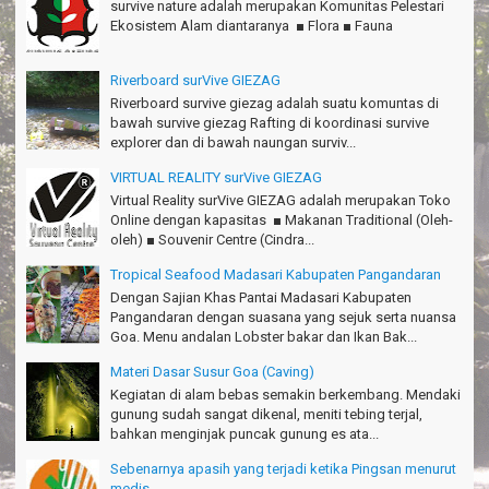
survive nature adalah merupakan Komunitas Pelestari
Ekosistem Alam diantaranya ■ Flora ■ Fauna
Pokonya seru, Amazing gmana?!
Susi - Cimahi
Riverboard surVive GIEZAG
Thanks Gn.Ciremai mantap
Riverboard survive giezag adalah suatu komuntas di
Rian - Surabaya
bawah survive giezag Rafting di koordinasi survive
explorer dan di bawah naungan surviv...
Thanks!Green canyon Amazing
William - Singapore
VIRTUAL REALITY surVive GIEZAG
Virtual Reality surVive GIEZAG adalah merupakan Toko
TRIms Team surVive atas panduan wisata Kabupaten
Online dengan kapasitas ■ Makanan Traditional (Oleh-
Pangandaran
oleh) ■ Souvenir Centre (Cindra...
Jacky - Depok
Tropical Seafood Madasari Kabupaten Pangandaran
Haturnuhun kang Arief, Citumang seru!
Dengan Sajian Khas Pantai Madasari Kabupaten
Risna - Garut
Pangandaran dengan suasana yang sejuk serta nuansa
Goa. Menu andalan Lobster bakar dan Ikan Bak...
TRIms surVive GIEZAG telah menemani kami ke Gn.Semeru.
Salam lestari!
Materi Dasar Susur Goa (Caving)
Tapak Adventure Club - Bandung Barat
Kegiatan di alam bebas semakin berkembang. Mendaki
gunung sudah sangat dikenal, meniti tebing terjal,
Thanks!
bahkan menginjak puncak gunung es ata...
Michael - Sydney
Sebenarnya apasih yang terjadi ketika Pingsan menurut
Thanks Bodyrafting Green canyon, extreme, enjoy dan seru
medis