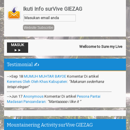
Ikuti Info surVive GIEZAG
MASUK
Wellcome to Sure my Live General
-->Nov 13
Official SurVive GIEZAG
Komentar Di artikel
Taman
►►
Pacuan Kuda Kabupaten Pangandaran
:
“Perjalaman yang luar
biasa”
Testimonial ✍️
-->Sep 18
MUMUH MUHTAR BAYOE
Komentar Di artikel
Keremes Oleh Oleh Khas Kabupaten
:
“Makanan sederhana
tetapi elegan”
-->Jun 17
Anonymous
Komentar Di artikel
Pesona Pantai
Madasari Pangandaran
:
“Mantapppp i like it ”
-->Mar 31
Anonymous
Komentar Di artikel
Cara Membuat
Shampoo Alami Di Hutan
:
“Sangat bermanfaat ilmunya”
-->Feb 26
Anonymous
Komentar Di artikel
Teknik Survival
Gurun Pasir
:
“apa itu survival dipadang pasir?”
Mountainering Activity surVive GIEZAG