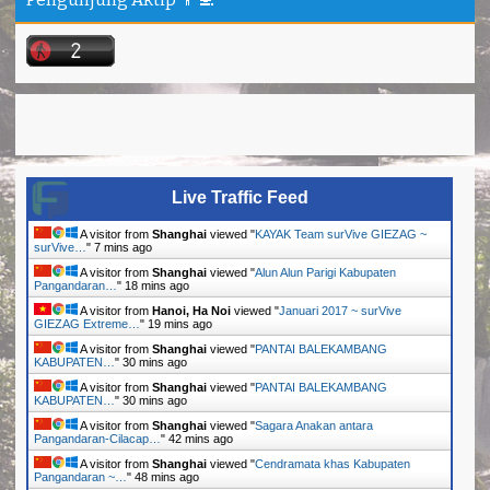
Live Traffic Feed
A visitor from
Shanghai
viewed "
KAYAK Team surVive GIEZAG ~
surVive…
"
7 mins ago
A visitor from
Shanghai
viewed "
Alun Alun Parigi Kabupaten
Pangandaran…
"
18 mins ago
A visitor from
Hanoi, Ha Noi
viewed "
Januari 2017 ~ surVive
GIEZAG Extreme…
"
19 mins ago
A visitor from
Shanghai
viewed "
PANTAI BALEKAMBANG
KABUPATEN…
"
30 mins ago
A visitor from
Shanghai
viewed "
PANTAI BALEKAMBANG
KABUPATEN…
"
30 mins ago
A visitor from
Shanghai
viewed "
Sagara Anakan antara
Pangandaran-Cilacap…
"
42 mins ago
A visitor from
Shanghai
viewed "
Cendramata khas Kabupaten
Pangandaran ~…
"
48 mins ago