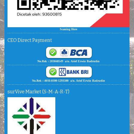
Scaning Here
CEO Direct Payment
No.Rek : 203048549 a/n. Arief Erwin Badrudin
No.Rek : 4016-0100-1293500 a/n. Arief Erwin Badrudin
surVive Market (S-M-A-R-T)