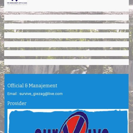
Official & Manajement
Email : survive_giezag@live.com
Provider