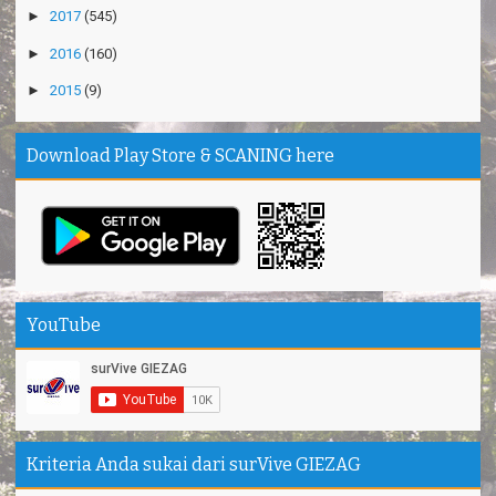
►
2017
(545)
►
2016
(160)
►
2015
(9)
Download Play Store & SCANING here
YouTube
Kriteria Anda sukai dari surVive GIEZAG