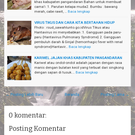
khas kabupaten pangandaran Bahan untuk membuat
cama'i :1. Parutan kelapa muda2. Bumbu : bawang
merah, cabe rawit, …
Baca lengkap
VIRUS TIKUS DAN CARA KITA BERTAHAN HIDUP
Fhoto : rsud_sawahlunto.go.idVirus Tikus atau
Hantavirus ini menyebabkan :1. Gangguan pada paru-
paru (Hantavirus Pulmonary Syndrome) 2. Gangguan
pembuluh darah & Ginjal (hemorrhagic fever with renal
syndrome)Hantavir…
Baca lengkap
KARIWEL JAJAN KHAS KABUPATEN PANGANDARAN
Kariwel atau ondol-ondol adalah jajanan dengan rasa
manis dengan bulatan kecil yang terbuat dari singkong
dengan sajian di tusuk.…
Baca lengkap
← Posting Lebih Baru
Beranda
Posting Lama →
0 komentar:
Posting Komentar