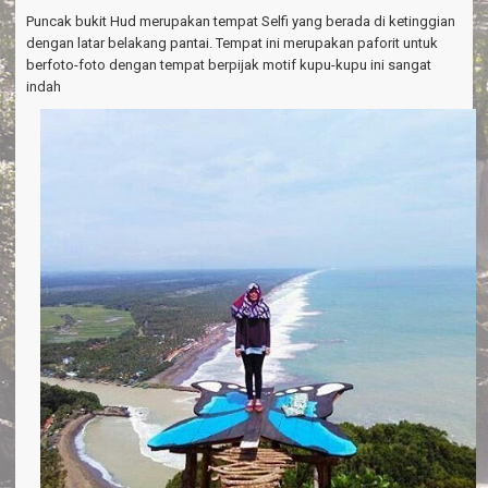
a
Puncak bukit Hud merupakan tempat Selfi yang berada di ketinggian
v
i
dengan latar belakang pantai. Tempat ini merupakan paforit untuk
g
berfoto-foto dengan tempat berpijak motif kupu-kupu ini sangat
a
indah
t
i
o
n