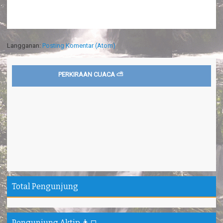
Langganan:
Posting Komentar (Atom)
PERKIRAAN CUACA ⛅
Total Pengunjung
Pengunjung Aktip 👨‍💻