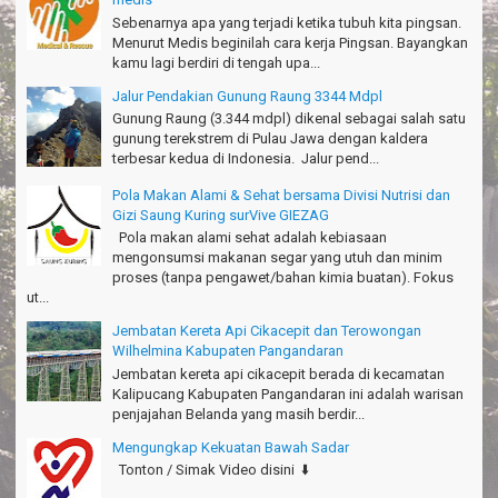
Santoso - Kudus
Sebenarnya apa yang terjadi ketika tubuh kita pingsan.
Menurut Medis beginilah cara kerja Pingsan. Bayangkan
Seru banget Pantai Batukaras!
kamu lagi berdiri di tengah upa...
Sudrajat - Kuningan
Jalur Pendakian Gunung Raung 3344 Mdpl
エキサイティングなツアー。ありがとう Arief Pangandaran
Gunung Raung (3.344 mdpl) dikenal sebagai salah satu
Nakata-Osaka Japan
gunung terekstrem di Pulau Jawa dengan kaldera
terbesar kedua di Indonesia. Jalur pend...
Amazing palace
Hiromi - Fukusima Japan
Pola Makan Alami & Sehat bersama Divisi Nutrisi dan
Gizi Saung Kuring surVive GIEZAG
Pola makan alami sehat adalah kebiasaan
mengonsumsi makanan segar yang utuh dan minim
proses (tanpa pengawet/bahan kimia buatan). Fokus
ut...
Jembatan Kereta Api Cikacepit dan Terowongan
Wilhelmina Kabupaten Pangandaran
Jembatan kereta api cikacepit berada di kecamatan
Kalipucang Kabupaten Pangandaran ini adalah warisan
penjajahan Belanda yang masih berdir...
Mengungkap Kekuatan Bawah Sadar
Tonton / Simak Video disini ⬇️