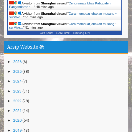
A visitor from
Shanghai
viewed "
Cendramata khas Kabupaten
Pangandaran ~…
"
48 mins ago
A visitor from
Shanghai
viewed "
Cara membuat jebakan musang ~
surVive…
"
51 mins ago
A visitor from
Shanghai
viewed "
Cara membuat jebakan musang ~
surVive…
"
51 mins ago
Get Script
Real Time
Tracking ON
Arsip Website 📚
►
2026
(6)
►
2025
(38)
►
2024
(7)
►
2023
(31)
►
2022
(28)
►
2021
(14)
►
2020
(54)
►
2019
(13)