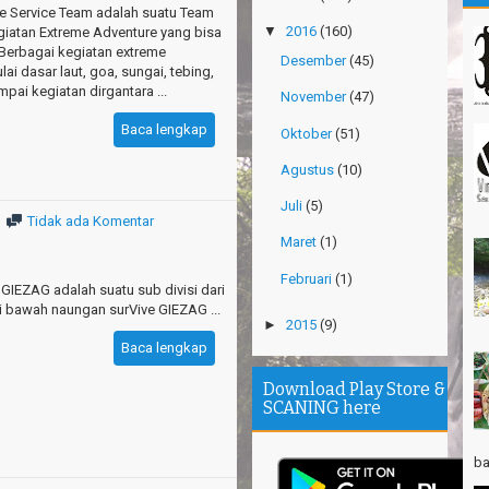
e Service Team adalah suatu Team
Th
▼
2016
(160)
giatan Extreme Adventure yang bisa
Ri
erbagai kegiatan extreme
Desember
(45)
ai dasar laut, goa, sungai, tebing,
Th
pai kegiatan dirgantara ...
Wi
November
(47)
Baca lengkap
TR
Oktober
(51)
Pa
Agustus
(10)
Ja
Juli
(5)
Ha
Tidak ada Komentar
Ri
Maret
(1)
TR
Februari
(1)
Gn
 GIEZAG adalah suatu sub divisi dari
Ta
i bawah naungan surVive GIEZAG ...
►
2015
(9)
Baca lengkap
Th
Mi
Download Play Store &
SCANING here
Th
se
Sa
ba
Se