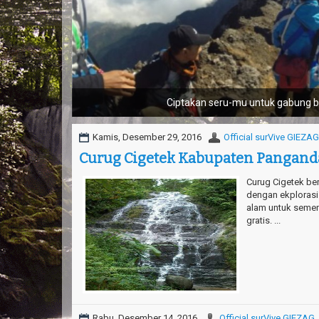
Tantang nyali-mu bersam
Kamis, Desember 29, 2016
Official surVive GIEZAG
Curug Cigetek Kabupaten Pangand
Curug Cigetek be
dengan ekploras
alam untuk semen
gratis. ...
Rabu, Desember 14, 2016
Official surVive GIEZAG