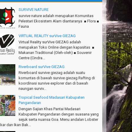
anks Gn.Ciremai mantap
an - Surabaya
SURVIVE NATURE
survive nature adalah merupakan Komunitas
anks!Green canyon Amazing
Pelestari Ekosistem Alam diantaranya ■ Flora ■
lliam - Singapore
Fauna
Ims Team surVive atas panduan wisata Kabupaten
VIRTUAL REALITY surVive GIEZAG
ngandaran
Virtual Reality surVive GIEZAG adalah
cky - Depok
merupakan Toko Online dengan kapasitas ■
Makanan Traditional (Oleh-oleh) ■ Souvenir
turnuhun kang Arief, Citumang seru!
Centre (Cindra...
sna - Garut
Riverboard surVive GIEZAG
Riverboard survive giezag adalah suatu
Ims surVive GIEZAG telah menemani kami ke
komuntas di bawah survive giezag Rafting di
.Semeru. Salam lestari!
koordinasi survive explorer dan di bawah
pak Adventure Club - Bandung Barat
naungan surviv...
anks!
Tropical Seafood Madasari Kabupaten
chael - Sydney
Pangandaran
Dengan Sajian Khas Pantai Madasari
anks Bodyrafting Green canyon, extreme, enjoy dan
Kabupaten Pangandaran dengan suasana yang
ru
sejuk serta nuansa Goa. Menu andalan Lobster
ntoso - Kudus
kar dan Ikan Bak...
ru banget Pantai Batukaras!