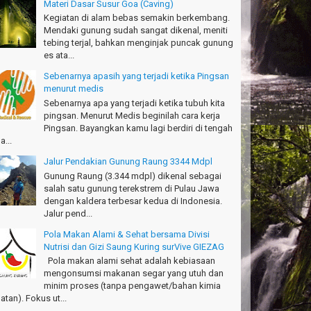
Materi Dasar Susur Goa (Caving)
drajat - Kuningan
Kegiatan di alam bebas semakin berkembang.
Mendaki gunung sudah sangat dikenal, meniti
キサイティングなツアー。ありがとう Arief
tebing terjal, bahkan menginjak puncak gunung
ngandaran
es ata...
kata-Osaka Japan
Sebenarnya apasih yang terjadi ketika Pingsan
azing palace
menurut medis
romi - Fukusima Japan
Sebenarnya apa yang terjadi ketika tubuh kita
pingsan. Menurut Medis beginilah cara kerja
Pingsan. Bayangkan kamu lagi berdiri di tengah
a...
Jalur Pendakian Gunung Raung 3344 Mdpl
Gunung Raung (3.344 mdpl) dikenal sebagai
salah satu gunung terekstrem di Pulau Jawa
dengan kaldera terbesar kedua di Indonesia.
Jalur pend...
Pola Makan Alami & Sehat bersama Divisi
Nutrisi dan Gizi Saung Kuring surVive GIEZAG
Pola makan alami sehat adalah kebiasaan
mengonsumsi makanan segar yang utuh dan
minim proses (tanpa pengawet/bahan kimia
atan). Fokus ut...