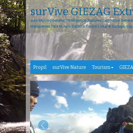
surVive GIEZAG Ext
sure My Live 6eneral 1ntelligence 3xplorer 2ap 4ction 6enera
Manajemen Tata Nurani, Explore Tradisi Lokal & Budaya, Exp
Propil
surVive Nature
Tourism
GIEZA