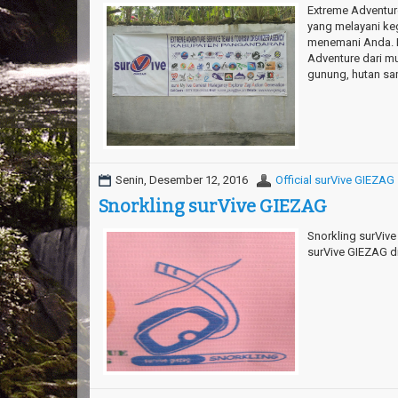
Extreme Adventur
yang melayani ke
menemani Anda. B
Adventure dari mul
gunung, hutan sam
Senin, Desember 12, 2016
Official surVive GIEZAG
Snorkling surVive GIEZAG
Snorkling surVive
surVive GIEZAG d