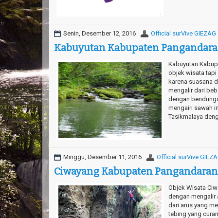
Senin, Desember 12, 2016
Official surVive GIEZAG
Kabuyutan Kabupaten Pangandar
Kabuyutan Kabupa
objek wisata tapi 
karena suasana d
mengalir dari be
dengan bendungan 
mengairi sawah i
Tasikmalaya deng
Minggu, Desember 11, 2016
Official surVive GIEZ
Ciwayang Kabupaten Pangandaran
Objek Wisata Ciwa
dengan mengalir a
dari arus yang me
tebing yang cura