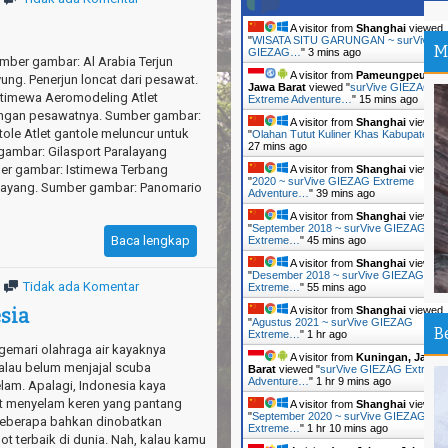
Pa
A visitor from
Shanghai
viewed
"
WISATA SITU GARUNGAN ~ surVive
Ir
M
GIEZAG…
"
3 mins ago
mber gambar: Al Arabia Terjun
A visitor from
Pameungpeuk,
ung. Penerjun loncat dari pesawat.
Ou
Jawa Barat
viewed "
surVive GIEZAG
timewa Aeromodeling Atlet
An
Extreme Adventure…
"
15 mins ago
ngan pesawatnya. Sumber gambar:
A visitor from
Shanghai
viewed
ole Atlet gantole meluncur untuk
Th
"
Olahan Tutut Kuliner Khas Kabupaten…
27 mins ago
gambar: Gilasport Paralayang
Da
er gambar: Istimewa Terbang
A visitor from
Shanghai
viewed
"
2020 ~ surVive GIEZAG Extreme
Layang. Sumber gambar: Panomario
Pa
Adventure…
"
39 mins ago
Sh
A visitor from
Shanghai
viewed
"
September 2018 ~ surVive GIEZAG
Baca lengkap
Extreme…
"
45 mins ago
Sa
Si
A visitor from
Shanghai
viewed
"
Desember 2018 ~ surVive GIEZAG
Tidak ada Komentar
Extreme…
"
55 mins ago
Ca
sia
A visitor from
Shanghai
viewed
Vi
"
Agustus 2021 ~ surVive GIEZAG
B
Extreme…
"
1 hr ago
emari olahraga air kayaknya
Ka
A visitor from
Kuningan, Jawa
alau belum menjajal scuba
Un
Barat
viewed "
surVive GIEZAG Extreme
Adventure…
"
1 hr 9 mins ago
lam. Apalagi, Indonesia kaya
In
t menyelam keren yang pantang
A visitor from
Shanghai
viewed
"
September 2020 ~ surVive GIEZAG
beberapa bahkan dinobatkan
Jo
Extreme…
"
1 hr 10 mins ago
ot terbaik di dunia. Nah, kalau kamu
Pu