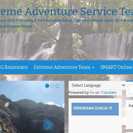
reme Adventure Service T
tion (Info Petualang & Cara bertahan hidup, Explore Destinasi Alam, Uji Adrenal
lore Potensi Wisata)
G Brainware
Extreme Adventure Team
SMART Online
Powered by
Translate
Ka
PERKIRAAN CUACA ⛅