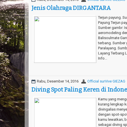
Jenis Olahraga DIRGANTARA
Terjun payung. Su
Payung Terjun pay
Sumber gambr: Is
aeromodeling de
Balisoulmate Gant
terbang. Sumber 
Paralayang. Sumb
Layang Terbang 
Info...
Rabu, Desember 14, 2016
Official surVive GIEZAG
Diving Spot Paling Keren di Indone
Kamu yang mengg
kurang lengkap k
divingalias menye
dengan spot-spo
kamu lewatkan; 
sebagai diving sp