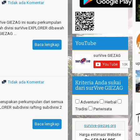
Tidak ada Komentar
Su
エ
Pa
Vive GIEZAG ini suatu perkumpulan
Na
h divisi surVive EXPLORER dibawah
IEZAG ...
Am
YouTube
Hi
Baca lengkap
up
Tidak ada Komentar
Kriteria Anda sukai
dari surVive GIEZAG
merupakan perkumpulan dari semua
Adventure
Herbal
LORER subdivisi rafting subdivisi 2
Tradisi
Pariwisata
Baca lengkap
survive-giezag.org
bu
Harga estimasi Website