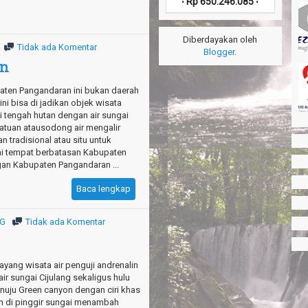
Rp 650.246.085
•
•
Diberdayakan oleh
Tidak ada Komentar
Blogger
.
an
ten Pangandaran ini bukan daerah
ini bisa di jadikan objek wisata
i tengah hutan dengan air sungai
batuan atausodong air mengalir
tradisional atau situ untuk
ni tempat berbatasan Kabupaten
an Kabupaten Pangandaran ...
Baca lengkap
AG
Tidak ada Komentar
yang wisata air penguji andrenalin
ir sungai Cijulang sekaligus hulu
nuju Green canyon dengan ciri khas
m di pinggir sungai menambah