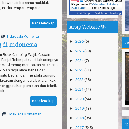
A visitor from
Jakarta, Jakarta
di bawah air bersama makhluk-
Raya
viewed "
Pelabuhan Cikidang
, ini dia tempat-tempat di
Kabupaten…
"
1 hr 13 mins ago
Pe
De
Get Script
Real Time
Tracking ON
Baca lengkap
Pa
Arsip Website 📚
Sh
Tidak ada Komentar
Ha
►
2026
(6)
A
g di Indonesia
Na
►
2025
(38)
n Rock Climbing Wajib Cobain
Pu
 Panjat Tebing atau istilah asingnya
An
►
2024
(7)
ock Climbing merupakan salah satu
ak olah raga alam bebas dan
►
2023
(31)
Mi
satu bagian dari mendaki gunung
Ti
►
2022
(28)
ilakukan dengan cara berjalan kaki
menggunakan peralatan dan teknik-
Gn
►
2021
(14)
uk...
Ma
►
2020
(54)
Baca lengkap
Gn
Ri
►
2019
(13)
Tidak ada Komentar
Po
►
2018
(96)
Su
T
►
2017
(545)