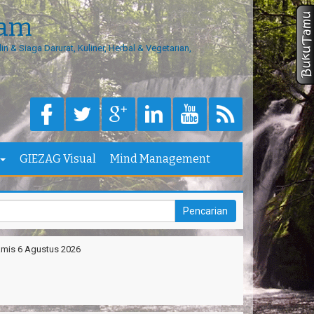
eam
in & Siaga Darurat, Kuliner, Herbal & Vegetarian,
Masukan kode konfirmasi yang telah K
GIEZAG Visual
Mind Management
mis 6 Agustus 2026