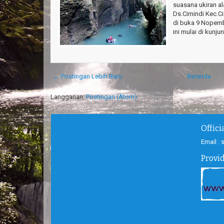
suasana ukiran al
Ds.Cimindi Kec.C
di buka 9 Nopembe
ini mulai di kunjun
← Postingan Lebih Baru
Beranda
Langganan:
Postingan (Atom)
Offic
Email :
Provi