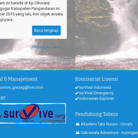
am ini berada di Kp.Cikoranji
igugur Kabupaten Pangandaran ini
r 2015 yang lalu, kini objek wisata
gi para...
Baca lengkap
Postingan Lama →
ial & Manajement
Komisariat Lisensi
 survive_giezag@live.com
✔️surVival Indonesia
✔️surVival Emergency
der
✔️Indonesian Explorer
Pendukung Teknis
👥 Akademi Tata Nurani - Cimahi
👥 Cakrawala Adventure - Kuningan