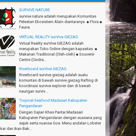
.Semeru mantap, Thanks gan!
tius Sinaga - Lampung
SURVIVE NATURE
survive nature adalah merupakan Komunitas
.Ciremai seru banget
Pelestari Ekosistem Alam diantaranya ■ Flora ■
dwan - Bekasi
Fauna
konya seru, Amazing gmana?!
VIRTUAL REALITY surVive GIEZAG
si - Cimahi
Virtual Reality surVive GIEZAG adalah
merupakan Toko Online dengan kapasitas ■
anks Gn.Ciremai mantap
Makanan Traditional (Oleh-oleh) ■ Souvenir
an - Surabaya
Centre (Cindra...
anks!Green canyon Amazing
Riverboard surVive GIEZAG
lliam - Singapore
Riverboard survive giezag adalah suatu
komuntas di bawah survive giezag Rafting di
Ims Team surVive atas panduan wisata Kabupaten
koordinasi survive explorer dan di bawah
ngandaran
naungan surviv...
cky - Depok
Tropical Seafood Madasari Kabupaten
Pangandaran
turnuhun kang Arief, Citumang seru!
Dengan Sajian Khas Pantai Madasari
sna - Garut
Kabupaten Pangandaran dengan suasana yang
sejuk serta nuansa Goa. Menu andalan Lobster
Ims surVive GIEZAG telah menemani kami ke
kar dan Ikan Bak...
.Semeru. Salam lestari!
pak Adventure Club - Bandung Barat