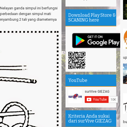
Nelayan ganda simpul ini berfungsi
Th
Mi
 perbedaan dengan simpul mati
Download Play Store &
menyambung 2 tali yang diameternya
SCANING here
Th
se
Sa
Se
Su
up
エ
Pa
Na
Am
YouTube
Hi
Kriteria Anda sukai
dari surVive GIEZAG
bu