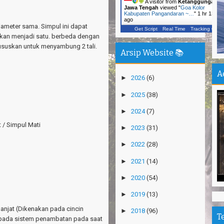
A visitor from
Ketanggungan,
Ca
Jawa Tengah
viewed "
Goa Kolor
Vi
Kabupaten Pangandaran ~…
"
1 hr 13 mi
ago
iameter sama. Simpul ini dapat
Get Script
Real Time
Tracking ON
Ka
ulkan menjadi satu. berbeda dengan
Un
hususkan untuk menyambung 2 tali.
In
Arsip Website 📚
Jo
A
Pu
►
2026
(6)
Pe
►
2025
(38)
De
►
2024
(7)
Pa
 / Simpul Mati
►
2023
(31)
Sh
►
2022
(28)
Ha
Na
►
2021
(14)
Pu
►
2020
(54)
An
►
2019
(13)
Mi
anjat (Dikenakan pada cincin
Ti
►
2018
(96)
T
p pada sistem penambatan pada saat