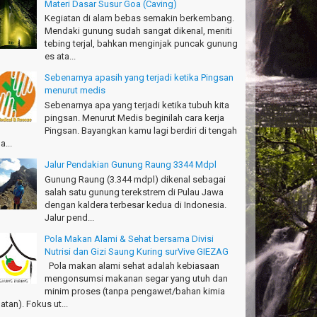
Materi Dasar Susur Goa (Caving)
Kegiatan di alam bebas semakin berkembang.
anks!
Mendaki gunung sudah sangat dikenal, meniti
chael - Sydney
tebing terjal, bahkan menginjak puncak gunung
es ata...
anks Bodyrafting Green canyon, extreme, enjoy dan
ru
Sebenarnya apasih yang terjadi ketika Pingsan
ntoso - Kudus
menurut medis
Sebenarnya apa yang terjadi ketika tubuh kita
ru banget Pantai Batukaras!
pingsan. Menurut Medis beginilah cara kerja
drajat - Kuningan
Pingsan. Bayangkan kamu lagi berdiri di tengah
a...
キサイティングなツアー。ありがとう Arief
ngandaran
Jalur Pendakian Gunung Raung 3344 Mdpl
kata-Osaka Japan
Gunung Raung (3.344 mdpl) dikenal sebagai
salah satu gunung terekstrem di Pulau Jawa
azing palace
dengan kaldera terbesar kedua di Indonesia.
romi - Fukusima Japan
Jalur pend...
Pola Makan Alami & Sehat bersama Divisi
Nutrisi dan Gizi Saung Kuring surVive GIEZAG
Pola makan alami sehat adalah kebiasaan
mengonsumsi makanan segar yang utuh dan
minim proses (tanpa pengawet/bahan kimia
atan). Fokus ut...