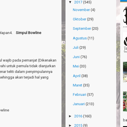
▼
2017
(545)
Gn
Ma
November
(4)
Gn
Oktober
(29)
Ri
September
(20)
elapan4.
Simpul Bowline
Po
Agustus
(11)
Su
Juli
(29)
Th
Ri
Juni
(76)
ul wajib pada pemanjat (Dikenakan
Th
awahi untuk pemula tidak dianjurkan
Mei
(33)
Wi
enar teliti dalam penyimpulannya
April
(38)
sehingga akan terjadi hal yang
TR
Pa
Maret
(35)
Ja
Februari
(57)
Ha
Januari
(213)
Ri
owline
TR
►
2016
(160)
ba
Gn
Ta
►
2015
(9)