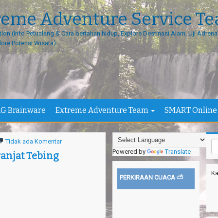
reme Adventure Service T
tion (Info Petualang & Cara bertahan hidup, Explore Destinasi Alam, Uji Adrenal
lore Potensi Wisata)
G Brainware
Extreme Adventure Team
SMART Online
Tidak ada Komentar
Powered by
Translate
anjat Tebing
Ka
PERKIRAAN CUACA ⛅