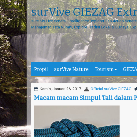
surVive GIEZAG Ext
sure My Live 6eneral 1ntelligence 3xplorer 2ap 4ction 6enera
Manajemen Tata Nurani, Explore Tradisi Lokal & Budaya, Exp
Propil
surVive Nature
Tourism
GIEZA
Kamis, Januari 26, 2017
Official surVive GIEZAG
Macam macam Simpul Tali dalam P