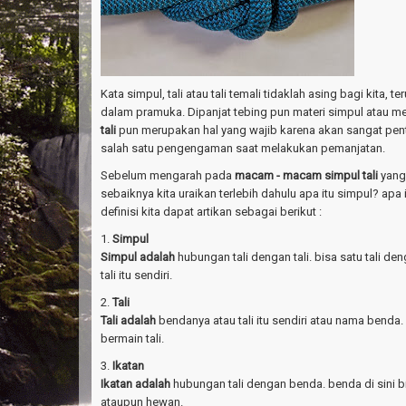
Kata simpul, tali atau tali temali tidaklah asing bagi kita, 
dalam pramuka. Dipanjat tebing pun materi simpul atau m
tali
pun merupakan hal yang wajib karena akan sangat pe
salah satu pengengaman saat melakukan pemanjatan.
Sebelum mengarah pada
macam - macam simpul tali
yang
sebaiknya kita uraikan terlebih dahulu apa itu simpul? apa i
definisi kita dapat artikan sebagai berikut :
1.
Simpul
Simpul adalah
hubungan tali dengan tali. bisa satu tali de
tali itu sendiri.
2.
Tali
Tali adalah
bendanya atau tali itu sendiri atau nama benda.
bermain tali.
3.
Ikatan
Ikatan adalah
hubungan tali dengan benda. benda di sini bi
ataupun hewan.