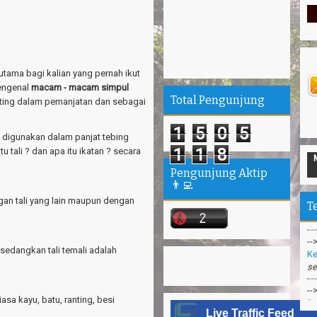
terutama bagi kalian yang pernah ikut
engenal
macam - macam simpul
Total Pengunjung
nting dalam pemanjatan dan sebagai
1
5
0
5
 digunakan dalam panjat tebing
1
1
8
tu tali ? dan apa itu ikatan ? secara
--
Ta
Pengunjung Aktip
“P
👨‍💻
ngan tali yang lain maupun dengan
T
--
Ke
se
 sedangkan tali temali adalah
--
Pa
--
asa kayu, batu, ranting, besi
Me
Live Traffic Feed