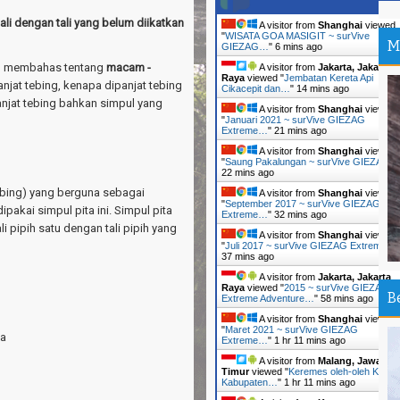
be
li dengan tali yang belum diikatkan
A visitor from
Shanghai
viewed
--
"
WISATA GOA MASIGIT ~ surVive
M
Su
GIEZAG…
"
6 mins ago
an membahas tentang
macam -
A visitor from
Jakarta, Jakarta
Ma
Raya
viewed "
Jembatan Kereta Api
Ti
jat tebing, kenapa dipanjat tebing
Cikacepit dan…
"
14 mins ago
njat tebing bahkan simpul yang
A visitor from
Shanghai
viewed
Tr
"
Januari 2021 ~ surVive GIEZAG
Extreme…
"
21 mins ago
An
A visitor from
Shanghai
viewed
"
Saung Pakalungan ~ surVive GIEZAG…
Pa
22 mins ago
Ir
bbing) yang berguna sebagai
A visitor from
Shanghai
viewed
"
September 2017 ~ surVive GIEZAG
dipakai simpul pita ini. Simpul pita
Ou
Extreme…
"
32 mins ago
i pipih satu dengan tali pipih yang
An
A visitor from
Shanghai
viewed
"
Juli 2017 ~ surVive GIEZAG Extreme…
"
38 mins ago
Th
Da
A visitor from
Jakarta, Jakarta
Raya
viewed "
2015 ~ surVive GIEZAG
B
Extreme Adventure…
"
58 mins ago
Pa
A visitor from
Shanghai
viewed
Sh
"
Maret 2021 ~ surVive GIEZAG
ta
Extreme…
"
1 hr 11 mins ago
Sa
A visitor from
Malang, Jawa
Timur
viewed "
Keremes oleh-oleh Khas
Si
Kabupaten…
"
1 hr 11 mins ago