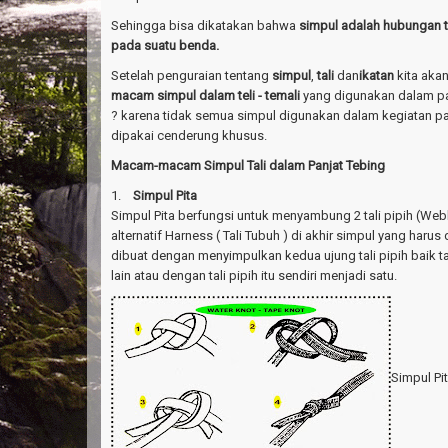
Sehingga bisa dikatakan bahwa
simpul adalah hubungan ta
pada suatu benda.
Setelah penguraian tentang
simpul
,
tali
dan
ikatan
kita ak
macam simpul dalam teli - temali
yang digunakan dalam pan
? karena tidak semua simpul digunakan dalam kegiatan pa
dipakai cenderung khusus.
Macam-macam Simpul Tali dalam Panjat Tebing
1.
Simpul Pita
Simpul Pita berfungsi untuk menyambung 2 tali pipih (We
alternatif Harness ( Tali Tubuh ) di akhir simpul yang harus 
dibuat dengan menyimpulkan kedua ujung tali pipih baik tal
lain atau dengan tali pipih itu sendiri menjadi satu.
Simpul Pi