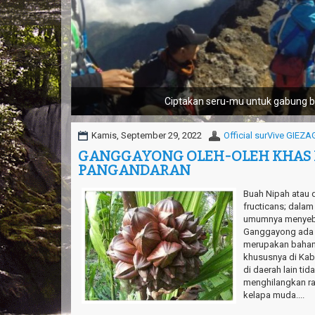
Tantang nyali-mu bersam
Kamis, September 29, 2022
Official surVive GIEZA
GANGGAYONG OLEH-OLEH KHAS
PANGANDARAN
Buah Nipah atau 
fructicans; dala
umumnya menyebu
Ganggayong ada y
merupakan bahan
khususnya di Ka
di daerah lain tid
menghilangkan ra
kelapa muda....