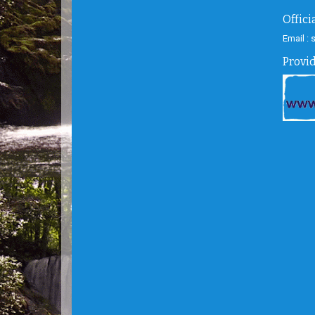
Offic
Email :
Provi