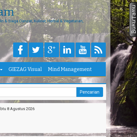
eam
in & Siaga Darurat, Kuliner, Herbal & Vegetarian,
M
GIEZAG Visual
Mind Management
btu 8 Agustus 2026