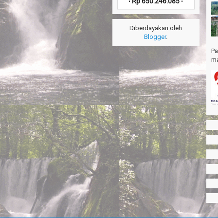
Rp 650.246.085
•
•
Diberdayakan oleh
Blogger
.
Pa
ma