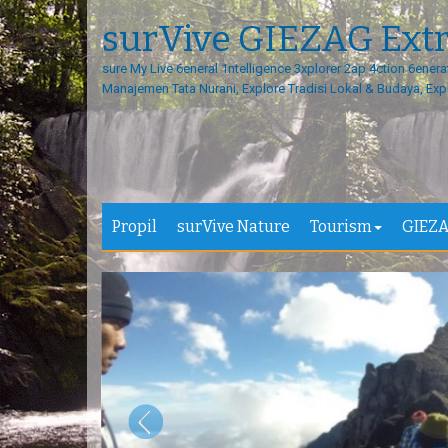
surVive GIEZAG Ext
sure My Live 6eneral 1ntelligence 3xplorer 2ap 4ction 6enera
Manajemen Tata Nurani, Explore Tradisi Lokal & Budaya, Exp
Propil
surVive Nature
Tourism
GIEZA