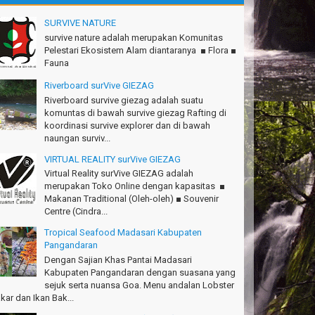
.Semeru mantap, Thanks gan!
tius Sinaga - Lampung
SURVIVE NATURE
survive nature adalah merupakan Komunitas
.Ciremai seru banget
Pelestari Ekosistem Alam diantaranya ■ Flora ■
dwan - Bekasi
Fauna
konya seru, Amazing gmana?!
Riverboard surVive GIEZAG
si - Cimahi
Riverboard survive giezag adalah suatu
komuntas di bawah survive giezag Rafting di
anks Gn.Ciremai mantap
koordinasi survive explorer dan di bawah
an - Surabaya
naungan surviv...
anks!Green canyon Amazing
VIRTUAL REALITY surVive GIEZAG
lliam - Singapore
Virtual Reality surVive GIEZAG adalah
merupakan Toko Online dengan kapasitas ■
Ims Team surVive atas panduan wisata Kabupaten
Makanan Traditional (Oleh-oleh) ■ Souvenir
ngandaran
Centre (Cindra...
cky - Depok
Tropical Seafood Madasari Kabupaten
turnuhun kang Arief, Citumang seru!
Pangandaran
sna - Garut
Dengan Sajian Khas Pantai Madasari
Kabupaten Pangandaran dengan suasana yang
Ims surVive GIEZAG telah menemani kami ke
sejuk serta nuansa Goa. Menu andalan Lobster
.Semeru. Salam lestari!
kar dan Ikan Bak...
pak Adventure Club - Bandung Barat