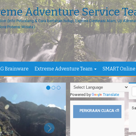
reme Adventure Service T
tion (Info Petualang & Cara bertahan hidup, Explore Destinasi Alam, Uji Adrenal
lore Potensi Wisata)
G Brainware
Extreme Adventure Team
SMART Online
Powered by
Translate
Sa
PERKIRAAN CUACA ⛅