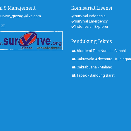
ial & Manajement
Komisariat Lisensi
 survive_giezag@live.com
✔️surVival Indonesia
✔️surVival Emergency
der
✔️Indonesian Explorer
Pendukung Teknis
👥 Akademi Tata Nurani - Cimahi
👥 Cakrawala Adventure - Kuningan
👥 Cakrabuana - Malang
👥 Tapak - Bandung Barat