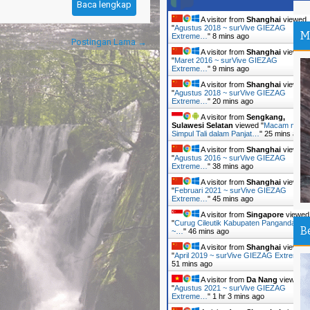
Baca lengkap
--
A visitor from
Shanghai
viewed
"
Agustus 2018 ~ surVive GIEZAG
Su
M
Extreme…
"
8 mins ago
Postingan Lama →
Ma
A visitor from
Shanghai
viewed
"
Maret 2016 ~ surVive GIEZAG
Ti
Extreme…
"
9 mins ago
A visitor from
Shanghai
viewed
Tr
"
Agustus 2018 ~ surVive GIEZAG
An
Extreme…
"
20 mins ago
A visitor from
Sengkang,
Pa
Sulawesi Selatan
viewed "
Macam mac
Simpul Tali dalam Panjat…
"
25 mins ago
Ir
A visitor from
Shanghai
viewed
"
Agustus 2016 ~ surVive GIEZAG
Ou
Extreme…
"
38 mins ago
An
A visitor from
Shanghai
viewed
"
Februari 2021 ~ surVive GIEZAG
Th
Extreme…
"
45 mins ago
Da
A visitor from
Singapore
viewed
"
Curug Cileutik Kabupaten Pangandaran
B
~…
"
46 mins ago
Pa
A visitor from
Shanghai
viewed
Sh
"
April 2019 ~ surVive GIEZAG Extreme
51 mins ago
Sa
A visitor from
Da Nang
viewed
Si
"
Agustus 2021 ~ surVive GIEZAG
Extreme…
"
1 hr 3 mins ago