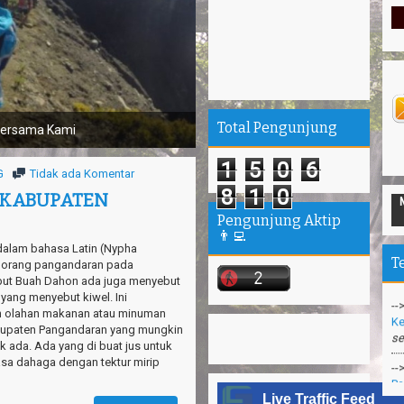
Total Pengunjung
a Kami
1
5
0
6
G
Tidak ada Komentar
8
1
0
 KABUPATEN
--
Ta
Pengunjung Aktip
“P
👨‍💻
dalam bahasa Latin (Nypha
--
T
m orang pangandaran pada
Ke
t Buah Dahon ada juga menyebut
se
ang menyebut kiwel. Ini
 olahan makanan atau minuman
--
bupaten Pangandaran yang mungkin
Pa
ak ada. Ada yang di buat jus untuk
sa dahaga dengan tektur mirip
--
Me
Live Traffic Feed
be