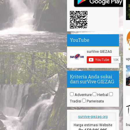
Th
Mi
Th
se
Sa
YouTube
Se
Su
up
エ
Pa
Na
Kriteria Anda sukai
Am
dari surVive GIEZAG
Hi
Adventure
Herbal
Tradisi
Pariwisata
survive-giezag.org
bu
Harga estimasi Website