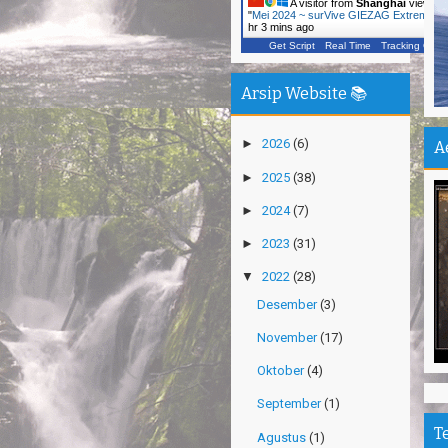
Ca
A visitor from
Shanghai
viewed
"
Mei 2024 ~ surVive GIEZAG Extreme…
Vi
hr 3 mins ago
Get Script
Real Time
Tracking ON
Ka
Un
Arsip Website 📚
In
Jo
►
2026
(6)
A
Pu
►
2025
(38)
Pe
De
►
2024
(7)
Pa
►
2023
(31)
Sh
▼
2022
(28)
Ha
Desember
(3)
Na
November
(17)
Pu
An
Oktober
(4)
Mi
September
(1)
Ti
T
Agustus
(1)