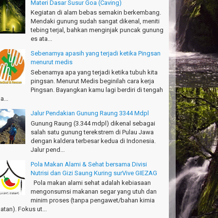
Materi Dasar Susur Goa (Caving)
anks!
Kegiatan di alam bebas semakin berkembang.
chael - Sydney
Mendaki gunung sudah sangat dikenal, meniti
tebing terjal, bahkan menginjak puncak gunung
anks Bodyrafting Green canyon, extreme, enjoy dan
es ata...
ru
Sebenarnya apasih yang terjadi ketika Pingsan
ntoso - Kudus
menurut medis
Sebenarnya apa yang terjadi ketika tubuh kita
ru banget Pantai Batukaras!
pingsan. Menurut Medis beginilah cara kerja
drajat - Kuningan
Pingsan. Bayangkan kamu lagi berdiri di tengah
a...
キサイティングなツアー。ありがとう Arief
ngandaran
Jalur Pendakian Gunung Raung 3344 Mdpl
kata-Osaka Japan
Gunung Raung (3.344 mdpl) dikenal sebagai
salah satu gunung terekstrem di Pulau Jawa
azing palace
dengan kaldera terbesar kedua di Indonesia.
romi - Fukusima Japan
Jalur pend...
Pola Makan Alami & Sehat bersama Divisi
Nutrisi dan Gizi Saung Kuring surVive GIEZAG
Pola makan alami sehat adalah kebiasaan
mengonsumsi makanan segar yang utuh dan
minim proses (tanpa pengawet/bahan kimia
atan). Fokus ut...