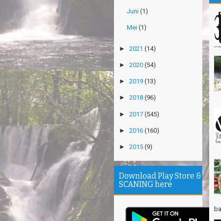
Gn
Ma
Juni
(1)
Mei
(1)
Gn
Ri
►
2021
(14)
Po
Su
►
2020
(54)
►
2019
(13)
Th
Ri
►
2018
(96)
Th
►
2017
(545)
Wi
►
2016
(160)
TR
Pa
►
2015
(9)
Ja
Ha
Download Play Store &
Ri
SCANING here
TR
Gn
ba
Ta