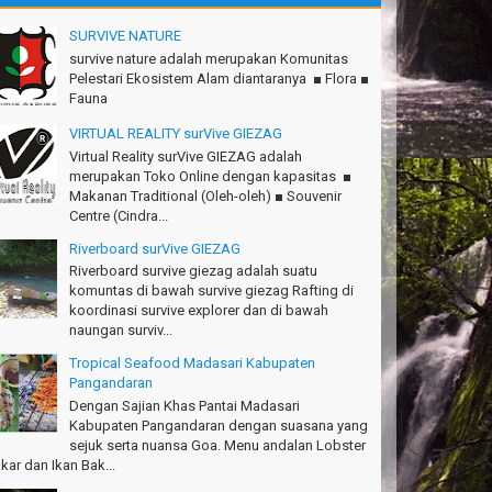
SURVIVE NATURE
survive nature adalah merupakan Komunitas
Pelestari Ekosistem Alam diantaranya ■ Flora ■
Fauna
VIRTUAL REALITY surVive GIEZAG
Virtual Reality surVive GIEZAG adalah
merupakan Toko Online dengan kapasitas ■
Makanan Traditional (Oleh-oleh) ■ Souvenir
Centre (Cindra...
Riverboard surVive GIEZAG
Riverboard survive giezag adalah suatu
komuntas di bawah survive giezag Rafting di
koordinasi survive explorer dan di bawah
naungan surviv...
Tropical Seafood Madasari Kabupaten
Pangandaran
Dengan Sajian Khas Pantai Madasari
Kabupaten Pangandaran dengan suasana yang
sejuk serta nuansa Goa. Menu andalan Lobster
kar dan Ikan Bak...