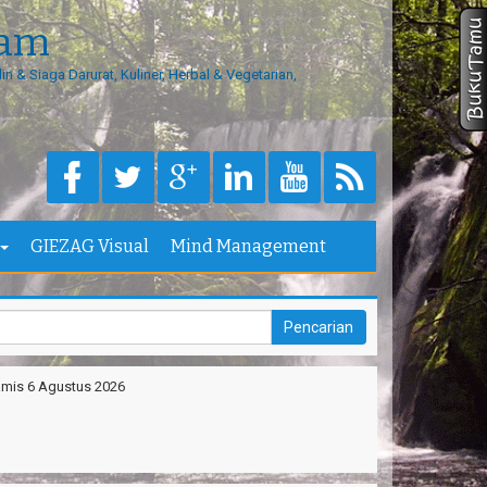
>Feb 26
Anonymous
Komentar Di artikel
Teknik
rvival Gurun Pasir
:
“apa itu survival dipadang pasir?”
eam
kasih ya. Seru banget
na - Jakarta
in & Siaga Darurat, Kuliner, Herbal & Vegetarian,
ims Kang Arief ❤️ You
dini - Cimahi
ntai Madasari indah, unik
gi - Medan
tbond & Fun games nya Seru
Masukan kode konfirmasi yang telah Kami kirim kepada
GIEZAG Visual
Mind Management
is - Bandung
anks kang Sandi antar kami ke puncak Gn.Ciremai
vid - Jakarta
ntai Karapyak Pangandaran enjoy, seru banget
ela - Bandung
mis 6 Agustus 2026
ntirah Pangandaran SERU....
nta - Garut
mping Ipukan Enjoy banget
na - Jakarta