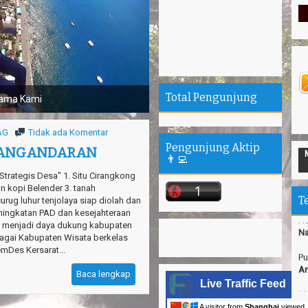
Ka
Un
In
Jo
Pu
Total Pengunjung
sama Kami
Pe
De
ZAG
Tidak ada Komentar
Pa
Pengunjung Aktip
PANGANDARAN
al Intelegency Zap Action Generation (SURVIVE GIEZAG) ~~ Extreme Adventure
👨‍💻
Sh
trategis Desa" 1. Situ Cirangkong
Ha
n kopi Belender 3. tanah
Na
T
rug luhur tenjolaya siap diolah dan
eningkatan PAD dan kesejahteraan
Pu
a menjadi daya dukung kabupaten
An
agai Kabupaten Wisata berkelas
mDes Kersarat...
Mi
Ti
Baca lengkap
Live Traffic Feed
Gn
Ma
A visitor from
Shanghai
viewed