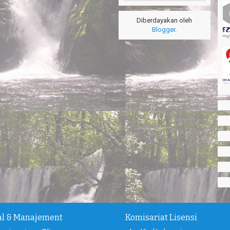
Diberdayakan oleh
Blogger
.
ial & Manajement
Komisariat Lisensi