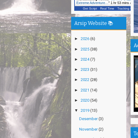
Extreme Adventure…
"
1 hr 53 mins ago
Mi
Get Script
Real Time
Tracking ON
Th
se
Arsip Website 📚
Sa
►
2026
(6)
Se
Su
A
►
2025
(38)
エ
►
2024
(7)
Pa
Na
►
2023
(31)
Am
►
2022
(28)
Hi
►
2021
(14)
►
2020
(54)
▼
2019
(13)
Desember
(3)
November
(2)
T