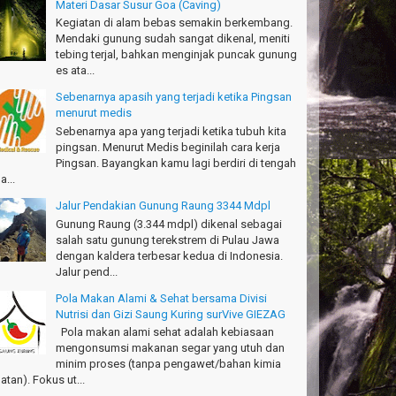
Materi Dasar Susur Goa (Caving)
Kegiatan di alam bebas semakin berkembang.
Mendaki gunung sudah sangat dikenal, meniti
tebing terjal, bahkan menginjak puncak gunung
es ata...
Sebenarnya apasih yang terjadi ketika Pingsan
menurut medis
Sebenarnya apa yang terjadi ketika tubuh kita
pingsan. Menurut Medis beginilah cara kerja
Pingsan. Bayangkan kamu lagi berdiri di tengah
a...
Jalur Pendakian Gunung Raung 3344 Mdpl
Gunung Raung (3.344 mdpl) dikenal sebagai
salah satu gunung terekstrem di Pulau Jawa
dengan kaldera terbesar kedua di Indonesia.
Jalur pend...
Pola Makan Alami & Sehat bersama Divisi
Nutrisi dan Gizi Saung Kuring surVive GIEZAG
Pola makan alami sehat adalah kebiasaan
mengonsumsi makanan segar yang utuh dan
minim proses (tanpa pengawet/bahan kimia
atan). Fokus ut...