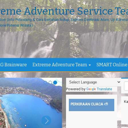
--
Su
reme Adventure Service T
Ma
Ti
tion (Info Petualang & Cara bertahan hidup, Explore Destinasi Alam, Uji Adrenal
lore Potensi Wisata)
Tr
An
Pa
Ir
Ou
G Brainware
Extreme Adventure Team
SMART Online
An
Th
Da
Powered by
Translate
Pa
Sh
Ka
PERKIRAAN CUACA ⛅
Sa
Si
Ca
Vi