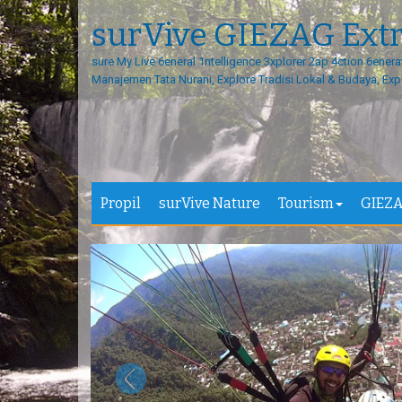
surVive GIEZAG Ext
sure My Live 6eneral 1ntelligence 3xplorer 2ap 4ction 6enera
Manajemen Tata Nurani, Explore Tradisi Lokal & Budaya, Exp
Propil
surVive Nature
Tourism
GIEZA