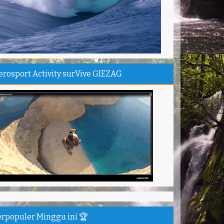
chael - Sydney
anks Bodyrafting Green canyon, extreme, enjoy dan
ru
ntoso - Kudus
ru banget Pantai Batukaras!
drajat - Kuningan
erosport Activity surVive GIEZAG
キサイティングなツアー。ありがとう Arief
ngandaran
kata-Osaka Japan
azing palace
romi - Fukusima Japan
erpopuler Minggu ini 🏆