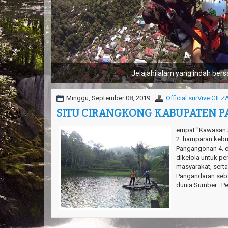
Jelajahi alam yang indah ber
Minggu, September 08, 2019
Official surVive GIE
SITU CIRANGKONG KABUPATEN 
Wellcome to Sure my Live Gener
empat "Kawasan S
2. hamparan kebu
Pangangonan 4. cu
dikelola untuk p
masyarakat, sert
Pangandaran seb
dunia Sumber : Pe