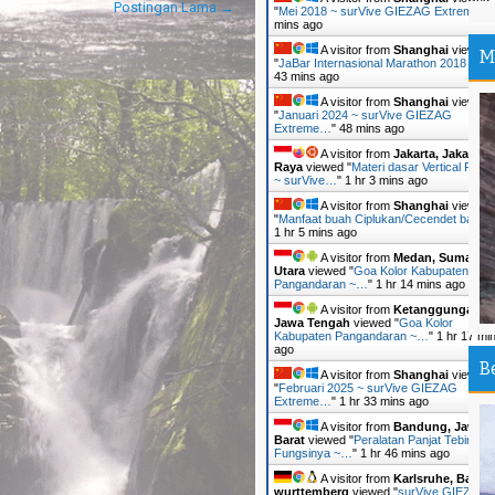
Postingan Lama →
"
Mei 2018 ~ surVive GIEZAG Extreme…
mins ago
Gn
A visitor from
Shanghai
viewed
M
Ri
"
JaBar Internasional Marathon 2018 ~…
"
43 mins ago
Po
A visitor from
Shanghai
viewed
"
Januari 2024 ~ surVive GIEZAG
Su
Extreme…
"
48 mins ago
A visitor from
Jakarta, Jakarta
Th
Raya
viewed "
Materi dasar Vertical Resc
Ri
~ surVive…
"
1 hr 3 mins ago
A visitor from
Shanghai
viewed
Th
"
Manfaat buah Ciplukan/Cecendet bagi…
1 hr 5 mins ago
Wi
A visitor from
Medan, Sumatera
Utara
viewed "
Goa Kolor Kabupaten
TR
Pangandaran ~…
"
1 hr 14 mins ago
Pa
A visitor from
Ketanggungan,
Ja
Jawa Tengah
viewed "
Goa Kolor
Kabupaten Pangandaran ~…
"
1 hr 17 mi
ago
Ha
B
Ri
A visitor from
Shanghai
viewed
"
Februari 2025 ~ surVive GIEZAG
Extreme…
"
1 hr 33 mins ago
TR
A visitor from
Bandung, Jawa
Gn
Barat
viewed "
Peralatan Panjat Tebing d
Fungsinya ~…
"
1 hr 46 mins ago
Ta
A visitor from
Karlsruhe, Baden
wurttemberg
viewed "
surVive GIEZAG
Th