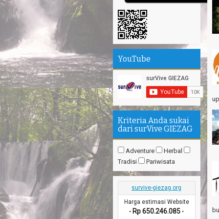
YouTube
up
Kriteria Anda sukai
dari surVive GIEZAG
Adventure
Herbal
Tradisi
Pariwisata
survive-giezag.org
Harga estimasi Website
bu
Rp 650.246.085
•
•