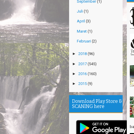
September
(1)
Juli
(1)
April
(3)
Maret
(1)
Februari
(2)
►
2018
(96)
►
2017
(545)
►
2016
(160)
►
2015
(9)
Download Play Store &
SCANING here
ba