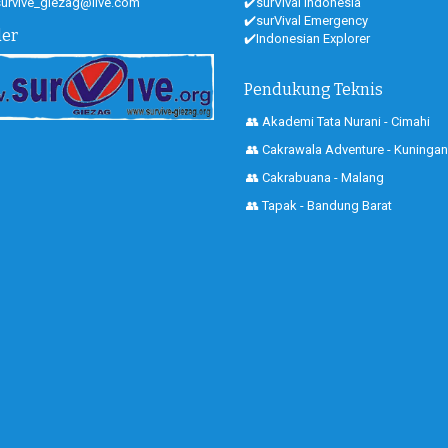
 survive_giezag@live.com
✔️surVival Indonesia
✔️surVival Emergency
der
✔️Indonesian Explorer
Pendukung Teknis
👥 Akademi Tata Nurani - Cimahi
👥 Cakrawala Adventure - Kuningan
👥 Cakrabuana - Malang
👥 Tapak - Bandung Barat