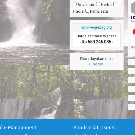
Adventure
Herbal
Tradisi
Pariwisata
survive-giezag.org
Harga estimasi Website
Rp 650.246.085
•
•
Diberdayakan oleh
Blogger
.
ial & Manajement
Komisariat Lisensi