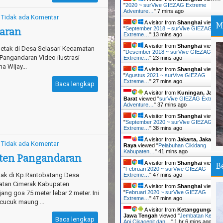
Ti
"
2020 ~ surVive GIEZAG Extreme
Adventure…
"
7 mins ago
Tidak ada Komentar
Tr
A visitor from
Shanghai
viewed
M
"
September 2018 ~ surVive GIEZAG
aran
An
Extreme…
"
13 mins ago
A visitor from
Shanghai
viewed
Pa
etak di Desa Selasari Kecamatan
"
Desember 2018 ~ surVive GIEZAG
Ir
 Pangandaran Video ilustrasi
Extreme…
"
23 mins ago
 Wijay...
A visitor from
Shanghai
viewed
Ou
"
Agustus 2021 ~ surVive GIEZAG
Extreme…
"
27 mins ago
An
Baca lengkap
A visitor from
Kuningan, Jawa
Barat
viewed "
surVive GIEZAG Extreme
Th
Adventure…
"
37 mins ago
Da
A visitor from
Shanghai
viewed
"
September 2020 ~ surVive GIEZAG
Pa
Extreme…
"
38 mins ago
Sh
A visitor from
Jakarta, Jakarta
Tidak ada Komentar
Raya
viewed "
Pelabuhan Cikidang
Kabupaten…
"
41 mins ago
Sa
ten Pangandaran
A visitor from
Shanghai
viewed
Si
B
"
Februari 2020 ~ surVive GIEZAG
tak di Kp.Rantobatang Desa
Extreme…
"
47 mins ago
Ca
atan Cimerak Kabupaten
A visitor from
Shanghai
viewed
Vi
ng goa 75 meter lebar 2 meter. Ini
"
Februari 2020 ~ surVive GIEZAG
Extreme…
"
47 mins ago
cucuk maung ...
Ka
A visitor from
Ketanggungan,
Jawa Tengah
viewed "
Jembatan Kereta
Un
Baca lengkap
Api Cikacepit dan…
"
1 hr 6 mins ago