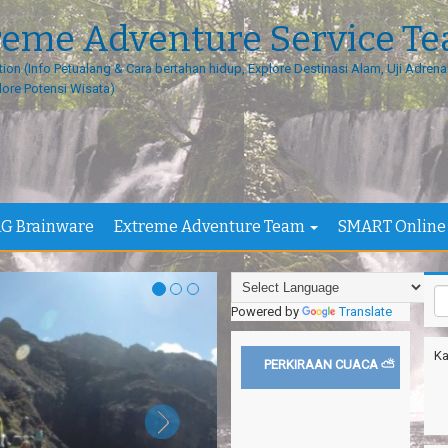
reme Adventure Service T
tion (Info Petualang & Cara bertahan hidup, Explore Destinasi Alam, Uji Adrenal
lore Potensi Wisata)
G Brainware
Extreme Adventure Team
SMART Online
Powered by
Translate
Ka
PERKIRAAN CUACA ⛅