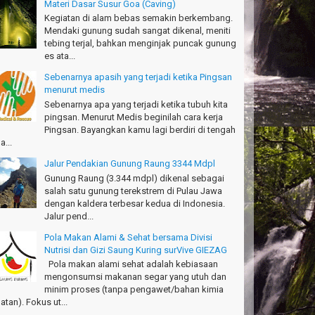
Materi Dasar Susur Goa (Caving)
ru
Kegiatan di alam bebas semakin berkembang.
ntoso - Kudus
Mendaki gunung sudah sangat dikenal, meniti
tebing terjal, bahkan menginjak puncak gunung
ru banget Pantai Batukaras!
es ata...
drajat - Kuningan
Sebenarnya apasih yang terjadi ketika Pingsan
キサイティングなツアー。ありがとう Arief
menurut medis
ngandaran
Sebenarnya apa yang terjadi ketika tubuh kita
kata-Osaka Japan
pingsan. Menurut Medis beginilah cara kerja
Pingsan. Bayangkan kamu lagi berdiri di tengah
azing palace
a...
romi - Fukusima Japan
Jalur Pendakian Gunung Raung 3344 Mdpl
Gunung Raung (3.344 mdpl) dikenal sebagai
salah satu gunung terekstrem di Pulau Jawa
dengan kaldera terbesar kedua di Indonesia.
Jalur pend...
Pola Makan Alami & Sehat bersama Divisi
Nutrisi dan Gizi Saung Kuring surVive GIEZAG
Pola makan alami sehat adalah kebiasaan
mengonsumsi makanan segar yang utuh dan
minim proses (tanpa pengawet/bahan kimia
atan). Fokus ut...