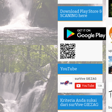
se
Sa
Download Play Store &
SCANING here
Se
Su
エ
Pa
Na
Am
up
Hi
YouTube
Kriteria Anda sukai
dari surVive GIEZAG
bu