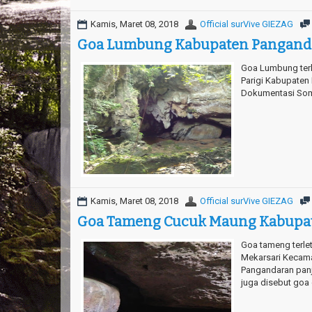
Kamis, Maret 08, 2018
Official surVive GIEZAG
Goa Lumbung Kabupaten Pangand
Goa Lumbung terl
Parigi Kabupaten
Dokumentasi Soma
Kamis, Maret 08, 2018
Official surVive GIEZAG
Goa Tameng Cucuk Maung Kabupa
Goa tameng terle
Mekarsari Kecam
Pangandaran panja
juga disebut goa 