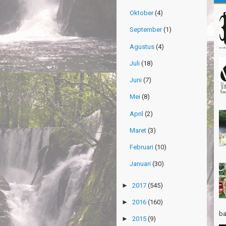
Oktober
(4)
Po
Su
September
(1)
Th
Agustus
(4)
Ri
Juli
(18)
Th
Wi
Juni
(7)
TR
Mei
(8)
Pa
April
(2)
Ja
Maret
(3)
Ha
Ri
Februari
(10)
TR
Januari
(30)
Gn
Ta
►
2017
(545)
Th
►
2016
(160)
Mi
ba
►
2015
(9)
Th