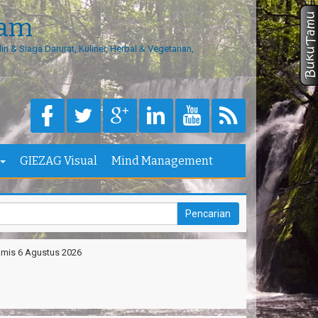
eam
in & Siaga Darurat, Kuliner, Herbal & Vegetarian,
Masukan kode konfirm
GIEZAG Visual
Mind Management
mis 6 Agustus 2026