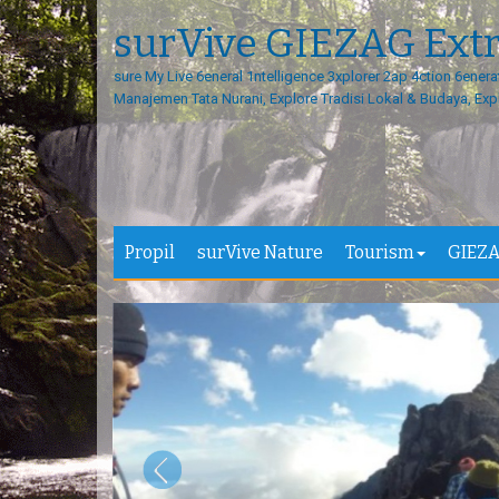
surVive GIEZAG Ext
sure My Live 6eneral 1ntelligence 3xplorer 2ap 4ction 6enera
Manajemen Tata Nurani, Explore Tradisi Lokal & Budaya, Exp
Propil
surVive Nature
Tourism
GIEZA