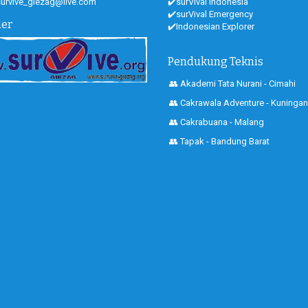
 survive_giezag@live.com
✔️surVival Indonesia
✔️surVival Emergency
der
✔️Indonesian Explorer
Pendukung Teknis
👥 Akademi Tata Nurani - Cimahi
👥 Cakrawala Adventure - Kuningan
👥 Cakrabuana - Malang
👥 Tapak - Bandung Barat