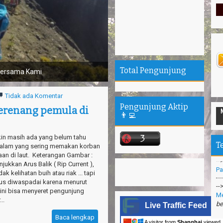
--
Total Pengunjung
a Kami
Ta
“P
Tidak ada Komentar
--
Pengunjung Aktip
erenang pemula di
Ke
👨‍💻
se
--
in masih ada yang belum tahu
T
Pa
 alam yang sering memakan korban
an di laut. Keterangan Gambar :
--
ukkan Arus Balik ( Rip Current ),
Me
dak kelihatan buih atau riak ... tapi
be
arus diwaspadai karena menurut
 ini bisa menyeret pengunjung
--
..
Su
Live Traffic Feed
Ma
Baca lengkap
A visitor from
Shanghai
viewed