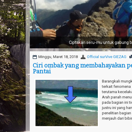
Tantang nyali-mu bersam
Minggu, Maret 18, 2018
Official surVive GIEZAG
Ciri ombak yang membahayakan p
Pantai
Barangkali mungk
terkait fenomena
terutama kecelaka
Arah panah menunj
pada bagian ini ti
justru ini yang h
penelitian bagian
menjauh dari bibir.