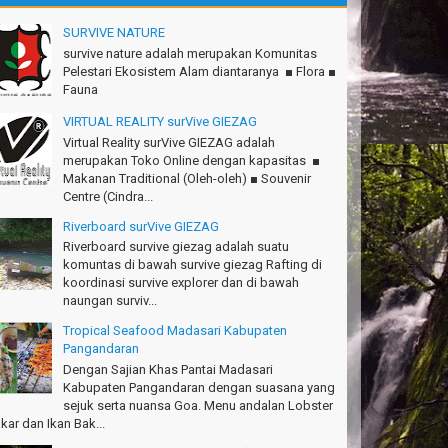
konya seru, Amazing gmana?!
SURVIVE NATURE
si - Cimahi
survive nature adalah merupakan Komunitas
Pelestari Ekosistem Alam diantaranya ■ Flora ■
anks Gn.Ciremai mantap
Fauna
an - Surabaya
VIRTUAL REALITY surVive GIEZAG
anks!Green canyon Amazing
Virtual Reality surVive GIEZAG adalah
lliam - Singapore
merupakan Toko Online dengan kapasitas ■
Makanan Traditional (Oleh-oleh) ■ Souvenir
Ims Team surVive atas panduan wisata Kabupaten
Centre (Cindra...
ngandaran
cky - Depok
Riverboard surVive GIEZAG
Riverboard survive giezag adalah suatu
turnuhun kang Arief, Citumang seru!
komuntas di bawah survive giezag Rafting di
sna - Garut
koordinasi survive explorer dan di bawah
naungan surviv...
Ims surVive GIEZAG telah menemani kami ke
Tropical Seafood Madasari Kabupaten
.Semeru. Salam lestari!
Pangandaran
pak Adventure Club - Bandung Barat
Dengan Sajian Khas Pantai Madasari
Kabupaten Pangandaran dengan suasana yang
anks!
sejuk serta nuansa Goa. Menu andalan Lobster
chael - Sydney
kar dan Ikan Bak...
anks Bodyrafting Green canyon, extreme, enjoy dan