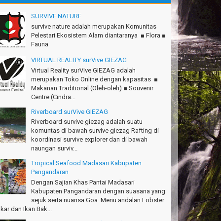
.Semeru mantap, Thanks gan!
SURVIVE NATURE
tius Sinaga - Lampung
survive nature adalah merupakan Komunitas
Pelestari Ekosistem Alam diantaranya ■ Flora ■
.Ciremai seru banget
Fauna
dwan - Bekasi
VIRTUAL REALITY surVive GIEZAG
konya seru, Amazing gmana?!
Virtual Reality surVive GIEZAG adalah
si - Cimahi
merupakan Toko Online dengan kapasitas ■
Makanan Traditional (Oleh-oleh) ■ Souvenir
anks Gn.Ciremai mantap
Centre (Cindra...
an - Surabaya
Riverboard surVive GIEZAG
anks!Green canyon Amazing
Riverboard survive giezag adalah suatu
lliam - Singapore
komuntas di bawah survive giezag Rafting di
koordinasi survive explorer dan di bawah
Ims Team surVive atas panduan wisata Kabupaten
naungan surviv...
ngandaran
cky - Depok
Tropical Seafood Madasari Kabupaten
Pangandaran
turnuhun kang Arief, Citumang seru!
Dengan Sajian Khas Pantai Madasari
sna - Garut
Kabupaten Pangandaran dengan suasana yang
sejuk serta nuansa Goa. Menu andalan Lobster
Ims surVive GIEZAG telah menemani kami ke
kar dan Ikan Bak...
.Semeru. Salam lestari!