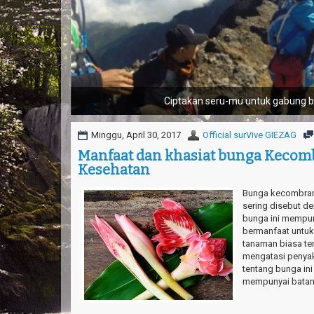
Tantang nyali-mu bersam
Minggu, April 30, 2017
Official surVive GIEZAG
Manfaat dan khasiat bunga Kecom
Kesehatan
Bunga kecombran
sering disebut d
bunga ini mempun
bermanfaat untuk
tanaman biasa te
mengatasi penyaki
tentang bunga ini
mempunyai batan