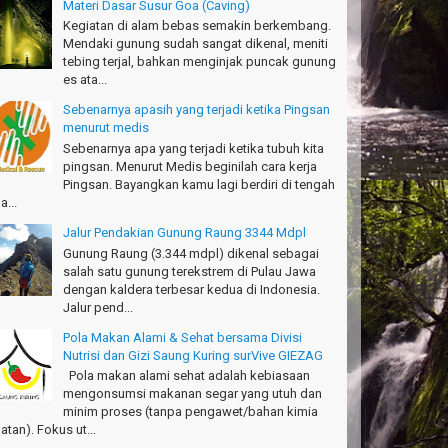
pak Adventure Club - Bandung Barat
Materi Dasar Susur Goa (Caving)
Kegiatan di alam bebas semakin berkembang.
anks!
Mendaki gunung sudah sangat dikenal, meniti
chael - Sydney
tebing terjal, bahkan menginjak puncak gunung
es ata...
anks Bodyrafting Green canyon, extreme, enjoy dan
ru
Sebenarnya apasih yang terjadi ketika Pingsan
ntoso - Kudus
menurut medis
Sebenarnya apa yang terjadi ketika tubuh kita
ru banget Pantai Batukaras!
pingsan. Menurut Medis beginilah cara kerja
drajat - Kuningan
Pingsan. Bayangkan kamu lagi berdiri di tengah
a...
キサイティングなツアー。ありがとう Arief
Jalur Pendakian Gunung Raung 3344 Mdpl
ngandaran
Gunung Raung (3.344 mdpl) dikenal sebagai
kata-Osaka Japan
salah satu gunung terekstrem di Pulau Jawa
dengan kaldera terbesar kedua di Indonesia.
azing palace
Jalur pend...
romi - Fukusima Japan
Pola Makan Alami & Sehat bersama Divisi
Nutrisi dan Gizi Saung Kuring surVive GIEZAG
Pola makan alami sehat adalah kebiasaan
mengonsumsi makanan segar yang utuh dan
minim proses (tanpa pengawet/bahan kimia
atan). Fokus ut...