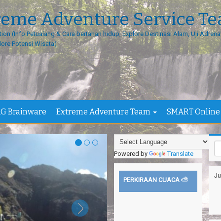
reme Adventure Service T
tion (Info Petualang & Cara bertahan hidup, Explore Destinasi Alam, Uji Adrenal
lore Potensi Wisata)
G Brainware
Extreme Adventure Team
SMART Online
Powered by
Translate
Ju
PERKIRAAN CUACA ⛅