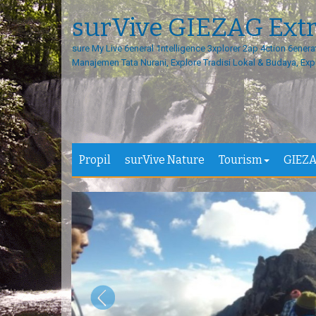
surVive GIEZAG Ext
sure My Live 6eneral 1ntelligence 3xplorer 2ap 4ction 6enera
Manajemen Tata Nurani, Explore Tradisi Lokal & Budaya, Exp
Propil
surVive Nature
Tourism
GIEZA