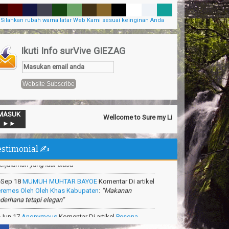
Silahkan rubah warna latar Web Kami sesuai keinginan Anda
Ikuti Info surVive GIEZAG
MASUK
Wellcome to Sure my Live General Intelegency Zap
>Nov 13
Official SurVive GIEZAG
Komentar Di artikel
►►
man Pacuan Kuda Kabupaten Pangandaran
:
erjalaman yang luar biasa”
estimonial ✍️
>Sep 18
MUMUH MUHTAR BAYOE
Komentar Di artikel
remes Oleh Oleh Khas Kabupaten
:
“Makanan
derhana tetapi elegan”
>Jun 17
Anonymous
Komentar Di artikel
Pesona
ntai Madasari Pangandaran
:
“Mantapppp i like it ”
>Mar 31
Anonymous
Komentar Di artikel
Cara
mbuat Shampoo Alami Di Hutan
:
“Sangat