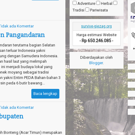
Adventure
Herbal
Tradisi
Pariwisata
Tidak ada Komentar
survive-giezag.org
en Pangandaran
Harga estimasi Website
Rp 650.246.085
•
•
daran terutama bagian Selatan
n terluar Indonesia yakni
sung dengan Samudera Indonesia.
Diberdayakan oleh
an hasil laut yang melimpah
Blogger
.
l ini menjadi budaya lokal yang
enek moyang sebagai tradisi
n yakni Entim PEDA Bahan-bahan 3
asin peda 6 butir bawang...
Baca lengkap
Tidak ada Komentar
abupaten
h Bonteng (Acar Timun) merupakan