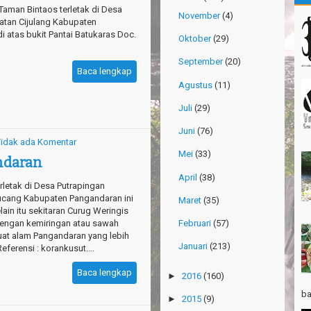
Taman Bintaos terletak di Desa
Gn
November
(4)
tan Cijulang Kabupaten
Ma
di atas bukit Pantai Batukaras Doc.
Oktober
(29)
Gn
September
(20)
Ri
Baca lengkap
Agustus
(11)
Po
Su
Juli
(29)
Th
Juni
(76)
Ri
Tidak ada Komentar
Mei
(33)
ndaran
Th
Wi
April
(38)
rletak di Desa Putrapingan
ucang Kabupaten Pangandaran ini
TR
Maret
(35)
in itu sekitaran Curug Weringis
Pa
engan kemiringan atau sawah
Februari
(57)
Ja
at alam Pangandaran yang lebih
Januari
(213)
ferensi : korankusut....
Ha
Ri
Baca lengkap
►
2016
(160)
TR
ba
►
2015
(9)
Gn