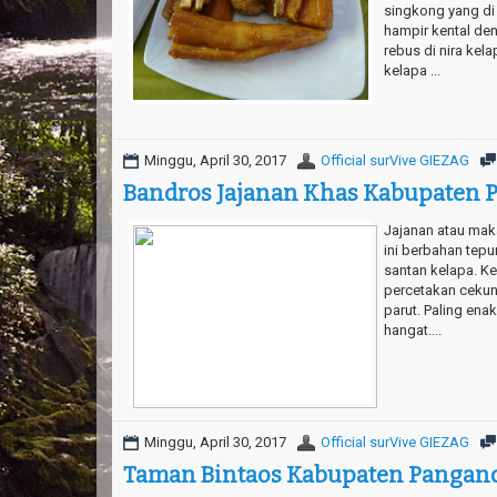
singkong yang di
hampir kental de
rebus di nira ke
kelapa ...
Minggu, April 30, 2017
Official surVive GIEZAG
Bandros Jajanan Khas Kabupaten 
Jajanan atau mak
ini berbahan tepu
santan kelapa. Ke
percetakan cekung
parut. Paling en
hangat....
Minggu, April 30, 2017
Official surVive GIEZAG
Taman Bintaos Kabupaten Pangan