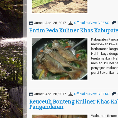
Jumat, April 28, 2017
Official surVive GIEZAG
Entim Peda Kuliner Khas Kabupat
Kabupaten Pangan
merupakan kawasa
berbatasan lang
Hal ini kaya deng
terutama ikan. Ha
menjadi kuliner n
penyajian makana
porsi 3ekor ikan 
Jumat, April 28, 2017
Official surVive GIEZAG
Reuceuh Bonteng Kuliner Khas K
Pangandaran
Walaupun Reuceu