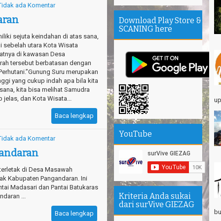
Ta
Tidak ada Komentar
aran
Th
Download Play Store &
Mi
SCANING here
iki sejuta keindahan di atas sana,
i sebelah utara Kota Wisata
Th
atnya di kawasan Desa
se
rah tersebut berbatasan dengan
Sa
Perhutani.”Gunung Suru merupakan
nggi yang cukup indah apa bila kita
Se
ana, kita bisa melihat Samudra
Su
 jelas, dan Kota Wisata...
up
エ
Baca lengkap
Pa
Na
YouTube
Tidak ada Komentar
Am
gandaran
Hi
 terletak di Desa Masawah
k Kabupaten Pangandaran. Ini
antai Madasari dan Pantai Batukaras
Kriteria Anda sukai
daran ...
dari surVive GIEZAG
bu
Baca lengkap