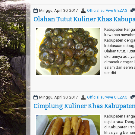
Minggu, April 30, 2017
Official surVive GIEZAG
Olahan Tutut Kuliner Khas Kabup
Kabupaten Pangan
kawasan sawahny
Kabupaten dengan
kebiasaan sebagai
Olahan tutut. Tut
ukurannya ada ya
dimasak dengan 
salam dan sereh a
sendiri...
Minggu, April 30, 2017
Official surVive GIEZAG
Cimplung Kuliner Khas Kabupate
Kabupaten Panga
sejuta rasa. Den
di Kabupaten Pan
khas yang bernam