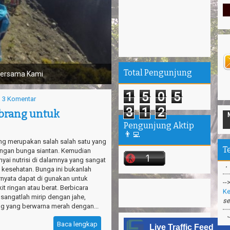
Total Pengunjung
a Kami
1
5
0
5
3 Komentar
3
1
2
brang untuk
--
Pengunjung Aktip
Ta
👨‍💻
“P
g merupakan salah salah satu yang
T
engan bunga siantan. Kemudian
--
yai nutrisi di dalamnya yang sangat
Ke
 kesehatan. Bunga ini bukanlah
se
rnyata dapat di gunakan untuk
t ringan atau berat. Berbicara
--
 sangatlah mirip dengan jahe,
Pa
g yang berwarna merah dengan...
--
Baca lengkap
Me
Live Traffic Feed