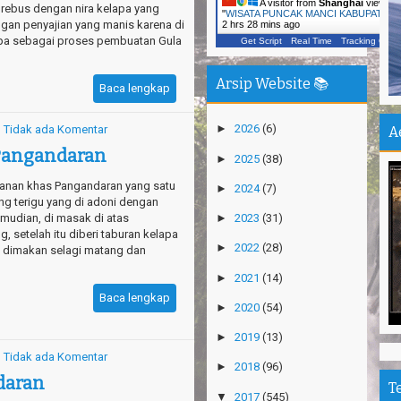
A visitor from
Shanghai
viewed
 rebus dengan nira kelapa yang
Ca
"
WISATA PUNCAK MANCI KABUPATEN
ngan penyajian yang manis karena di
2 hrs 28 mins ago
Vi
lapa sebagai proses pembuatan Gula
Get Script
Real Time
Tracking ON
Ka
Un
Arsip Website 📚
Baca lengkap
In
Jo
►
2026
(6)
Tidak ada Komentar
A
Pu
Pangandaran
►
2025
(38)
Pe
anan khas Pangandaran yang satu
►
2024
(7)
De
ng terigu yang di adoni dengan
mudian, di masak di atas
►
2023
(31)
Pa
, setelah itu diberi taburan kelapa
Sh
►
2022
(28)
ak dimakan selagi matang dan
Ha
►
2021
(14)
Na
Baca lengkap
►
2020
(54)
Pu
An
►
2019
(13)
Tidak ada Komentar
►
2018
(96)
Mi
daran
Ti
T
▼
2017
(545)