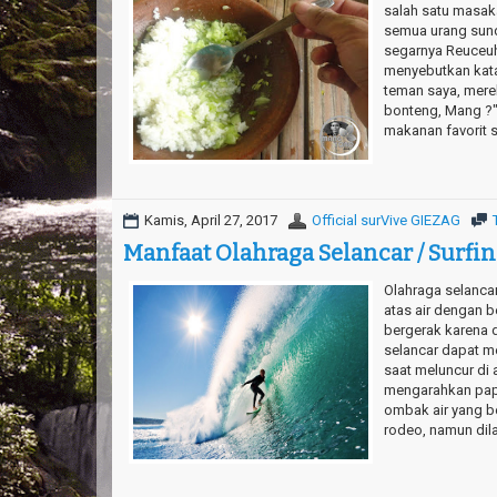
salah satu masaka
semua urang sund
segarnya Reuceuh
menyebutkan kata
teman saya, mere
bonteng, Mang ?"
makanan favorit s
Kamis, April 27, 2017
Official surVive GIEZAG
Manfaat Olahraga Selancar / Surfi
Olahraga selancar
atas air dengan b
bergerak karena 
selancar dapat m
saat meluncur di 
mengarahkan papa
ombak air yang be
rodeo, namun dila