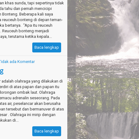
n khas sunda, tapi sepertinya tidak
a tahu dan pernah mencicipi
 Bonteng. Beberapa kali saya
 reuceuh bonteng di depan teman-
ka bertanya. "Apa itu reuceuh
. Reuceuh bonteng menjadi
aya, terutama ketika kepala...
Baca lengkap
Tidak ada Komentar
ng
 adalah olahraga yang dilakukan di
erdiri di atas papan dan papan itu
dorongan ombak laut. Olahraga
emacu adrenalin seseorang. Pada
atas air, peselancar akan berusaha
n tersebut dan bermanuver di atas
sar . Olahraga ini mirip dengan
kukan di...
Baca lengkap