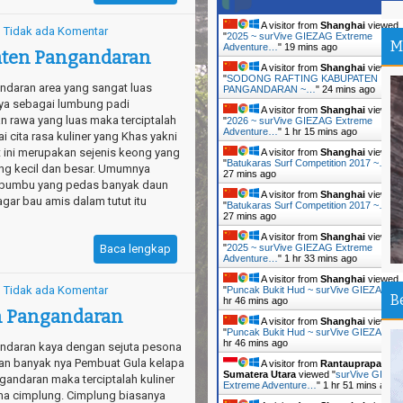
be
A visitor from
Shanghai
viewed
Tidak ada Komentar
"
2025 ~ surVive GIEZAG Extreme
--
M
Adventure…
"
19 mins ago
aten Pangandaran
Su
A visitor from
Shanghai
viewed
Ma
"
SODONG RAFTING KABUPATEN
daran area yang sangat luas
PANGANDARAN ~…
"
24 mins ago
Ti
a sebagai lumbung padi
A visitor from
Shanghai
viewed
 rawa yang luas maka terciptalah
"
2026 ~ surVive GIEZAG Extreme
Tr
Adventure…
"
1 hr 15 mins ago
 cita rasa kuliner yang Khas yakni
An
ut ini merupakan sejenis keong yang
A visitor from
Shanghai
viewed
"
Batukaras Surf Competition 2017 ~…
"
1
ng kecil dan besar. Umumnya
Pa
27 mins ago
bumbu yang pedas banyak daun
Ir
A visitor from
Shanghai
viewed
gar bau amis dalam tutut itu
"
Batukaras Surf Competition 2017 ~…
"
1
27 mins ago
Ou
A visitor from
Shanghai
viewed
An
Baca lengkap
"
2025 ~ surVive GIEZAG Extreme
Adventure…
"
1 hr 33 mins ago
Th
A visitor from
Shanghai
viewed
Da
Tidak ada Komentar
"
Puncak Bukit Hud ~ surVive GIEZAG…
B
hr 46 mins ago
n Pangandaran
Pa
A visitor from
Shanghai
viewed
"
Puncak Bukit Hud ~ surVive GIEZAG…
Sh
hr 46 mins ago
ndaran kaya dengan sejuta pesona
gan banyak nya Pembuat Gula kelapa
A visitor from
Rantauprapat,
Sa
Sumatera Utara
viewed "
surVive GIEZ
gandaran maka terciptalah kuliner
Si
Extreme Adventure…
"
1 hr 51 mins ago
a cimplung. Cimplung biasanya