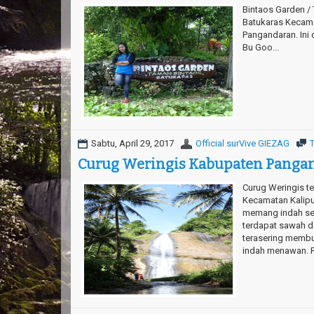
Bintaos Garden / 
Batukaras Kecama
Pangandaran. Ini 
Bu Goo...
Sabtu, April 29, 2017
Official surVive GIEZAG
Curug Weringis Kabupaten Panga
Curug Weringis te
Kecamatan Kalip
memang indah sela
terdapat sawah d
terasering membu
indah menawan. Re