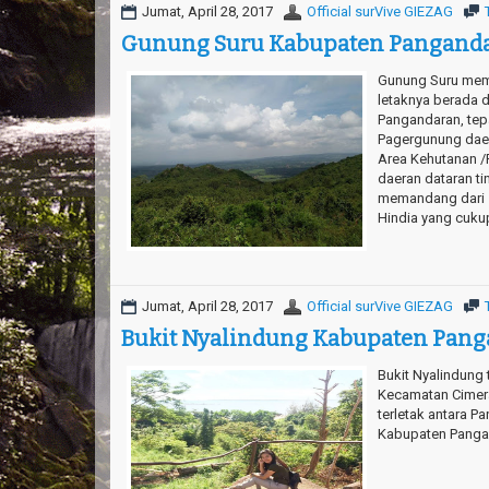
Jumat, April 28, 2017
Official surVive GIEZAG
Gunung Suru Kabupaten Pangand
Gunung Suru memil
letaknya berada d
Pangandaran, tep
Pagergunung dae
Area Kehutanan /
daeran dataran ti
memandang dari s
Hindia yang cukup
Jumat, April 28, 2017
Official surVive GIEZAG
Bukit Nyalindung Kabupaten Pan
Bukit Nyalindung
Kecamatan Cimera
terletak antara P
Kabupaten Pangan