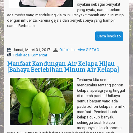
diyakini sebagai penyakit
yang nyata, namun belum
ada medis yang mendukung klaim ini. Penyakit masuk angin ini mirip
dengan influenza, karena gejala dan penyebabnya yang hampir
sama. Berbicara...
Baca lengkap
Jumat, Maret 31, 2017
Official surVive GIEZAG
Tidak ada Komentar
Manfaat Kandungan Air Kelapa Hijau
[Bahaya Berlebihan Minum Air Kelapa]
Tentunya kita semua
mengetahui tentang pohon
kelapa, apalagi yang tinggal
di daerah pantai. Uniknya
semua bagian yang ada
pada pohon kelapa memiliki
manfaat. Peminat buah
kelapa cukup banyak,
sehingga buah kelapa
menpunyai nilai ekonomis