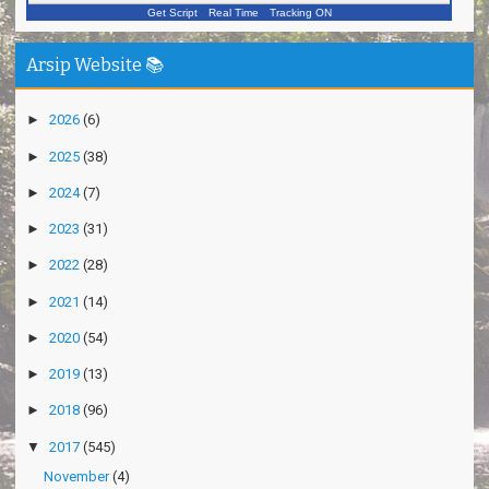
Get Script
Real Time
Tracking ON
Arsip Website 📚
►
2026
(6)
►
2025
(38)
►
2024
(7)
►
2023
(31)
►
2022
(28)
►
2021
(14)
►
2020
(54)
►
2019
(13)
►
2018
(96)
▼
2017
(545)
November
(4)