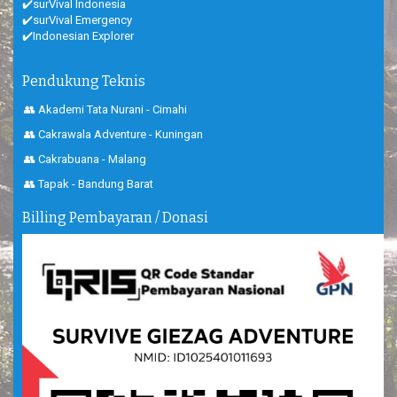
✔️surVival Indonesia
✔️surVival Emergency
✔️Indonesian Explorer
Pendukung Teknis
👥 Akademi Tata Nurani - Cimahi
👥 Cakrawala Adventure - Kuningan
👥 Cakrabuana - Malang
👥 Tapak - Bandung Barat
Billing Pembayaran / Donasi