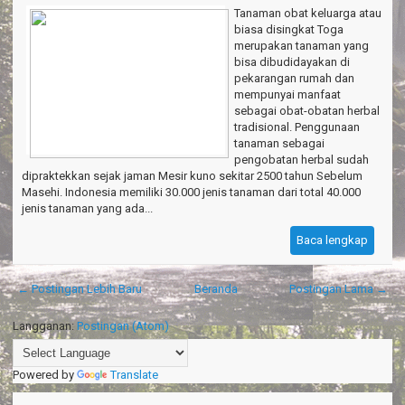
Tanaman obat keluarga atau
biasa disingkat Toga
merupakan tanaman yang
bisa dibudidayakan di
pekarangan rumah dan
mempunyai manfaat
sebagai obat-obatan herbal
tradisional. Penggunaan
tanaman sebagai
pengobatan herbal sudah
dipraktekkan sejak jaman Mesir kuno sekitar 2500 tahun Sebelum
Masehi. Indonesia memiliki 30.000 jenis tanaman dari total 40.000
jenis tanaman yang ada...
Baca lengkap
← Postingan Lebih Baru
Beranda
Postingan Lama →
Langganan:
Postingan (Atom)
Powered by
Translate