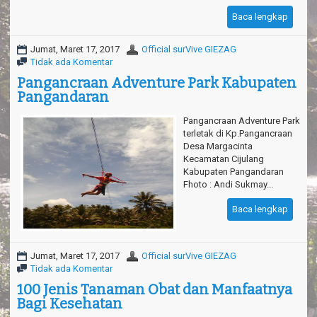
Baca lengkap
Jumat, Maret 17, 2017
Official surVive GIEZAG
Tidak ada Komentar
Pangancraan Adventure Park Kabupaten
Pangandaran
Pangancraan Adventure Park
terletak di Kp.Pangancraan
Desa Margacinta
Kecamatan Cijulang
Kabupaten Pangandaran
Fhoto : Andi Sukmay...
Baca lengkap
Jumat, Maret 17, 2017
Official surVive GIEZAG
Tidak ada Komentar
100 Jenis Tanaman Obat dan Manfaatnya
Bagi Kesehatan