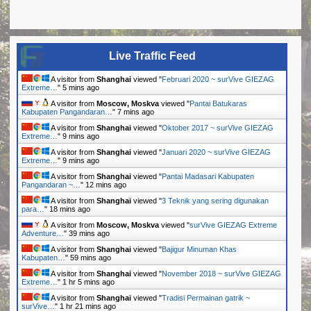
Live Traffic Feed
A visitor from
Shanghai
viewed "
Februari 2020 ~ surVive GIEZAG
Extreme…
"
5 mins ago
A visitor from
Moscow, Moskva
viewed "
Pantai Batukaras
Kabupaten Pangandaran…
"
7 mins ago
A visitor from
Shanghai
viewed "
Oktober 2017 ~ surVive GIEZAG
Extreme…
"
9 mins ago
A visitor from
Shanghai
viewed "
Januari 2020 ~ surVive GIEZAG
Extreme…
"
9 mins ago
A visitor from
Shanghai
viewed "
Pantai Madasari Kabupaten
Pangandaran ~…
"
13 mins ago
A visitor from
Shanghai
viewed "
3 Teknik yang sering digunakan
para…
"
18 mins ago
A visitor from
Moscow, Moskva
viewed "
surVive GIEZAG Extreme
Adventure…
"
39 mins ago
A visitor from
Shanghai
viewed "
Bajigur Minuman Khas
Kabupaten…
"
59 mins ago
A visitor from
Shanghai
viewed "
November 2018 ~ surVive GIEZAG
Extreme…
"
1 hr 5 mins ago
A visitor from
Shanghai
viewed "
Tradisi Permainan gatrik ~
surVive…
"
1 hr 21 mins ago