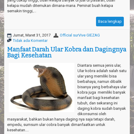
yang cukup tinggi, buah kelapa banyak di jual di pasaran, buah
kelapa mudah ditemukan dimana-mana. Peminat buah kelapa
semakin tinggi,...
Baca lengkap
Jumat, Maret 31, 2017
Official surVive GIEZAG
Tidak ada Komentar
Manfaat Darah Ular Kobra dan Dagingnya
Bagi Kesehatan
Diantara semua jenis ular,
Ular kobra adalah salah satu
ular yang memiliki bisa
berbahaya, namun dibalik
bisanya yang berbahaya ular
kobra juga memiliki banyak
manfaat bagi kesehatan
tubuh, dan sekarang ini
daging kobra sudah banyak
dikonsumsi oleh
masyarakat, bahkan bukan hanya daging nya saja tetapi darah,
empedu, sumsum ular cobra banyak dimanfaatkan untuk
kesehatan....