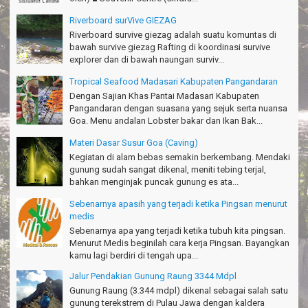
Riverboard surVive GIEZAG
Riverboard survive giezag adalah suatu komuntas di
bawah survive giezag Rafting di koordinasi survive
explorer dan di bawah naungan surviv...
Tropical Seafood Madasari Kabupaten Pangandaran
Dengan Sajian Khas Pantai Madasari Kabupaten
Pangandaran dengan suasana yang sejuk serta nuansa
Goa. Menu andalan Lobster bakar dan Ikan Bak...
Materi Dasar Susur Goa (Caving)
Kegiatan di alam bebas semakin berkembang. Mendaki
gunung sudah sangat dikenal, meniti tebing terjal,
bahkan menginjak puncak gunung es ata...
Sebenarnya apasih yang terjadi ketika Pingsan menurut
medis
Sebenarnya apa yang terjadi ketika tubuh kita pingsan.
Menurut Medis beginilah cara kerja Pingsan. Bayangkan
kamu lagi berdiri di tengah upa...
Jalur Pendakian Gunung Raung 3344 Mdpl
Gunung Raung (3.344 mdpl) dikenal sebagai salah satu
gunung terekstrem di Pulau Jawa dengan kaldera