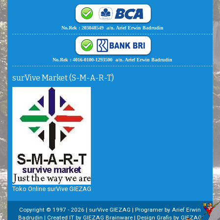
No.Rek : 203048549 a/n. Arief Erwin Badrudin
No.Rek : 4016-0100-1293500 a/n. Arief Erwin Badrudin
surVive Market (S-M-A-R-T)
Toko Online surVive GIEZAG
Copyright © 1997 -
2026 | surVive GIEZAG | Programer by Arief Erwin
Badrudin | Created IT by GIEZAG Brainware | Design Grafis by GIEZAG