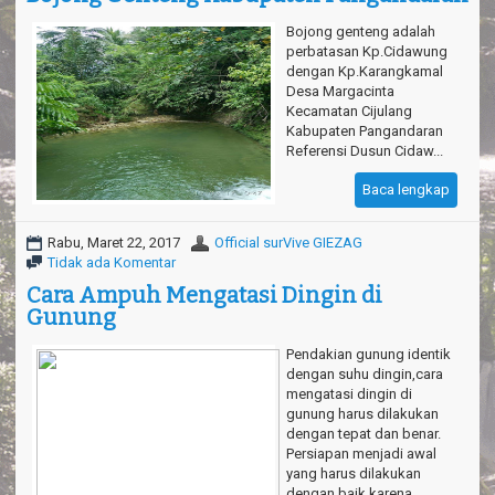
Bojong genteng adalah
perbatasan Kp.Cidawung
dengan Kp.Karangkamal
Desa Margacinta
Kecamatan Cijulang
Kabupaten Pangandaran
Referensi Dusun Cidaw...
Baca lengkap
Rabu, Maret 22, 2017
Official surVive GIEZAG
Tidak ada Komentar
Cara Ampuh Mengatasi Dingin di
Gunung
Pendakian gunung identik
dengan suhu dingin,cara
mengatasi dingin di
gunung harus dilakukan
dengan tepat dan benar.
Persiapan menjadi awal
yang harus dilakukan
dengan baik karena