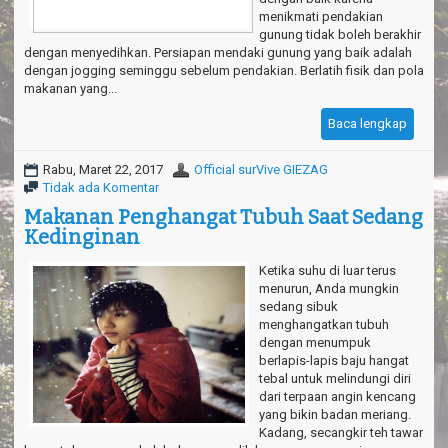
menikmati pendakian
gunung tidak boleh berakhir
dengan menyedihkan. Persiapan mendaki gunung yang baik adalah
dengan jogging seminggu sebelum pendakian. Berlatih fisik dan pola
makanan yang...
Baca lengkap
Rabu, Maret 22, 2017
Official surVive GIEZAG
Tidak ada Komentar
Makanan Penghangat Tubuh Saat Sedang
Kedinginan
Ketika suhu di luar terus
menurun, Anda mungkin
sedang sibuk
menghangatkan tubuh
dengan menumpuk
berlapis-lapis baju hangat
tebal untuk melindungi diri
dari terpaan angin kencang
yang bikin badan meriang.
Kadang, secangkir teh tawar