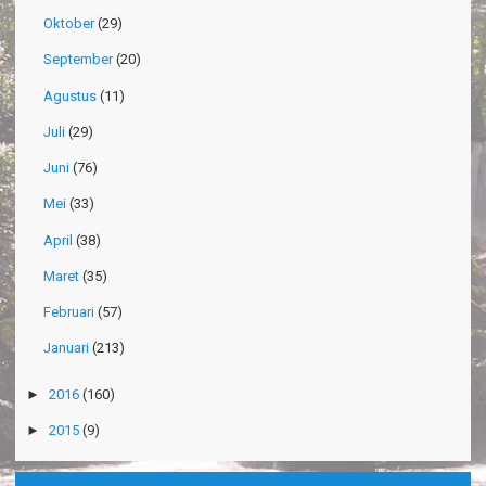
Oktober
(29)
September
(20)
Agustus
(11)
Juli
(29)
Juni
(76)
Mei
(33)
April
(38)
Maret
(35)
Februari
(57)
Januari
(213)
►
2016
(160)
►
2015
(9)
-->Nov 13
Official SurVive GIEZAG
Komentar Di artikel
Taman