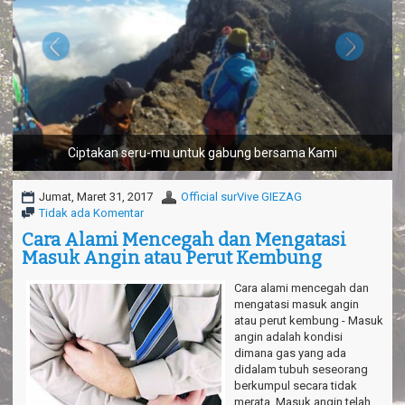
a
v
i
g
a
t
i
o
n
Ciptakan seru-mu untuk gabung bersama Kami
Jumat, Maret 31, 2017
Official surVive GIEZAG
Tidak ada Komentar
Cara Alami Mencegah dan Mengatasi
Masuk Angin atau Perut Kembung
Cara alami mencegah dan
mengatasi masuk angin
atau perut kembung - Masuk
angin adalah kondisi
dimana gas yang ada
didalam tubuh seseorang
berkumpul secara tidak
merata. Masuk angin telah