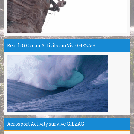
TRIms Team surVive atas panduan wisata Kabupaten
Pangandaran
Jacky - Depok
Haturnuhun kang Arief, Citumang seru!
Risna - Garut
TRIms surVive GIEZAG telah menemani kami ke Gn.Semeru.
Beach & Ocean Activity surVive GIEZAG
Salam lestari!
Tapak Adventure Club - Bandung Barat
Thanks!
Michael - Sydney
Thanks Bodyrafting Green canyon, extreme, enjoy dan seru
Santoso - Kudus
Seru banget Pantai Batukaras!
Sudrajat - Kuningan
エキサイティングなツアー。ありがとう Arief Pangandaran
Nakata-Osaka Japan
Aerosport Activity surVive GIEZAG
Amazing palace
Hiromi - Fukusima Japan