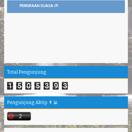
PERKIRAAN CUACA ⛅
Total Pengunjung
1
5
0
5
3
9
3
Pengunjung Aktip 👨‍💻