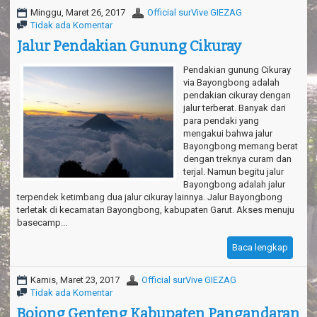
Minggu, Maret 26, 2017
Official surVive GIEZAG
Tidak ada Komentar
Jalur Pendakian Gunung Cikuray
Pendakian gunung Cikuray
via Bayongbong adalah
pendakian cikuray dengan
jalur terberat. Banyak dari
para pendaki yang
mengakui bahwa jalur
Bayongbong memang berat
dengan treknya curam dan
terjal. Namun begitu jalur
Bayongbong adalah jalur
terpendek ketimbang dua jalur cikuray lainnya. Jalur Bayongbong
terletak di kecamatan Bayongbong, kabupaten Garut. Akses menuju
basecamp...
Baca lengkap
Kamis, Maret 23, 2017
Official surVive GIEZAG
Tidak ada Komentar
Bojong Genteng Kabupaten Pangandaran