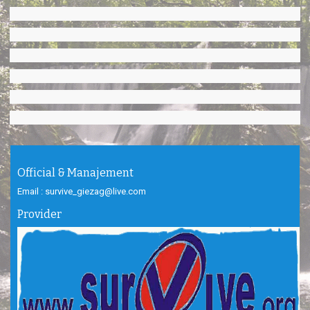
Official & Manajement
Email : survive_giezag@live.com
Provider