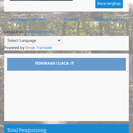
← Postingan Lebih Baru
Beranda
Postingan Lama →
Langganan:
Postingan (Atom)
Powered by
Translate
PERKIRAAN CUACA ⛅
Total Pengunjung