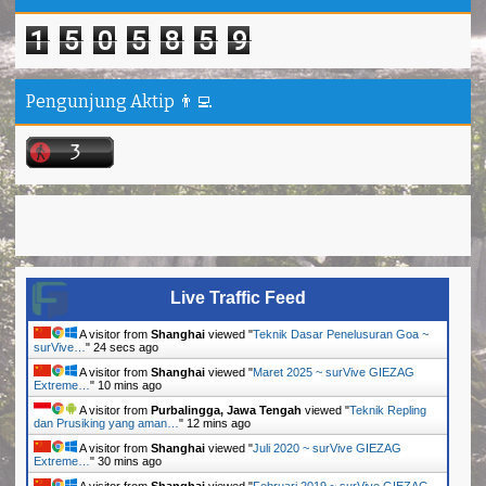
1
5
0
5
8
5
9
Pengunjung Aktip 👨‍💻
Live Traffic Feed
A visitor from
Shanghai
viewed "
Teknik Dasar Penelusuran Goa ~
surVive…
"
25 secs ago
A visitor from
Shanghai
viewed "
Maret 2025 ~ surVive GIEZAG
Extreme…
"
10 mins ago
A visitor from
Purbalingga, Jawa Tengah
viewed "
Teknik Repling
dan Prusiking yang aman…
"
12 mins ago
A visitor from
Shanghai
viewed "
Juli 2020 ~ surVive GIEZAG
Extreme…
"
30 mins ago
A visitor from
Shanghai
viewed "
Februari 2019 ~ surVive GIEZAG
Extreme…
"
30 mins ago