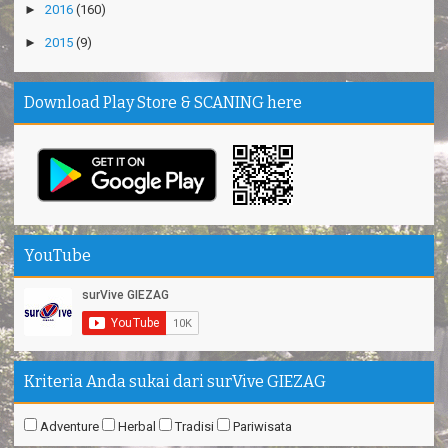
►
2015
(9)
Download Play Store & SCANING here
YouTube
Kriteria Anda sukai dari surVive GIEZAG
Adventure
Herbal
Tradisi
Pariwisata
survive-giezag.org