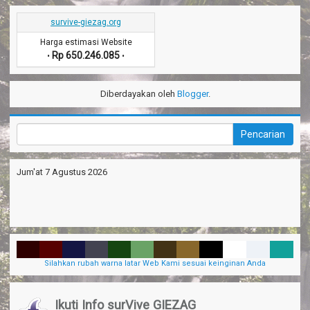
Harga estimasi Website
Rp 650.246.085
•
•
Diberdayakan oleh
Blogger
.
Jum'at 7 Agustus 2026
Silahkan rubah warna latar Web Kami sesuai keinginan Anda
Ikuti Info surVive GIEZAG