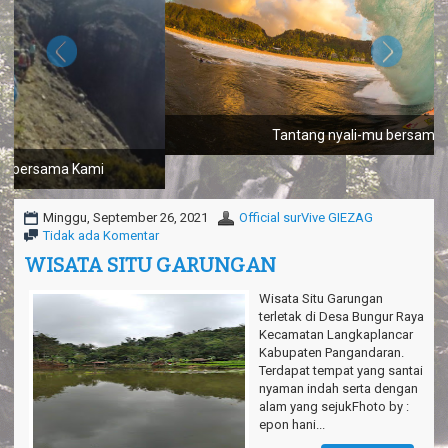
a
v
i
g
a
t
i
o
Tantang nyali-mu bersama Kami
n
Minggu, September 26, 2021
Official surVive GIEZAG
Tidak ada Komentar
WISATA SITU GARUNGAN
Wisata Situ Garungan
terletak di Desa Bungur Raya
Kecamatan Langkaplancar
Kabupaten Pangandaran.
Terdapat tempat yang santai
nyaman indah serta dengan
alam yang sejukFhoto by :
epon hani...
Baca lengkap