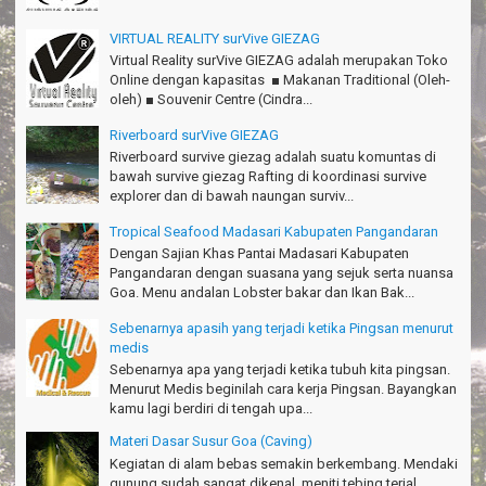
VIRTUAL REALITY surVive GIEZAG
Thanks Gn.Ciremai mantap
Virtual Reality surVive GIEZAG adalah merupakan Toko
Rian - Surabaya
Online dengan kapasitas ■ Makanan Traditional (Oleh-
oleh) ■ Souvenir Centre (Cindra...
Thanks!Green canyon Amazing
William - Singapore
Riverboard surVive GIEZAG
Riverboard survive giezag adalah suatu komuntas di
TRIms Team surVive atas panduan wisata Kabupaten
bawah survive giezag Rafting di koordinasi survive
Pangandaran
explorer dan di bawah naungan surviv...
Jacky - Depok
Tropical Seafood Madasari Kabupaten Pangandaran
Haturnuhun kang Arief, Citumang seru!
Dengan Sajian Khas Pantai Madasari Kabupaten
Risna - Garut
Pangandaran dengan suasana yang sejuk serta nuansa
Goa. Menu andalan Lobster bakar dan Ikan Bak...
TRIms surVive GIEZAG telah menemani kami ke Gn.Semeru.
Sebenarnya apasih yang terjadi ketika Pingsan menurut
Salam lestari!
medis
Tapak Adventure Club - Bandung Barat
Sebenarnya apa yang terjadi ketika tubuh kita pingsan.
Thanks!
Menurut Medis beginilah cara kerja Pingsan. Bayangkan
Michael - Sydney
kamu lagi berdiri di tengah upa...
Materi Dasar Susur Goa (Caving)
Thanks Bodyrafting Green canyon, extreme, enjoy dan seru
Kegiatan di alam bebas semakin berkembang. Mendaki
Santoso - Kudus
gunung sudah sangat dikenal, meniti tebing terjal,
bahkan menginjak puncak gunung es ata...
Seru banget Pantai Batukaras!