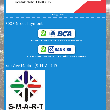
Scaning Here
CEO Direct Payment
No.Rek : 203048549 a/n. Arief Erwin Badrudin
No.Rek : 4016-0100-1293500 a/n. Arief Erwin Badrudin
surVive Market (S-M-A-R-T)