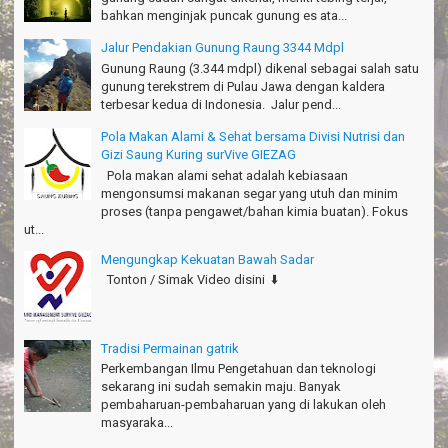
Sudrajat - Kuningan
Jalur Pendakian Gunung Raung 3344 Mdpl
Gunung Raung (3.344 mdpl) dikenal sebagai salah satu
エキサイティングなツアー。ありがとう Arief Pangandaran
gunung terekstrem di Pulau Jawa dengan kaldera
Nakata-Osaka Japan
terbesar kedua di Indonesia. Jalur pend...
Amazing palace
Pola Makan Alami & Sehat bersama Divisi Nutrisi dan
Hiromi - Fukusima Japan
Gizi Saung Kuring surVive GIEZAG
Pola makan alami sehat adalah kebiasaan
mengonsumsi makanan segar yang utuh dan minim
proses (tanpa pengawet/bahan kimia buatan). Fokus
ut...
Mengungkap Kekuatan Bawah Sadar
Tonton / Simak Video disini ⬇️
Tradisi Permainan gatrik
Perkembangan Ilmu Pengetahuan dan teknologi
sekarang ini sudah semakin maju. Banyak
pembaharuan-pembaharuan yang di lakukan oleh
masyaraka...