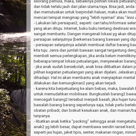
seorang pemula, maka, sebaiknya pilihlah lokasi petual
dan tidak terlalu jauh dari jalan utama/raya. Bisa jadi, anda
dan memutuskan untuk berpindah haluan, maka akan muda
mencari tempat menginap yang "lebih nyaman" atau "
less 
- Lakukan lah persiapan2, seperti: cari tahu/informasi se
yang akan dituju. Internet, buku buku tentang destinasi wi
sangat membantu. Dengan mengenali lokasi yg akan ditu
persiapan selanjutnya (berkemas barang bawaan yang dip
- persiapan selanjutnya adalah membuat daftar barang b
kita tuju. Jenis dan jumlah bawaan sangat tergantung denga
membeli semua perlengkapan, jika anda belum memilikinya
beberapa tempat lokasi petualangan, menyewakan barang
- jika anak sudah bersekolah, anak bisa dilibatkan dalam
pilihan kegiatan petualangan yang akan dijalani. Jelaska
dihadapi. Hal ini akan membantu anak menyiapkan mental
dilakukan dan kemungkinan2 yang akan terjadi.
- karena kita berpetualang ke alam bebas, maka, bawalah 
untuk memudahkan mobilisasi. Bungkuslah barang2 bawaa
mencegah barang2 tersebut menjadi basah, jika hujan turu
bawalah barang barang seperlunya saja, tidak perlu berle
obatan pribadi, dan biskuit kesukaan anak, dan mainan/ba
tanpanya.
- libatkan anak ketika "packing" sehingga anak mengetahu
anak2 yg lebih besar, dapat membawa sendiri ransel kecil, 
seperti jas hujan, jaket tipis, senter, makanan ringan, minum,