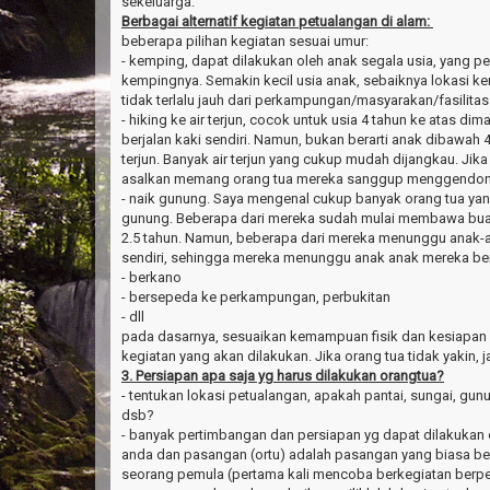
sekeluarga.
Berbagai alternatif kegiatan petualangan di alam:
beberapa pilihan kegiatan sesuai umur:
- kemping, dapat dilakukan oleh anak segala usia, yang pe
kempingnya. Semakin kecil usia anak, sebaiknya lokasi 
tidak terlalu jauh dari perkampungan/masyarakan/fasilit
- hiking ke air terjun, cocok untuk usia 4 tahun ke atas d
berjalan kaki sendiri. Namun, bukan berarti anak dibawah 4
terjun. Banyak air terjun yang cukup mudah dijangkau. Jik
asalkan memang orang tua mereka sanggup menggendon
- naik gunung. Saya mengenal cukup banyak orang tua y
gunung. Beberapa dari mereka sudah mulai membawa buah
2.5 tahun. Namun, beberapa dari mereka menunggu anak-
sendiri, sehingga mereka menunggu anak anak mereka ber
- berkano
- bersepeda ke perkampungan, perbukitan
- dll
pada dasarnya, sesuaikan kemampuan fisik dan kesiapan 
kegiatan yang akan dilakukan. Jika orang tua tidak yakin, 
3. Persiapan apa saja yg harus dilakukan orangtua?
- tentukan lokasi petualangan, apakah pantai, sungai, gunun
dsb?
- banyak pertimbangan dan persiapan yg dapat dilakukan 
anda dan pasangan (ortu) adalah pasangan yang biasa be
seorang pemula (pertama kali mencoba berkegiatan berpe