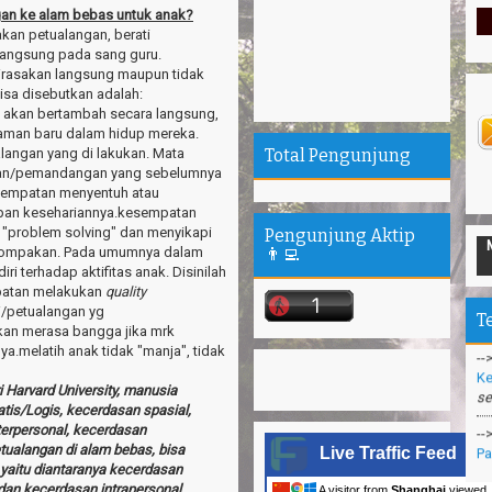
gan ke alam bebas untuk anak?
kan petualangan, berati
langsung pada sang guru.
irasakan langsung maupun tidak
isa disebutkan adalah:
 akan bertambah secara langsung,
laman baru dalam hidup mereka.
langan yang di lakukan. Mata
Total Pengunjung
uhan/pemandangan yang sebelumnya
kesempatan menyentuh atau
dupan kesehariannya.kesempatan
--
h "problem solving" dan menyikapi
Pengunjung Aktip
Ta
ekompakan. Pada umumnya dalam
👨‍💻
“P
i terhadap aktifitas anak. Disinilah
mpatan melakukan
quality
--
i/petualangan yg
T
Ke
kan merasa bangga jika mrk
se
a.melatih anak tidak "manja", tidak
--
 Harvard University,
manusia
Pa
is/Logis, kecerdasan spasial,
terpersonal, kecerdasan
--
ualangan di alam bebas, bisa
Me
Live Traffic Feed
yaitu diantaranya kecerdasan
be
 dan kecerdasan intrapersonal.
A visitor from
Shanghai
viewed