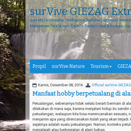
surVive GIEZAG Ext
sure My Live 6eneral 1ntelligence 3xplorer 2ap 4ction 6enera
Manajemen Tata Nurani, Explore Tradisi Lokal & Budaya, Exp
Propil
surVive Nature
Tourism
GIEZA
Kamis, Desember 08, 2016
Official surVive GIEZAG
Manfaat hobby berpetualang di al
Petualangan, sebenarnya tidak selalu berarti bermain di a
dilakukan di mana saja, karena menjalani hidup itu sendir
petualangan, walaupun kita bisa merencanakan sesuatu, 
menjamin apa yang direncanakan itulah yang akan terjadi. Ka
sejatinya adalah suatu petualangan. Namun, konteks petu
menjelajah atau berkegiatan di alam bebas.