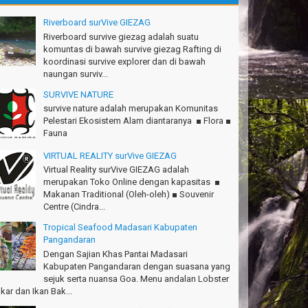
tius Sinaga - Lampung
Riverboard surVive GIEZAG
.Ciremai seru banget
Riverboard survive giezag adalah suatu
dwan - Bekasi
komuntas di bawah survive giezag Rafting di
koordinasi survive explorer dan di bawah
konya seru, Amazing gmana?!
naungan surviv...
si - Cimahi
SURVIVE NATURE
anks Gn.Ciremai mantap
survive nature adalah merupakan Komunitas
an - Surabaya
Pelestari Ekosistem Alam diantaranya ■ Flora ■
Fauna
anks!Green canyon Amazing
lliam - Singapore
VIRTUAL REALITY surVive GIEZAG
Virtual Reality surVive GIEZAG adalah
Ims Team surVive atas panduan wisata Kabupaten
merupakan Toko Online dengan kapasitas ■
ngandaran
Makanan Traditional (Oleh-oleh) ■ Souvenir
cky - Depok
Centre (Cindra...
Tropical Seafood Madasari Kabupaten
turnuhun kang Arief, Citumang seru!
Pangandaran
sna - Garut
Dengan Sajian Khas Pantai Madasari
Ims surVive GIEZAG telah menemani kami ke
Kabupaten Pangandaran dengan suasana yang
.Semeru. Salam lestari!
sejuk serta nuansa Goa. Menu andalan Lobster
pak Adventure Club - Bandung Barat
kar dan Ikan Bak...