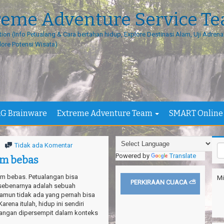
reme Adventure Service T
tion (Info Petualang & Cara bertahan hidup, Explore Destinasi Alam, Uji Adrenal
lore Potensi Wisata)
G Brainware
Extreme Adventure Team
SMART Online
Tidak ada Komentar
Powered by
Translate
am bebas
lam bebas. Petualangan bisa
Mi
PERKIRAAN CUACA ⛅
i sebenarnya adalah sebuah
namun tidak ada yang pernah bisa
rena itulah, hidup ini sendiri
langan dipersempit dalam konteks