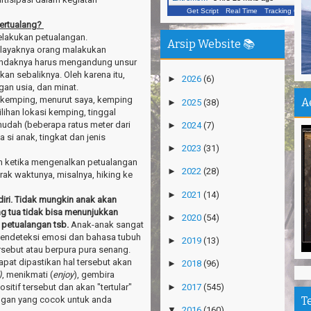
Vi
Get Script
Real Time
Tracking ON
bertualang?
Ka
lakukan petualangan.
Un
Arsip Website 📚
n layaknya orang malakukan
In
hendaknya harus mengandung unsur
n sebaliknya. Oleh karena itu,
►
2026
(6)
Jo
gan usia, dan minat.
Pu
a, kemping, menurut saya, kemping
A
►
2025
(38)
lihan lokasi kemping, tinggal
Pe
mudah (beberapa ratus meter dari
►
2024
(7)
De
 si anak, tingkat dan jenis
►
2023
(31)
Pa
 ketika mengenalkan petualangan
Sh
►
2022
(28)
rak waktunya, misalnya, hiking ke
Ha
►
2021
(14)
diri. Tidak mungkin anak akan
Na
ng tua tidak bisa menunjukkan
►
2020
(54)
 petualangan tsb.
Anak-anak sangat
Pu
 mendeteksi emosi dan bahasa tubuh
►
2019
(13)
An
sebut atau berpura pura senang.
pat dipastikan hal tersebut akan
►
2018
(96)
Mi
)
, menikmati (
enjoy
), gembira
Ti
►
2017
(545)
tif tersebut dan akan "tertular"
angan yang cocok untuk anda
T
Gn
▼
2016
(160)