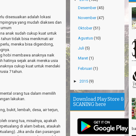
Ma
Desember
(45)
Gn
rlu disesuaikan adalah lokasi
November
(47)
Ri
kempingnya yang mudah diakses dan
as umum
Oktober
(51)
Po
imana anak sudah cukup kuat untuk
Su
Agustus
(10)
 tahun tidak bisa menikmati air
a perlu, mereka bisa digendong,
Th
Juli
(5)
gnya.
Ri
ang hobi membawa anaknya naik
Maret
(1)
 hatinya sejak anak mereka usia
Th
anaknya cukup kuat untuk mendaki
Wi
Februari
(1)
usia 7 tahun.
TR
►
2015
(9)
Pa
Ja
mental orang tua dalam memilih
Download Play Store &
jangan lakukan.
Ha
SCANING here
Ri
g, bukit, lembah, desa, air terjun,
TR
oleh orang tua, misalnya, apakah
Gn
rpetualang di alam bebas, ataukah
Ta
ba
tualang). Jika anda dan pasangan