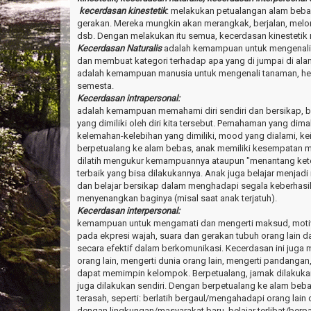
kecerdasan kinestetik
: melakukan petualangan alam beba
gerakan. Mereka mungkin akan merangkak, berjalan, melom
dsb. Dengan melakukan itu semua, kecerdasan kinestetik
Kecerdasan Naturalis
adalah kemampuan untuk mengenal
dan membuat kategori terhadap apa yang di jumpai di ala
adalah kemampuan manusia untuk mengenali tanaman, hew
semesta.
Kecerdasan intrapersonal:
adalah kemampuan memahami diri sendiri dan bersikap, b
yang dimiliki oleh diri kita tersebut. Pemahaman yang d
kelemahan-kelebihan yang dimiliki, mood yang dialami, k
berpetualang ke alam bebas, anak memiliki kesempatan 
dilatih mengukur kemampuannya ataupun "menantang ket
terbaik yang bisa dilakukannya. Anak juga belajar menjadi m
dan belajar bersikap dalam menghadapi segala keberhasi
menyenangkan baginya (misal saat anak terjatuh).
Kecerdasan interpersonal:
kemampuan untuk mengamati dan mengerti maksud, motiva
pada ekpresi wajah, suara dan gerakan tubuh orang lain
secara efektif dalam berkomunikasi. Kecerdasan ini juga
orang lain, mengerti dunia orang lain, mengerti pandanga
dapat memimpin kelompok. Berpetualang, jamak dilakuka
juga dilakukan sendiri. Dengan berpetualang ke alam beba
terasah, seperti: berlatih bergaul/mengahadapi orang lain
dengan lingkungan/masyarakat baru, belajar terlibat/berpa