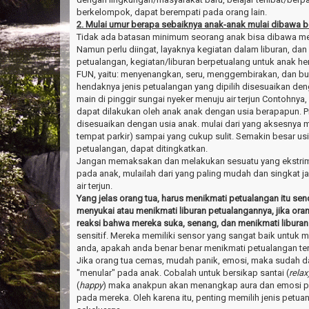
berkelompok, dapat berempati pada orang lain.
2. Mulai umur berapa sebaiknya anak-anak mulai dibawa 
Tidak ada batasan minimum seorang anak bisa dibawa me
Namun perlu diingat, layaknya kegiatan dalam liburan, da
petualangan, kegiatan/liburan berpetualang untuk anak 
FUN, yaitu: menyenangkan, seru, menggembirakan, dan buka
hendaknya jenis petualangan yang dipilih disesuaikan den
main di pinggir sungai nyeker menuju air terjun Contohny
dapat dilakukan oleh anak anak dengan usia berapapun. Pi
disesuaikan dengan usia anak. mulai dari yang aksesnya 
tempat parkir) sampai yang cukup sulit. Semakin besar usia
petualangan, dapat ditingkatkan.
Jangan memaksakan dan melakukan sesuatu yang ekstrim
pada anak, mulailah dari yang paling mudah dan singkat ja
air terjun.
Yang jelas orang tua, harus menikmati petualangan itu sen
menyukai atau menikmati liburan petualangannya, jika ora
reaksi bahwa mereka suka, senang, dan menikmati liburan
sensitif. Mereka memiliki sensor yang sangat baik untuk
anda, apakah anda benar benar menikmati petualangan ter
Jika orang tua cemas, mudah panik, emosi, maka sudah da
"menular" pada anak. Cobalah untuk bersikap santai (
relax
(
happy
) maka anakpun akan menangkap aura dan emosi posi
pada mereka. Oleh karena itu, penting memilih jenis petu