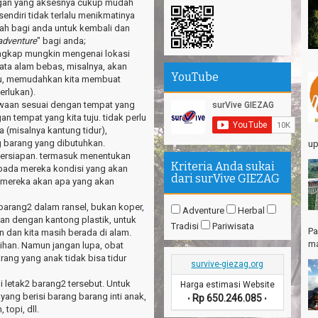
angan yang aksesnya cukup mudah
Th
 sendiri tidak terlalu menikmatinya
Mi
h bagi anda untuk kembali dan
adventure
" bagi anda;
Th
lengkap mungkin mengenai lokasi
se
sata alam bebas, misalnya, akan
Sa
YouTube
ju, memudahkan kita membuat
erlukan).
Se
awaan sesuai dengan tempat yang
Su
n tempat yang kita tuju. tidak perlu
 (misalnya kantung tidur),
エ
 barang yang dibutuhkan.
up
Pa
 persiapan. termasuk menentukan
Na
Kriteria Anda sukai
n pada mereka kondisi yang akan
dari surVive GIEZAG
 mereka akan apa yang akan
Am
Hi
barang2 dalam ransel, bukan koper,
Adventure
Herbal
n dengan kantong plastik, untuk
Tradisi
Pariwisata
Pa
n dan kita masih berada di alam.
ma
bihan. Namun jangan lupa, obat
rang yang anak tidak bisa tidur
survive-giezag.org
i letak2 barang2 tersebut. Untuk
Harga estimasi Website
yang berisi barang barang inti anak,
Rp 650.246.085
•
•
 topi, dll.