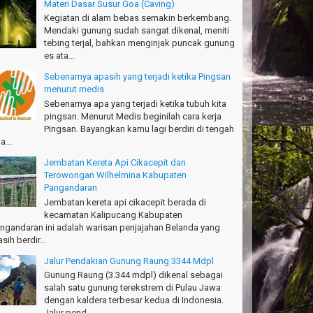
Materi Dasar Susur Goa (Caving)
anks!
Kegiatan di alam bebas semakin berkembang.
chael - Sydney
Mendaki gunung sudah sangat dikenal, meniti
tebing terjal, bahkan menginjak puncak gunung
anks Bodyrafting Green canyon, extreme, enjoy dan
es ata...
ru
ntoso - Kudus
Sebenarnya apasih yang terjadi ketika Pingsan
menurut medis
ru banget Pantai Batukaras!
Sebenarnya apa yang terjadi ketika tubuh kita
drajat - Kuningan
pingsan. Menurut Medis beginilah cara kerja
Pingsan. Bayangkan kamu lagi berdiri di tengah
キサイティングなツアー。ありがとう Arief
a...
ngandaran
kata-Osaka Japan
Jembatan Kereta Api Cikacepit dan
Terowongan Wilhelmina Kabupaten
azing palace
Pangandaran
romi - Fukusima Japan
Jembatan kereta api cikacepit berada di
kecamatan Kalipucang Kabupaten
ngandaran ini adalah warisan penjajahan Belanda yang
sih berdir...
Jalur Pendakian Gunung Raung 3344 Mdpl
Gunung Raung (3.344 mdpl) dikenal sebagai
salah satu gunung terekstrem di Pulau Jawa
dengan kaldera terbesar kedua di Indonesia.
Jalur pend...