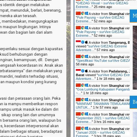
"
GIEZAG Visual ~ surVive GIEZAG
--
s identik dengan melakukan
Extreme…
"
25 mins ago
Su
pat, menunduk, berlari, berenang,
A visitor from
Shanghai
viewed
M
 mereka akan terasah.
Ma
"
Pule Payung ~ surVive GIEZAG
i, membedakan, mengungkapkan
Extreme…
"
52 mins ago
Ti
m maupun lingkungan. Intinya
A visitor from
Shanghai
viewed
an dan bagian lain dari alam
"
Pule Payung ~ surVive GIEZAG
Tr
Extreme…
"
52 mins ago
An
A visitor from
Tangerang, Bant
viewed "
surVive GIEZAG Extreme
erperilaku sesuai dengan kapasitas
Adventure…
"
57 mins ago
Pa
imaksud berhubungan dengan
Ir
A visitor from
Shanghai
viewed
einginan, kemampuan, dll. Dengan
"
Spesifikasi YouTube surVive GIEZAG…
58 mins ago
mengasah kecerdasan ini. Anak akan
Ou
erbatasannya" dan melakukan yang
A visitor from
Padalarang, Jawa
An
Barat
viewed "
surVive GIEZAG Extreme
andiri, realistis terhadap situasi,
Adventure…
"
1 hr 18 mins ago
lan maupun kondisi yang kurang
Th
A visitor from
Shanghai
viewed
Da
"
Goa Lumbung Kabupaten Pangandaran
~…
"
1 hr 18 mins ago
si dan perasaan orang lain. Peka
Pa
A visitor from
Shanghai
viewed
B
 dan ia mampu memberikan respon
"
MANFAAT TANAMAN TEMULAWAK
Sh
UNTUK…
"
1 hr 57 mins ago
 mampu untuk masuk ke dalam diri
n, sikap orang lain dan umumnya
A visitor from
Shanghai
viewed
Sa
"
September 2021 ~ surVive GIEZAG
n bersama orang lain, walaupun bs
Extreme…
"
3 hrs 16 mins ago
Si
s, kecerdasan interpersonal akan
A visitor from
Shanghai
viewed
 dalam berbagai situasi, beradaptasi
"
Januari 2026 ~ surVive GIEZAG
Ca
Extreme…
"
3 hrs 28 mins ago
rtisipasi dalam kegiatan