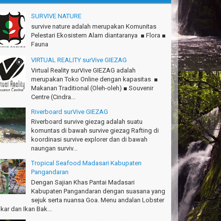
.Semeru mantap, Thanks gan!
SURVIVE NATURE
tius Sinaga - Lampung
survive nature adalah merupakan Komunitas
.Ciremai seru banget
Pelestari Ekosistem Alam diantaranya ■ Flora ■
dwan - Bekasi
Fauna
VIRTUAL REALITY surVive GIEZAG
konya seru, Amazing gmana?!
si - Cimahi
Virtual Reality surVive GIEZAG adalah
merupakan Toko Online dengan kapasitas ■
anks Gn.Ciremai mantap
Makanan Traditional (Oleh-oleh) ■ Souvenir
an - Surabaya
Centre (Cindra...
Riverboard surVive GIEZAG
anks!Green canyon Amazing
Riverboard survive giezag adalah suatu
lliam - Singapore
komuntas di bawah survive giezag Rafting di
koordinasi survive explorer dan di bawah
Ims Team surVive atas panduan wisata Kabupaten
naungan surviv...
ngandaran
cky - Depok
Tropical Seafood Madasari Kabupaten
Pangandaran
turnuhun kang Arief, Citumang seru!
Dengan Sajian Khas Pantai Madasari
sna - Garut
Kabupaten Pangandaran dengan suasana yang
sejuk serta nuansa Goa. Menu andalan Lobster
Ims surVive GIEZAG telah menemani kami ke
kar dan Ikan Bak...
.Semeru. Salam lestari!
pak Adventure Club - Bandung Barat