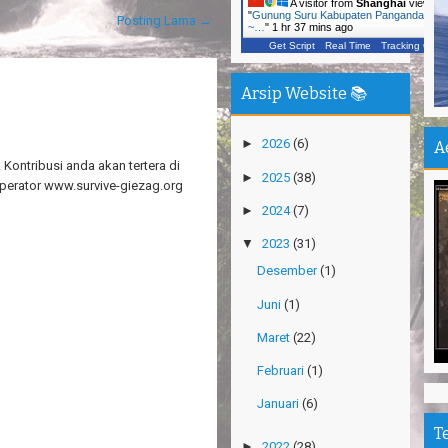
A visitor from
Shanghai
viewed
Ca
"
Gunung Suru Kabupaten Pangandaran
Posting Lama →
~…
"
1 hr 37 mins ago
Vi
Get Script
Real Time
Tracking ON
Ka
Un
Arsip Website 📚
In
Jo
►
2026
(6)
A
Pu
Kontribusi anda akan tertera di
►
2025
(38)
perator www.survive-giezag.org
Pe
►
2024
(7)
De
▼
2023
(31)
Pa
Sh
Desember
(1)
Ha
Juni
(1)
Na
Maret
(22)
Pu
Februari
(1)
An
Januari
(6)
Mi
Ti
T
►
2022
(28)