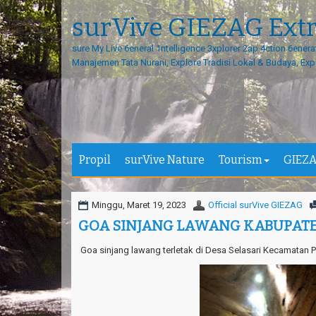
surVive GIEZAG Ext
sure My Live 6eneral 1ntelligence 3xplorer 2ap 4ction 6enera
Manajemen Tata Nurani, Explore Tradisi Lokal & Budaya, Exp
Propil
surVive Nature
Tourism
GIEZA
Minggu, Maret 19, 2023
Official surVive GIEZAG
GOA SINJANG LAWANG KABUPA
Goa sinjang lawang terletak di Desa Selasari Kecamatan