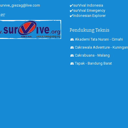
 survive_giezag@live.com
✔️surVival Indonesia
✔️surVival Emergency
der
✔️Indonesian Explorer
Pendukung Teknis
👥 Akademi Tata Nurani - Cimahi
👥 Cakrawala Adventure - Kuningan
👥 Cakrabuana - Malang
👥 Tapak - Bandung Barat