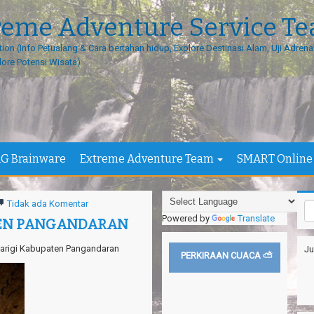
reme Adventure Service T
tion (Info Petualang & Cara bertahan hidup, Explore Destinasi Alam, Uji Adrenal
lore Potensi Wisata)
G Brainware
Extreme Adventure Team
SMART Online
Tidak ada Komentar
Powered by
Translate
TEN PANGANDARAN
 Parigi Kabupaten Pangandaran
Ju
PERKIRAAN CUACA ⛅