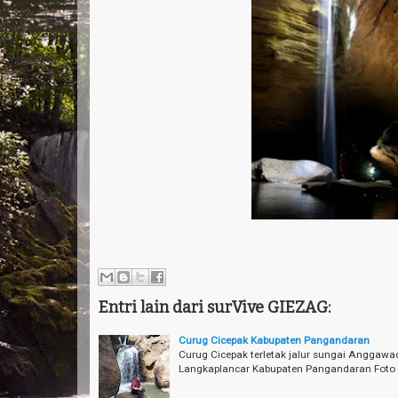
Entri lain dari surVive GIEZAG:
Curug Cicepak Kabupaten Pangandaran
Curug Cicepak terletak jalur sungai Angga
Langkaplancar Kabupaten Pangandaran Foto :