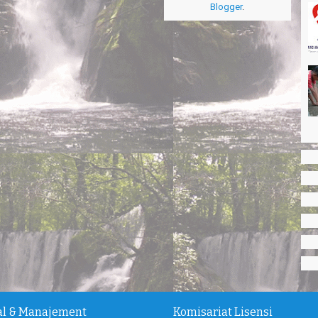
Blogger
.
ial & Manajement
Komisariat Lisensi