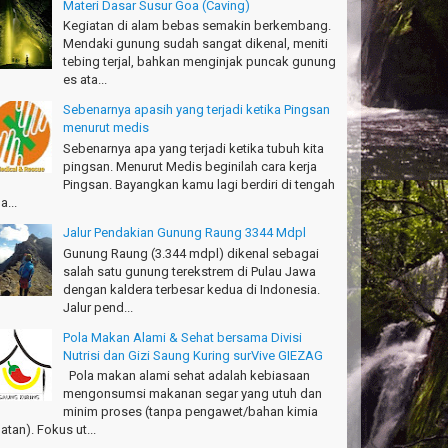
Materi Dasar Susur Goa (Caving)
Kegiatan di alam bebas semakin berkembang.
anks!
Mendaki gunung sudah sangat dikenal, meniti
chael - Sydney
tebing terjal, bahkan menginjak puncak gunung
es ata...
anks Bodyrafting Green canyon, extreme, enjoy dan
ru
Sebenarnya apasih yang terjadi ketika Pingsan
ntoso - Kudus
menurut medis
Sebenarnya apa yang terjadi ketika tubuh kita
ru banget Pantai Batukaras!
pingsan. Menurut Medis beginilah cara kerja
drajat - Kuningan
Pingsan. Bayangkan kamu lagi berdiri di tengah
a...
キサイティングなツアー。ありがとう Arief
Jalur Pendakian Gunung Raung 3344 Mdpl
ngandaran
kata-Osaka Japan
Gunung Raung (3.344 mdpl) dikenal sebagai
salah satu gunung terekstrem di Pulau Jawa
azing palace
dengan kaldera terbesar kedua di Indonesia.
romi - Fukusima Japan
Jalur pend...
Pola Makan Alami & Sehat bersama Divisi
Nutrisi dan Gizi Saung Kuring surVive GIEZAG
Pola makan alami sehat adalah kebiasaan
mengonsumsi makanan segar yang utuh dan
minim proses (tanpa pengawet/bahan kimia
atan). Fokus ut...