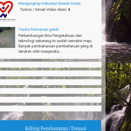
Mengungkap Kekuatan Bawah Sadar
Tonton / Simak Video disini ⬇️
Tradisi Permainan gatrik
Perkembangan Ilmu Pengetahuan dan
teknologi sekarang ini sudah semakin maju.
Banyak pembaharuan-pembaharuan yang di
lakukan oleh masyaraka...
Billing Pembayaran / Donasi