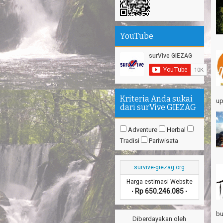
Th
Mi
YouTube
Th
se
Sa
Se
Su
Kriteria Anda sukai
up
dari surVive GIEZAG
エ
Pa
Na
Adventure
Herbal
Tradisi
Pariwisata
Am
Hi
survive-giezag.org
Harga estimasi Website
Rp 650.246.085
•
•
bu
Diberdayakan oleh