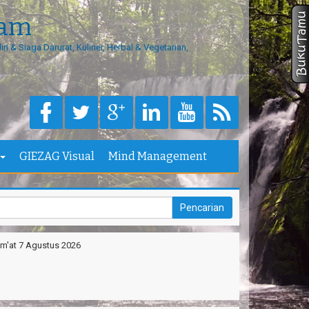
eam
in & Siaga Darurat, Kuliner, Herbal & Vegetarian,
GIEZAG Visual
Mind Management
m'at 7 Agustus 2026