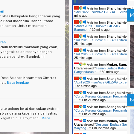
be
A visitor from
Shanghai
viewed
ran
--
"
Mei 2022 ~ surVive GIEZAG Extreme…
M
mins ago
an khas Kabupaten Pangandaran yang
Su
a Barat Indonesia. Bahan utama
A visitor from
Shanghai
viewed
Ma
 dan santan. Untuk menambah
"
Maret 2023 ~ surVive GIEZAG
Extreme…
"
11 mins ago
Ti
A visitor from
Shanghai
viewed
"
Juli 2019 ~ surVive GIEZAG Extreme…
"
Tr
ran
25 mins ago
An
lain memiliki makanan yang enak,
A visitor from
Shanghai
viewed
yang tak kalah rasanya dengan
"
Juli 2019 ~ surVive GIEZAG Extreme…
"
dalah bandrek. Bandrek ini
Pa
25 mins ago
Ir
A visitor from
Medan, Sumatera
Utara
viewed "
Taman Bintaos Kabupaten
Pangandaran ~…
"
39 mins ago
Ou
e Desa Selasari Kecamatan Cimerak
An
A visitor from
Shanghai
viewed
dha…
Baca lengkap
"
April 2020 ~ surVive GIEZAG Extreme
1 hr 4 mins ago
Th
A visitor from
Shanghai
viewed
Da
"
Curug Kurung Kabupaten Pangandaran
B
~…
"
1 hr 21 mins ago
Pa
A visitor from
Shanghai
viewed
 tergolong berat dan cukup ekstrim.
"
Curug Kurung Kabupaten Pangandaran
Sh
 bisa datang kapan saja dan setiap
~…
"
1 hr 21 mins ago
i kegiatan di alam, mend…
Baca
A visitor from
Medan, Sumatera
Sa
Utara
viewed "
Destinasi Budaya Sangga
Si
Wayang…
"
1 hr 22 mins ago