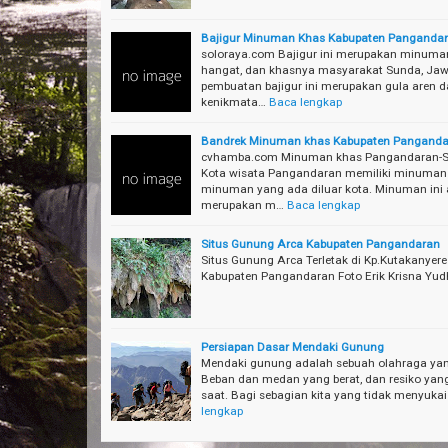
Bajigur Minuman Khas Kabupaten Panganda
soloraya.com Bajigur ini merupakan minum
hangat, dan khasnya masyarakat Sunda, Jaw
pembuatan bajigur ini merupakan gula aren
kenikmata…
Baca lengkap
Bandrek Minuman khas Kabupaten Panganda
cvhamba.com Minuman khas Pangandaran-Se
Kota wisata Pangandaran memiliki minuman 
minuman yang ada diluar kota. Minuman ini a
merupakan m…
Baca lengkap
Situs Gunung Arca Kabupaten Pangandaran
Situs Gunung Arca Terletak di Kp.Kutakanyer
Kabupaten Pangandaran Foto Erik Krisna Yu
Persiapan Dasar Mendaki Gunung
Mendaki gunung adalah sebuah olahraga yang
Beban dan medan yang berat, dan resiko yang
saat. Bagi sebagian kita yang tidak menyuka
lengkap