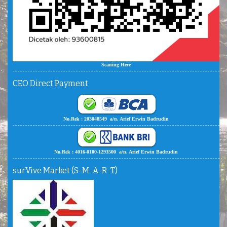
Scaning Here
CEO Direct Payment
No.Rek : 203048549 a/n. Arief Erwin Badrudin
No.Rek : 4016-0100-1293500 a/n. Arief Erwin Badrudin
surVive Market (S-M-A-R-T)