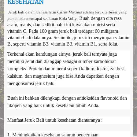
KESEHATAN
a
v
i
Jeruk bali dalam bahasa latin
Citrus Maxima
adalah Jeruk terbesar yang
g
Buah dengan cita rasa
pernah ada mencapai seukuran Bola Volly.
a
asam, manis, dan sedikit pahit ini kaya akan nutrisi serta
t
vitamin C. Pada 100 gram jeruk bali terdapat 60 miligram
i
vitamin C di dalamnya. Selain itu, jeruk ini menyimpan vitamin
o
B, seperti vitamin B3, vitamin B3, vitamin B1, serta folat.
n
Terkenal akan kandungan airnya, jeruk bali ternyata juga
memiliki serat dan dianggap sebagai sumber karbohidrat
kompleks. Protein dan mineral seperti kalium, fosfor, zat besi,
kalsium, dan magnesium juga bisa Anda dapatkan dengan
mengonsumsi jeruk bali.
Buah ini bahkan dilengkapi dengan antioksidan flavonoid dan
likopen yang baik untuk kesehatan tubuh Anda.
Manfaat Jeruk Bali untuk kesehatan diantaranya :
1. Meningkatkan kesehatan saluran pencernaan.