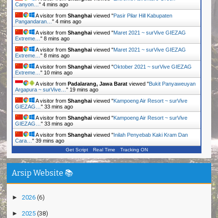
Canyon…
"
4 mins ago
A visitor from
Shanghai
viewed "
Pasir Pilar Hill Kabupaten
Pangandaran…
"
4 mins ago
A visitor from
Shanghai
viewed "
Maret 2021 ~ surVive GIEZAG
Extreme…
"
8 mins ago
A visitor from
Shanghai
viewed "
Maret 2021 ~ surVive GIEZAG
Extreme…
"
8 mins ago
A visitor from
Shanghai
viewed "
Oktober 2021 ~ surVive GIEZAG
Extreme…
"
10 mins ago
A visitor from
Padalarang, Jawa Barat
viewed "
Bukit Panyaweuyan
Argapura ~ surVive…
"
19 mins ago
A visitor from
Shanghai
viewed "
Kampoeng Air Resort ~ surVive
GIEZAG…
"
33 mins ago
A visitor from
Shanghai
viewed "
Kampoeng Air Resort ~ surVive
GIEZAG…
"
33 mins ago
A visitor from
Shanghai
viewed "
Inilah Penyebab Kaki Kram Dan
Cara…
"
39 mins ago
Get Script
Real Time
Tracking ON
Arsip Website 📚
►
2026
(6)
►
2025
(38)