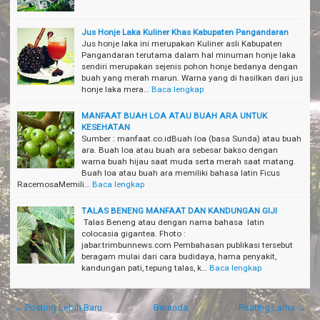
Jus Honje Laka Kuliner Khas Kabupaten Pangandaran
Jus honje laka ini merupakan Kuliner asli Kabupaten
Pangandaran terutama dalam hal minuman honje laka
sendiri merupakan sejenis pohon honje bedanya dengan
buah yang merah marun. Warna yang di hasilkan dari jus
honje laka mera…
Baca lengkap
MANFAAT BUAH LOA ATAU BUAH ARA UNTUK
KESEHATAN
Sumber : manfaat.co.idBuah loa (basa Sunda) atau buah
ara. Buah loa atau buah ara sebesar bakso dengan
warna buah hijau saat muda serta merah saat matang.
Buah loa atau buah ara memiliki bahasa latin Ficus
RacemosaMemili…
Baca lengkap
TALAS BENENG MANFAAT DAN KANDUNGAN GIJI
Talas Beneng atau dengan nama bahasa latin
colocasia gigantea. Fhoto :
jabar.trimbunnews.com Pembahasan publikasi tersebut
beragam mulai dari cara budidaya, hama penyakit,
kandungan pati, tepung talas, k…
Baca lengkap
← Posting Lebih Baru
Beranda
Posting Lama →