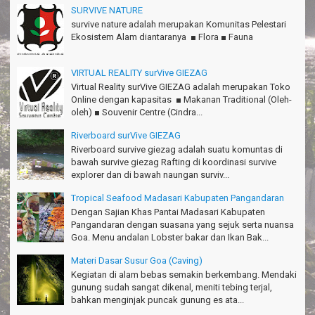
Rian - Surabaya
SURVIVE NATURE
survive nature adalah merupakan Komunitas Pelestari
Thanks!Green canyon Amazing
Ekosistem Alam diantaranya ■ Flora ■ Fauna
William - Singapore
TRIms Team surVive atas panduan wisata Kabupaten
VIRTUAL REALITY surVive GIEZAG
Pangandaran
Virtual Reality surVive GIEZAG adalah merupakan Toko
Jacky - Depok
Online dengan kapasitas ■ Makanan Traditional (Oleh-
oleh) ■ Souvenir Centre (Cindra...
Haturnuhun kang Arief, Citumang seru!
Risna - Garut
Riverboard surVive GIEZAG
Riverboard survive giezag adalah suatu komuntas di
TRIms surVive GIEZAG telah menemani kami ke Gn.Semeru.
bawah survive giezag Rafting di koordinasi survive
Salam lestari!
explorer dan di bawah naungan surviv...
Tapak Adventure Club - Bandung Barat
Tropical Seafood Madasari Kabupaten Pangandaran
Thanks!
Dengan Sajian Khas Pantai Madasari Kabupaten
Michael - Sydney
Pangandaran dengan suasana yang sejuk serta nuansa
Goa. Menu andalan Lobster bakar dan Ikan Bak...
Thanks Bodyrafting Green canyon, extreme, enjoy dan seru
Santoso - Kudus
Materi Dasar Susur Goa (Caving)
Kegiatan di alam bebas semakin berkembang. Mendaki
Seru banget Pantai Batukaras!
gunung sudah sangat dikenal, meniti tebing terjal,
Sudrajat - Kuningan
bahkan menginjak puncak gunung es ata...