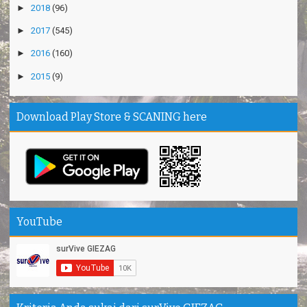
►
2018
(96)
►
2017
(545)
►
2016
(160)
►
2015
(9)
Download Play Store & SCANING here
YouTube