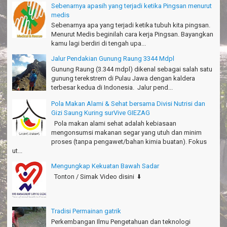
エキサイティングなツアー。ありがとう Arief Pangandaran
Sebenarnya apasih yang terjadi ketika Pingsan menurut
Nakata-Osaka Japan
medis
Sebenarnya apa yang terjadi ketika tubuh kita pingsan.
Amazing palace
Menurut Medis beginilah cara kerja Pingsan. Bayangkan
Hiromi - Fukusima Japan
kamu lagi berdiri di tengah upa...
Jalur Pendakian Gunung Raung 3344 Mdpl
Gunung Raung (3.344 mdpl) dikenal sebagai salah satu
gunung terekstrem di Pulau Jawa dengan kaldera
terbesar kedua di Indonesia. Jalur pend...
Pola Makan Alami & Sehat bersama Divisi Nutrisi dan
Gizi Saung Kuring surVive GIEZAG
Pola makan alami sehat adalah kebiasaan
mengonsumsi makanan segar yang utuh dan minim
proses (tanpa pengawet/bahan kimia buatan). Fokus
ut...
Mengungkap Kekuatan Bawah Sadar
Tonton / Simak Video disini ⬇️
Tradisi Permainan gatrik
Perkembangan Ilmu Pengetahuan dan teknologi