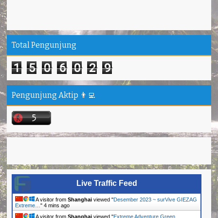
Total Pengunjung
1
5
0
6
0
2
9
Pengunjung Aktip 👨‍💻
Live Traffic Feed
A visitor from
Shanghai
viewed "
Desember 2023 ~ surVive GIEZAG
Extreme…
"
4 mins ago
A visitor from
Shanghai
viewed "
Extreme Adventure Green