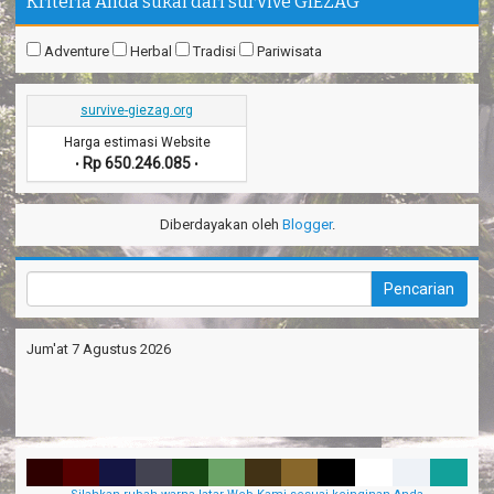
Kriteria Anda sukai dari surVive GIEZAG
Adventure
Herbal
Tradisi
Pariwisata
survive-giezag.org
Harga estimasi Website
Rp 650.246.085
•
•
Diberdayakan oleh
Blogger
.
Jum'at 7 Agustus 2026