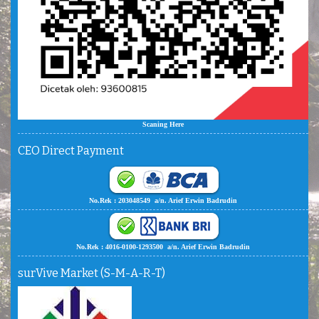
Scaning Here
CEO Direct Payment
No.Rek : 203048549 a/n. Arief Erwin Badrudin
No.Rek : 4016-0100-1293500 a/n. Arief Erwin Badrudin
surVive Market (S-M-A-R-T)