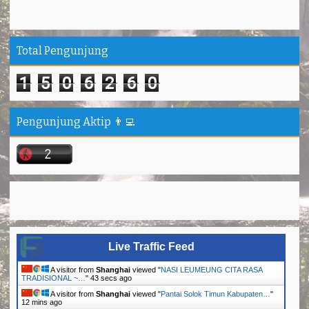
Total Pengunjung
1
5
0
6
2
6
0
Pengunjung Aktip 👨‍💻
Live Traffic Feed
A visitor from
Shanghai
viewed "
NASI LEUMEUNG CITA RASA
TRADISIONAL ~…
"
44 secs ago
A visitor from
Shanghai
viewed "
Pantai Solok Timun Kabupaten…
"
12 mins ago