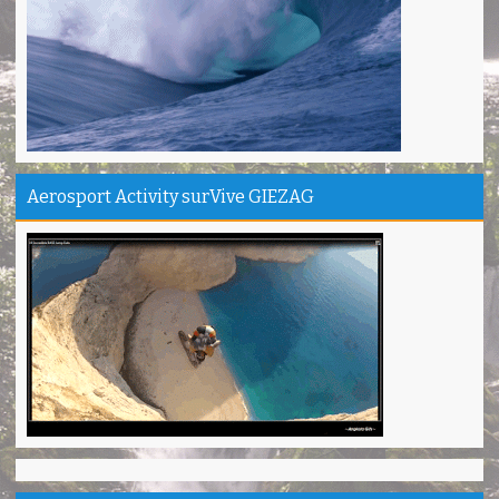
Mind managementnya mantap!
Tiara - Bandung
Gn.Semeru mantap, Thanks gan!
Matius Sinaga - Lampung
Gn.Ciremai seru banget
Ridwan - Bekasi
Aerosport Activity surVive GIEZAG
Pokonya seru, Amazing gmana?!
Susi - Cimahi
Thanks Gn.Ciremai mantap
Rian - Surabaya
Thanks!Green canyon Amazing
William - Singapore
TRIms Team surVive atas panduan wisata Kabupaten
Pangandaran
Jacky - Depok
Haturnuhun kang Arief, Citumang seru!
Risna - Garut