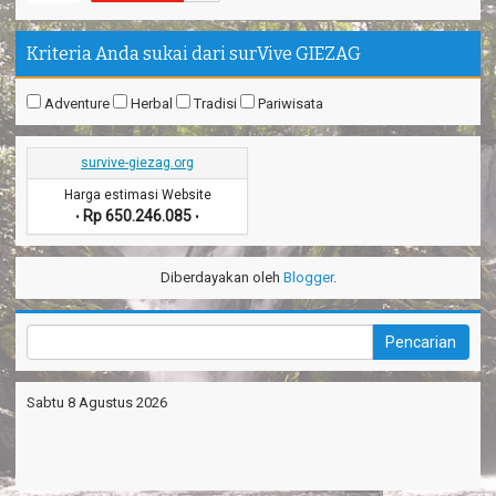
Kriteria Anda sukai dari surVive GIEZAG
Adventure
Herbal
Tradisi
Pariwisata
survive-giezag.org
Harga estimasi Website
Rp 650.246.085
•
•
Diberdayakan oleh
Blogger
.
-->Nov 13
Official SurVive GIEZAG
Komentar Di artikel
Taman
Pacuan Kuda Kabupaten Pangandaran
:
“Perjalaman yang luar
Sabtu 8 Agustus 2026
biasa”
-->Sep 18
MUMUH MUHTAR BAYOE
Komentar Di artikel
Keremes Oleh Oleh Khas Kabupaten
:
“Makanan sederhana
tetapi elegan”