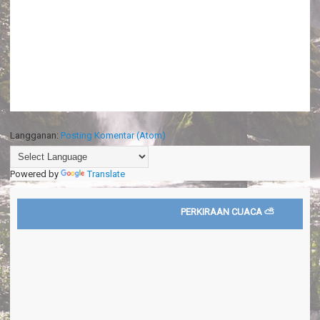
Langganan:
Posting Komentar (Atom)
Powered by
Translate
PERKIRAAN CUACA ⛅