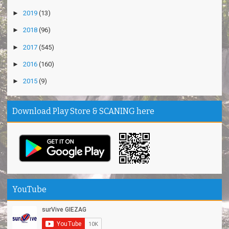
►
2019
(13)
►
2018
(96)
►
2017
(545)
►
2016
(160)
►
2015
(9)
Download Play Store & SCANING here
YouTube