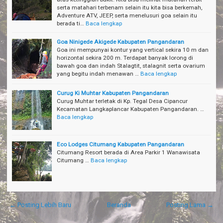
serta matahari terbenam selain itu kita bisa berkemah,
Adventure ATV, JEEP, serta menelusuri goa selain itu
berada ti…
Baca lengkap
Goa Ninigede Akigede Kabupaten Pangandaran
Goa ini mempunyai kontur yang vertical sekira 10 m dan
horizontal sekira 200 m. Terdapat banyak lorong di
bawah goa dan indah Stalagtit, stalagnit serta ovarium
yang begitu indah menawan …
Baca lengkap
Curug Ki Muhtar Kabupaten Pangandaran
Curug Muhtar terletak di Kp. Tegal Desa Cipancur
Kecamatan Langkaplancar Kabupaten Pangandaran. …
Baca lengkap
Eco Lodges Citumang Kabupaten Pangandaran
Citumang Resort berada di Area Parkir 1 Wanawisata
Citumang …
Baca lengkap
← Posting Lebih Baru
Beranda
Posting Lama →