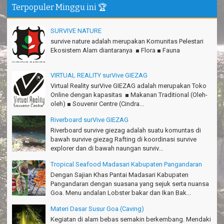
Terpopuler Minggu ini 🏆
TRIms surVive GIEZAG telah menemani kami ke Gn.Semeru.
Salam lestari!
SURVIVE NATURE
Tapak Adventure Club - Bandung Barat
survive nature adalah merupakan Komunitas Pelestari
Ekosistem Alam diantaranya ■ Flora ■ Fauna
Thanks!
Michael - Sydney
VIRTUAL REALITY surVive GIEZAG
Thanks Bodyrafting Green canyon, extreme, enjoy dan seru
Virtual Reality surVive GIEZAG adalah merupakan Toko
Santoso - Kudus
Online dengan kapasitas ■ Makanan Traditional (Oleh-
oleh) ■ Souvenir Centre (Cindra...
Seru banget Pantai Batukaras!
Sudrajat - Kuningan
Riverboard surVive GIEZAG
Riverboard survive giezag adalah suatu komuntas di
エキサイティングなツアー。ありがとう Arief Pangandaran
bawah survive giezag Rafting di koordinasi survive
Nakata-Osaka Japan
explorer dan di bawah naungan surviv...
Amazing palace
Tropical Seafood Madasari Kabupaten Pangandaran
Hiromi - Fukusima Japan
Dengan Sajian Khas Pantai Madasari Kabupaten
Pangandaran dengan suasana yang sejuk serta nuansa
Goa. Menu andalan Lobster bakar dan Ikan Bak...
Materi Dasar Susur Goa (Caving)
Kegiatan di alam bebas semakin berkembang. Mendaki