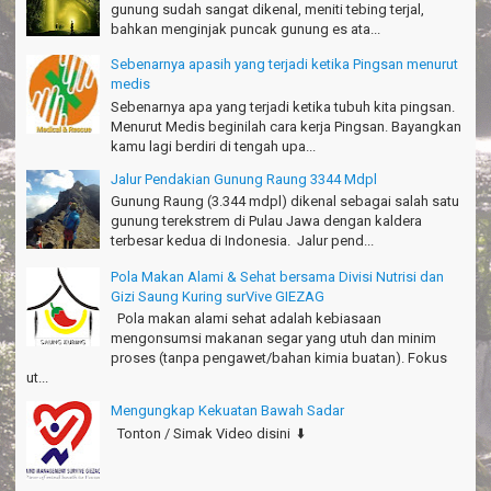
gunung sudah sangat dikenal, meniti tebing terjal,
bahkan menginjak puncak gunung es ata...
Sebenarnya apasih yang terjadi ketika Pingsan menurut
medis
Sebenarnya apa yang terjadi ketika tubuh kita pingsan.
Menurut Medis beginilah cara kerja Pingsan. Bayangkan
kamu lagi berdiri di tengah upa...
Jalur Pendakian Gunung Raung 3344 Mdpl
Gunung Raung (3.344 mdpl) dikenal sebagai salah satu
gunung terekstrem di Pulau Jawa dengan kaldera
terbesar kedua di Indonesia. Jalur pend...
Pola Makan Alami & Sehat bersama Divisi Nutrisi dan
Gizi Saung Kuring surVive GIEZAG
Pola makan alami sehat adalah kebiasaan
mengonsumsi makanan segar yang utuh dan minim
proses (tanpa pengawet/bahan kimia buatan). Fokus
ut...
Mengungkap Kekuatan Bawah Sadar
Tonton / Simak Video disini ⬇️