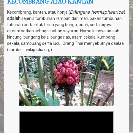
KECOMBRANG ATAU KANTAN
a
v
i
Etlingera hemisphaerica
(
)
Kecombrang, kantan, atau honje
g
adalah
sejenis tumbuhan rempah dan merupakan tumbuhan
a
tahunan berbentuk terna yang bunga, buah, serta bijinya
t
dimanfaatkan sebagai bahan sayuran. Nama lainnya adalah
i
kincung, bungong kala, bunga rias, asam cekala, kumbang
o
sekala, sambuang serta lucu. Orang Thai menyebutnya daalaa.
n
(sumber : wikipedia.org).