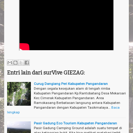
Entri lain dari surVive GIEZAG:
Curug Dangiang Peri Kabupaten Pangandaran
Dengan segala kesejukan alam di tengah rimba
Kabupaten Pangandaran Kp.Rantobatang Desa Mekarsari
Kec.Cimerak Kabupaten Pangandaran. Area
Ramokasang Berbatasan langsung antara Kabupaten
Pangandaran dengan Kabupaten Tasikmalaya…
Baca
lengkap
Pasir Gadung Eco Tourism Kabupaten Pangandaran
Pasir Gadung Camping Ground adalah suatu tempat di
atas ketinggian bukit. Kita bisa melihat matahari terbit