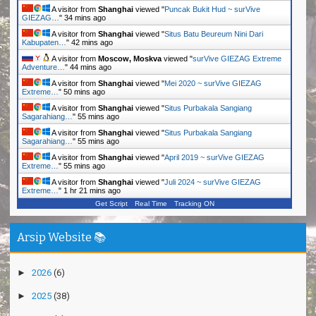
A visitor from
Shanghai
viewed "
Puncak Bukit Hud ~ surVive
GIEZAG…
"
34 mins ago
A visitor from
Shanghai
viewed "
Situs Batu Beureum Nini Dari
Kabupaten…
"
42 mins ago
A visitor from
Moscow, Moskva
viewed "
surVive GIEZAG Extreme
Adventure…
"
44 mins ago
A visitor from
Shanghai
viewed "
Mei 2020 ~ surVive GIEZAG
Extreme…
"
50 mins ago
A visitor from
Shanghai
viewed "
Situs Purbakala Sangiang
Sagarahiang…
"
55 mins ago
A visitor from
Shanghai
viewed "
Situs Purbakala Sangiang
Sagarahiang…
"
55 mins ago
A visitor from
Shanghai
viewed "
April 2019 ~ surVive GIEZAG
Extreme…
"
55 mins ago
A visitor from
Shanghai
viewed "
Juli 2024 ~ surVive GIEZAG
Extreme…
"
1 hr 21 mins ago
Get Script
Real Time
Tracking ON
Arsip Website 📚
►
2026
(6)
►
2025
(38)