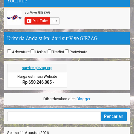
YouTube
Kriteria Anda sukai dari surVive GIEZAG
Adventure
Herbal
Tradisi
Pariwisata
survive-giezag.org
Harga estimasi Website
Rp 650.246.085
•
•
Diberdayakan oleh
Blogger
.
Selasa 11 Agustus 2026