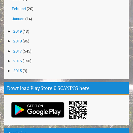
Februari
(20)
Januari
(14)
►
2019
(13)
►
2018
(96)
►
2017
(545)
►
2016
(160)
►
2015
(9)
Download Play Store & SCANING here