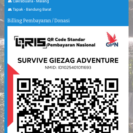
👥 Cakrabuana - Malang
👥 Tapak - Bandung Barat
Billing Pembayaran / Donasi