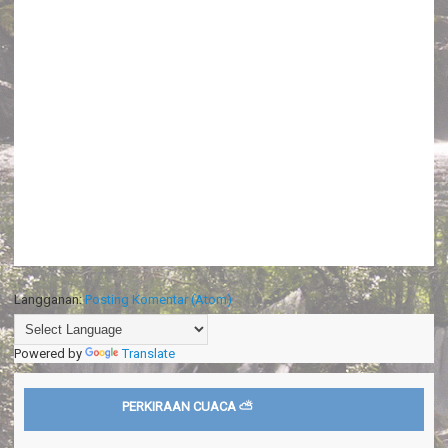
Langganan:
Posting Komentar (Atom)
Powered by
Translate
PERKIRAAN CUACA ⛅