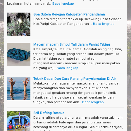
kebakaran hutan yang mel…
Baca lengkap
Goa Sutera Reregan Kabupaten Pangandaran
Goa sutra reregan terletak di Kp.Cikawung Desa Selasari
Kec.Parigi Kabupaten Pangandaran …
Baca lengkap
Macam macam Simpul Tali dalam Panjat Tebing
Kata simpul, tali atau tali temali tidaklah asing bagi kita,
terutama bagi kalian yang pernah ikut dalam pramuka.
Dipanjat tebing pun materi simpul atau
mengenal macam - macam simpul tali pun merupakan
hal yang waj…
Baca lengkap
Teknik Dasar Dan Cara Renang Penyelamatan Di Air
Melakukan olahraga air termasuk renang tentu sangat
menyenangkan dan menyehatkan. Untuk dapat
menguasai gerakan renang dengan baik perlu teknik-
teknik yang harus dipelajari, seperti gerakan lengan,
tungkai, dan pernapasan.&nb…
Baca lengkap
Self Rafting Rescue
Dalam rafting atau arung jeram, masalah yang tak ingin
di temui adalah terlempar dari perahu atau harus
berenang di derasnya arus sungai. Bila itu semua terjadi,