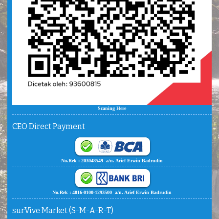
Scaning Here
CEO Direct Payment
No.Rek : 203048549 a/n. Arief Erwin Badrudin
No.Rek : 4016-0100-1293500 a/n. Arief Erwin Badrudin
surVive Market (S-M-A-R-T)