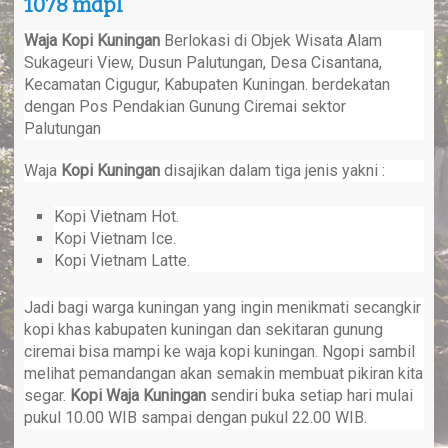
1078 mdpl
a
v
i
Waja Kopi Kuningan
Berlokasi di Objek Wisata Alam
g
Sukageuri View, Dusun Palutungan, Desa Cisantana,
a
Kecamatan Cigugur, Kabupaten Kuningan. berdekatan
t
dengan Pos Pendakian Gunung Ciremai sektor
i
Palutungan
o
n
Waja
Kopi Kuningan
disajikan dalam tiga jenis yakni :
Kopi Vietnam Hot.
Kopi Vietnam Ice.
Kopi Vietnam Latte.
Jadi bagi warga kuningan yang ingin menikmati secangkir
kopi khas kabupaten kuningan dan sekitaran gunung
ciremai bisa mampi ke waja kopi kuningan. Ngopi sambil
melihat pemandangan akan semakin membuat pikiran kita
segar.
Kopi Waja Kuningan
sendiri buka setiap hari mulai
pukul 10.00 WIB sampai dengan pukul 22.00 WIB.