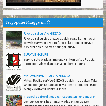
Mind managementnya mantap!
Tiara - Bandung
Gn.Semeru mantap, Thanks gan!
Terpopuler Minggu ini 🏆
Matius Sinaga - Lampung
Gn.Ciremai seru banget
Riverboard surVive GIEZAG
Ridwan - Bekasi
Riverboard survive giezag adalah suatu komuntas di
bawah survive giezag Rafting di koordinasi survive
Pokonya seru, Amazing gmana?!
explorer dan di bawah naungan surviv...
Susi - Cimahi
SURVIVE NATURE
Thanks Gn.Ciremai mantap
survive nature adalah merupakan Komunitas Pelestari
Rian - Surabaya
Ekosistem Alam diantaranya ■ Flora ■ Fauna
Thanks!Green canyon Amazing
William - Singapore
VIRTUAL REALITY surVive GIEZAG
Virtual Reality surVive GIEZAG adalah merupakan Toko
TRIms Team surVive atas panduan wisata Kabupaten
Online dengan kapasitas ■ Makanan Traditional (Oleh-
Pangandaran
oleh) ■ Souvenir Centre (Cindra...
Jacky - Depok
Tropical Seafood Madasari Kabupaten Pangandaran
Haturnuhun kang Arief, Citumang seru!
Dengan Sajian Khas Pantai Madasari Kabupaten
Risna - Garut
Pangandaran dengan suasana yang sejuk serta nuansa