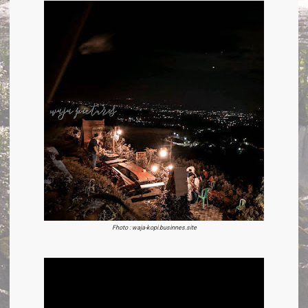
Fhoto : waja-kopi.businnes.site