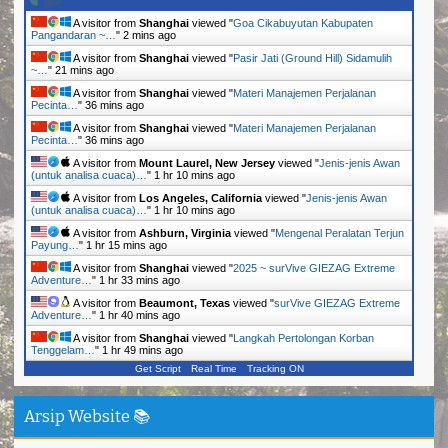
A visitor from
Shanghai
viewed "
Goa Cikabuyutan Kabupaten
Pangandaran ~…
"
2 mins ago
A visitor from
Shanghai
viewed "
Pasir Jati (Ground Hill) Sidamulih
~…
"
21 mins ago
A visitor from
Shanghai
viewed "
Materi Manajemen Perjalanan
Pecinta…
"
36 mins ago
A visitor from
Shanghai
viewed "
Materi Manajemen Perjalanan
Pecinta…
"
36 mins ago
A visitor from
Mount Laurel, New Jersey
viewed "
Jenis-jenis Awan
(untuk analisa cuaca)…
"
1 hr 10 mins ago
A visitor from
Los Angeles, California
viewed "
Jenis-jenis Awan
(untuk analisa cuaca)…
"
1 hr 10 mins ago
A visitor from
Ashburn, Virginia
viewed "
Mengenal Peralatan Terjun
Payung…
"
1 hr 15 mins ago
A visitor from
Shanghai
viewed "
2025 ~ surVive GIEZAG Extreme
Adventure…
"
1 hr 33 mins ago
A visitor from
Beaumont, Texas
viewed "
surVive GIEZAG Extreme
Adventure…
"
1 hr 40 mins ago
A visitor from
Shanghai
viewed "
Langkah Pertolongan Korban
Tenggelam…
"
1 hr 49 mins ago
Get Script
Real Time
Tracking ON
Arsip Website 📚