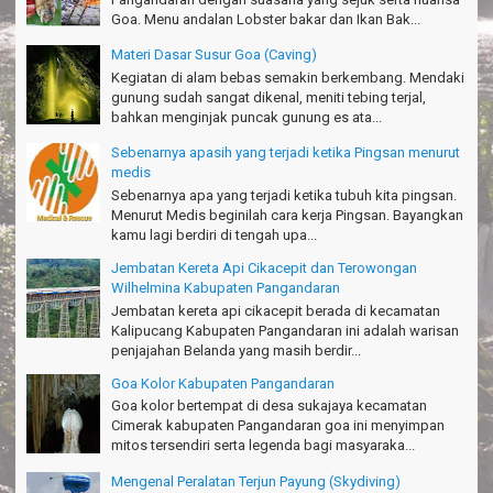
Goa. Menu andalan Lobster bakar dan Ikan Bak...
TRIms surVive GIEZAG telah menemani kami ke Gn.Semeru.
Salam lestari!
Materi Dasar Susur Goa (Caving)
Tapak Adventure Club - Bandung Barat
Kegiatan di alam bebas semakin berkembang. Mendaki
gunung sudah sangat dikenal, meniti tebing terjal,
Thanks!
bahkan menginjak puncak gunung es ata...
Michael - Sydney
Sebenarnya apasih yang terjadi ketika Pingsan menurut
Thanks Bodyrafting Green canyon, extreme, enjoy dan seru
medis
Santoso - Kudus
Sebenarnya apa yang terjadi ketika tubuh kita pingsan.
Menurut Medis beginilah cara kerja Pingsan. Bayangkan
Seru banget Pantai Batukaras!
kamu lagi berdiri di tengah upa...
Sudrajat - Kuningan
Jembatan Kereta Api Cikacepit dan Terowongan
Wilhelmina Kabupaten Pangandaran
エキサイティングなツアー。ありがとう Arief Pangandaran
Nakata-Osaka Japan
Jembatan kereta api cikacepit berada di kecamatan
Kalipucang Kabupaten Pangandaran ini adalah warisan
Amazing palace
penjajahan Belanda yang masih berdir...
Hiromi - Fukusima Japan
Goa Kolor Kabupaten Pangandaran
Goa kolor bertempat di desa sukajaya kecamatan
Cimerak kabupaten Pangandaran goa ini menyimpan
mitos tersendiri serta legenda bagi masyaraka...
Mengenal Peralatan Terjun Payung (Skydiving)