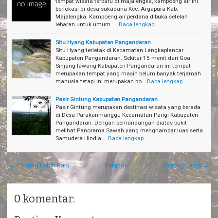
tempat wisata terbaru di majalengka, kampoeng air ini
berlokasi di desa sukadana Kec. Argapura Kab.
Majalengka. Kampoeng air perdana dibuka setelah
lebaran untuk umum. …
Baca lengkap
Situ Hyang Kabupaten Pangandaran
Situ Hyang terletak di Kecamatan Langkaplancar
Kabupaten Pangandaran. Sekitar 15 menit dari Goa
Sinjang lawang Kabupaten Pangandaran ini tempat
merupakan tempat yang masih belum banyak terjamah
manusia tetapi ini merupakan po…
Baca lengkap
Pasir Gintung Kabupaten Pangandaran
Pasir Gintung merupakan destinasi wisata yang berada
di Desa Parakanmanggu Kecamatan Parigi Kabupaten
Pangandaran. Dengan pemandangan diatas bukit
melihat Panorama Sawah yang menghampar luas serta
Samudera Hindia …
Baca lengkap
← Posting Lebih Baru
Beranda
Posting Lama →
0 komentar: