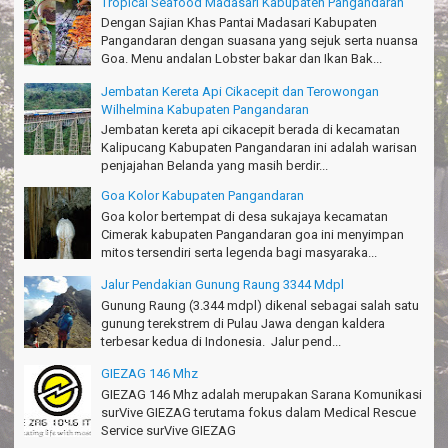
Tropical Seafood Madasari Kabupaten Pangandaran
Santoso - Kudus
Dengan Sajian Khas Pantai Madasari Kabupaten
Pangandaran dengan suasana yang sejuk serta nuansa
Seru banget Pantai Batukaras!
Goa. Menu andalan Lobster bakar dan Ikan Bak...
Sudrajat - Kuningan
Jembatan Kereta Api Cikacepit dan Terowongan
エキサイティングなツアー。ありがとう Arief Pangandaran
Wilhelmina Kabupaten Pangandaran
Nakata-Osaka Japan
Jembatan kereta api cikacepit berada di kecamatan
Kalipucang Kabupaten Pangandaran ini adalah warisan
Amazing palace
penjajahan Belanda yang masih berdir...
Hiromi - Fukusima Japan
Goa Kolor Kabupaten Pangandaran
Goa kolor bertempat di desa sukajaya kecamatan
Cimerak kabupaten Pangandaran goa ini menyimpan
mitos tersendiri serta legenda bagi masyaraka...
Jalur Pendakian Gunung Raung 3344 Mdpl
Gunung Raung (3.344 mdpl) dikenal sebagai salah satu
gunung terekstrem di Pulau Jawa dengan kaldera
terbesar kedua di Indonesia. Jalur pend...
GIEZAG 146 Mhz
GIEZAG 146 Mhz adalah merupakan Sarana Komunikasi
surVive GIEZAG terutama fokus dalam Medical Rescue
Service surVive GIEZAG