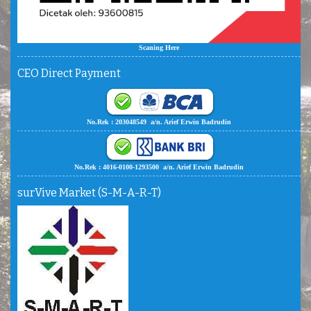
Scaning Here
CEO Direct Payment
No.Rek : 203048549 a/n. Arief Erwin Badrudin
No.Rek : 4016-0100-1293500 a/n. Arief Erwin Badrudin
surVive Market (S-M-A-R-T)