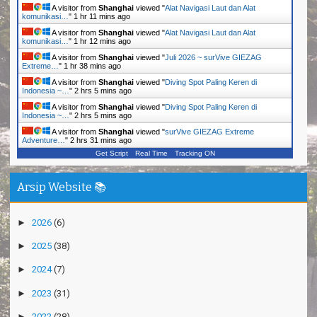
A visitor from
Shanghai
viewed "
Alat Navigasi Laut dan Alat
komunikasi…
"
1 hr 11 mins ago
A visitor from
Shanghai
viewed "
Alat Navigasi Laut dan Alat
komunikasi…
"
1 hr 12 mins ago
A visitor from
Shanghai
viewed "
Juli 2026 ~ surVive GIEZAG
Extreme…
"
1 hr 38 mins ago
A visitor from
Shanghai
viewed "
Diving Spot Paling Keren di
Indonesia ~…
"
2 hrs 5 mins ago
A visitor from
Shanghai
viewed "
Diving Spot Paling Keren di
Indonesia ~…
"
2 hrs 5 mins ago
A visitor from
Shanghai
viewed "
surVive GIEZAG Extreme
Adventure…
"
2 hrs 31 mins ago
Get Script
Real Time
Tracking ON
Arsip Website 📚
►
2026
(6)
►
2025
(38)
►
2024
(7)
►
2023
(31)
►
2022
(28)