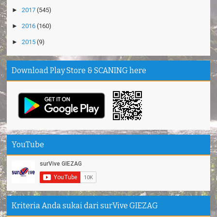
►
2017
(545)
►
2016
(160)
►
2015
(9)
Download Play Store & SCANING here
YouTube
Kriteria Anda sukai dari surVive GIEZAG