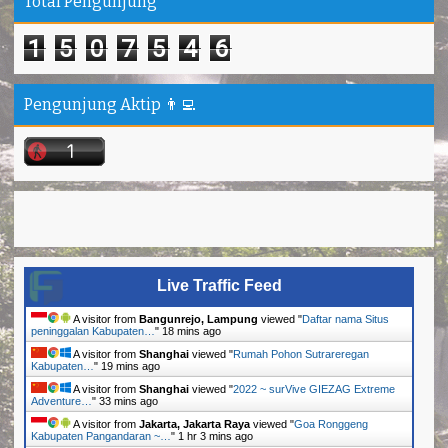
Total Pengunjung
1
5
0
7
5
4
6
Pengunjung Aktip 👨‍💻
Live Traffic Feed
A visitor from
Bangunrejo, Lampung
viewed "
Daftar nama Situs
peninggalan Kabupaten…
"
18 mins ago
A visitor from
Shanghai
viewed "
Rumah Pohon Sutrareregan
Kabupaten…
"
19 mins ago
A visitor from
Shanghai
viewed "
2022 ~ surVive GIEZAG Extreme
Adventure…
"
33 mins ago
A visitor from
Jakarta, Jakarta Raya
viewed "
Goa Ronggeng
Kabupaten Pangandaran ~…
"
1 hr 3 mins ago