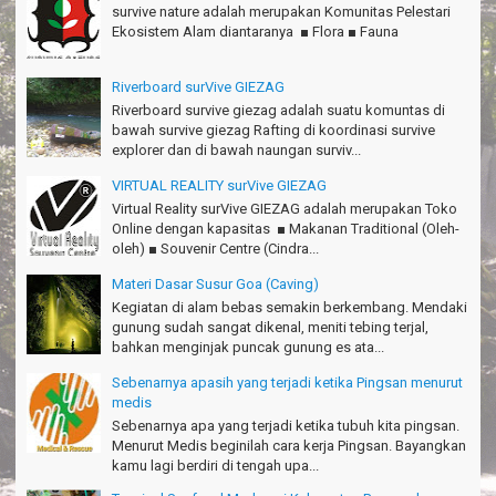
survive nature adalah merupakan Komunitas Pelestari
Ekosistem Alam diantaranya ■ Flora ■ Fauna
Pokonya seru, Amazing gmana?!
Susi - Cimahi
Riverboard surVive GIEZAG
Thanks Gn.Ciremai mantap
Riverboard survive giezag adalah suatu komuntas di
Rian - Surabaya
bawah survive giezag Rafting di koordinasi survive
explorer dan di bawah naungan surviv...
Thanks!Green canyon Amazing
William - Singapore
VIRTUAL REALITY surVive GIEZAG
Virtual Reality surVive GIEZAG adalah merupakan Toko
TRIms Team surVive atas panduan wisata Kabupaten
Online dengan kapasitas ■ Makanan Traditional (Oleh-
Pangandaran
oleh) ■ Souvenir Centre (Cindra...
Jacky - Depok
Materi Dasar Susur Goa (Caving)
Haturnuhun kang Arief, Citumang seru!
Kegiatan di alam bebas semakin berkembang. Mendaki
Risna - Garut
gunung sudah sangat dikenal, meniti tebing terjal,
bahkan menginjak puncak gunung es ata...
TRIms surVive GIEZAG telah menemani kami ke Gn.Semeru.
Salam lestari!
Sebenarnya apasih yang terjadi ketika Pingsan menurut
Tapak Adventure Club - Bandung Barat
medis
Sebenarnya apa yang terjadi ketika tubuh kita pingsan.
Thanks!
Menurut Medis beginilah cara kerja Pingsan. Bayangkan
Michael - Sydney
kamu lagi berdiri di tengah upa...
Thanks Bodyrafting Green canyon, extreme, enjoy dan seru