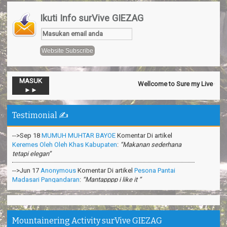
Ikuti Info surVive GIEZAG
MASUK
Wellcome to Sure my Live General
-->Nov 13
Official SurVive GIEZAG
Komentar Di artikel
Taman
►►
Pacuan Kuda Kabupaten Pangandaran
:
“Perjalaman yang luar
biasa”
Testimonial ✍️
-->Sep 18
MUMUH MUHTAR BAYOE
Komentar Di artikel
Keremes Oleh Oleh Khas Kabupaten
:
“Makanan sederhana
tetapi elegan”
-->Jun 17
Anonymous
Komentar Di artikel
Pesona Pantai
Madasari Pangandaran
:
“Mantapppp i like it ”
-->Mar 31
Anonymous
Komentar Di artikel
Cara Membuat
Shampoo Alami Di Hutan
:
“Sangat bermanfaat ilmunya”
-->Feb 26
Anonymous
Komentar Di artikel
Teknik Survival
Gurun Pasir
:
“apa itu survival dipadang pasir?”
Mountainering Activity surVive GIEZAG