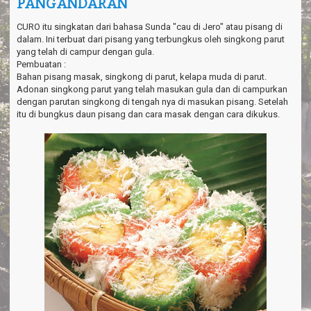
PANGANDARAN
a
v
i
CURO itu singkatan dari bahasa Sunda "cau di Jero" atau pisang di
g
dalam. Ini terbuat dari pisang yang terbungkus oleh singkong parut
a
yang telah di campur dengan gula.
t
Pembuatan :
i
Bahan pisang masak, singkong di parut, kelapa muda di parut.
o
Adonan singkong parut yang telah masukan gula dan di campurkan
n
dengan parutan singkong di tengah nya di masukan pisang. Setelah
itu di bungkus daun pisang dan cara masak dengan cara dikukus.