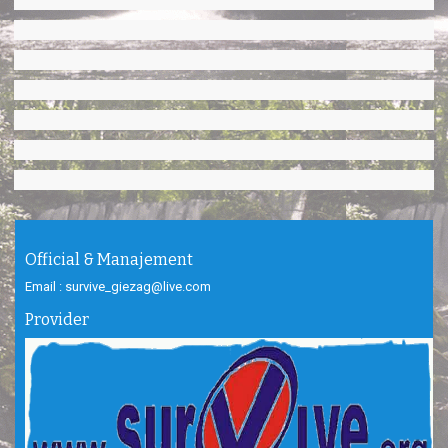
Official & Manajement
Email : survive_giezag@live.com
Provider