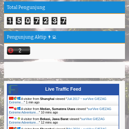
Total Pengunjung
1
5
0
7
2
3
7
Pengunjung Aktip 👨‍💻
Live Traffic Feed
A visitor from
Shanghai
viewed "
Juli 2017 ~ surVive GIEZAG
Extreme…
"
1 min ago
A visitor from
Medan, Sumatera Utara
viewed "
surVive GIEZAG
Extreme Adventure…
"
10 mins ago
A visitor from
Bekasi, Jawa Barat
viewed "
surVive GIEZAG
Extreme Adventure…
"
12 mins ago