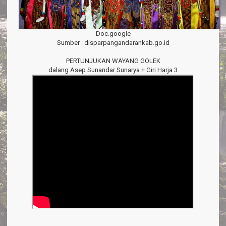
Doc.google
Sumber : disparpangandarankab.go.id
PERTUNJUKAN WAYANG GOLEK
dalang Asep Sunandar Sunarya + Giri Harja 3