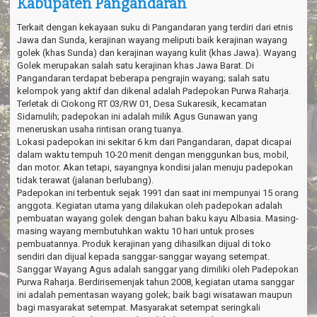
Kabupaten Pangandaran
a
v
i
Terkait dengan kekayaan suku di Pangandaran yang terdiri dari etnis
g
Jawa dan Sunda, kerajinan wayang meliputi baik kerajinan wayang
a
golek (khas Sunda) dan kerajinan wayang kulit (khas Jawa). Wayang
t
Golek merupakan salah satu kerajinan khas Jawa Barat. Di
i
Pangandaran terdapat beberapa pengrajin wayang; salah satu
o
kelompok yang aktif dan dikenal adalah Padepokan Purwa Raharja.
n
Terletak di Ciokong RT 03/RW 01, Desa Sukaresik, kecamatan
Sidamulih; padepokan ini adalah milik Agus Gunawan yang
meneruskan usaha rintisan orang tuanya.
Lokasi padepokan ini sekitar 6 km dari Pangandaran, dapat dicapai
dalam waktu tempuh 10-20 menit dengan menggunkan bus, mobil,
dan motor. Akan tetapi, sayangnya kondisi jalan menuju padepokan
tidak terawat (jalanan berlubang).
Padepokan ini terbentuk sejak 1991 dan saat ini mempunyai 15 orang
anggota. Kegiatan utama yang dilakukan oleh padepokan adalah
pembuatan wayang golek dengan bahan baku kayu Albasia. Masing-
masing wayang membutuhkan waktu 10 hari untuk proses
pembuatannya. Produk kerajinan yang dihasilkan dijual di toko
sendiri dan dijual kepada sanggar-sanggar wayang setempat.
Sanggar Wayang Agus adalah sanggar yang dimiliki oleh Padepokan
Purwa Raharja. Berdirisemenjak tahun 2008, kegiatan utama sanggar
ini adalah pementasan wayang golek; baik bagi wisatawan maupun
bagi masyarakat setempat. Masyarakat setempat seringkali