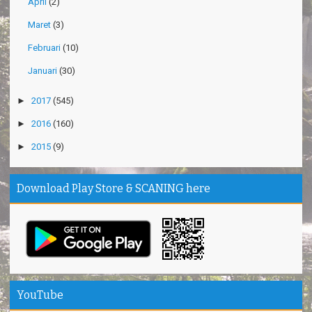
April
(2)
Maret
(3)
Februari
(10)
Januari
(30)
►
2017
(545)
►
2016
(160)
►
2015
(9)
Download Play Store & SCANING here
YouTube