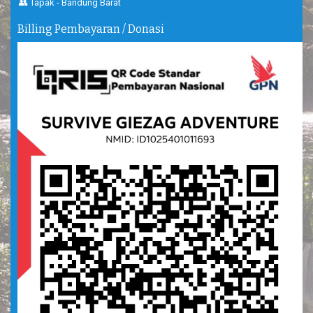
👥 Tapak - Bandung Barat
Billing Pembayaran / Donasi