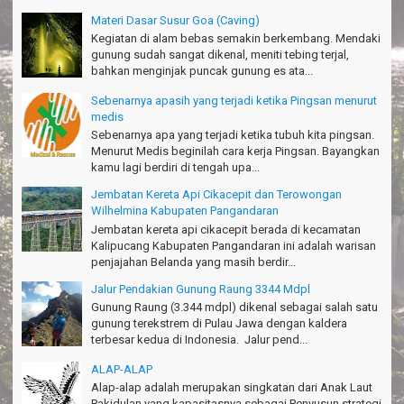
Salam lestari!
Materi Dasar Susur Goa (Caving)
Tapak Adventure Club - Bandung Barat
Kegiatan di alam bebas semakin berkembang. Mendaki
gunung sudah sangat dikenal, meniti tebing terjal,
Thanks!
bahkan menginjak puncak gunung es ata...
Michael - Sydney
Sebenarnya apasih yang terjadi ketika Pingsan menurut
Thanks Bodyrafting Green canyon, extreme, enjoy dan seru
medis
Santoso - Kudus
Sebenarnya apa yang terjadi ketika tubuh kita pingsan.
Menurut Medis beginilah cara kerja Pingsan. Bayangkan
Seru banget Pantai Batukaras!
kamu lagi berdiri di tengah upa...
Sudrajat - Kuningan
Jembatan Kereta Api Cikacepit dan Terowongan
エキサイティングなツアー。ありがとう Arief Pangandaran
Wilhelmina Kabupaten Pangandaran
Nakata-Osaka Japan
Jembatan kereta api cikacepit berada di kecamatan
Kalipucang Kabupaten Pangandaran ini adalah warisan
Amazing palace
penjajahan Belanda yang masih berdir...
Hiromi - Fukusima Japan
Jalur Pendakian Gunung Raung 3344 Mdpl
Gunung Raung (3.344 mdpl) dikenal sebagai salah satu
gunung terekstrem di Pulau Jawa dengan kaldera
terbesar kedua di Indonesia. Jalur pend...
ALAP-ALAP
Alap-alap adalah merupakan singkatan dari Anak Laut
Pakidulan yang kapasitasnya sebagai Penyusun strategi