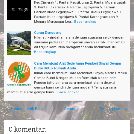
Kec.Cimerak 1. Pantai Keusikluhur 2. Pantai Muara gatah
3. Pantai Cikaracak 4. Pantai Legokjawa 5. Taman
Pacuan kuda Legokjawa 6. Pantai Duduk Legokjawa 7.
Pacuan Kuda Legokjawa 8. Pantai Karangtawulan 9.
Menara Mercusuar Leg…
Baca lengkap
Curug Dengdeng
Nikmati keindahan alam dengan suasana sejuk dengan
suasana pedesaan. hamparan sawah sambil menikmati
air terjun kami bisa mengantar anda menikmati itu. …
Baca lengkap
Cara Membuat Alat Sederhana Pemberi Sinyal Gempa
Bumi Untuk Rumah Anda
Inilah cara membuat Cara Membuat Sinyal/alarm Deteksi
Gempa Bumi Dengan Mudah from blak-blakan.com.
Pengen tahu gimana cara membuat alarm deteksi
gempa bumi sendiri dengan mudah? Ternyata cara
membuat alarm gempa bumi…
Baca lengkap
← Posting Lebih Baru
Beranda
Posting Lama →
0 komentar: