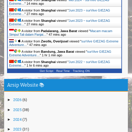
A visitor from
Shanghai
viewed "
Mei 2024 ~ surVive GIEZAG
Extreme…
"
14 mins ago
A visitor from
Shanghai
viewed "
Juni 2023 ~ surVive GIEZAG
Extreme…
"
27 mins ago
A visitor from
Shanghai
viewed "
Juni 2023 ~ surVive GIEZAG
Extreme…
"
27 mins ago
A visitor from
Padalarang, Jawa Barat
viewed "
Macam macam
Simpul Tali dalam Panjat…
"
47 mins ago
A visitor from
Zwolle, Overijssel
viewed "
surVive GIEZAG Extreme
Adventure…
"
47 mins ago
A visitor from
Bandung, Jawa Barat
viewed "
surVive GIEZAG
Extreme Adventure…
"
1 hr 1 min ago
A visitor from
Shanghai
viewed "
Juni 2022 ~ surVive GIEZAG
Extreme…
"
1 hr 6 mins ago
Get Script
Real Time
Tracking ON
Arsip Website 📚
►
2026
(6)
►
2025
(38)
►
2024
(7)
►
2023
(31)