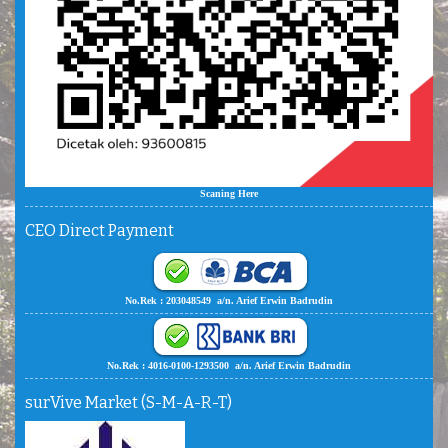
Scaning Here
CEO Direct Payment
No.Rek : 203048549 a/n. Arief Erwin Badrudin
No.Rek : 4016-0100-1293500 a/n. Arief Erwin Badrudin
surVive Market (S-M-A-R-T)