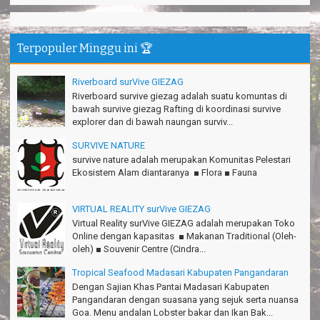
Tiara - Bandung
Gn.Semeru mantap, Thanks gan!
Matius Sinaga - Lampung
Terpopuler Minggu ini 🏆
Gn.Ciremai seru banget
Ridwan - Bekasi
Riverboard surVive GIEZAG
Riverboard survive giezag adalah suatu komuntas di
Pokonya seru, Amazing gmana?!
bawah survive giezag Rafting di koordinasi survive
Susi - Cimahi
explorer dan di bawah naungan surviv...
Thanks Gn.Ciremai mantap
SURVIVE NATURE
Rian - Surabaya
survive nature adalah merupakan Komunitas Pelestari
Ekosistem Alam diantaranya ■ Flora ■ Fauna
Thanks!Green canyon Amazing
William - Singapore
VIRTUAL REALITY surVive GIEZAG
TRIms Team surVive atas panduan wisata Kabupaten
Virtual Reality surVive GIEZAG adalah merupakan Toko
Pangandaran
Online dengan kapasitas ■ Makanan Traditional (Oleh-
Jacky - Depok
oleh) ■ Souvenir Centre (Cindra...
Tropical Seafood Madasari Kabupaten Pangandaran
Haturnuhun kang Arief, Citumang seru!
Risna - Garut
Dengan Sajian Khas Pantai Madasari Kabupaten
Pangandaran dengan suasana yang sejuk serta nuansa
TRIms surVive GIEZAG telah menemani kami ke Gn.Semeru.
Goa. Menu andalan Lobster bakar dan Ikan Bak...