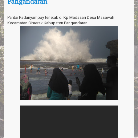
Pangandaran
a
v
i
g
Pantai Padanyampay terletak di Kp.Madasari Desa Masawah
a
Kecamatan Cimerak Kabupaten Pangandaran
t
i
o
n