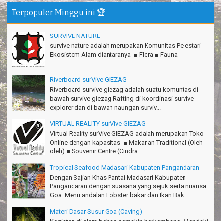
Matius Sinaga - Lampung
Terpopuler Minggu ini 🏆
Gn.Ciremai seru banget
Ridwan - Bekasi
SURVIVE NATURE
survive nature adalah merupakan Komunitas Pelestari
Pokonya seru, Amazing gmana?!
Ekosistem Alam diantaranya ■ Flora ■ Fauna
Susi - Cimahi
Thanks Gn.Ciremai mantap
Riverboard surVive GIEZAG
Rian - Surabaya
Riverboard survive giezag adalah suatu komuntas di
bawah survive giezag Rafting di koordinasi survive
Thanks!Green canyon Amazing
explorer dan di bawah naungan surviv...
William - Singapore
VIRTUAL REALITY surVive GIEZAG
TRIms Team surVive atas panduan wisata Kabupaten
Virtual Reality surVive GIEZAG adalah merupakan Toko
Pangandaran
Online dengan kapasitas ■ Makanan Traditional (Oleh-
Jacky - Depok
oleh) ■ Souvenir Centre (Cindra...
Haturnuhun kang Arief, Citumang seru!
Tropical Seafood Madasari Kabupaten Pangandaran
Risna - Garut
Dengan Sajian Khas Pantai Madasari Kabupaten
Pangandaran dengan suasana yang sejuk serta nuansa
TRIms surVive GIEZAG telah menemani kami ke Gn.Semeru.
Goa. Menu andalan Lobster bakar dan Ikan Bak...
Salam lestari!
Tapak Adventure Club - Bandung Barat
Materi Dasar Susur Goa (Caving)