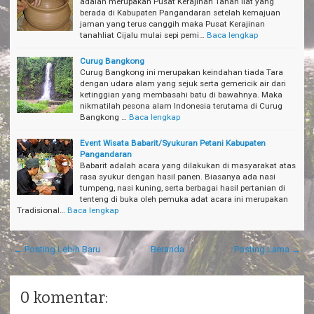
adalah merupakan Pusat Kerajinan Tanah liat yang
berada di Kabupaten Pangandaran setelah kemajuan
jaman yang terus canggih maka Pusat Kerajinan
tanahliat Cijalu mulai sepi pemi…
Baca lengkap
Curug Bangkong
Curug Bangkong ini merupakan keindahan tiada Tara
dengan udara alam yang sejuk serta gemericik air dari
ketinggian yang membasahi batu di bawahnya. Maka
nikmatilah pesona alam Indonesia terutama di Curug
Bangkong …
Baca lengkap
Event Wisata Babarit/Syukuran Petani Kabupaten
Pangandaran
Babarit adalah acara yang dilakukan di masyarakat atas
rasa syukur dengan hasil panen. Biasanya ada nasi
tumpeng, nasi kuning, serta berbagai hasil pertanian di
tenteng di buka oleh pemuka adat acara ini merupakan
Tradisional…
Baca lengkap
← Posting Lebih Baru
Beranda
Posting Lama →
0 komentar: