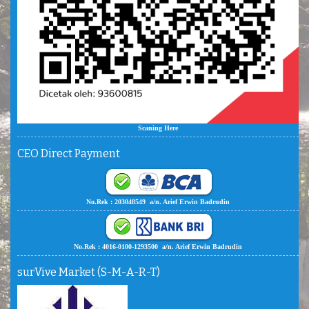
Scaning Here
CEO Direct Payment
No.Rek : 203048549 a/n. Arief Erwin Badrudin
No.Rek : 4016-0100-1293500 a/n. Arief Erwin Badrudin
surVive Market (S-M-A-R-T)