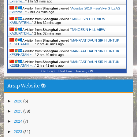
Extreme…
"
1 hr 53 mins ago
A visitor from
Shanghai
viewed "
Agustus 2018 ~ surVive GIEZAG
Extreme…
"
2 hrs 23 mins ago
A visitor from
Shanghai
viewed "
TANGESIN HILL VIEW
KABUPATEN…
"
2 hrs 32 mins ago
A visitor from
Shanghai
viewed "
TANGESIN HILL VIEW
KABUPATEN…
"
2 hrs 32 mins ago
A visitor from
Shanghai
viewed "
MANFAAT DAUN SIRIH UNTUK
KESEHATAN ~…
"
2 hrs 41 mins ago
A visitor from
Shanghai
viewed "
MANFAAT DAUN SIRIH UNTUK
KESEHATAN ~…
"
2 hrs 41 mins ago
A visitor from
Shanghai
viewed "
MANFAAT DAUN SIRIH UNTUK
KESEHATAN ~…
"
2 hrs 41 mins ago
Get Script
Real Time
Tracking ON
Arsip Website 📚
►
2026
(6)
►
2025
(38)
►
2024
(7)
►
2023
(31)