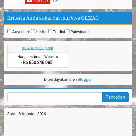
Kriteria Anda sukai dari surVive GIEZAG
Adventure
Herbal
Tradisi
Pariwisata
survive-giezag.org
Harga estimasi Website
Rp 650.246.085
•
•
Diberdayakan oleh
Blogger
.
Sabtu 8 Agustus 2026