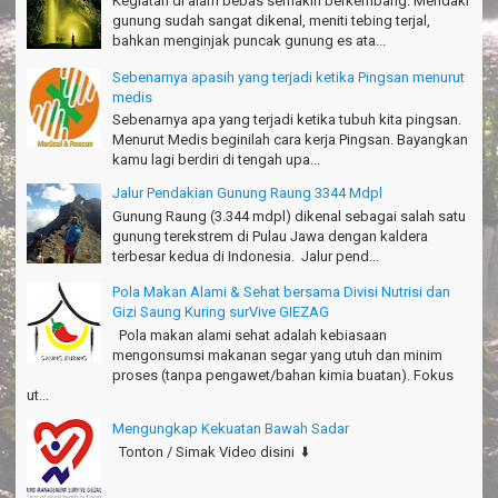
Kegiatan di alam bebas semakin berkembang. Mendaki
Thanks!
gunung sudah sangat dikenal, meniti tebing terjal,
Michael - Sydney
bahkan menginjak puncak gunung es ata...
Thanks Bodyrafting Green canyon, extreme, enjoy dan seru
Sebenarnya apasih yang terjadi ketika Pingsan menurut
Santoso - Kudus
medis
Sebenarnya apa yang terjadi ketika tubuh kita pingsan.
Seru banget Pantai Batukaras!
Menurut Medis beginilah cara kerja Pingsan. Bayangkan
Sudrajat - Kuningan
kamu lagi berdiri di tengah upa...
エキサイティングなツアー。ありがとう Arief Pangandaran
Jalur Pendakian Gunung Raung 3344 Mdpl
Nakata-Osaka Japan
Gunung Raung (3.344 mdpl) dikenal sebagai salah satu
gunung terekstrem di Pulau Jawa dengan kaldera
Amazing palace
terbesar kedua di Indonesia. Jalur pend...
Hiromi - Fukusima Japan
Pola Makan Alami & Sehat bersama Divisi Nutrisi dan
Gizi Saung Kuring surVive GIEZAG
Pola makan alami sehat adalah kebiasaan
mengonsumsi makanan segar yang utuh dan minim
proses (tanpa pengawet/bahan kimia buatan). Fokus
ut...
Mengungkap Kekuatan Bawah Sadar
Tonton / Simak Video disini ⬇️