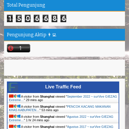
Total Pengunjung
1
5
0
6
6
8
6
Pengunjung Aktip 👨‍💻
Live Traffic Feed
A visitor from
Shanghai
viewed "
September 2022 ~ surVive GIEZAG
Extreme…
"
29 mins ago
A visitor from
Shanghai
viewed "
PENCOK KACANG MAKANAN
KHAS KABUPATEN…
"
54 mins ago
A visitor from
Shanghai
viewed "
Agustus 2022 ~ surVive GIEZAG
Extreme…
"
1 hr 24 mins ago
A visitor from
Shanghai
viewed "
Agustus 2017 ~ surVive GIEZAG