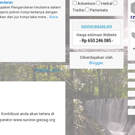
gandaran
Adventure
Herbal
Kabupaten Pangandaran terutama dalam
Tradisi
Pariwisata
ejenis pohon honje bedanya dengan
kan dari jus honje laka mera…
Baca
survive-giezag.org
Harga estimasi Website
Rp 650.246.085
•
•
Diberdayakan oleh
Blogger
.
Posting Lama →
Kontribusi anda akan tertera di
perator www.survive-giezag.org