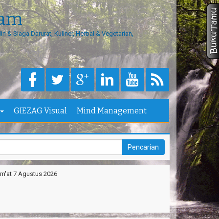
eam
in & Siaga Darurat, Kuliner, Herbal & Vegetarian,
GIEZAG Visual
Mind Management
m'at 7 Agustus 2026