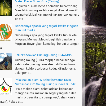
Materi Dasar Susur Goa (Caving)
Kegiatan di alam bebas semakin berkembang.
anks!
Mendaki gunung sudah sangat dikenal, meniti
chael - Sydney
tebing terjal, bahkan menginjak puncak gunung
es ata...
anks Bodyrafting Green canyon, extreme, enjoy dan
ru
Sebenarnya apasih yang terjadi ketika Pingsan
ntoso - Kudus
menurut medis
Sebenarnya apa yang terjadi ketika tubuh kita
ru banget Pantai Batukaras!
pingsan. Menurut Medis beginilah cara kerja
drajat - Kuningan
Pingsan. Bayangkan kamu lagi berdiri di tengah
a...
キサイティングなツアー。ありがとう Arief
ngandaran
Jalur Pendakian Gunung Raung 3344 Mdpl
kata-Osaka Japan
Gunung Raung (3.344 mdpl) dikenal sebagai
salah satu gunung terekstrem di Pulau Jawa
azing palace
dengan kaldera terbesar kedua di Indonesia.
romi - Fukusima Japan
Jalur pend...
Pola Makan Alami & Sehat bersama Divisi
Nutrisi dan Gizi Saung Kuring surVive GIEZAG
Pola makan alami sehat adalah kebiasaan
mengonsumsi makanan segar yang utuh dan
minim proses (tanpa pengawet/bahan kimia
atan). Fokus ut...