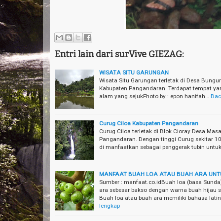
Entri lain dari surVive GIEZAG:
WISATA SITU GARUNGAN
Wisata Situ Garungan terletak di Desa Bung
Kabupaten Pangandaran. Terdapat tempat ya
alam yang sejukFhoto by : epon hanifah…
Bac
Curug Ciloa Kabupaten Pangandaran
Curug Ciloa terletak di Blok Cioray Desa M
Pangandaran. Dengan tinggi Curug sekitar 10
di manfaatkan sebagai penggerak tubin untuk 
MANFAAT BUAH LOA ATAU BUAH ARA UNT
Sumber : manfaat.co.idBuah loa (basa Sunda)
ara sebesar bakso dengan warna buah hijau 
Buah loa atau buah ara memiliki bahasa lat
lengkap