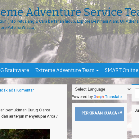
reme Adventure Service T
tion (Info Petualang & Cara bertahan hidup, Explore Destinasi Alam, Uji Adrenal
lore Potensi Wisata)
G Brainware
Extreme Adventure Team
SMART Online
idak ada Komentar
Powered by
Translate
 dari pemukiman Curug Ciarca
Ju
PERKIRAAN CUACA ⛅
dari air terjun menyerupai Arca /