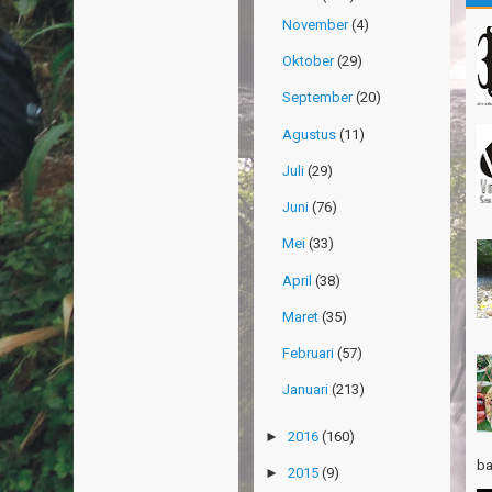
Gn
November
(4)
Ma
Oktober
(29)
Gn
Ri
September
(20)
Po
Agustus
(11)
Su
Juli
(29)
Th
Ri
Juni
(76)
Mei
(33)
Th
Wi
April
(38)
TR
Maret
(35)
Pa
Ja
Februari
(57)
Ha
Januari
(213)
Ri
►
2016
(160)
TR
Gn
ba
►
2015
(9)
Ta