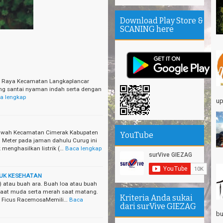
Th
Download Play Store &
Mi
SCANING here
Th
se
Sa
Se
ur Raya Kecamatan Langkaplancar
Su
ng santai nyaman indah serta dengan
a lengkap
up
エ
Pa
Na
asawah Kecamatan Cimerak Kabupaten
YouTube
Am
 Meter pada jaman dahulu Curug ini
Hi
menghasilkan listrik (…
Baca lengkap
UK KESEHATAN
 atau buah ara. Buah loa atau buah
saat muda serta merah saat matang.
Kriteria Anda sukai
in Ficus RacemosaMemili…
Baca
dari surVive GIEZAG
bu