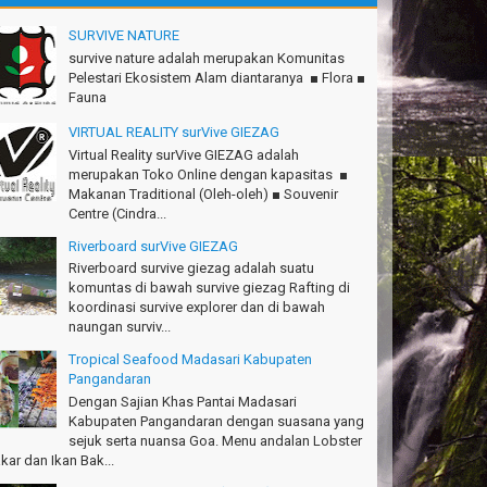
.Semeru mantap, Thanks gan!
tius Sinaga - Lampung
SURVIVE NATURE
survive nature adalah merupakan Komunitas
.Ciremai seru banget
Pelestari Ekosistem Alam diantaranya ■ Flora ■
dwan - Bekasi
Fauna
konya seru, Amazing gmana?!
VIRTUAL REALITY surVive GIEZAG
si - Cimahi
Virtual Reality surVive GIEZAG adalah
merupakan Toko Online dengan kapasitas ■
anks Gn.Ciremai mantap
Makanan Traditional (Oleh-oleh) ■ Souvenir
an - Surabaya
Centre (Cindra...
anks!Green canyon Amazing
Riverboard surVive GIEZAG
lliam - Singapore
Riverboard survive giezag adalah suatu
komuntas di bawah survive giezag Rafting di
Ims Team surVive atas panduan wisata Kabupaten
koordinasi survive explorer dan di bawah
ngandaran
naungan surviv...
cky - Depok
Tropical Seafood Madasari Kabupaten
Pangandaran
turnuhun kang Arief, Citumang seru!
sna - Garut
Dengan Sajian Khas Pantai Madasari
Kabupaten Pangandaran dengan suasana yang
Ims surVive GIEZAG telah menemani kami ke
sejuk serta nuansa Goa. Menu andalan Lobster
.Semeru. Salam lestari!
kar dan Ikan Bak...
pak Adventure Club - Bandung Barat