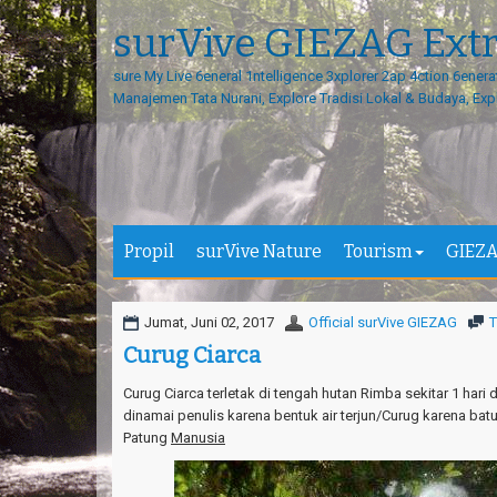
surVive GIEZAG Ext
sure My Live 6eneral 1ntelligence 3xplorer 2ap 4ction 6enera
Manajemen Tata Nurani, Explore Tradisi Lokal & Budaya, Exp
Propil
surVive Nature
Tourism
GIEZA
Jumat, Juni 02, 2017
Official surVive GIEZAG
T
Curug Ciarca
Curug Ciarca terletak di tengah hutan Rimba sekitar 1 hari
dinamai penulis karena bentuk air terjun/Curug karena batu 
Patung
Manusia