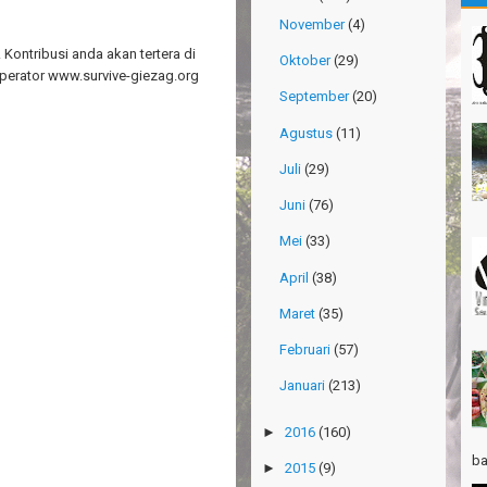
Gn
November
(4)
Ma
Kontribusi anda akan tertera di
Oktober
(29)
Gn
perator www.survive-giezag.org
Ri
September
(20)
Po
Agustus
(11)
Su
Juli
(29)
Th
Juni
(76)
Ri
Mei
(33)
Th
Wi
April
(38)
TR
Maret
(35)
Pa
Ja
Februari
(57)
Januari
(213)
Ha
Ri
►
2016
(160)
TR
ba
Gn
►
2015
(9)
Ta