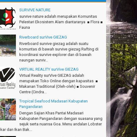
.Semeru mantap, Thanks gan!
tius Sinaga - Lampung
SURVIVE NATURE
survive nature adalah merupakan Komunitas
.Ciremai seru banget
Pelestari Ekosistem Alam diantaranya ■ Flora ■
dwan - Bekasi
Fauna
konya seru, Amazing gmana?!
Riverboard surVive GIEZAG
si - Cimahi
Riverboard survive giezag adalah suatu
komuntas di bawah survive giezag Rafting di
anks Gn.Ciremai mantap
koordinasi survive explorer dan di bawah
an - Surabaya
naungan surviv...
VIRTUAL REALITY surVive GIEZAG
anks!Green canyon Amazing
Virtual Reality surVive GIEZAG adalah
lliam - Singapore
merupakan Toko Online dengan kapasitas ■
Makanan Traditional (Oleh-oleh) ■ Souvenir
Ims Team surVive atas panduan wisata Kabupaten
Centre (Cindra...
ngandaran
cky - Depok
Tropical Seafood Madasari Kabupaten
Pangandaran
turnuhun kang Arief, Citumang seru!
Dengan Sajian Khas Pantai Madasari
sna - Garut
Kabupaten Pangandaran dengan suasana yang
sejuk serta nuansa Goa. Menu andalan Lobster
Ims surVive GIEZAG telah menemani kami ke
kar dan Ikan Bak...
.Semeru. Salam lestari!
pak Adventure Club - Bandung Barat