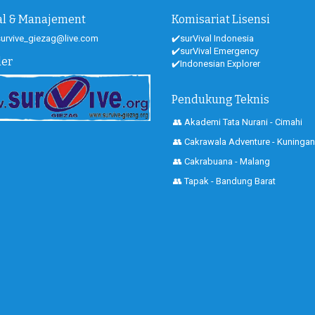
ial & Manajement
Komisariat Lisensi
 survive_giezag@live.com
✔️surVival Indonesia
✔️surVival Emergency
der
✔️Indonesian Explorer
Pendukung Teknis
👥 Akademi Tata Nurani - Cimahi
👥 Cakrawala Adventure - Kuningan
👥 Cakrabuana - Malang
👥 Tapak - Bandung Barat