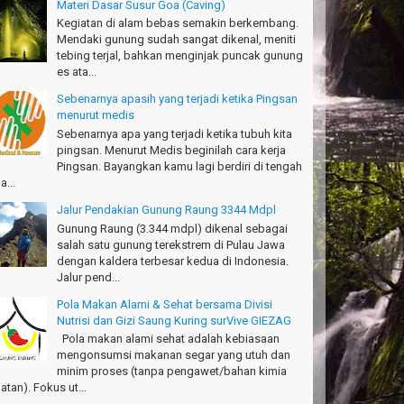
Materi Dasar Susur Goa (Caving)
Kegiatan di alam bebas semakin berkembang.
anks!
Mendaki gunung sudah sangat dikenal, meniti
chael - Sydney
tebing terjal, bahkan menginjak puncak gunung
es ata...
anks Bodyrafting Green canyon, extreme, enjoy dan
ru
Sebenarnya apasih yang terjadi ketika Pingsan
ntoso - Kudus
menurut medis
Sebenarnya apa yang terjadi ketika tubuh kita
ru banget Pantai Batukaras!
pingsan. Menurut Medis beginilah cara kerja
drajat - Kuningan
Pingsan. Bayangkan kamu lagi berdiri di tengah
a...
キサイティングなツアー。ありがとう Arief
ngandaran
Jalur Pendakian Gunung Raung 3344 Mdpl
kata-Osaka Japan
Gunung Raung (3.344 mdpl) dikenal sebagai
salah satu gunung terekstrem di Pulau Jawa
azing palace
dengan kaldera terbesar kedua di Indonesia.
romi - Fukusima Japan
Jalur pend...
Pola Makan Alami & Sehat bersama Divisi
Nutrisi dan Gizi Saung Kuring surVive GIEZAG
Pola makan alami sehat adalah kebiasaan
mengonsumsi makanan segar yang utuh dan
minim proses (tanpa pengawet/bahan kimia
atan). Fokus ut...