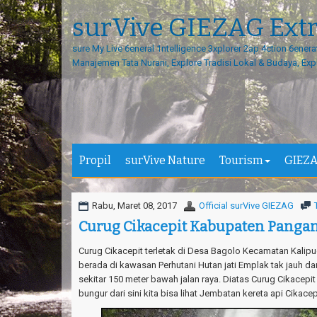
surVive GIEZAG Ext
sure My Live 6eneral 1ntelligence 3xplorer 2ap 4ction 6enera
Manajemen Tata Nurani, Explore Tradisi Lokal & Budaya, Exp
Propil
surVive Nature
Tourism
GIEZA
Rabu, Maret 08, 2017
Official surVive GIEZAG
Curug Cikacepit Kabupaten Panga
Curug Cikacepit terletak di Desa Bagolo Kecamatan Kalip
berada di kawasan Perhutani Hutan jati Emplak tak jauh dar
sekitar 150 meter bawah jalan raya. Diatas Curug Cikacepi
bungur dari sini kita bisa lihat Jembatan kereta api Cika