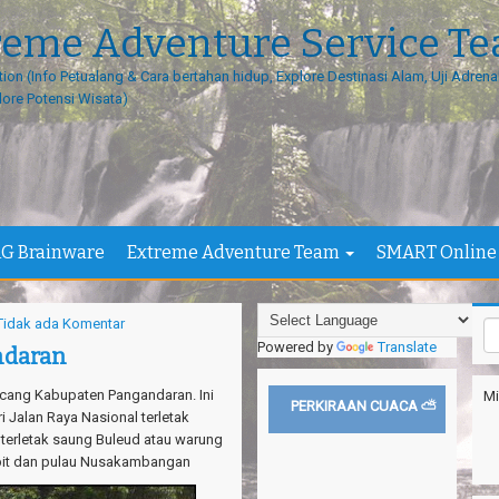
reme Adventure Service T
tion (Info Petualang & Cara bertahan hidup, Explore Destinasi Alam, Uji Adrenal
lore Potensi Wisata)
G Brainware
Extreme Adventure Team
SMART Online
Tidak ada Komentar
Powered by
Translate
ndaran
ucang Kabupaten Pangandaran. Ini
Mi
PERKIRAAN CUACA ⛅
i Jalan Raya Nasional terletak
t terletak saung Buleud atau warung
cepit dan pulau Nusakambangan