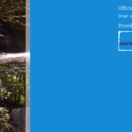
Offic
Email :
Provi