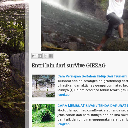
Entri lain dari surVive GIEZAG:
Cara Persiapan Bertahan Hidup Dari Tsunami
Tsunami adalah serangkaian gelombang dest
dihasilkan dari aktivitas gempa bumi atau b
lainnya.[1] Dalam beberapa tahun terakhir, 
lengkap
CARA MEMBUAT BIVAK / TENDA DARURAT 
Fhoto : lampuhijau.comBivak atau tenda sede
jenis bahan dan cara, intinya adalah kita m
dari terik dan dingin menggunakan alat dan
lengkap