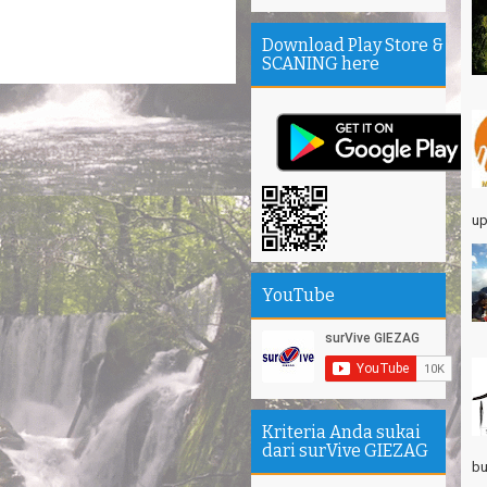
Th
Download Play Store &
Mi
SCANING here
Th
se
Sa
Se
Su
up
エ
Pa
Na
YouTube
Am
Hi
Kriteria Anda sukai
dari surVive GIEZAG
bu