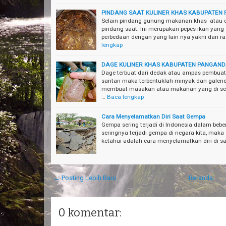
PINDANG SAAT KULINER KHAS KABUPATE
Selain pindang gunung makanan khas atau 
pindang saat. Ini merupakan pepes ikan yang
perbedaan dengan yang lain nya yakni dari r
lengkap
DAGE KULINER KHAS KABUPATEN PANGAN
Dage terbuat dari dedak atau ampas pembuat
santan maka terbentuklah minyak dan galen
membuat masakan atau makanan yang di se
…
Baca lengkap
Cara Menyelamatkan Diri Saat Gempa
Gempa sering terjadi di Indonesia dalam bebe
seringnya terjadi gempa di negara kita, maka 
ketahui adalah cara menyelamatkan diri di 
← Posting Lebih Baru
Beranda
0 komentar: