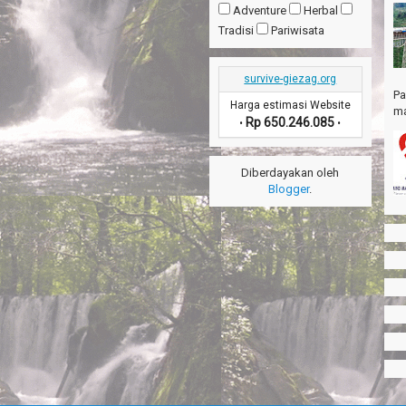
Adventure
Herbal
Tradisi
Pariwisata
survive-giezag.org
Pa
Harga estimasi Website
ma
Rp 650.246.085
•
•
Diberdayakan oleh
Blogger
.