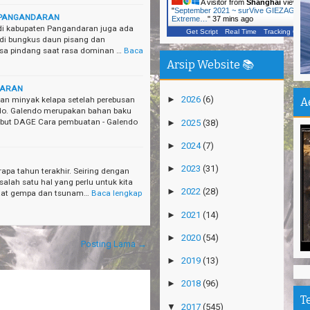
A visitor from
Shanghai
viewed
Ca
"
September 2021 ~ surVive GIEZAG
N PANGANDARAN
Extreme…
"
37 mins ago
Vi
di kabupaten Pangandaran juga ada
Get Script
Real Time
Tracking ON
 di bungkus daun pisang dan
Ka
asa pindang saat rasa dominan …
Baca
Un
Arsip Website 📚
In
DARAN
Jo
►
2026
(6)
an minyak kelapa setelah perebusan
A
Pu
do. Galendo merupakan bahan baku
but DAGE Cara pembuatan - Galendo
►
2025
(38)
Pe
De
►
2024
(7)
►
2023
(31)
Pa
rapa tahun terakhir. Seiring dengan
Sh
salah satu hal yang perlu untuk kita
►
2022
(28)
saat gempa dan tsunam…
Baca lengkap
Ha
►
2021
(14)
Na
►
2020
(54)
Posting Lama →
Pu
An
►
2019
(13)
Mi
►
2018
(96)
Ti
T
▼
2017
(545)