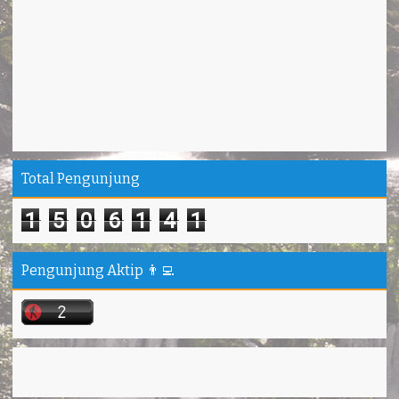
Total Pengunjung
1
5
0
6
1
4
1
Pengunjung Aktip 👨‍💻