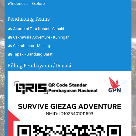
✔️Indonesian Explorer
Pendukung Teknis
👥 Akademi Tata Nurani - Cimahi
👥 Cakrawala Adventure - Kuningan
👥 Cakrabuana - Malang
👥 Tapak - Bandung Barat
Billing Pembayaran / Donasi