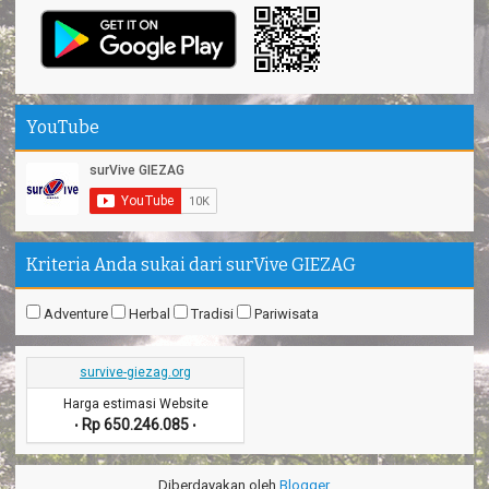
YouTube
Kriteria Anda sukai dari surVive GIEZAG
Adventure
Herbal
Tradisi
Pariwisata
survive-giezag.org
Harga estimasi Website
Rp 650.246.085
•
•
Diberdayakan oleh
Blogger
.