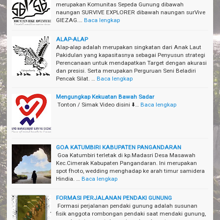
merupakan Komunitas Sepeda Gunung dibawah
naungan SURVIVE EXPLORER dibawah naungan surVive
GIEZAG.…
Baca lengkap
ALAP-ALAP
Alap-alap adalah merupakan singkatan dari Anak Laut
Pakidulan yang kapasitasnya sebagai Penyusun strategi
Perencanaan untuk mendapatkan Target dengan akurasi
dan presisi. Serta merupakan Perguruan Seni Beladiri
Pencak Silat. …
Baca lengkap
Mengungkap Kekuatan Bawah Sadar
Tonton / Simak Video disini ⬇️…
Baca lengkap
GOA KATUMBIRI KABUPATEN PANGANDARAN
Goa Katumbiri terletak di kp.Madasri Desa Masawah
Kec.Cimerak Kabupaten Pangandaran. Ini merupakan
spot fhoto, wedding menghadap ke arah timur samidera
Hindia. …
Baca lengkap
FORMASI PERJALANAN PENDAKI GUNUNG
Formasi perjalanan pendaki gunung adalah susunan
fisik anggota rombongan pendaki saat mendaki gunung,