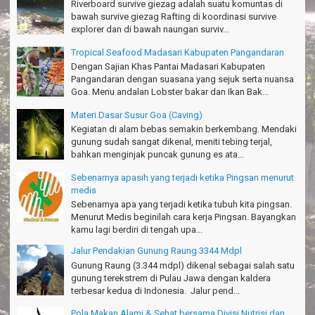
Riverboard survive giezag adalah suatu komuntas di
bawah survive giezag Rafting di koordinasi survive
TRIms Team surVive atas panduan wisata Kabupaten
explorer dan di bawah naungan surviv...
Pangandaran
Jacky - Depok
Tropical Seafood Madasari Kabupaten Pangandaran
Dengan Sajian Khas Pantai Madasari Kabupaten
Haturnuhun kang Arief, Citumang seru!
Pangandaran dengan suasana yang sejuk serta nuansa
Risna - Garut
Goa. Menu andalan Lobster bakar dan Ikan Bak...
TRIms surVive GIEZAG telah menemani kami ke Gn.Semeru.
Materi Dasar Susur Goa (Caving)
Salam lestari!
Kegiatan di alam bebas semakin berkembang. Mendaki
Tapak Adventure Club - Bandung Barat
gunung sudah sangat dikenal, meniti tebing terjal,
bahkan menginjak puncak gunung es ata...
Thanks!
Michael - Sydney
Sebenarnya apasih yang terjadi ketika Pingsan menurut
medis
Thanks Bodyrafting Green canyon, extreme, enjoy dan seru
Sebenarnya apa yang terjadi ketika tubuh kita pingsan.
Santoso - Kudus
Menurut Medis beginilah cara kerja Pingsan. Bayangkan
kamu lagi berdiri di tengah upa...
Seru banget Pantai Batukaras!
Sudrajat - Kuningan
Jalur Pendakian Gunung Raung 3344 Mdpl
Gunung Raung (3.344 mdpl) dikenal sebagai salah satu
エキサイティングなツアー。ありがとう Arief Pangandaran
gunung terekstrem di Pulau Jawa dengan kaldera
Nakata-Osaka Japan
terbesar kedua di Indonesia. Jalur pend...
Amazing palace
Pola Makan Alami & Sehat bersama Divisi Nutrisi dan