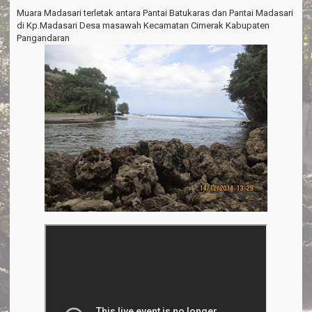
a
Muara Madasari terletak antara Pantai Batukaras dan Pantai Madasari
v
di Kp.Madasari Desa masawah Kecamatan Cimerak Kabupaten
i
Pangandaran
g
a
t
i
o
n