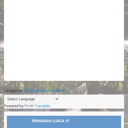
Langganan:
Posting Komentar (Atom)
Powered by
Translate
PERKIRAAN CUACA ⛅