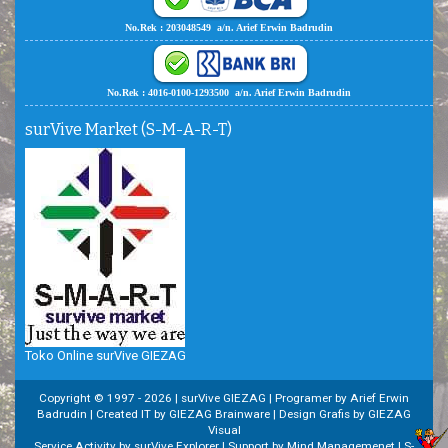
No.Rek : 203048549 a/n. Arief Erwin Badrudin
No.Rek : 4016-0100-1293500 a/n. Arief Erwin Badrudin
surVive Market (S-M-A-R-T)
Toko Online surVive GIEZAG
Copyright © 1997 -
2026 | surVive GIEZAG | Programer by Arief Erwin
Badrudin | Created IT by GIEZAG Brainware | Design Grafis by GIEZAG
Visual
Service Activity by surVive Explorer | Support by Mind Managemenet | S-