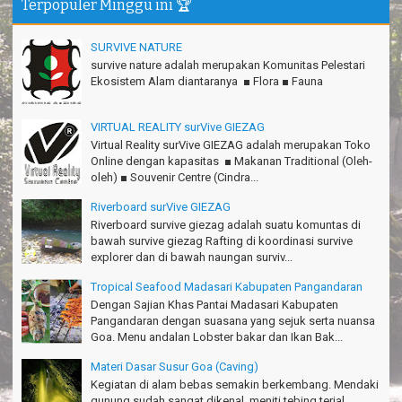
Terpopuler Minggu ini 🏆
Matius Sinaga - Lampung
Gn.Ciremai seru banget
SURVIVE NATURE
Ridwan - Bekasi
survive nature adalah merupakan Komunitas Pelestari
Ekosistem Alam diantaranya ■ Flora ■ Fauna
Pokonya seru, Amazing gmana?!
Susi - Cimahi
VIRTUAL REALITY surVive GIEZAG
Thanks Gn.Ciremai mantap
Virtual Reality surVive GIEZAG adalah merupakan Toko
Rian - Surabaya
Online dengan kapasitas ■ Makanan Traditional (Oleh-
oleh) ■ Souvenir Centre (Cindra...
Thanks!Green canyon Amazing
Riverboard surVive GIEZAG
William - Singapore
Riverboard survive giezag adalah suatu komuntas di
TRIms Team surVive atas panduan wisata Kabupaten
bawah survive giezag Rafting di koordinasi survive
Pangandaran
explorer dan di bawah naungan surviv...
Jacky - Depok
Tropical Seafood Madasari Kabupaten Pangandaran
Haturnuhun kang Arief, Citumang seru!
Dengan Sajian Khas Pantai Madasari Kabupaten
Risna - Garut
Pangandaran dengan suasana yang sejuk serta nuansa
Goa. Menu andalan Lobster bakar dan Ikan Bak...
TRIms surVive GIEZAG telah menemani kami ke Gn.Semeru.
Materi Dasar Susur Goa (Caving)
Salam lestari!
Kegiatan di alam bebas semakin berkembang. Mendaki
Tapak Adventure Club - Bandung Barat
gunung sudah sangat dikenal, meniti tebing terjal,