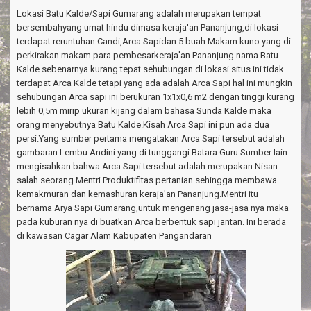
a
Lokasi Batu Kalde/Sapi Gumarang adalah merupakan tempat
v
i
bersembahyang umat hindu dimasa keraja'an Pananjung,di lokasi
g
terdapat reruntuhan Candi,Arca Sapidan 5 buah Makam kuno yang di
a
perkirakan makam para pembesarkeraja'an Pananjung.nama Batu
t
Kalde sebenarnya kurang tepat sehubungan di lokasi situs ini tidak
i
terdapat Arca Kalde tetapi yang ada adalah Arca Sapi hal ini mungkin
o
sehubungan Arca sapi ini berukuran 1x1x0,6 m2 dengan tinggi kurang
n
lebih 0,5m mirip ukuran kijang dalam bahasa Sunda Kalde maka
orang menyebutnya Batu Kalde.Kisah Arca Sapi ini pun ada dua
persi.Yang sumber pertama mengatakan Arca Sapi tersebut adalah
gambaran Lembu Andini yang di tunggangi Batara Guru.Sumber lain
mengisahkan bahwa Arca Sapi tersebut adalah merupakan Nisan
salah seorang Mentri Produktifitas pertanian sehingga membawa
kemakmuran dan kemashuran keraja'an Pananjung.Mentri itu
bernama Arya Sapi Gumarang,untuk mengenang jasa-jasa nya maka
pada kuburan nya di buatkan Arca berbentuk sapi jantan. Ini berada
di kawasan Cagar Alam Kabupaten Pangandaran