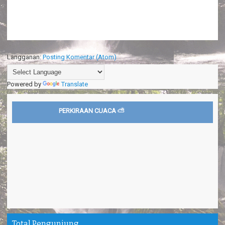
Langganan:
Posting Komentar (Atom)
Powered by
Translate
PERKIRAAN CUACA ⛅
Total Pengunjung