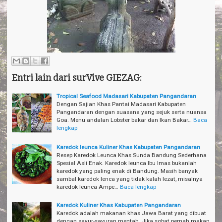
Entri lain dari surVive GIEZAG:
Tropical Seafood Madasari Kabupaten Pangandaran
Dengan Sajian Khas Pantai Madasari Kabupaten
Pangandaran dengan suasana yang sejuk serta nuansa
Goa. Menu andalan Lobster bakar dan Ikan Bakar…
Baca
lengkap
Karedok leunca Kuliner Khas Kabupaten Pangandaran
Resep Karedok Leunca Khas Sunda Bandung Sederhana
Spesial Asli Enak. Karedok leunca Ibu Imas bukanlah
karedok yang paling enak di Bandung. Masih banyak
sambal karedok lenca yang tidak kalah lezat, misalnya
karedok leunca Ampe…
Baca lengkap
Karedok Kuliner Khas Kabupaten Pangandaran
Karedok adalah makanan khas Jawa Barat yang dibuat
dengan sayur-sayuran mentah. Jika sobat pernah makan