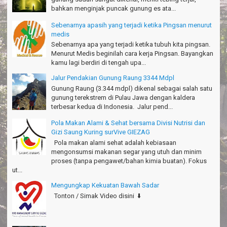
bahkan menginjak puncak gunung es ata...
Thanks!
Michael - Sydney
Sebenarnya apasih yang terjadi ketika Pingsan menurut
medis
Thanks Bodyrafting Green canyon, extreme, enjoy dan seru
Sebenarnya apa yang terjadi ketika tubuh kita pingsan.
Santoso - Kudus
Menurut Medis beginilah cara kerja Pingsan. Bayangkan
kamu lagi berdiri di tengah upa...
Seru banget Pantai Batukaras!
Sudrajat - Kuningan
Jalur Pendakian Gunung Raung 3344 Mdpl
Gunung Raung (3.344 mdpl) dikenal sebagai salah satu
エキサイティングなツアー。ありがとう Arief Pangandaran
gunung terekstrem di Pulau Jawa dengan kaldera
Nakata-Osaka Japan
terbesar kedua di Indonesia. Jalur pend...
Amazing palace
Pola Makan Alami & Sehat bersama Divisi Nutrisi dan
Hiromi - Fukusima Japan
Gizi Saung Kuring surVive GIEZAG
Pola makan alami sehat adalah kebiasaan
mengonsumsi makanan segar yang utuh dan minim
proses (tanpa pengawet/bahan kimia buatan). Fokus
ut...
Mengungkap Kekuatan Bawah Sadar
Tonton / Simak Video disini ⬇️