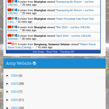
A visitor from
Shanghai
viewed "
Kampoeng Air Resort ~ surVive
GIEZAG…
"
25 mins ago
A visitor from
Shanghai
viewed "
Kampoeng Air Resort ~ surVive
GIEZAG…
"
25 mins ago
A visitor from
Shanghai
viewed "
Inilah Penyebab Kaki Kram Dan
Cara…
"
31 mins ago
A visitor from
Shanghai
viewed "
Mei 2020 ~ surVive GIEZAG
Extreme…
"
36 mins ago
A visitor from
Shanghai
viewed "
April 2020 ~ surVive GIEZAG
Extreme…
"
36 mins ago
A visitor from
Sengkang, Sulawesi Selatan
viewed "
Materi Dasar
Susur Goa (Caving) ~…
"
41 mins ago
Get Script
Real Time
Tracking ON
Arsip Website 📚
►
2026
(6)
►
2025
(38)
►
2024
(7)
►
2023
(31)
►
2022
(28)