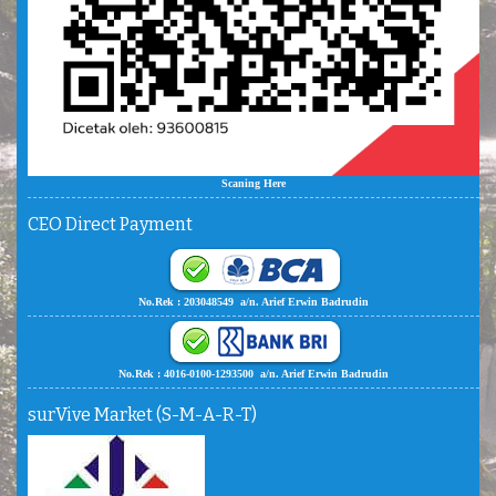
Scaning Here
CEO Direct Payment
No.Rek : 203048549 a/n. Arief Erwin Badrudin
No.Rek : 4016-0100-1293500 a/n. Arief Erwin Badrudin
surVive Market (S-M-A-R-T)