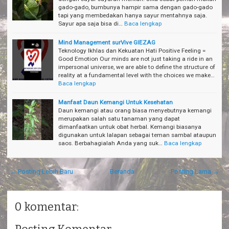
gado-gado, bumbunya hampir sama dengan gado-gado
tapi yang membedakan hanya sayur mentahnya saja.
Sayur apa saja bisa di…
Baca lengkap
Mind Management surVive GIEZAG
Teknology Ikhlas dan Kekuatan Hati Positive Feeling =
Good Emotion Our minds are not just taking a ride in an
impersonal universe, we are able to define the structure of
reality at a fundamental level with the choices we make…
Baca lengkap
Manfaat Daun Kemangi Untuk Kesehatan
Daun kemangi atau orang biasa menyebutnya kemangi
merupakan salah satu tanaman yang dapat
dimanfaatkan untuk obat herbal. Kemangi biasanya
digunakan untuk lalapan sebagai teman sambal ataupun
saos. Berbahagialah Anda yang suk…
Baca lengkap
← Posting Lebih Baru
Beranda
Posting Lama →
0 komentar: