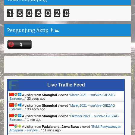
1
5
0
6
0
2
0
Pengunjung Aktip 👨‍💻
Live Traffic Feed
A visitor from
Shanghai
viewed "
Maret 2021 ~ surVive GIEZAG
Extreme…
"
34 secs ago
A visitor from
Shanghai
viewed "
Maret 2021 ~ surVive GIEZAG
Extreme…
"
34 secs ago
A visitor from
Shanghai
viewed "
Oktober 2021 ~ surVive GIEZAG
Extreme…
"
1 min ago
A visitor from
Padalarang, Jawa Barat
viewed "
Bukit Panyaweuyan
Argapura ~ surVive…
"
11 mins ago