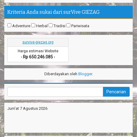
Kriteria Anda sukai dari surVive GIEZAG
Adventure
Herbal
Tradisi
Pariwisata
survive-giezag.org
Harga estimasi Website
Rp 650.246.085
•
•
Diberdayakan oleh
Blogger
.
Jum'at 7 Agustus 2026