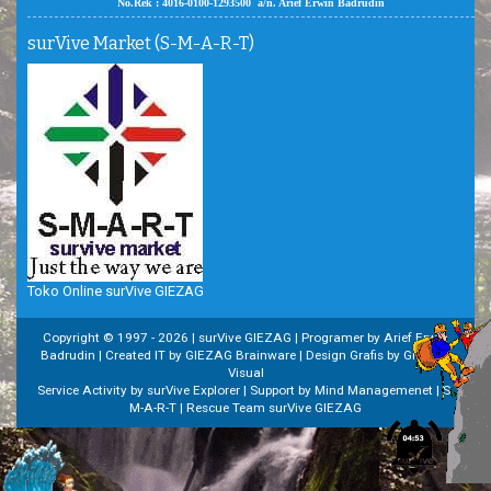
No.Rek : 4016-0100-1293500 a/n. Arief Erwin Badrudin
surVive Market (S-M-A-R-T)
Toko Online surVive GIEZAG
Copyright © 1997 -
2026 | surVive GIEZAG | Programer by Arief Erwin
Badrudin | Created IT by GIEZAG Brainware | Design Grafis by GIEZAG
Visual
Service Activity by surVive Explorer | Support by Mind Managemenet | S-
M-A-R-T | Rescue Team surVive GIEZAG