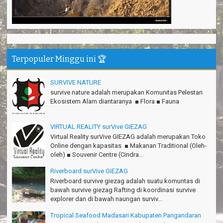
Anita - Bandung
Mind managementnya mantap!
Tiara - Bandung
Gn.Semeru mantap, Thanks gan!
Matius Sinaga - Lampung
Terpopuler Minggu ini 🏆
Gn.Ciremai seru banget
SURVIVE NATURE
Ridwan - Bekasi
survive nature adalah merupakan Komunitas Pelestari
Pokonya seru, Amazing gmana?!
Ekosistem Alam diantaranya ■ Flora ■ Fauna
Susi - Cimahi
VIRTUAL REALITY surVive GIEZAG
Thanks Gn.Ciremai mantap
Rian - Surabaya
Virtual Reality surVive GIEZAG adalah merupakan Toko
Online dengan kapasitas ■ Makanan Traditional (Oleh-
Thanks!Green canyon Amazing
oleh) ■ Souvenir Centre (Cindra...
William - Singapore
Riverboard surVive GIEZAG
Riverboard survive giezag adalah suatu komuntas di
TRIms Team surVive atas panduan wisata Kabupaten
bawah survive giezag Rafting di koordinasi survive
Pangandaran
explorer dan di bawah naungan surviv...
Jacky - Depok
Tropical Seafood Madasari Kabupaten Pangandaran
Haturnuhun kang Arief, Citumang seru!