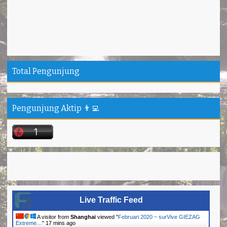
Total Pengunjung
Pengunjung Aktip 👨‍💻
Live Traffic Feed
A visitor from
Shanghai
viewed "
Februari 2020 ~ surVive GIEZAG
Extreme…
"
17 mins ago