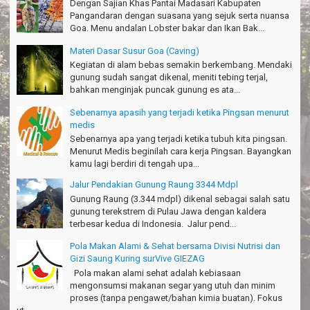
Dengan Sajian Khas Pantai Madasari Kabupaten
Risna - Garut
Pangandaran dengan suasana yang sejuk serta nuansa
Goa. Menu andalan Lobster bakar dan Ikan Bak...
TRIms surVive GIEZAG telah menemani kami ke Gn.Semeru.
Salam lestari!
Materi Dasar Susur Goa (Caving)
Tapak Adventure Club - Bandung Barat
Kegiatan di alam bebas semakin berkembang. Mendaki
gunung sudah sangat dikenal, meniti tebing terjal,
Thanks!
bahkan menginjak puncak gunung es ata...
Michael - Sydney
Sebenarnya apasih yang terjadi ketika Pingsan menurut
Thanks Bodyrafting Green canyon, extreme, enjoy dan seru
medis
Santoso - Kudus
Sebenarnya apa yang terjadi ketika tubuh kita pingsan.
Menurut Medis beginilah cara kerja Pingsan. Bayangkan
Seru banget Pantai Batukaras!
kamu lagi berdiri di tengah upa...
Sudrajat - Kuningan
Jalur Pendakian Gunung Raung 3344 Mdpl
エキサイティングなツアー。ありがとう Arief Pangandaran
Gunung Raung (3.344 mdpl) dikenal sebagai salah satu
Nakata-Osaka Japan
gunung terekstrem di Pulau Jawa dengan kaldera
terbesar kedua di Indonesia. Jalur pend...
Amazing palace
Hiromi - Fukusima Japan
Pola Makan Alami & Sehat bersama Divisi Nutrisi dan
Gizi Saung Kuring surVive GIEZAG
Pola makan alami sehat adalah kebiasaan
mengonsumsi makanan segar yang utuh dan minim
proses (tanpa pengawet/bahan kimia buatan). Fokus