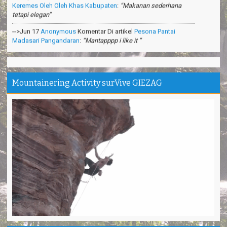
tetapi elegan”
-->Jun 17
Anonymous
Komentar Di artikel
Pesona Pantai
Madasari Pangandaran
:
“Mantapppp i like it ”
-->Mar 31
Anonymous
Komentar Di artikel
Cara Membuat
Shampoo Alami Di Hutan
:
“Sangat bermanfaat ilmunya”
-->Feb 26
Anonymous
Komentar Di artikel
Teknik Survival
Gurun Pasir
:
“apa itu survival dipadang pasir?”
Mountainering Activity surVive GIEZAG
Makasih ya. Seru banget
Tina - Jakarta
Trims Kang Arief ❤️ You
Andini - Cimahi
Pantai Madasari indah, unik
Irgi - Medan
Outbond & Fun games nya Seru
Anis - Bandung
Thanks kang Sandi antar kami ke puncak Gn.Ciremai
David - Jakarta