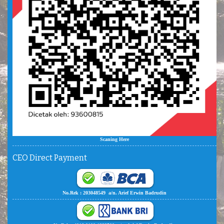
Scaning Here
CEO Direct Payment
No.Rek : 203048549 a/n. Arief Erwin Badrudin