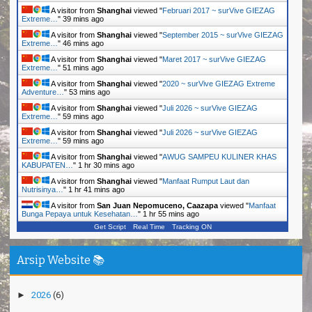
A visitor from
Shanghai
viewed "
Februari 2017 ~ surVive GIEZAG
Extreme…
"
39 mins ago
A visitor from
Shanghai
viewed "
September 2015 ~ surVive GIEZAG
Extreme…
"
46 mins ago
A visitor from
Shanghai
viewed "
Maret 2017 ~ surVive GIEZAG
Extreme…
"
51 mins ago
A visitor from
Shanghai
viewed "
2020 ~ surVive GIEZAG Extreme
Adventure…
"
53 mins ago
A visitor from
Shanghai
viewed "
Juli 2026 ~ surVive GIEZAG
Extreme…
"
59 mins ago
A visitor from
Shanghai
viewed "
Juli 2026 ~ surVive GIEZAG
Extreme…
"
59 mins ago
A visitor from
Shanghai
viewed "
AWUG SAMPEU KULINER KHAS
KABUPATEN…
"
1 hr 30 mins ago
A visitor from
Shanghai
viewed "
Manfaat Rumput Laut dan
Nutrisinya…
"
1 hr 41 mins ago
A visitor from
San Juan Nepomuceno, Caazapa
viewed "
Manfaat
Bunga Pepaya untuk Kesehatan…
"
1 hr 55 mins ago
Get Script
Real Time
Tracking ON
Arsip Website 📚
►
2026
(6)