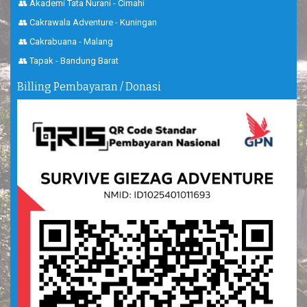
👥 Akademi Tata Nurani - Cimahi
👥 Cakrawala Adventure - Kuningan
👥 Cakrabuana - Malang
👥 Tapak - Bandung Barat
Billing Pembayaran / Donasi