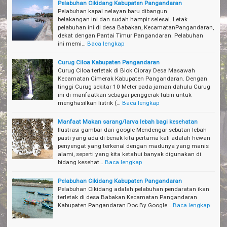
Pelabuhan Cikidang Kabupaten Pangandaran
Pelabuhan kapal nelayan baru dibangun
belakangan ini dan sudah hampir selesai. Letak
pelabuhan ini di desa Babakan, KecamatanPangandaran,
dekat dengan Pantai Timur Pangandaran. Pelabuhan
ini memi…
Baca lengkap
Curug Ciloa Kabupaten Pangandaran
Curug Ciloa terletak di Blok Cioray Desa Masawah
Kecamatan Cimerak Kabupaten Pangandaran. Dengan
tinggi Curug sekitar 10 Meter pada jaman dahulu Curug
ini di manfaatkan sebagai penggerak tubin untuk
menghasilkan listrik (…
Baca lengkap
Manfaat Makan sarang/larva lebah bagi kesehatan
Ilustrasi gambar dari google Mendengar sebutan lebah
pasti yang ada di benak kita pertama kali adalah hewan
penyengat yang terkenal dengan madunya yang manis
alami, seperti yang kita ketahui banyak digunakan di
bidang kesehat…
Baca lengkap
Pelabuhan Cikidang Kabupaten Pangandaran
Pelabuhan Cikidang adalah pelabuhan pendaratan ikan
terletak di desa Babakan Kecamatan Pangandaran
Kabupaten Pangandaran Doc.By Google…
Baca lengkap