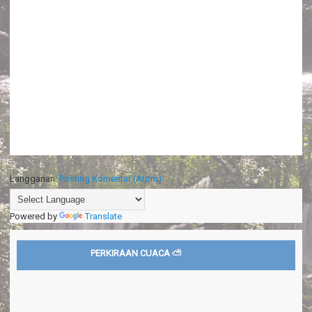
Langganan:
Posting Komentar (Atom)
Powered by
Translate
PERKIRAAN CUACA ⛅