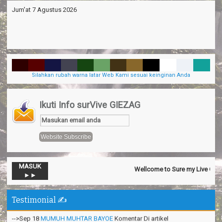
Jum'at 7 Agustus 2026
Silahkan rubah warna latar Web Kami sesuai keinginan Anda
Ikuti Info surVive GIEZAG
MASUK
Wellcome to Sure my Live General
-->Nov 13
Official SurVive GIEZAG
Komentar Di artikel
Taman
►►
Pacuan Kuda Kabupaten Pangandaran
:
“Perjalaman yang luar
biasa”
Testimonial ✍️
-->Sep 18
MUMUH MUHTAR BAYOE
Komentar Di artikel
Keremes Oleh Oleh Khas Kabupaten
:
“Makanan sederhana