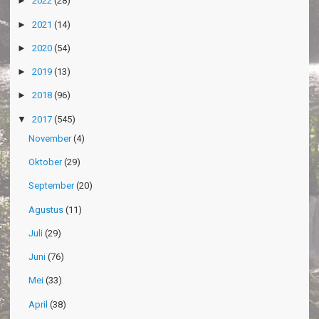
►
2022
(28)
►
2021
(14)
►
2020
(54)
►
2019
(13)
►
2018
(96)
▼
2017
(545)
November
(4)
Oktober
(29)
September
(20)
Agustus
(11)
Juli
(29)
Juni
(76)
Mei
(33)
April
(38)