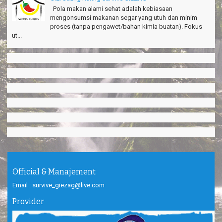
Pola makan alami sehat adalah kebiasaan
mengonsumsi makanan segar yang utuh dan minim
proses (tanpa pengawet/bahan kimia buatan). Fokus
ut...
Official & Manajement
Email : survive_giezag@live.com
Provider