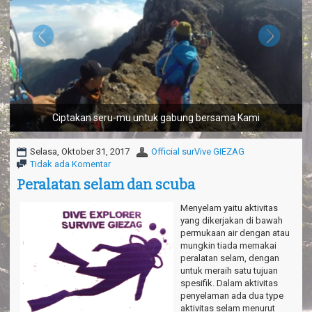
a
v
i
g
a
t
i
o
Tantang nyali-mu bersama Kami
n
rsama Kami
Selasa, Oktober 31, 2017
Official surVive GIEZAG
Tidak ada Komentar
Peralatan selam dan scuba
Menyelam yaitu aktivitas
yang dikerjakan di bawah
permukaan air dengan atau
mungkin tiada memakai
peralatan selam, dengan
untuk meraih satu tujuan
spesifik. Dalam aktivitas
penyelaman ada dua type
aktivitas selam menurut