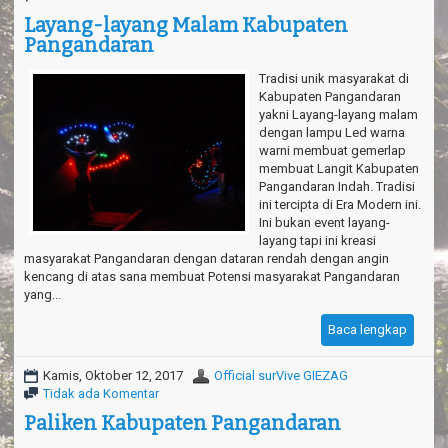
Layang-layang Malam Kabupaten
Pangandaran
Tradisi unik masyarakat di
Kabupaten Pangandaran
yakni Layang-layang malam
dengan lampu Led warna
warni membuat gemerlap
membuat Langit Kabupaten
Pangandaran Indah. Tradisi
ini tercipta di Era Modern ini.
Ini bukan event layang-
layang tapi ini kreasi
masyarakat Pangandaran dengan dataran rendah dengan angin
kencang di atas sana membuat Potensi masyarakat Pangandaran
yang...
Baca lengkap
Kamis, Oktober 12, 2017
Official surVive GIEZAG
Tidak ada Komentar
Paliken Kabupaten Pangandaran