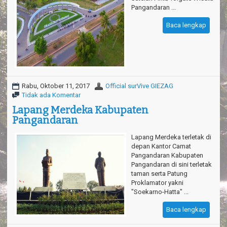
Pangandaran ...
Baca lengkap
Rabu, Oktober 11, 2017
Official surVive GIEZAG
Tidak ada Komentar
Lapang Merdeka Kabupaten
Pangandaran
Lapang Merdeka terletak di
depan Kantor Camat
Pangandaran Kabupaten
Pangandaran di sini terletak
taman serta Patung
Proklamator yakni
"Soekarno-Hatta" ...
Baca lengkap