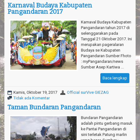
Karnaval Budaya Kabupaten
Pangandaran 2017
Karnaval Budaya Kabupaten
Pangandaran tahun 2017 di
selenggarakan pada
Tanggal 21 Oktober 2017. Ini
merupakan pageralaran
Budaya se Kabupaten
Pangandaran Sumber Fhoto
: myPangandaran/news
Sumber Asep Kartiwa ...
Baca lengkap
Kamis, Oktober 19, 2017
Official surVive GIEZAG
Tidak ada Komentar
Taman Bundaran Pangandaran
Bundaran Pangandaran
adalah pintu gerbang masuk
ke Pantai Pangandaran di
sini terletak Patung marlin