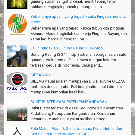
gunung sudah sangat dikenal, meniti tebing terjal,
Amazing palace
bahkan menginjak puncak gunung es ata...
Hiromi - Fukusima Japan
Sebenarnya apasih yang terjadi ketika Pingsan menurut
medis
Sebenarnya apa yang terjadi ketika tubuh kita pingsan.
Menurut Medis beginilah cara kerja Pingsan. Bayangkan
kamu lagi berdiri di tengah upa...
Jalur Pendakian Gunung Raung 3344 Mdpl
Gunung Raung (3.344 mdpl) dikenal sebagai salah satu
gunung terekstrem di Pulau Jawa dengan kaldera
terbesar kedua di Indonesia. Jalur pend...
GIEZAG Visual
GIEZAG visual adalah merupakan Divisi survive GIEZAG
berbasis desain grafis. Full imagination multi dimensi
merupakan kumpulan hasil kar...
BUKIT BLATER KABUPATEN PANGANDARAN
Bukit Blater terletak di desa Kedungwuluh Kecamatan
Padaherang Kabupaten Pangandaran. Keindahan
menatap ke arah timur yakni melihat kemega...
Pola Makan Alami & Sehat bersama Divisi Nutrisi dan
Gizi Saung Kuring surVive GIEZAG