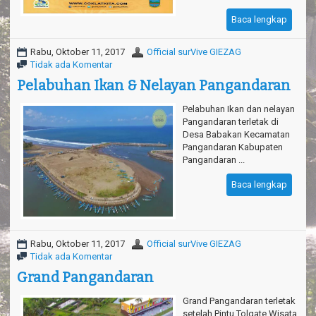
Baca lengkap
Rabu, Oktober 11, 2017
Official surVive GIEZAG
Tidak ada Komentar
Pelabuhan Ikan & Nelayan Pangandaran
Pelabuhan Ikan dan nelayan
Pangandaran terletak di
Desa Babakan Kecamatan
Pangandaran Kabupaten
Pangandaran ...
Baca lengkap
Rabu, Oktober 11, 2017
Official surVive GIEZAG
Tidak ada Komentar
Grand Pangandaran
Grand Pangandaran terletak
setelah Pintu Tolgate Wisata