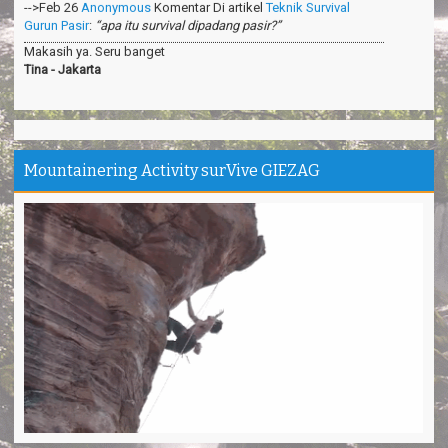
Makasih ya. Seru banget
Tina - Jakarta
Trims Kang Arief ❤️ You
Andini - Cimahi
Pantai Madasari indah, unik
Irgi - Medan
Mountainering Activity surVive GIEZAG
Outbond & Fun games nya Seru
Anis - Bandung
Thanks kang Sandi antar kami ke puncak Gn.Ciremai
David - Jakarta
Pantai Karapyak Pangandaran enjoy, seru banget
Shela - Bandung
Santirah Pangandaran SERU....
Sinta - Garut
Camping Ipukan Enjoy banget
Vina - Jakarta