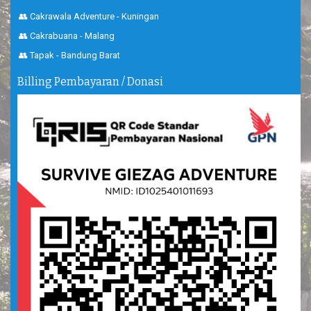
👥 Cakrawala Adventure - Kuningan
👥 Cakrabuana - Malang
👥 Tapak - Bandung Barat
Billing Pembayaran / Donasi