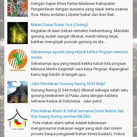
Thanks Bodyrafting Green canyon, extreme, enjoy dan seru
Dengan Sajian Khas Pantai Madasari Kabupaten
Santoso - Kudus
Pangandaran dengan suasana yang sejuk serta nuansa
Goa. Menu andalan Lobster bakar dan Ikan Bak...
Seru banget Pantai Batukaras!
Sudrajat - Kuningan
Materi Dasar Susur Goa (Caving)
Kegiatan di alam bebas semakin berkembang. Mendaki
エキサイティングなツアー。ありがとう Arief Pangandaran
gunung sudah sangat dikenal, meniti tebing terjal,
Nakata-Osaka Japan
bahkan menginjak puncak gunung es ata...
Sebenarnya apasih yang terjadi ketika Pingsan menurut
Amazing palace
medis
Hiromi - Fukusima Japan
Sebenarnya apa yang terjadi ketika tubuh kita pingsan.
Menurut Medis beginilah cara kerja Pingsan. Bayangkan
kamu lagi berdiri di tengah upa...
Jalur Pendakian Gunung Raung 3344 Mdpl
Gunung Raung (3.344 mdpl) dikenal sebagai salah satu
gunung terekstrem di Pulau Jawa dengan kaldera
terbesar kedua di Indonesia. Jalur pend...
Pola Makan Alami & Sehat bersama Divisi Nutrisi dan
Gizi Saung Kuring surVive GIEZAG
Pola makan alami sehat adalah kebiasaan
mengonsumsi makanan segar yang utuh dan minim
proses (tanpa pengawet/bahan kimia buatan). Fokus