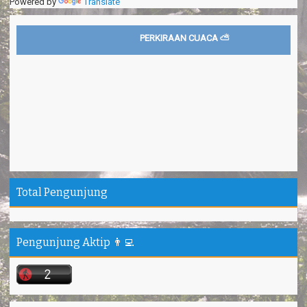
Powered by
Translate
PERKIRAAN CUACA ⛅
Total Pengunjung
Pengunjung Aktip 👨‍💻