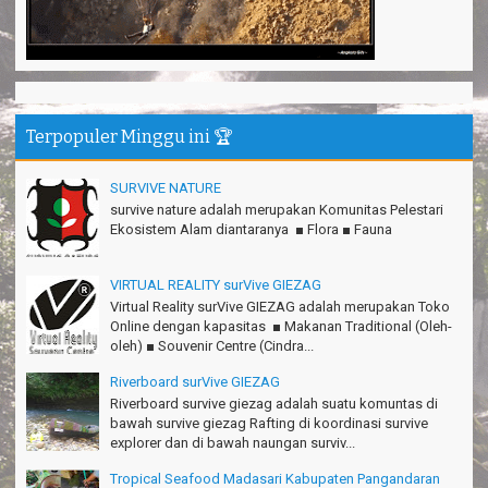
Ridwan - Bekasi
Pokonya seru, Amazing gmana?!
Susi - Cimahi
Thanks Gn.Ciremai mantap
Rian - Surabaya
Terpopuler Minggu ini 🏆
Thanks!Green canyon Amazing
William - Singapore
SURVIVE NATURE
survive nature adalah merupakan Komunitas Pelestari
TRIms Team surVive atas panduan wisata Kabupaten
Ekosistem Alam diantaranya ■ Flora ■ Fauna
Pangandaran
Jacky - Depok
VIRTUAL REALITY surVive GIEZAG
Haturnuhun kang Arief, Citumang seru!
Virtual Reality surVive GIEZAG adalah merupakan Toko
Risna - Garut
Online dengan kapasitas ■ Makanan Traditional (Oleh-
oleh) ■ Souvenir Centre (Cindra...
TRIms surVive GIEZAG telah menemani kami ke Gn.Semeru.
Salam lestari!
Riverboard surVive GIEZAG
Tapak Adventure Club - Bandung Barat
Riverboard survive giezag adalah suatu komuntas di
bawah survive giezag Rafting di koordinasi survive
Thanks!
explorer dan di bawah naungan surviv...
Michael - Sydney
Tropical Seafood Madasari Kabupaten Pangandaran