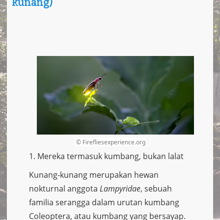
kunang)
a
v
i
g
a
t
i
o
n
© Firefliesexperience.org
1. Mereka termasuk kumbang, bukan lalat
Kunang-kunang merupakan hewan
nokturnal anggota
Lampyridae
, sebuah
familia serangga dalam urutan kumbang
Coleoptera, atau kumbang yang bersayap.