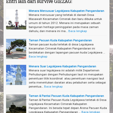
Entri lain dari surVive GIEZAG:
Menara Mercusuar Legokjawa Kabupaten Pangandaran
Menara mercusuar yang terletak di dareah Desa
Masawah Kecamatan Cimerak dan baru dibuka untuk
umum di tahun 2012. Menara ini merupakan sebuah
bangunan heritage peninggalan pada masa zaman
dahulu, dan menara ini ma…
Baca lengkap
Taman Pacuan Kuda Kabupaten Pangandaran
Taman pacuan kuda terletak di desa Legokjawa
Kecamatan Cimerak Kabupaten Pangandaran ini
berdekatan dengan lapangan pacuan kuda Legokjawa …
Baca lengkap
Menara Suar Legokjawa Kabupaten Pangandaran
Menara suar legokjawa ini adalah milik Departemen
Perhubungan dengan Perhubungan laut ini merupakan
penentuan titik koordinat atau penentuan navigasi laut
serta menentukan daratan atau pelabuhan serta sebagai
penentua…
Baca lengkap
Taman & Pantai Pacuan Kuda Kabupaten Pangandaran
Taman & Pantai Pacuan Kuda Legokjawa terletak di Desa
Legokjawa Kecamatan Cimerak Kabupaten
Pangandaran. Ini berada tepat depan Arena Pacuan Kuda
Legokjawa Kabupaten Pangandaran …
Baca lengkap