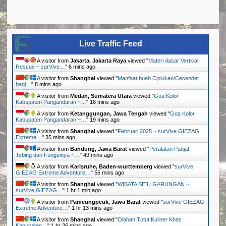
Live Traffic Feed
A visitor from
Jakarta, Jakarta Raya
viewed "
Materi dasar Vertical
Rescue ~ surVive…
"
6 mins ago
A visitor from
Shanghai
viewed "
Manfaat buah Ciplukan/Cecendet
bagi…
"
8 mins ago
A visitor from
Medan, Sumatera Utara
viewed "
Goa Kolor
Kabupaten Pangandaran ~…
"
16 mins ago
A visitor from
Ketanggungan, Jawa Tengah
viewed "
Goa Kolor
Kabupaten Pangandaran ~…
"
19 mins ago
A visitor from
Shanghai
viewed "
Februari 2025 ~ surVive GIEZAG
Extreme…
"
35 mins ago
A visitor from
Bandung, Jawa Barat
viewed "
Peralatan Panjat
Tebing dan Fungsinya ~…
"
49 mins ago
A visitor from
Karlsruhe, Baden-wurttemberg
viewed "
surVive
GIEZAG Extreme Adventure…
"
56 mins ago
A visitor from
Shanghai
viewed "
WISATA SITU GARUNGAN ~
surVive GIEZAG…
"
1 hr 1 min ago
A visitor from
Pameungpeuk, Jawa Barat
viewed "
surVive GIEZAG
Extreme Adventure…
"
1 hr 13 mins ago
A visitor from
Shanghai
viewed "
Olahan Tutut Kuliner Khas
Kabupaten…
"
1 hr 26 mins ago