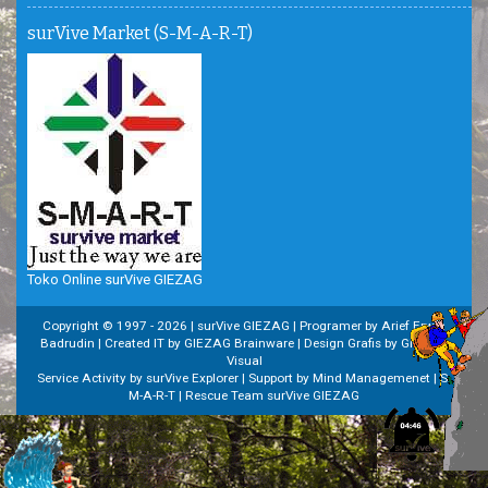
surVive Market (S-M-A-R-T)
Toko Online surVive GIEZAG
Copyright © 1997 -
2026 | surVive GIEZAG | Programer by Arief Erwin
Badrudin | Created IT by GIEZAG Brainware | Design Grafis by GIEZAG
Visual
Service Activity by surVive Explorer | Support by Mind Managemenet | S-
M-A-R-T | Rescue Team surVive GIEZAG