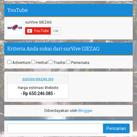
YouTube
Kriteria Anda sukai dari surVive GIEZAG
Adventure
Herbal
Tradisi
Pariwisata
survive-giezag.org
Harga estimasi Website
Rp 650.246.085
•
•
Diberdayakan oleh
Blogger
.