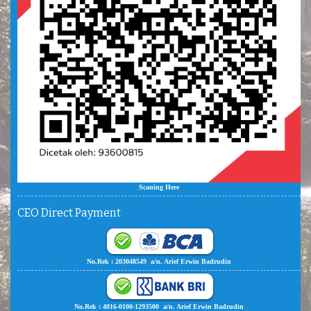
Scaning Here
CEO Direct Payment
No.Rek : 203048549 a/n. Arief Erwin Badrudin
No.Rek : 4016-0100-1293500 a/n. Arief Erwin Badrudin