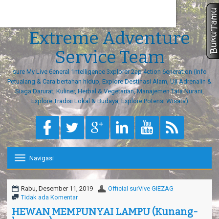
L
surVive GIEZAG
Extreme Adventure
Service Team
sure My Live 6eneral 1ntelligence 3xplorer 2ap 4ction 6eneration (Info
Petualang & Cara bertahan hidup, Explore Destinasi Alam, Uji Adrenalin &
Siaga Darurat, Kuliner, Herbal & Vegetarian, Manajemen Tata Nurani,
Explore Tradisi Lokal & Budaya, Explore Potensi Wisata)
Masukan kode konfirmasi yang telah 
Navigasi
T
o
g
g
Rabu, Desember 11, 2019
Official surVive GIEZAG
l
Tidak ada Komentar
e
HEWAN MEMPUNYAI LAMPU (Kunang-
n