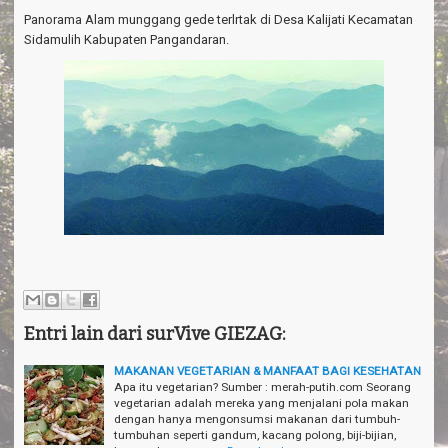
a
Panorama Alam munggang gede terlrtak di Desa Kalijati Kecamatan
v
i
Sidamulih Kabupaten Pangandaran.
g
a
t
i
o
n
Entri lain dari surVive GIEZAG:
MAKANAN VEGETARIAN & MANFAAT BAGI KESEHATAN
Apa itu vegetarian? Sumber : merah-putih.com Seorang
vegetarian adalah mereka yang menjalani pola makan
dengan hanya mengonsumsi makanan dari tumbuh-
tumbuhan seperti gandum, kacang polong, biji-bijian,