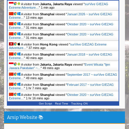
A visitor from
Jakarta, Jakarta Raya
viewed "
surVive GIEZAG
Extreme Adventure…
"
1 min ago
A visitor from
Shanghai
viewed "
Januari 2026 ~ surVive GIEZAG
Extreme…
"
13 mins ago
A visitor from
Shanghai
viewed "
Oktober 2020 ~ surVive GIEZAG
Extreme…
"
31 mins ago
A visitor from
Shanghai
viewed "
Oktober 2020 ~ surVive GIEZAG
Extreme…
"
31 mins ago
A visitor from
Hong Kong
viewed "
surVive GIEZAG Extreme
Adventure…
"
37 mins ago
A visitor from
Shanghai
viewed "
Januari 2018 ~ surVive GIEZAG
Extreme…
"
40 mins ago
A visitor from
Jakarta, Jakarta Raya
viewed "
Event Wisata "Ijen
Jawara Pakidulan" ~…
"
49 mins ago
A visitor from
Shanghai
viewed "
September 2017 ~ surVive GIEZAG
Extreme…
"
49 mins ago
A visitor from
Shanghai
viewed "
Februari 2017 ~ surVive GIEZAG
Extreme…
"
1 hr 7 mins ago
A visitor from
Shanghai
viewed "
Oktober 2020 ~ surVive GIEZAG
Extreme…
"
1 hr 16 mins ago
Get Script
Real Time
Tracking ON
Arsip Website 📚