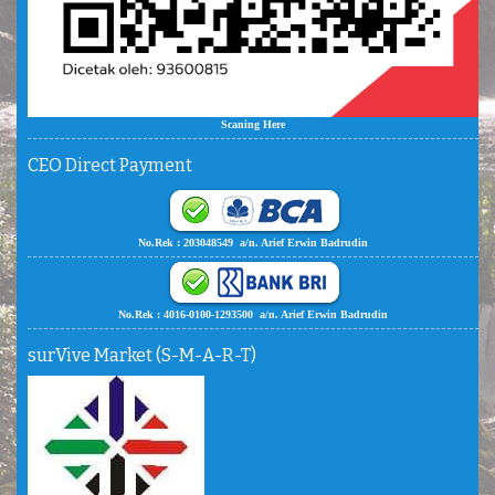
Scaning Here
CEO Direct Payment
No.Rek : 203048549 a/n. Arief Erwin Badrudin
No.Rek : 4016-0100-1293500 a/n. Arief Erwin Badrudin
surVive Market (S-M-A-R-T)