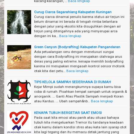
kacang-kacangan, …
Baca lengkap
Curug Ciarca Sagarahiang Kabupaten Kuningan
Curug ciarca dinamai penulis karena status air terjun ini
belum dinamai ini berada di tengah rimba belantara
dengan jalur yang eksotis kita disuguhkan dengan air
terjun yang ditengahnya ada yang menyerupai arca
dengan ini ka…
Baca lengkap
Green Canyon (Bodyrafting) Kabupaten Pangandaran
Ada petualangan seru dengan menelusuri sungai
dengan cara Bodyrafting ini merupakan olahraga arus
deras yang paling extreme. kenapa memilih bodyrafting
karena ini merupakan mengasah kontrol sensor motorik
otak kita dari petu…
Baca lengkap
TIPS KELOLA SAMPAH SEDERHANA DI RUMAH
Kejar Mimpi sudah merangkumnya supaya kamu bisa
coba di rumah. Pisahkan tempat sampah untuk organik &
anorganik. ... Ganti Alas Plastik Sampah menjadi Koran
atau Kardus. ... Ubah sampah&nb…
Baca lengkap
KENAPA TUBUH BERGETAR SAAT EMOSI
Pada saat kita emosi atau panik atau situasi bahaya
tubuh kita mengeluarkan Tremor itu tandanya keadaan
otak kamu dalam kondisi stres atau kata lain syarap otot
kita lagi tegang dan itu memacu detak jantung yang