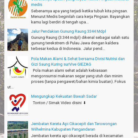
Sudrajat - Kuningan
medis
Sebenarnya apa yang terjadi ketika tubuh kita pingsan.
エキサイティングなツアー。ありがとう Arief Pangandaran
Menurut Medis beginilah cara kerja Pingsan. Bayangkan
Nakata-Osaka Japan
kamu lagi berdiri di tengah upa...
Amazing palace
Jalur Pendakian Gunung Raung 3344 Mdpl
Hiromi - Fukusima Japan
Gunung Raung (3.344 mdpl) dikenal sebagai salah satu
gunung terekstrem di Pulau Jawa dengan kaldera
terbesar kedua di Indonesia. Jalur pend...
Pola Makan Alami & Sehat bersama Divisi Nutrisi dan
Gizi Saung Kuring surVive GIEZAG
Pola makan alami sehat adalah kebiasaan
mengonsumsi makanan segar yang utuh dan minim
proses (tanpa pengawet/bahan kimia buatan). Fokus
ut...
Mengungkap Kekuatan Bawah Sadar
Tonton / Simak Video disini ⬇️
Jembatan Kereta Api Cikacepit dan Terowongan
Wilhelmina Kabupaten Pangandaran
Jembatan kereta api cikacepit berada di kecamatan