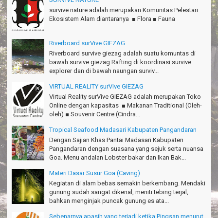
survive nature adalah merupakan Komunitas Pelestari
Thanks Gn.Ciremai mantap
Ekosistem Alam diantaranya ■ Flora ■ Fauna
Rian - Surabaya
Thanks!Green canyon Amazing
Riverboard surVive GIEZAG
William - Singapore
Riverboard survive giezag adalah suatu komuntas di
bawah survive giezag Rafting di koordinasi survive
TRIms Team surVive atas panduan wisata Kabupaten
explorer dan di bawah naungan surviv...
Pangandaran
Jacky - Depok
VIRTUAL REALITY surVive GIEZAG
Virtual Reality surVive GIEZAG adalah merupakan Toko
Haturnuhun kang Arief, Citumang seru!
Online dengan kapasitas ■ Makanan Traditional (Oleh-
Risna - Garut
oleh) ■ Souvenir Centre (Cindra...
TRIms surVive GIEZAG telah menemani kami ke Gn.Semeru.
Tropical Seafood Madasari Kabupaten Pangandaran
Salam lestari!
Dengan Sajian Khas Pantai Madasari Kabupaten
Tapak Adventure Club - Bandung Barat
Pangandaran dengan suasana yang sejuk serta nuansa
Goa. Menu andalan Lobster bakar dan Ikan Bak...
Thanks!
Michael - Sydney
Materi Dasar Susur Goa (Caving)
Kegiatan di alam bebas semakin berkembang. Mendaki
Thanks Bodyrafting Green canyon, extreme, enjoy dan seru
gunung sudah sangat dikenal, meniti tebing terjal,
Santoso - Kudus
bahkan menginjak puncak gunung es ata...
Seru banget Pantai Batukaras!
Sebenarnya apasih yang terjadi ketika Pingsan menurut