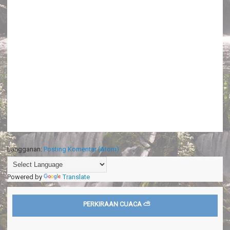
Langganan:
Posting Komentar (Atom)
Powered by
Translate
PERKIRAAN CUACA ⛅