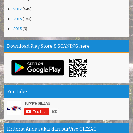
►
2017
(545)
►
2016
(160)
►
2015
(9)
Download Play Store & SCANING here
YouTube
Kriteria Anda sukai dari surVive GIEZAG