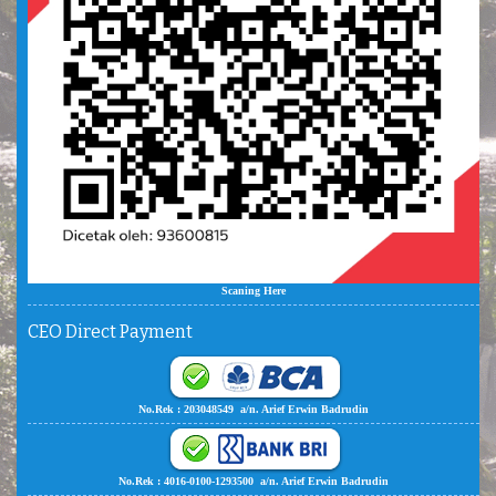
Scaning Here
CEO Direct Payment
No.Rek : 203048549 a/n. Arief Erwin Badrudin
No.Rek : 4016-0100-1293500 a/n. Arief Erwin Badrudin