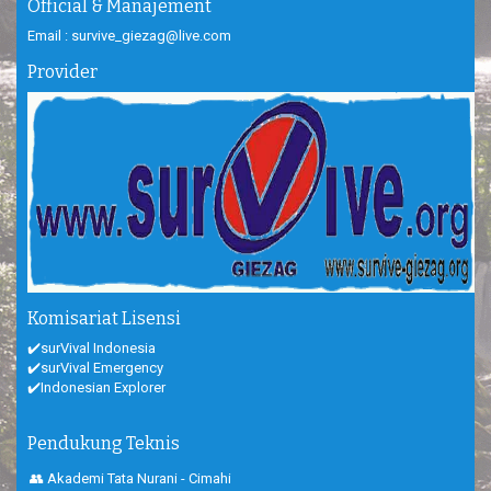
Official & Manajement
Email : survive_giezag@live.com
Provider
Komisariat Lisensi
✔️surVival Indonesia
✔️surVival Emergency
✔️Indonesian Explorer
Pendukung Teknis
👥 Akademi Tata Nurani - Cimahi