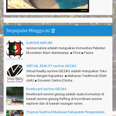
Risna - Garut
TRIms surVive GIEZAG telah menemani kami ke Gn.Semeru.
Salam lestari!
Tapak Adventure Club - Bandung Barat
Terpopuler Minggu ini 🏆
Thanks!
Michael - Sydney
SURVIVE NATURE
Thanks Bodyrafting Green canyon, extreme, enjoy dan seru
survive nature adalah merupakan Komunitas Pelestari
Santoso - Kudus
Ekosistem Alam diantaranya ■ Flora ■ Fauna
Seru banget Pantai Batukaras!
Sudrajat - Kuningan
VIRTUAL REALITY surVive GIEZAG
Virtual Reality surVive GIEZAG adalah merupakan Toko
エキサイティングなツアー。ありがとう Arief Pangandaran
Online dengan kapasitas ■ Makanan Traditional (Oleh-
Nakata-Osaka Japan
oleh) ■ Souvenir Centre (Cindra...
Amazing palace
Riverboard surVive GIEZAG
Hiromi - Fukusima Japan
Riverboard survive giezag adalah suatu komuntas di
bawah survive giezag Rafting di koordinasi survive
explorer dan di bawah naungan surviv...
Tropical Seafood Madasari Kabupaten Pangandaran