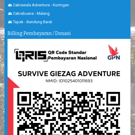
👥 Cakrawala Adventure - Kuningan
👥 Cakrabuana - Malang
👥 Tapak - Bandung Barat
Billing Pembayaran / Donasi