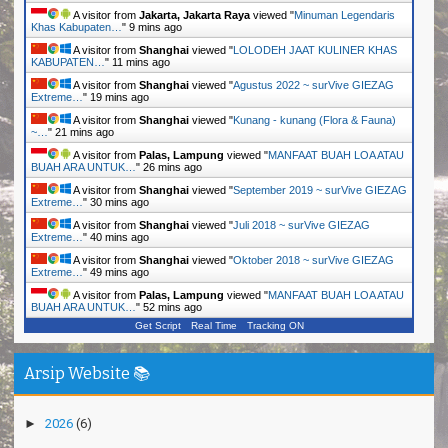
A visitor from
Jakarta, Jakarta Raya
viewed "
Minuman Legendaris
Khas Kabupaten…
"
9 mins ago
A visitor from
Shanghai
viewed "
LOLODEH JAAT KULINER KHAS
KABUPATEN…
"
12 mins ago
A visitor from
Shanghai
viewed "
Agustus 2022 ~ surVive GIEZAG
Extreme…
"
19 mins ago
A visitor from
Shanghai
viewed "
Kunang - kunang (Flora & Fauna)
~…
"
21 mins ago
A visitor from
Palas, Lampung
viewed "
MANFAAT BUAH LOA ATAU
BUAH ARA UNTUK…
"
26 mins ago
A visitor from
Shanghai
viewed "
September 2019 ~ surVive GIEZAG
Extreme…
"
30 mins ago
A visitor from
Shanghai
viewed "
Juli 2018 ~ surVive GIEZAG
Extreme…
"
40 mins ago
A visitor from
Shanghai
viewed "
Oktober 2018 ~ surVive GIEZAG
Extreme…
"
49 mins ago
A visitor from
Palas, Lampung
viewed "
MANFAAT BUAH LOA ATAU
BUAH ARA UNTUK…
"
52 mins ago
Get Script
Real Time
Tracking ON
Arsip Website 📚
►
2026
(6)