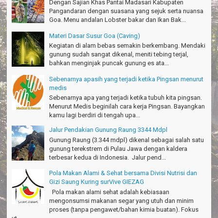
Dengan Sajian Khas Pantai Madasari Kabupaten
Pangandaran dengan suasana yang sejuk serta nuansa
Goa. Menu andalan Lobster bakar dan Ikan Bak...
Materi Dasar Susur Goa (Caving)
Kegiatan di alam bebas semakin berkembang. Mendaki
gunung sudah sangat dikenal, meniti tebing terjal,
bahkan menginjak puncak gunung es ata...
Sebenarnya apasih yang terjadi ketika Pingsan menurut
medis
Sebenarnya apa yang terjadi ketika tubuh kita pingsan.
Menurut Medis beginilah cara kerja Pingsan. Bayangkan
kamu lagi berdiri di tengah upa...
Jalur Pendakian Gunung Raung 3344 Mdpl
Gunung Raung (3.344 mdpl) dikenal sebagai salah satu
gunung terekstrem di Pulau Jawa dengan kaldera
terbesar kedua di Indonesia. Jalur pend...
Pola Makan Alami & Sehat bersama Divisi Nutrisi dan
Gizi Saung Kuring surVive GIEZAG
Pola makan alami sehat adalah kebiasaan
mengonsumsi makanan segar yang utuh dan minim
proses (tanpa pengawet/bahan kimia buatan). Fokus