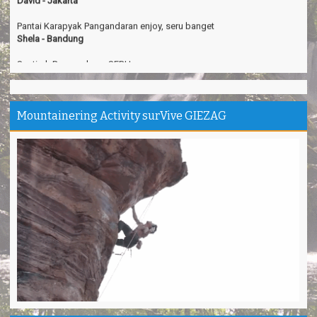
Pantai Karapyak Pangandaran enjoy, seru banget
Shela - Bandung
Santirah Pangandaran SERU....
Sinta - Garut
Camping Ipukan Enjoy banget
Vina - Jakarta
Mountainering Activity surVive GIEZAG
Kampung Badud & Jembatan pelangi Pangandaran Unik
Indra - Tasikmalaya
Jojogan / Wonderhill Pangandaran punya Mantap
Pupung - Magelang
Pepedan Hill Indah & Mantap
Deni - Sumedang
Pantai Batuhiu mantap...
Shella - Semarang
Haturnuhun Kang Ali Gn.Salamet seru lho
Nadia - Bandung
Puas deh adventure disini,thanks lo!