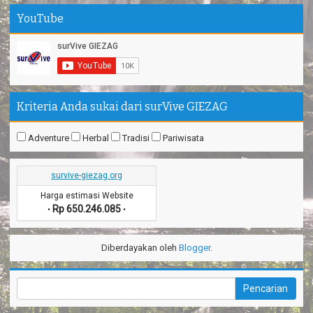
YouTube
Kriteria Anda sukai dari surVive GIEZAG
Adventure
Herbal
Tradisi
Pariwisata
survive-giezag.org
Harga estimasi Website
Rp 650.246.085
•
•
Diberdayakan oleh
Blogger
.
-->Nov 13
Official SurVive GIEZAG
Komentar Di artikel
Taman
Pacuan Kuda Kabupaten Pangandaran
:
“Perjalaman yang luar
biasa”
-->Sep 18
MUMUH MUHTAR BAYOE
Komentar Di artikel
Keremes Oleh Oleh Khas Kabupaten
:
“Makanan sederhana