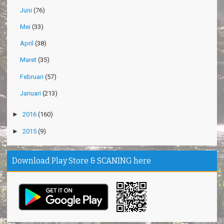
Juni
(76)
Mei
(33)
April
(38)
Maret
(35)
Februari
(57)
Januari
(213)
►
2016
(160)
►
2015
(9)
Download Play Store & SCANING here