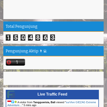
Total Pengunjung
1
5
0
4
8
6
3
Pengunjung Aktip 👨‍💻
Live Traffic Feed
A visitor from
Tangguwisia, Bali
viewed "
surVive GIEZAG Extreme
Adventure…
"
5 mins ago