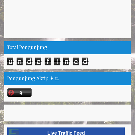
Total Pengunjung
u
n
d
e
f
i
n
e
d
Pengunjung Aktip 👨‍💻
Live Traffic Feed