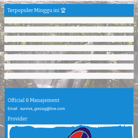
Haturnuhun kang Arief, Citumang seru!
Risna - Garut
Terpopuler Minggu ini 🏆
TRIms surVive GIEZAG telah menemani kami ke Gn.Semeru.
Salam lestari!
Tapak Adventure Club - Bandung Barat
Thanks!
Michael - Sydney
Thanks Bodyrafting Green canyon, extreme, enjoy dan seru
Santoso - Kudus
Seru banget Pantai Batukaras!
Sudrajat - Kuningan
エキサイティングなツアー。ありがとう Arief Pangandaran
Nakata-Osaka Japan
Official & Manajement
Email : survive_giezag@live.com
Amazing palace
Hiromi - Fukusima Japan
Provider