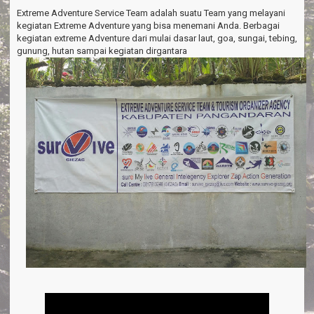
a
Extreme Adventure Service Team adalah suatu Team yang melayani
v
kegiatan Extreme Adventure yang bisa menemani Anda. Berbagai
i
kegiatan extreme Adventure dari mulai dasar laut, goa, sungai, tebing,
g
gunung, hutan sampai kegiatan dirgantara
a
t
i
o
n