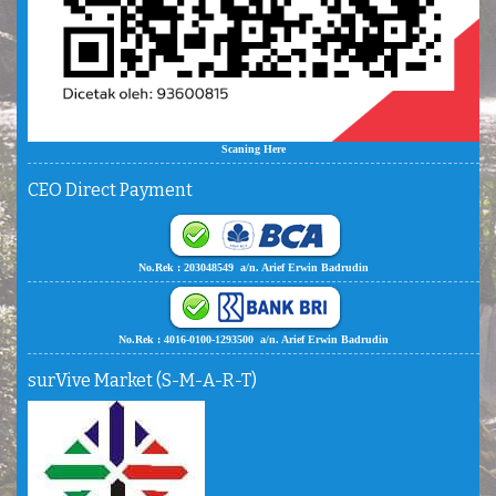
Scaning Here
CEO Direct Payment
No.Rek : 203048549 a/n. Arief Erwin Badrudin
No.Rek : 4016-0100-1293500 a/n. Arief Erwin Badrudin
surVive Market (S-M-A-R-T)