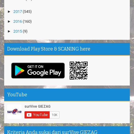
►
2017
(545)
►
2016
(160)
►
2015
(9)
Download Play Store & SCANING here
YouTube
Kriteria Anda sukai dari surVive GIEZAG