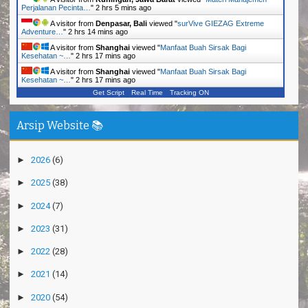
Perjalanan Pecinta…
"
2 hrs 5 mins ago
A visitor from
Denpasar, Bali
viewed "
surVive GIEZAG Extreme
Adventure…
"
2 hrs 14 mins ago
A visitor from
Shanghai
viewed "
Manfaat Buah Sirsak Bagi
Kesehatan ~…
"
2 hrs 17 mins ago
A visitor from
Shanghai
viewed "
Manfaat Buah Sirsak Bagi
Kesehatan ~…
"
2 hrs 17 mins ago
Get Script
Real Time
Tracking ON
Arsip Website 📚
►
2026
(6)
►
2025
(38)
►
2024
(7)
►
2023
(31)
►
2022
(28)
►
2021
(14)
►
2020
(54)