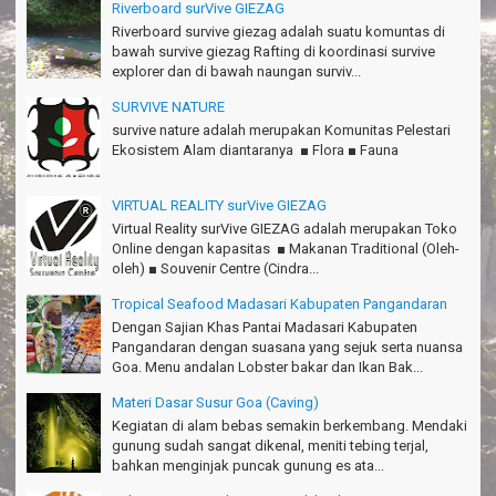
Gn.Ciremai seru banget
Riverboard surVive GIEZAG
Ridwan - Bekasi
Riverboard survive giezag adalah suatu komuntas di
bawah survive giezag Rafting di koordinasi survive
Pokonya seru, Amazing gmana?!
explorer dan di bawah naungan surviv...
Susi - Cimahi
SURVIVE NATURE
Thanks Gn.Ciremai mantap
survive nature adalah merupakan Komunitas Pelestari
Rian - Surabaya
Ekosistem Alam diantaranya ■ Flora ■ Fauna
Thanks!Green canyon Amazing
VIRTUAL REALITY surVive GIEZAG
William - Singapore
Virtual Reality surVive GIEZAG adalah merupakan Toko
TRIms Team surVive atas panduan wisata Kabupaten
Online dengan kapasitas ■ Makanan Traditional (Oleh-
Pangandaran
oleh) ■ Souvenir Centre (Cindra...
Jacky - Depok
Tropical Seafood Madasari Kabupaten Pangandaran
Dengan Sajian Khas Pantai Madasari Kabupaten
Haturnuhun kang Arief, Citumang seru!
Pangandaran dengan suasana yang sejuk serta nuansa
Risna - Garut
Goa. Menu andalan Lobster bakar dan Ikan Bak...
TRIms surVive GIEZAG telah menemani kami ke Gn.Semeru.
Materi Dasar Susur Goa (Caving)
Salam lestari!
Kegiatan di alam bebas semakin berkembang. Mendaki
Tapak Adventure Club - Bandung Barat
gunung sudah sangat dikenal, meniti tebing terjal,
bahkan menginjak puncak gunung es ata...
Thanks!
Michael - Sydney