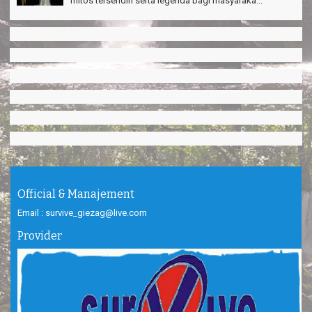
mitos tersendiri serta legenda bagi masyaraka...
Official & Manajement
Email : survive_giezag@live.com
Provider