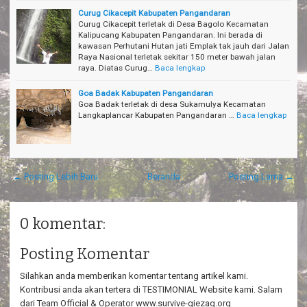
Curug Cikacepit Kabupaten Pangandaran
Curug Cikacepit terletak di Desa Bagolo Kecamatan
Kalipucang Kabupaten Pangandaran. Ini berada di
kawasan Perhutani Hutan jati Emplak tak jauh dari Jalan
Raya Nasional terletak sekitar 150 meter bawah jalan
raya. Diatas Curug…
Baca lengkap
Goa Badak Kabupaten Pangandaran
Goa Badak terletak di desa Sukamulya Kecamatan
Langkaplancar Kabupaten Pangandaran …
Baca lengkap
← Posting Lebih Baru
Beranda
Posting Lama →
0 komentar:
Posting Komentar
Silahkan anda memberikan komentar tentang artikel kami.
Kontribusi anda akan tertera di TESTIMONIAL Website kami. Salam
dari Team Official & Operator www.survive-giezag.org