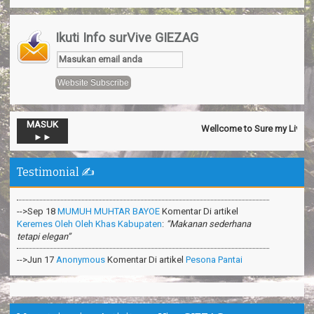
Ikuti Info surVive GIEZAG
MASUK
Wellcome to Sure my Live Gener
►►
-->Nov 13
Official SurVive GIEZAG
Komentar Di artikel
Taman
Pacuan Kuda Kabupaten Pangandaran
:
“Perjalaman yang luar
biasa”
Testimonial ✍️
-->Sep 18
MUMUH MUHTAR BAYOE
Komentar Di artikel
Keremes Oleh Oleh Khas Kabupaten
:
“Makanan sederhana
tetapi elegan”
-->Jun 17
Anonymous
Komentar Di artikel
Pesona Pantai
Madasari Pangandaran
:
“Mantapppp i like it ”
-->Mar 31
Anonymous
Komentar Di artikel
Cara Membuat
Shampoo Alami Di Hutan
:
“Sangat bermanfaat ilmunya”
-->Feb 26
Anonymous
Komentar Di artikel
Teknik Survival