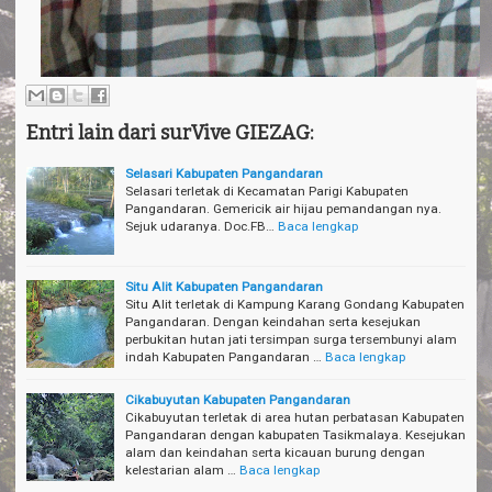
Entri lain dari surVive GIEZAG:
Selasari Kabupaten Pangandaran
Selasari terletak di Kecamatan Parigi Kabupaten
Pangandaran. Gemericik air hijau pemandangan nya.
Sejuk udaranya. Doc.FB…
Baca lengkap
Situ Alit Kabupaten Pangandaran
Situ Alit terletak di Kampung Karang Gondang Kabupaten
Pangandaran. Dengan keindahan serta kesejukan
perbukitan hutan jati tersimpan surga tersembunyi alam
indah Kabupaten Pangandaran …
Baca lengkap
Cikabuyutan Kabupaten Pangandaran
Cikabuyutan terletak di area hutan perbatasan Kabupaten
Pangandaran dengan kabupaten Tasikmalaya. Kesejukan
alam dan keindahan serta kicauan burung dengan
kelestarian alam …
Baca lengkap