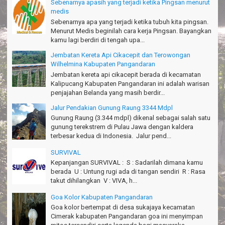
Sebenarnya apasih yang terjadi ketika Pingsan menurut
medis
Thanks Bodyrafting Green canyon, extreme, enjoy dan seru
Sebenarnya apa yang terjadi ketika tubuh kita pingsan.
Santoso - Kudus
Menurut Medis beginilah cara kerja Pingsan. Bayangkan
kamu lagi berdiri di tengah upa...
Seru banget Pantai Batukaras!
Sudrajat - Kuningan
Jembatan Kereta Api Cikacepit dan Terowongan
Wilhelmina Kabupaten Pangandaran
エキサイティングなツアー。ありがとう Arief Pangandaran
Jembatan kereta api cikacepit berada di kecamatan
Nakata-Osaka Japan
Kalipucang Kabupaten Pangandaran ini adalah warisan
penjajahan Belanda yang masih berdir...
Amazing palace
Hiromi - Fukusima Japan
Jalur Pendakian Gunung Raung 3344 Mdpl
Gunung Raung (3.344 mdpl) dikenal sebagai salah satu
gunung terekstrem di Pulau Jawa dengan kaldera
terbesar kedua di Indonesia. Jalur pend...
SURVIVAL
Kepanjangan SURVIVAL : S : Sadarilah dimana kamu
berada U : Untung rugi ada di tangan sendiri R : Rasa
takut dihilangkan V : VIVA, h...
Goa Kolor Kabupaten Pangandaran
Goa kolor bertempat di desa sukajaya kecamatan
Cimerak kabupaten Pangandaran goa ini menyimpan