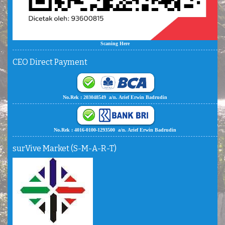
Scaning Here
CEO Direct Payment
No.Rek : 203048549 a/n. Arief Erwin Badrudin
No.Rek : 4016-0100-1293500 a/n. Arief Erwin Badrudin
surVive Market (S-M-A-R-T)