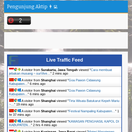
Pengunjung Aktip 👨‍💻
Live Traffic Feed
A visitor from
Surakarta, Jawa Tengah
viewed "
Cara membuat
jebakan musang ~ surVive…
"
2 mins ago
A visitor from
Shanghai
viewed "
Goa Pawon Cidawung
Kabupaten…
"
6 mins ago
A visitor from
Shanghai
viewed "
Goa Pawon Cidawung
Kabupaten…
"
6 mins ago
A visitor from
Shanghai
viewed "
Tirta Wisata Batukarut Kepeh Mariu
~…
"
19 mins ago
A visitor from
Shanghai
viewed "
Festival Nampaling Kabupaten…
"
1
hr 37 mins ago
A visitor from
Shanghai
viewed "
KAWASAN PENGHASIL KAPOL DI
KABUPATEN…
"
2 hrs 4 mins ago
A visitor from
Kuningan, Jawa Barat
viewed "
Materi Manajemen