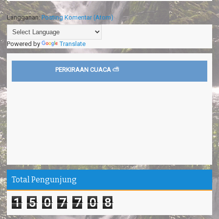
Langganan:
Posting Komentar (Atom)
Powered by
Translate
PERKIRAAN CUACA ⛅
Total Pengunjung
1
5
0
7
7
0
8