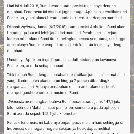
a
Hari ini 6 Juli 2018, Bumi berada pada posisi terjauhnya dengan
v
i
matahari. Fenomena ini disebut juga sebagai Aphelion, kebalikan dari
g
Perihelion, yakni planet berada pada titik terdekat dengan matahari.
a
Dilansir
Nytimes
, Jumat (6/7/2018), pada posisi Aphelion, Bumi akan
t
berada tiga juta mil lebih jauh dari matahari. Perubahan ini terjadi
i
o
karena orbit planet Bumi tidak melingkar secara sempurna, sehingga
n
ada kalanya Bumi menempati posisi terdekat atau terjauhnya dengan
matahari.
Umumnya Aphelion terjadi pada saat Juli, sedangkan lawannya
Perihelion, berada setiap Januari.
Titik terjauh Bumi dengan matahari menjadikan jumlah sinar matahari
yang diterima oleh planet turun hingga 7 persen dibandingkan
dengan Januari. Adanya perubahan dalam orbit planet ini tidak
mempengaruhi fenomena musim di Bumi.
Wikipedia
menerangkan bahwa Bumi berada pada jarak 147,1 juta
kilometer dari Matahari saat perihelion, sementara pada aphelion
Bumi berada sejauh 152,1 juta kilometer.
Puncak fenomena ini kabarnya terjadi pada malam hari, sehingga di
Indonesia dan negara-negara sekitarnya tidak dapat melihat