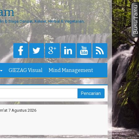
eam
in & Siaga Darurat, Kuliner, Herbal & Vegetarian,
GIEZAG Visual
Mind Management
m'at 7 Agustus 2026