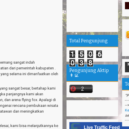
Total Pengunjung
1
5
0
6
0
3
8
 memang sangat indah
ian dari pemerintah kabupaten .
Pengunjung Aktip
--
h yang selama ini dimanfaatkan oleh
👨‍💻
Ta
“P
T
ang sangat besar, bertahap kami
--
gka panjangnya kami akan
Ke
 dan arena flying fox. Apalagi di
se
engenai rencana pembukaan wisata
isatawan dan meningkatkan
--
Pa
elesai, kami bisa melanjutkannya ke
Live Traffic Feed
--