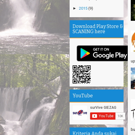
Gn
Ta
►
2015
(9)
Th
Mi
Download Play Store &
SCANING here
Th
se
Sa
Se
up
Su
エ
Pa
Na
Am
YouTube
Hi
bu
Kriteria Anda sukai