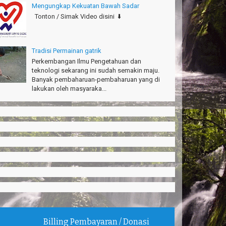
Mengungkap Kekuatan Bawah Sadar
Tonton / Simak Video disini ⬇️
Tradisi Permainan gatrik
Perkembangan Ilmu Pengetahuan dan
teknologi sekarang ini sudah semakin maju.
Banyak pembaharuan-pembaharuan yang di
lakukan oleh masyaraka...
Billing Pembayaran / Donasi