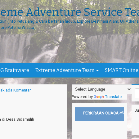
reme Adventure Service T
tion (Info Petualang & Cara bertahan hidup, Explore Destinasi Alam, Uji Adrenal
lore Potensi Wisata)
G Brainware
Extreme Adventure Team
SMART Online
dak ada Komentar
Powered by
Translate
Ju
PERKIRAAN CUACA ⛅
da di Desa Sidamulih