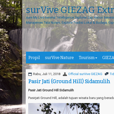
surVive GIEZAG Ext
sure My Live 6eneral 1ntelligence 3xplorer 2ap 4ction 6enera
Manajemen Tata Nurani, Explore Tradisi Lokal & Budaya, Exp
Propil
surVive Nature
Tourism
GIEZA
Rabu, Juli 11, 2018
Official surVive GIEZAG
Ti
Pasir Jati (Ground Hill) Sidamulih
Pasir Jati Ground Hill Sidamulih
Pasirjati Ground Hill, adalah tujuan wisata baru yang bera