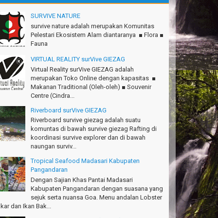
ara - Bandung
SURVIVE NATURE
.Semeru mantap, Thanks gan!
survive nature adalah merupakan Komunitas
tius Sinaga - Lampung
Pelestari Ekosistem Alam diantaranya ■ Flora ■
Fauna
.Ciremai seru banget
dwan - Bekasi
VIRTUAL REALITY surVive GIEZAG
Virtual Reality surVive GIEZAG adalah
konya seru, Amazing gmana?!
merupakan Toko Online dengan kapasitas ■
si - Cimahi
Makanan Traditional (Oleh-oleh) ■ Souvenir
Centre (Cindra...
anks Gn.Ciremai mantap
an - Surabaya
Riverboard surVive GIEZAG
Riverboard survive giezag adalah suatu
anks!Green canyon Amazing
komuntas di bawah survive giezag Rafting di
lliam - Singapore
koordinasi survive explorer dan di bawah
naungan surviv...
Ims Team surVive atas panduan wisata Kabupaten
ngandaran
Tropical Seafood Madasari Kabupaten
cky - Depok
Pangandaran
Dengan Sajian Khas Pantai Madasari
turnuhun kang Arief, Citumang seru!
Kabupaten Pangandaran dengan suasana yang
sna - Garut
sejuk serta nuansa Goa. Menu andalan Lobster
kar dan Ikan Bak...
Ims surVive GIEZAG telah menemani kami ke