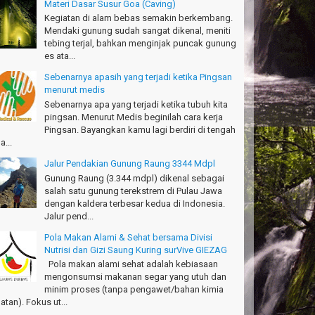
.Semeru. Salam lestari!
Materi Dasar Susur Goa (Caving)
pak Adventure Club - Bandung Barat
Kegiatan di alam bebas semakin berkembang.
Mendaki gunung sudah sangat dikenal, meniti
anks!
tebing terjal, bahkan menginjak puncak gunung
chael - Sydney
es ata...
Sebenarnya apasih yang terjadi ketika Pingsan
anks Bodyrafting Green canyon, extreme, enjoy dan
menurut medis
ru
Sebenarnya apa yang terjadi ketika tubuh kita
ntoso - Kudus
pingsan. Menurut Medis beginilah cara kerja
Pingsan. Bayangkan kamu lagi berdiri di tengah
ru banget Pantai Batukaras!
a...
drajat - Kuningan
Jalur Pendakian Gunung Raung 3344 Mdpl
キサイティングなツアー。ありがとう Arief
Gunung Raung (3.344 mdpl) dikenal sebagai
ngandaran
salah satu gunung terekstrem di Pulau Jawa
kata-Osaka Japan
dengan kaldera terbesar kedua di Indonesia.
Jalur pend...
azing palace
romi - Fukusima Japan
Pola Makan Alami & Sehat bersama Divisi
Nutrisi dan Gizi Saung Kuring surVive GIEZAG
Pola makan alami sehat adalah kebiasaan
mengonsumsi makanan segar yang utuh dan
minim proses (tanpa pengawet/bahan kimia
atan). Fokus ut...