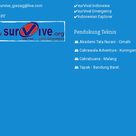
 survive_giezag@live.com
✔️surVival Indonesia
✔️surVival Emergency
der
✔️Indonesian Explorer
Pendukung Teknis
👥 Akademi Tata Nurani - Cimahi
👥 Cakrawala Adventure - Kuningan
👥 Cakrabuana - Malang
👥 Tapak - Bandung Barat