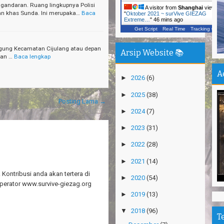
Si
ngandaran. Ruang lingkupnya Polisi
A visitor from
Shanghai
viewed
n khas Sunda. Ini merupaka…
Baca
"
Oktober 2021 ~ surVive GIEZAG
Ca
Extreme…
"
46 mins ago
Vi
Get Script
Real Time
Tracking ON
Ka
 Agung Kecamatan Cijulang atau depan
Arsip Website 📚
Un
ran …
Baca lengkap
In
A
►
2026
(6)
Jo
Pu
►
2025
(38)
Posting Lama →
Pe
►
2024
(7)
De
►
2023
(31)
Pa
►
2022
(28)
Sh
►
2021
(14)
Ha
Na
Kontribusi anda akan tertera di
►
2020
(54)
perator www.survive-giezag.org
Pu
►
2019
(13)
An
▼
2018
(96)
T
Mi