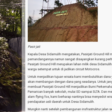
Pasir jati
Kepala Desa Sidamulih mengatakan, Pasirjati Ground Hill
pemandangannya namun sangat disayangkan kurang perhat
Pasirjati Ground Hill merupakan lahan milik desa Sidamuli
warga setempat untuk di jadikan circuit Motocros.
Untuk menjadikan tujuan wisata kami membutuhkan dana y
akan membangun dengan dana yang seadanya. Untuk jan
membuat Pasirjati Ground Hill menjadikan Bumi Perkemahan,
Pamarican banyak sekolah, mulai SD sampai SLTA. Dan m
alam flying fox, kami berharap nantinya bisa menyedot w
pendapatan asli daerah untuk Desa Sidamulih.
Mungkin nanti setelah pembangunan insfrastruktur jalan s