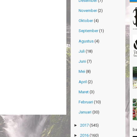
Desember
(7)
Ti
November
(2)
Gn
Ma
Oktober
(4)
Gn
September
(1)
Ri
Agustus
(4)
Po
Su
Juli
(18)
Juni
(7)
Th
Ri
Mei
(8)
Th
April
(2)
Wi
Maret
(3)
TR
Pa
Februari
(10)
Ja
Januari
(30)
Ha
Ri
►
2017
(545)
ba
TR
►
2016
(160)