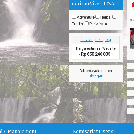
dari surVive GIEZAG
Adventure
Herbal
Tradisi
Pariwisata
survive-giezag.org
Harga estimasi Website
Rp 650.246.085
•
•
Diberdayakan oleh
Blogger
.
ial & Manajement
Komisariat Lisensi