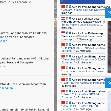
ami ini bisa terwujud.
Me
A visitor from
Shanghai
viewed
be
"
Manfaat Rumput Laut dan Nutrisinya…
"
M
mins ago
--
A visitor from
San Juan
Su
Nepomuceno, Caazapa
viewed "
Manfaa
Bunga Pepaya untuk Kesehatan…
"
20
Ma
mins ago
Ti
upaten Pangandaran 12-14 Oktober
A visitor from
Padalarang, Jawa
Barat
viewed "
Materi Dasar Susur Goa
 yang berada di Kabupaten
(Caving) ~…
"
20 mins ago
Tr
ngkap
An
A visitor from
Shanghai
viewed
"
Desember 2021 ~ surVive GIEZAG
Extreme…
"
30 mins ago
Pa
A visitor from
Shanghai
viewed
Ir
Boulvard Pangandaran 18-21 Oktober
"
Desember 2023 ~ surVive GIEZAG
 yang berada di Kabupaten
Extreme…
"
41 mins ago
ngkap
Ou
A visitor from
Shanghai
viewed
An
"
Extreme Adventure Green Canyon…
"
4
mins ago
Th
A visitor from
Shanghai
viewed
B
"
Pasir Pilar Hill Kabupaten Pangandaran
rletak di Desa Babakan Kecamatan
Da
41 mins ago
a lengkap
A visitor from
Shanghai
viewed
Pa
"
Maret 2021 ~ surVive GIEZAG
Extreme…
"
45 mins ago
Sh
A visitor from
Shanghai
viewed
"
Maret 2021 ~ surVive GIEZAG
Sa
Extreme…
"
45 mins ago
ndaran telah terbentuk ini kalau di