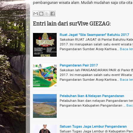
pembangunan wisata alam. Mudah mudahan saja cita-cita k
Entri lain dari surVive GIEZAG:
Ruat Jagat "Sila Saamparan" Batuhiu 2017
Saksikan RUAT JAGAT di Pantai Batuhiu Kab
2017. Ini merupakan salah satu event wisata
Pangandaran Sumber Asep Kartiwa…
Baca le
Pangandaran Pair 2017
Saksikan lah PANGANDARAN PAIR di Parkir 
2017. Ini merupakan salah satu event Wisata
Pangandaran Sumber Asep Kartiwa…
Baca le
Pelabuhan Ikan & Nelayan Pangandaran
Pelabuhan Ikan dan nelayan Pangandaran te
Pangandaran Kabupaten Pangandaran …
Bac
Satuan Tugas Jaga Lembur Pangandaran
Satuan Tugas Jaga Lembur di Kabupaten Panga