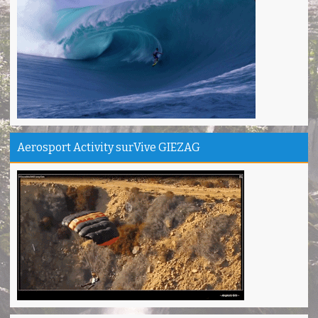
Camping Ipukan Enjoy banget
Vina - Jakarta
Kampung Badud & Jembatan pelangi Pangandaran Unik
Indra - Tasikmalaya
Jojogan / Wonderhill Pangandaran punya Mantap
Pupung - Magelang
Pepedan Hill Indah & Mantap
Aerosport Activity surVive GIEZAG
Deni - Sumedang
Pantai Batuhiu mantap...
Shella - Semarang
Haturnuhun Kang Ali Gn.Salamet seru lho
Nadia - Bandung
Puas deh adventure disini,thanks lo!
Anita - Bandung
Mind managementnya mantap!
Tiara - Bandung