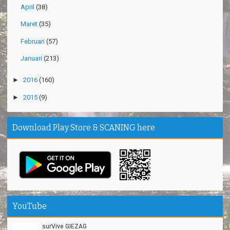
April
(38)
Maret
(35)
Februari
(57)
Januari
(213)
►
2016
(160)
►
2015
(9)
Download Play Store & SCANING here
YouTube