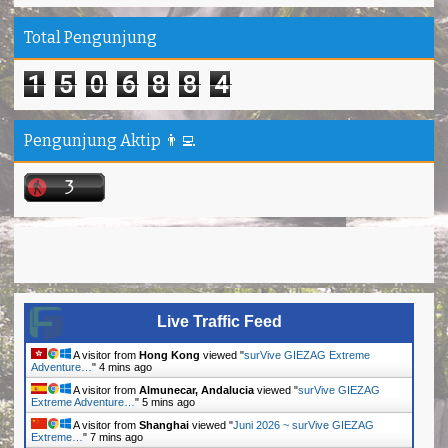
Total Pengunjung
1
5
0
6
8
8
4
Pengunjung Aktip 👨‍💻
Live Traffic Feed
A visitor from
Hong Kong
viewed "
surVive GIEZAG Extreme
Adventure…
"
4 mins ago
A visitor from
Almunecar, Andalucia
viewed "
surVive GIEZAG
Extreme Adventure…
"
5 mins ago
A visitor from
Shanghai
viewed "
Juni 2026 ~ surVive GIEZAG
Extreme…
"
7 mins ago