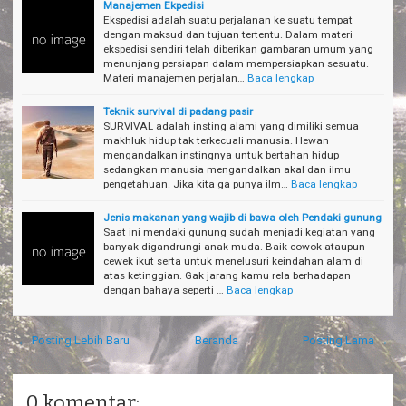
Manajemen Ekpedisi
Ekspedisi adalah suatu perjalanan ke suatu tempat
dengan maksud dan tujuan tertentu. Dalam materi
ekspedisi sendiri telah diberikan gambaran umum yang
menunjang persiapan dalam mempersiapkan sesuatu.
Materi manajemen perjalan…
Baca lengkap
Teknik survival di padang pasir
SURVIVAL adalah insting alami yang dimiliki semua
makhluk hidup tak terkecuali manusia. Hewan
mengandalkan instingnya untuk bertahan hidup
sedangkan manusia mengandalkan akal dan ilmu
pengetahuan. Jika kita ga punya ilm…
Baca lengkap
Jenis makanan yang wajib di bawa oleh Pendaki gunung
Saat ini mendaki gunung sudah menjadi kegiatan yang
banyak digandrungi anak muda. Baik cowok ataupun
cewek ikut serta untuk menelusuri keindahan alam di
atas ketinggian. Gak jarang kamu rela berhadapan
dengan bahaya seperti …
Baca lengkap
← Posting Lebih Baru
Beranda
Posting Lama →
0 komentar: