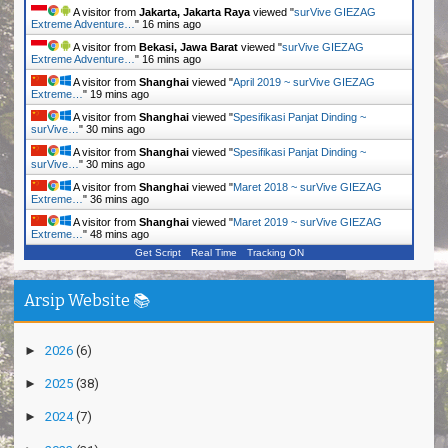
A visitor from
Jakarta, Jakarta Raya
viewed "
surVive GIEZAG
Extreme Adventure…
"
16 mins ago
A visitor from
Bekasi, Jawa Barat
viewed "
surVive GIEZAG
Extreme Adventure…
"
16 mins ago
A visitor from
Shanghai
viewed "
April 2019 ~ surVive GIEZAG
Extreme…
"
19 mins ago
A visitor from
Shanghai
viewed "
Spesifikasi Panjat Dinding ~
surVive…
"
30 mins ago
A visitor from
Shanghai
viewed "
Spesifikasi Panjat Dinding ~
surVive…
"
30 mins ago
A visitor from
Shanghai
viewed "
Maret 2018 ~ surVive GIEZAG
Extreme…
"
36 mins ago
A visitor from
Shanghai
viewed "
Maret 2019 ~ surVive GIEZAG
Extreme…
"
48 mins ago
Get Script
Real Time
Tracking ON
Arsip Website 📚
►
2026
(6)
►
2025
(38)
►
2024
(7)