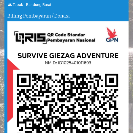
👥 Tapak - Bandung Barat
Billing Pembayaran / Donasi