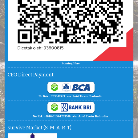
Scaning Here
CEO Direct Payment
No.Rek : 203048549 a/n. Arief Erwin Badrudin
No.Rek : 4016-0100-1293500 a/n. Arief Erwin Badrudin
surVive Market (S-M-A-R-T)