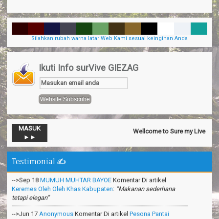
Silahkan rubah warna latar Web Kami sesuai keinginan Anda
Ikuti Info surVive GIEZAG
MASUK
Wellcome to Sure my Live General 
-->Nov 13
Official SurVive GIEZAG
Komentar Di artikel
Taman
►►
Pacuan Kuda Kabupaten Pangandaran
:
“Perjalaman yang luar
biasa”
Testimonial ✍️
-->Sep 18
MUMUH MUHTAR BAYOE
Komentar Di artikel
Keremes Oleh Oleh Khas Kabupaten
:
“Makanan sederhana
tetapi elegan”
-->Jun 17
Anonymous
Komentar Di artikel
Pesona Pantai
Madasari Pangandaran
:
“Mantapppp i like it ”