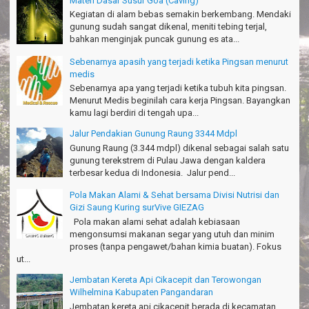
Materi Dasar Susur Goa (Caving)
Tapak Adventure Club - Bandung Barat
Kegiatan di alam bebas semakin berkembang. Mendaki
gunung sudah sangat dikenal, meniti tebing terjal,
Thanks!
bahkan menginjak puncak gunung es ata...
Michael - Sydney
Sebenarnya apasih yang terjadi ketika Pingsan menurut
Thanks Bodyrafting Green canyon, extreme, enjoy dan seru
medis
Santoso - Kudus
Sebenarnya apa yang terjadi ketika tubuh kita pingsan.
Menurut Medis beginilah cara kerja Pingsan. Bayangkan
Seru banget Pantai Batukaras!
kamu lagi berdiri di tengah upa...
Sudrajat - Kuningan
Jalur Pendakian Gunung Raung 3344 Mdpl
エキサイティングなツアー。ありがとう Arief Pangandaran
Gunung Raung (3.344 mdpl) dikenal sebagai salah satu
Nakata-Osaka Japan
gunung terekstrem di Pulau Jawa dengan kaldera
terbesar kedua di Indonesia. Jalur pend...
Amazing palace
Hiromi - Fukusima Japan
Pola Makan Alami & Sehat bersama Divisi Nutrisi dan
Gizi Saung Kuring surVive GIEZAG
Pola makan alami sehat adalah kebiasaan
mengonsumsi makanan segar yang utuh dan minim
proses (tanpa pengawet/bahan kimia buatan). Fokus
ut...
Jembatan Kereta Api Cikacepit dan Terowongan
Wilhelmina Kabupaten Pangandaran
Jembatan kereta api cikacepit berada di kecamatan