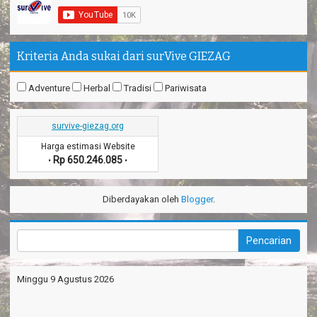
Kriteria Anda sukai dari surVive GIEZAG
Adventure
Herbal
Tradisi
Pariwisata
survive-giezag.org
Harga estimasi Website
Rp 650.246.085
•
•
Diberdayakan oleh
Blogger
.
Minggu 9 Agustus 2026