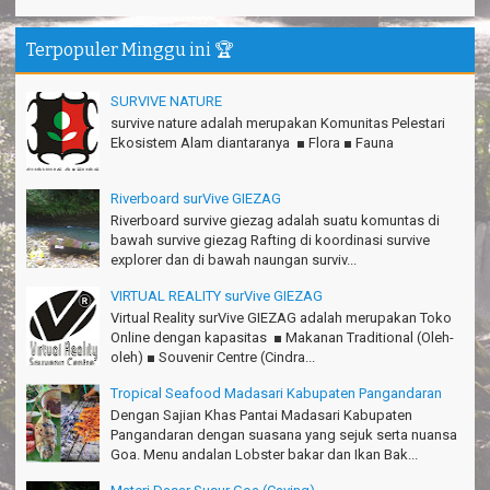
Gn.Semeru mantap, Thanks gan!
Matius Sinaga - Lampung
Terpopuler Minggu ini 🏆
Gn.Ciremai seru banget
Ridwan - Bekasi
SURVIVE NATURE
survive nature adalah merupakan Komunitas Pelestari
Pokonya seru, Amazing gmana?!
Ekosistem Alam diantaranya ■ Flora ■ Fauna
Susi - Cimahi
Riverboard surVive GIEZAG
Thanks Gn.Ciremai mantap
Rian - Surabaya
Riverboard survive giezag adalah suatu komuntas di
bawah survive giezag Rafting di koordinasi survive
Thanks!Green canyon Amazing
explorer dan di bawah naungan surviv...
William - Singapore
VIRTUAL REALITY surVive GIEZAG
TRIms Team surVive atas panduan wisata Kabupaten
Virtual Reality surVive GIEZAG adalah merupakan Toko
Pangandaran
Online dengan kapasitas ■ Makanan Traditional (Oleh-
Jacky - Depok
oleh) ■ Souvenir Centre (Cindra...
Tropical Seafood Madasari Kabupaten Pangandaran
Haturnuhun kang Arief, Citumang seru!
Risna - Garut
Dengan Sajian Khas Pantai Madasari Kabupaten
Pangandaran dengan suasana yang sejuk serta nuansa
TRIms surVive GIEZAG telah menemani kami ke Gn.Semeru.
Goa. Menu andalan Lobster bakar dan Ikan Bak...
Salam lestari!