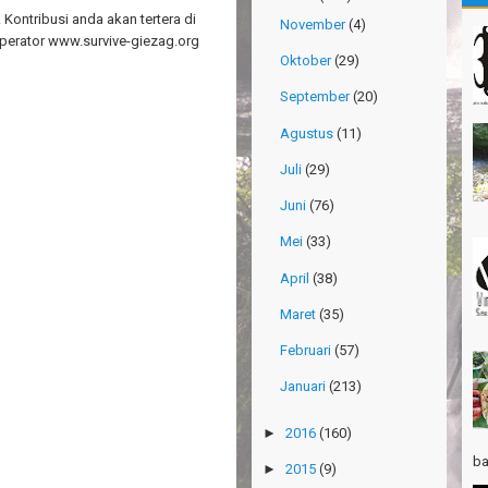
Kontribusi anda akan tertera di
November
(4)
Gn
perator www.survive-giezag.org
Ma
Oktober
(29)
Gn
September
(20)
Ri
Agustus
(11)
Po
Su
Juli
(29)
Th
Juni
(76)
Ri
Mei
(33)
Th
April
(38)
Wi
Maret
(35)
TR
Pa
Februari
(57)
Ja
Januari
(213)
Ha
Ri
►
2016
(160)
TR
ba
►
2015
(9)
Gn