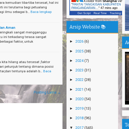
A visitor from
Shanghai
viewed
a kemudian tiba-tiba tersesat, hal ini
"
PANTAI TANGKISAN KABUPATEN
Ca
rti ini terutama bagi petualang
PANGANDARAN…
"
47 mins ago
Vi
bagi ilmu sebagai b…
Baca lengkap
Get Script
Real Time
Tracking ON
Ka
Arsip Website 📚
Un
 dan Aman
In
eringkali sangat mengganggu
tu ini terkadang terasa sangat
►
2026
(6)
erbagai faktor, untuk
A
Jo
Pu
►
2025
(38)
Pe
►
2024
(7)
kita hilang atau tersesat ,faktor
De
ari petunjuk tentang dimana posisi
►
2023
(31)
tar,dan tentunya adalah b…
Baca
Pa
Sh
►
2022
(28)
Ha
►
2021
(14)
Posting Lama →
Na
►
2020
(54)
Pu
►
2019
(13)
An
►
2018
(96)
Mi
T
Ti
▼
2017
(545)