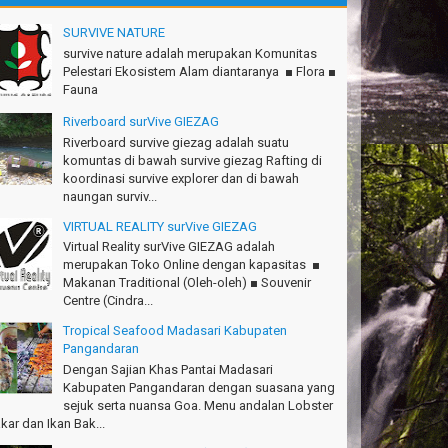
.Semeru mantap, Thanks gan!
SURVIVE NATURE
tius Sinaga - Lampung
survive nature adalah merupakan Komunitas
Pelestari Ekosistem Alam diantaranya ■ Flora ■
.Ciremai seru banget
Fauna
dwan - Bekasi
Riverboard surVive GIEZAG
konya seru, Amazing gmana?!
Riverboard survive giezag adalah suatu
si - Cimahi
komuntas di bawah survive giezag Rafting di
koordinasi survive explorer dan di bawah
anks Gn.Ciremai mantap
naungan surviv...
an - Surabaya
VIRTUAL REALITY surVive GIEZAG
anks!Green canyon Amazing
Virtual Reality surVive GIEZAG adalah
lliam - Singapore
merupakan Toko Online dengan kapasitas ■
Makanan Traditional (Oleh-oleh) ■ Souvenir
Ims Team surVive atas panduan wisata Kabupaten
Centre (Cindra...
ngandaran
cky - Depok
Tropical Seafood Madasari Kabupaten
Pangandaran
turnuhun kang Arief, Citumang seru!
Dengan Sajian Khas Pantai Madasari
sna - Garut
Kabupaten Pangandaran dengan suasana yang
sejuk serta nuansa Goa. Menu andalan Lobster
Ims surVive GIEZAG telah menemani kami ke
kar dan Ikan Bak...
.Semeru. Salam lestari!