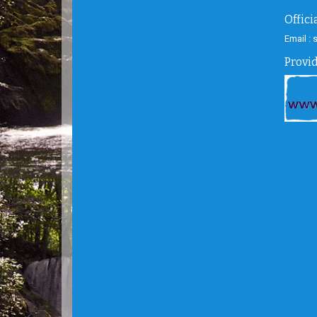
Offic
Email :
Provi