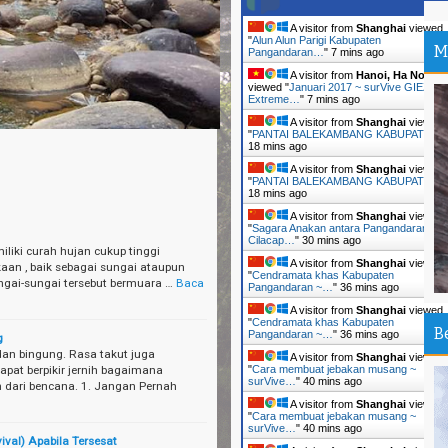
be
A visitor from
Shanghai
viewed
"
Alun Alun Parigi Kabupaten
--
M
Pangandaran…
"
7 mins ago
Su
A visitor from
Hanoi, Ha Noi
viewed "
Januari 2017 ~ surVive GIEZAG
Ma
Extreme…
"
7 mins ago
Ti
A visitor from
Shanghai
viewed
"
PANTAI BALEKAMBANG KABUPATEN
Tr
18 mins ago
An
A visitor from
Shanghai
viewed
"
PANTAI BALEKAMBANG KABUPATEN
18 mins ago
Pa
Ir
A visitor from
Shanghai
viewed
"
Sagara Anakan antara Pangandaran-
Cilacap…
"
30 mins ago
liki curah hujan cukup tinggi
Ou
A visitor from
Shanghai
viewed
aan , baik sebagai sungai ataupun
An
"
Cendramata khas Kabupaten
ngai-sungai tersebut bermuara …
Baca
Pangandaran ~…
"
36 mins ago
Th
A visitor from
Shanghai
viewed
"
Cendramata khas Kabupaten
Da
B
Pangandaran ~…
"
36 mins ago
g
dan bingung. Rasa takut juga
A visitor from
Shanghai
viewed
Pa
pat berpikir jernih bagaimana
"
Cara membuat jebakan musang ~
Sh
surVive…
"
40 mins ago
 dari bencana. 1. Jangan Pernah
A visitor from
Shanghai
viewed
Sa
"
Cara membuat jebakan musang ~
surVive…
"
40 mins ago
Si
ival) Apabila Tersesat