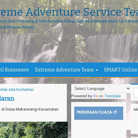
reme Adventure Service T
tion (Info Petualang & Cara bertahan hidup, Explore Destinasi Alam, Uji Adrenal
lore Potensi Wisata)
G Brainware
Extreme Adventure Team
SMART Online
idak ada Komentar
Powered by
Translate
daran
k di Desa Mekarwangi Kecamatan
Mi
PERKIRAAN CUACA ⛅