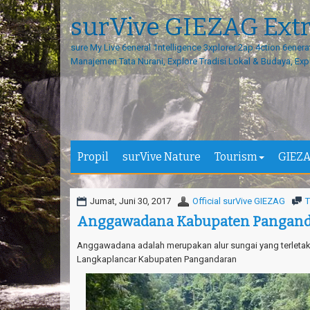
surVive GIEZAG Ext
sure My Live 6eneral 1ntelligence 3xplorer 2ap 4ction 6enera
Manajemen Tata Nurani, Explore Tradisi Lokal & Budaya, Exp
Propil
surVive Nature
Tourism
GIEZA
Jumat, Juni 30, 2017
Official surVive GIEZAG
T
Anggawadana Kabupaten Pangan
Anggawadana adalah merupakan alur sungai yang terleta
Langkaplancar Kabupaten Pangandaran