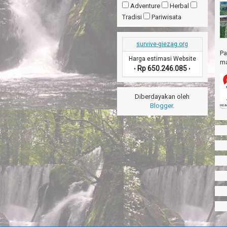
Adventure
Herbal
Tradisi
Pariwisata
survive-giezag.org
Pa
Harga estimasi Website
ma
Rp 650.246.085
•
•
Diberdayakan oleh
Blogger
.