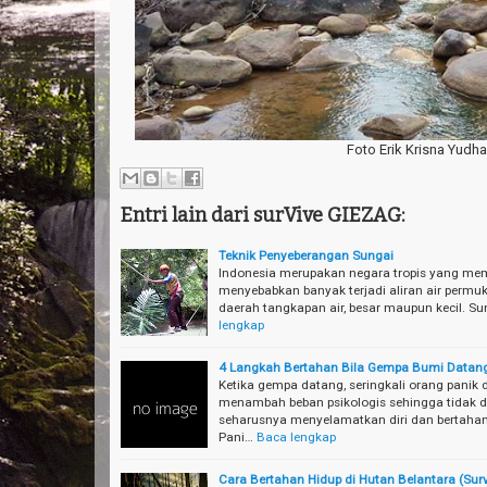
Foto Erik Krisna Yudha
Entri lain dari surVive GIEZAG:
Teknik Penyeberangan Sungai
Indonesia merupakan negara tropis yang memi
menyebabkan banyak terjadi aliran air permuk
daerah tangkapan air, besar maupun kecil. Su
lengkap
4 Langkah Bertahan Bila Gempa Bumi Datan
Ketika gempa datang, seringkali orang panik 
menambah beban psikologis sehingga tidak da
seharusnya menyelamatkan diri dan bertahan
Pani…
Baca lengkap
Cara Bertahan Hidup di Hutan Belantara (Surv