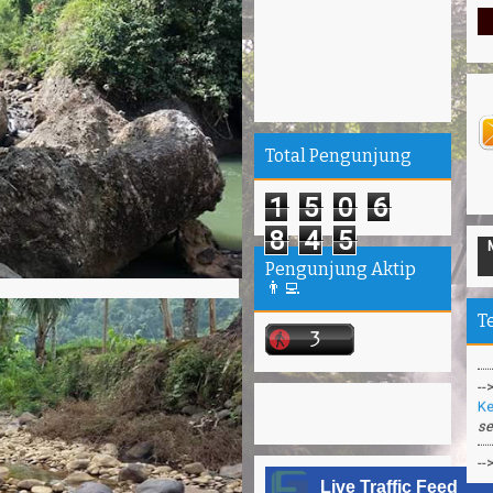
Total Pengunjung
1
5
0
6
8
4
5
--
Pengunjung Aktip
Ta
👨‍💻
“P
T
--
Ke
se
--
Pa
--
Live Traffic Feed
Me