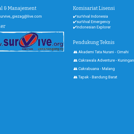
ial & Manajement
Komisariat Lisensi
 survive_giezag@live.com
✔️surVival Indonesia
✔️surVival Emergency
der
✔️Indonesian Explorer
Pendukung Teknis
👥 Akademi Tata Nurani - Cimahi
👥 Cakrawala Adventure - Kuningan
👥 Cakrabuana - Malang
👥 Tapak - Bandung Barat