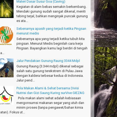
Materi Dasar Susur Goa (Caving)
pak Adventure Club - Bandung Barat
Kegiatan di alam bebas semakin berkembang.
anks!
Mendaki gunung sudah sangat dikenal, meniti
chael - Sydney
tebing terjal, bahkan menginjak puncak gunung
es ata...
anks Bodyrafting Green canyon, extreme, enjoy dan
Sebenarnya apasih yang terjadi ketika Pingsan
ru
menurut medis
ntoso - Kudus
Sebenarnya apa yang terjadi ketika tubuh kita
pingsan. Menurut Medis beginilah cara kerja
ru banget Pantai Batukaras!
Pingsan. Bayangkan kamu lagi berdiri di tengah
drajat - Kuningan
a...
キサイティングなツアー。ありがとう Arief
Jalur Pendakian Gunung Raung 3344 Mdpl
ngandaran
Gunung Raung (3.344 mdpl) dikenal sebagai
kata-Osaka Japan
salah satu gunung terekstrem di Pulau Jawa
dengan kaldera terbesar kedua di Indonesia.
azing palace
Jalur pend...
romi - Fukusima Japan
Pola Makan Alami & Sehat bersama Divisi
Nutrisi dan Gizi Saung Kuring surVive GIEZAG
Pola makan alami sehat adalah kebiasaan
mengonsumsi makanan segar yang utuh dan
minim proses (tanpa pengawet/bahan kimia
atan). Fokus ut...