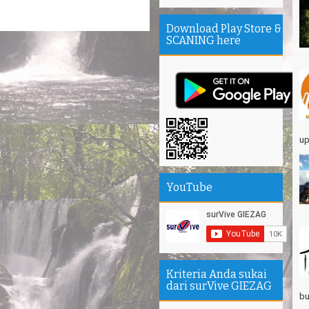
Ta
Download Play Store &
Th
SCANING here
Mi
Th
se
Sa
Se
Su
up
エ
Pa
Na
YouTube
Am
Hi
Kriteria Anda sukai
dari surVive GIEZAG
bu