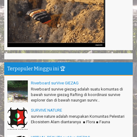
Pantai Batuhiu mantap...
Shella - Semarang
Haturnuhun Kang Ali Gn.Salamet seru lho
Nadia - Bandung
Puas deh adventure disini,thanks lo!
Anita - Bandung
Mind managementnya mantap!
Tiara - Bandung
Gn.Semeru mantap, Thanks gan!
Terpopuler Minggu ini 🏆
Matius Sinaga - Lampung
Riverboard surVive GIEZAG
Gn.Ciremai seru banget
Ridwan - Bekasi
Riverboard survive giezag adalah suatu komuntas di
bawah survive giezag Rafting di koordinasi survive
Pokonya seru, Amazing gmana?!
explorer dan di bawah naungan surviv...
Susi - Cimahi
SURVIVE NATURE
survive nature adalah merupakan Komunitas Pelestari
Thanks Gn.Ciremai mantap
Ekosistem Alam diantaranya ■ Flora ■ Fauna
Rian - Surabaya
Thanks!Green canyon Amazing