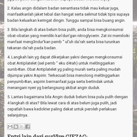
2. Kalau angin didalam badan senantiasa tidak mau keluar juga,
manfaatkanlah jaket tebal dan hangat serta selimut tidak tipis supaya
badan keluarkan keringat dingin. Tunggu sampai bisa buang angin.
3. Bila langkah di atas belum bisa pulih, anda bisa mengkonsumsi
obat-obatan yang memiliki kan'dun'gan nitroglycerin. Zat ini memiloiki
manfaat meng3ndur'kan pemb " ul'uh da'rah serta bisa turunkan
tekanan da'rah pada badan.
4. Langkah lain yg dapat dikerjakan yakni dengan mengkonsumsi
obat Antiplatelet (sel pemb " eku d4rah) untuk mel0nggarkan
sumb4tan. Obat Antiplatelet yg paling murah serta paling mudah
dijumpai yakni Aspirin. Terkecuali bisa menolong mel0nggarkan
penyumb4tan, aspirin bermanfaat juga serta bertindak untuk
menangani nyeri yg berlangsung akibat angin duduk.
5. Lantas bagaimana bila Angin duduk belum bisa pula pulih dengan
4 langkah di atas? Bila lewat cara di atas belum juga pulih, jadi
cepatlah bawa kedokter paling dekat untuk peroleh perlakuan
selanjutnya.
Entri lain dari surVive GIEZAG: