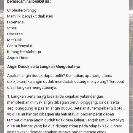
bermacam hal berikut ini :
Cholesterol tinggi
Memiliki penyakit diabetes
Hipertensi
Stres
Obesitas
Mer0k0k
Cerita Penyakit
Kurang berolahraga
Aspek Umur
Angin Duduk serta Langkah Mengobatinya
Apakah angin duduk dapat pulih? Kemudian, apa yang utama
dikerjakan jika angin duduk mendadak datang menyerang? Tersebut
disini langkah mengatasinya.
1. Langkah pertama yg bisa anda kerjakan yakni dengan
memoleskan minyak angin dibagian perut, pinggang, da'da, serta
segi punggung si pasien angin duduk. Setelah itu tempelkan 2 botol
yg di isi air hangat dibagian ulu hati atau di bagian perut depan
tempat dimana angin duduk tidak bisa keluar. Tengah untuk botol yg
di isi air hangat yang ke dua di tempatkan pada telapak kaki. Posisi
yg pas yakni dengan rebahan supaya badan merasa enjoy.