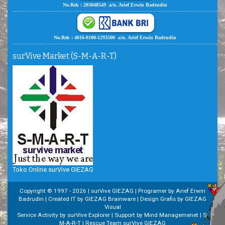
No.Rek : 203048549 a/n. Arief Erwin Badrudin
No.Rek : 4016-0100-1293500 a/n. Arief Erwin Badrudin
surVive Market (S-M-A-R-T)
Toko Online surVive GIEZAG
Copyright © 1997 -
2026 | surVive GIEZAG | Programer by Arief Erwin
Badrudin | Created IT by GIEZAG Brainware | Design Grafis by GIEZAG
Visual
Service Activity by surVive Explorer | Support by Mind Managemenet | S-
M-A-R-T | Rescue Team surVive GIEZAG