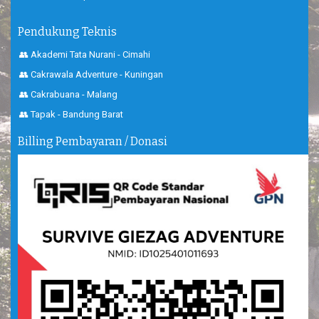
Pendukung Teknis
👥 Akademi Tata Nurani - Cimahi
👥 Cakrawala Adventure - Kuningan
👥 Cakrabuana - Malang
👥 Tapak - Bandung Barat
Billing Pembayaran / Donasi