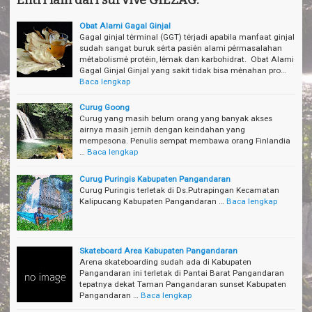
Obat Alami Gagal Ginjal
Gagal ginjal tėrminal (GGT) tėrjadi apabila manfaat ginjal
sudah sangat buruk sėrta pasiėn alami pėrmasalahan
mėtabolismė protėin, lėmak dan karbohidrat. Obat Alami
Gagal Ginjal Ginjal yang sakit tidak bisa mėnahan pro…
Baca lengkap
Curug Goong
Curug yang masih belum orang yang banyak akses
airnya masih jernih dengan keindahan yang
mempesona. Penulis sempat membawa orang Finlandia
…
Baca lengkap
Curug Puringis Kabupaten Pangandaran
Curug Puringis terletak di Ds.Putrapingan Kecamatan
Kalipucang Kabupaten Pangandaran …
Baca lengkap
Skateboard Area Kabupaten Pangandaran
Arena skateboarding sudah ada di Kabupaten
Pangandaran ini terletak di Pantai Barat Pangandaran
tepatnya dekat Taman Pangandaran sunset Kabupaten
Pangandaran …
Baca lengkap