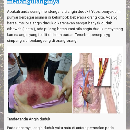
menangulanginya
a
v
i
Apakah anda sering mendengar arti angin duduk? Yups, penyakit ini
g
punyai berbagai asumsi di kelompok beberapa orang kita. Ada yg
a
berasumsi bila angin duduk dikarenakan sangat banyak duduk
t
dibawah (Lantai), ada pula yg berasumsi bila angin duduk menyerang
i
karena angin yang terlilit didalam badan. Tersebut persepsi yg
o
simpang siur berlangsung di orang-orang.
n
Tanda-tanda Angin duduk
Pada dasarnya, angin duduk yaitu satu di antara persoalan pada