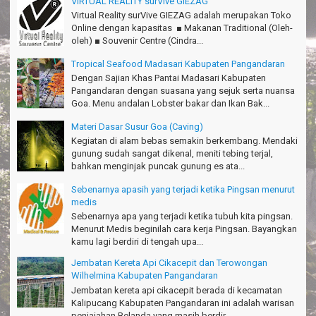
VIRTUAL REALITY surVive GIEZAG
William - Singapore
Virtual Reality surVive GIEZAG adalah merupakan Toko
Online dengan kapasitas ■ Makanan Traditional (Oleh-
TRIms Team surVive atas panduan wisata Kabupaten
oleh) ■ Souvenir Centre (Cindra...
Pangandaran
Jacky - Depok
Tropical Seafood Madasari Kabupaten Pangandaran
Dengan Sajian Khas Pantai Madasari Kabupaten
Haturnuhun kang Arief, Citumang seru!
Pangandaran dengan suasana yang sejuk serta nuansa
Risna - Garut
Goa. Menu andalan Lobster bakar dan Ikan Bak...
TRIms surVive GIEZAG telah menemani kami ke Gn.Semeru.
Materi Dasar Susur Goa (Caving)
Salam lestari!
Kegiatan di alam bebas semakin berkembang. Mendaki
Tapak Adventure Club - Bandung Barat
gunung sudah sangat dikenal, meniti tebing terjal,
bahkan menginjak puncak gunung es ata...
Thanks!
Michael - Sydney
Sebenarnya apasih yang terjadi ketika Pingsan menurut
medis
Thanks Bodyrafting Green canyon, extreme, enjoy dan seru
Sebenarnya apa yang terjadi ketika tubuh kita pingsan.
Santoso - Kudus
Menurut Medis beginilah cara kerja Pingsan. Bayangkan
kamu lagi berdiri di tengah upa...
Seru banget Pantai Batukaras!
Sudrajat - Kuningan
Jembatan Kereta Api Cikacepit dan Terowongan
Wilhelmina Kabupaten Pangandaran
エキサイティングなツアー。ありがとう Arief Pangandaran
Jembatan kereta api cikacepit berada di kecamatan
Nakata-Osaka Japan
Kalipucang Kabupaten Pangandaran ini adalah warisan
penjajahan Belanda yang masih berdir...