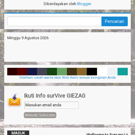
Diberdayakan oleh
Blogger
.
Minggu 9 Agustus 2026
Silahkan rubah warna latar Web Kami sesuai keinginan Anda
Ikuti Info surVive GIEZAG
MASUK
Wellcome to Sure my Live Gener