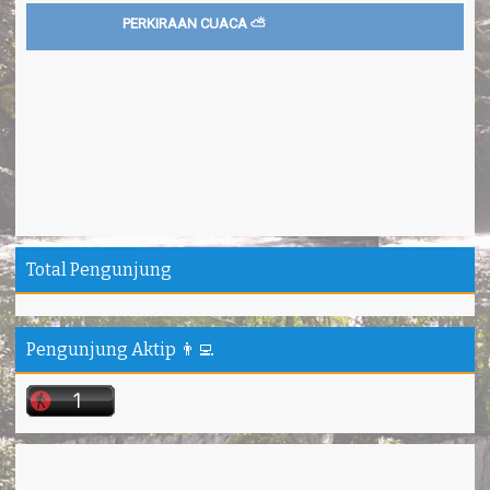
PERKIRAAN CUACA ⛅
Total Pengunjung
Pengunjung Aktip 👨‍💻