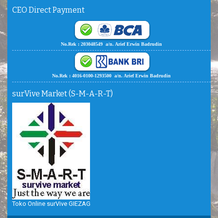
CEO Direct Payment
No.Rek : 203048549 a/n. Arief Erwin Badrudin
No.Rek : 4016-0100-1293500 a/n. Arief Erwin Badrudin
surVive Market (S-M-A-R-T)
Toko Online surVive GIEZAG