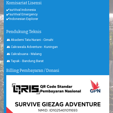
Komisariat Lisensi
✔️surVival Indonesia
✔️surVival Emergency
✔️Indonesian Explorer
Pendukung Teknis
👥 Akademi Tata Nurani - Cimahi
👥 Cakrawala Adventure - Kuningan
👥 Cakrabuana - Malang
👥 Tapak - Bandung Barat
Billing Pembayaran / Donasi