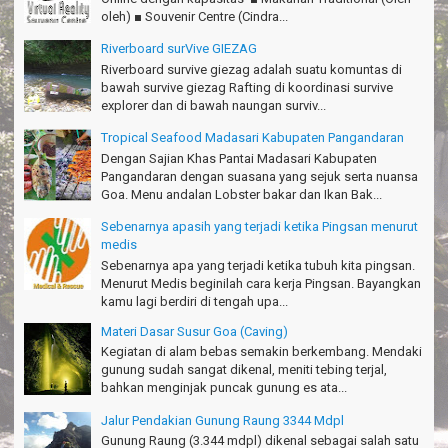
oleh) ■ Souvenir Centre (Cindra...
Thanks!Green canyon Amazing
William - Singapore
Riverboard surVive GIEZAG
Riverboard survive giezag adalah suatu komuntas di
TRIms Team surVive atas panduan wisata Kabupaten
bawah survive giezag Rafting di koordinasi survive
Pangandaran
explorer dan di bawah naungan surviv...
Jacky - Depok
Tropical Seafood Madasari Kabupaten Pangandaran
Haturnuhun kang Arief, Citumang seru!
Dengan Sajian Khas Pantai Madasari Kabupaten
Risna - Garut
Pangandaran dengan suasana yang sejuk serta nuansa
Goa. Menu andalan Lobster bakar dan Ikan Bak...
TRIms surVive GIEZAG telah menemani kami ke Gn.Semeru.
Salam lestari!
Sebenarnya apasih yang terjadi ketika Pingsan menurut
Tapak Adventure Club - Bandung Barat
medis
Sebenarnya apa yang terjadi ketika tubuh kita pingsan.
Thanks!
Menurut Medis beginilah cara kerja Pingsan. Bayangkan
Michael - Sydney
kamu lagi berdiri di tengah upa...
Thanks Bodyrafting Green canyon, extreme, enjoy dan seru
Materi Dasar Susur Goa (Caving)
Santoso - Kudus
Kegiatan di alam bebas semakin berkembang. Mendaki
gunung sudah sangat dikenal, meniti tebing terjal,
Seru banget Pantai Batukaras!
bahkan menginjak puncak gunung es ata...
Sudrajat - Kuningan
Jalur Pendakian Gunung Raung 3344 Mdpl
エキサイティングなツアー。ありがとう Arief Pangandaran
Gunung Raung (3.344 mdpl) dikenal sebagai salah satu