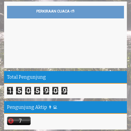
PERKIRAAN CUACA ⛅
Total Pengunjung
1
5
0
5
9
0
9
Pengunjung Aktip 👨‍💻