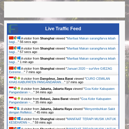
Live Traffic Feed
A visitor from
Shanghai
viewed "
Manfaat Makan sarang/larva lebah
bagi…
"
57 secs ago
A visitor from
Shanghai
viewed "
Manfaat Makan sarang/larva lebah
bagi…
"
58 secs ago
A visitor from
Shanghai
viewed "
Manfaat Makan sarang/larva lebah
bagi…
"
1 min ago
A visitor from
Shanghai
viewed "
Januari 2020 ~ surVive GIEZAG
Extreme…
"
7 mins ago
A visitor from
Dangdeur, Jawa Barat
viewed "
CURO CEMILAN
KHAS KABUPATEN PANGANDARAN…
"
17 mins ago
A visitor from
Jakarta, Jakarta Raya
viewed "
Goa Kolor Kabupaten
Pangandaran ~…
"
34 mins ago
A visitor from
Bekasi, Jawa Barat
viewed "
Goa Kolor Kabupaten
Pangandaran ~…
"
35 mins ago
A visitor from
Jakarta, Jakarta Raya
viewed "
Menyembuhkan Sakit
dengan Refleksi…
"
45 mins ago
A visitor from
Shanghai
viewed "
MANFAAT TERAPI MUSIK UNTUK
KESEHATAN ~…
"
59 mins ago
A visitor from
Shanghai
viewed "
MANFAAT TERAPI MUSIK UNTUK