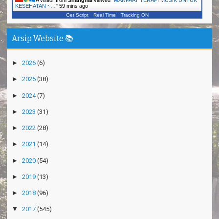
KESEHATAN ~…
"
59 mins ago
Get Script
Real Time
Tracking ON
Arsip Website 📚
►
2026
(6)
►
2025
(38)
►
2024
(7)
►
2023
(31)
►
2022
(28)
►
2021
(14)
►
2020
(54)
►
2019
(13)
►
2018
(96)
▼
2017
(545)