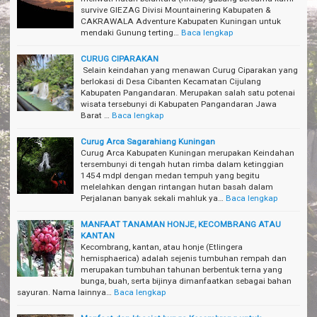
survive GIEZAG Divisi Mountainering Kabupaten &
CAKRAWALA Adventure Kabupaten Kuningan untuk
mendaki Gunung terting…
Baca lengkap
CURUG CIPARAKAN
Selain keindahan yang menawan Curug Ciparakan yang
berlokasi di Desa Cibanten Kecamatan Cijulang
Kabupaten Pangandaran. Merupakan salah satu potenai
wisata tersebunyi di Kabupaten Pangandaran Jawa
Barat …
Baca lengkap
Curug Arca Sagarahiang Kuningan
Curug Arca Kabupaten Kuningan merupakan Keindahan
tersembunyi di tengah hutan rimba dalam ketinggian
1454 mdpl dengan medan tempuh yang begitu
melelahkan dengan rintangan hutan basah dalam
Perjalanan banyak sekali mahluk ya…
Baca lengkap
MANFAAT TANAMAN HONJE, KECOMBRANG ATAU
KANTAN
Kecombrang, kantan, atau honje (Etlingera
hemisphaerica) adalah sejenis tumbuhan rempah dan
merupakan tumbuhan tahunan berbentuk terna yang
bunga, buah, serta bijinya dimanfaatkan sebagai bahan
sayuran. Nama lainnya…
Baca lengkap