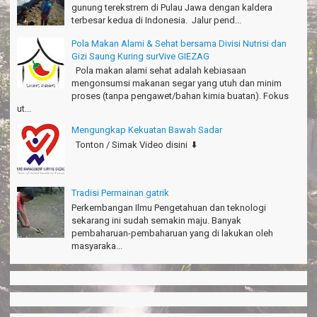
Nakata-Osaka Japan
gunung terekstrem di Pulau Jawa dengan kaldera
terbesar kedua di Indonesia. Jalur pend...
Amazing palace
Hiromi - Fukusima Japan
Pola Makan Alami & Sehat bersama Divisi Nutrisi dan
Gizi Saung Kuring surVive GIEZAG
Pola makan alami sehat adalah kebiasaan
mengonsumsi makanan segar yang utuh dan minim
proses (tanpa pengawet/bahan kimia buatan). Fokus
ut...
Mengungkap Kekuatan Bawah Sadar
Tonton / Simak Video disini ⬇️
Tradisi Permainan gatrik
Perkembangan Ilmu Pengetahuan dan teknologi
sekarang ini sudah semakin maju. Banyak
pembaharuan-pembaharuan yang di lakukan oleh
masyaraka...