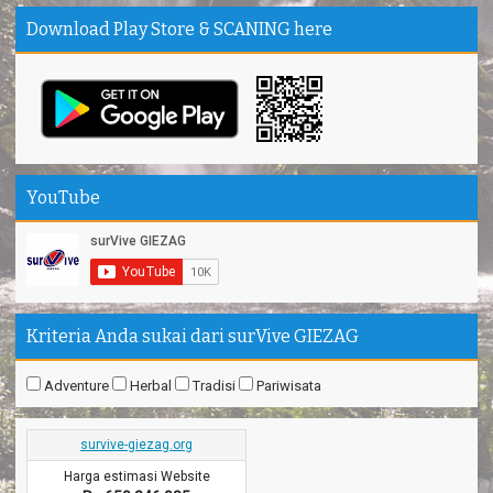
Download Play Store & SCANING here
YouTube
Kriteria Anda sukai dari surVive GIEZAG
Adventure
Herbal
Tradisi
Pariwisata
survive-giezag.org
Harga estimasi Website