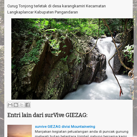
a
Curug Tonjong terletak di desa karangkamiri Kecamatan
v
i
Langkaplancar Kabupaten Pangandaran
g
a
t
i
o
n
Entri lain dari surVive GIEZAG:
survive GIEZAG divisi Mountainering
Manjakan kegiatan petualangan anda di puncak gunung
meliwati hutan belantara (rimba) gabung bersama kami