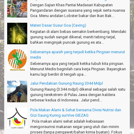
Haturnuhun kang Arief, Citumang seru!
Dengan Sajian Khas Pantai Madasari Kabupaten
Risna - Garut
Pangandaran dengan suasana yang sejuk serta nuansa
Goa. Menu andalan Lobster bakar dan Ikan Bak...
TRIms surVive GIEZAG telah menemani kami ke Gn.Semeru.
Salam lestari!
Materi Dasar Susur Goa (Caving)
Tapak Adventure Club - Bandung Barat
Kegiatan di alam bebas semakin berkembang. Mendaki
gunung sudah sangat dikenal, meniti tebing terjal,
Thanks!
bahkan menginjak puncak gunung es ata...
Michael - Sydney
Sebenarnya apasih yang terjadi ketika Pingsan menurut
Thanks Bodyrafting Green canyon, extreme, enjoy dan seru
medis
Santoso - Kudus
Sebenarnya apa yang terjadi ketika tubuh kita pingsan.
Menurut Medis beginilah cara kerja Pingsan. Bayangkan
Seru banget Pantai Batukaras!
kamu lagi berdiri di tengah upa...
Sudrajat - Kuningan
Jalur Pendakian Gunung Raung 3344 Mdpl
エキサイティングなツアー。ありがとう Arief Pangandaran
Gunung Raung (3.344 mdpl) dikenal sebagai salah satu
Nakata-Osaka Japan
gunung terekstrem di Pulau Jawa dengan kaldera
terbesar kedua di Indonesia. Jalur pend...
Amazing palace
Hiromi - Fukusima Japan
Pola Makan Alami & Sehat bersama Divisi Nutrisi dan
Gizi Saung Kuring surVive GIEZAG
Pola makan alami sehat adalah kebiasaan
mengonsumsi makanan segar yang utuh dan minim
proses (tanpa pengawet/bahan kimia buatan). Fokus