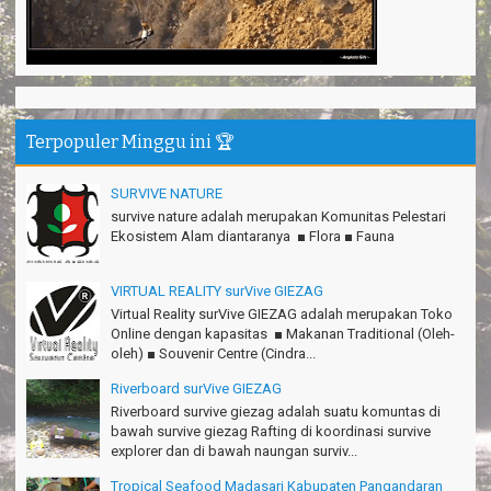
Anita - Bandung
Mind managementnya mantap!
Tiara - Bandung
Gn.Semeru mantap, Thanks gan!
Matius Sinaga - Lampung
Terpopuler Minggu ini 🏆
Gn.Ciremai seru banget
SURVIVE NATURE
Ridwan - Bekasi
survive nature adalah merupakan Komunitas Pelestari
Pokonya seru, Amazing gmana?!
Ekosistem Alam diantaranya ■ Flora ■ Fauna
Susi - Cimahi
VIRTUAL REALITY surVive GIEZAG
Thanks Gn.Ciremai mantap
Virtual Reality surVive GIEZAG adalah merupakan Toko
Rian - Surabaya
Online dengan kapasitas ■ Makanan Traditional (Oleh-
oleh) ■ Souvenir Centre (Cindra...
Thanks!Green canyon Amazing
William - Singapore
Riverboard surVive GIEZAG
Riverboard survive giezag adalah suatu komuntas di
TRIms Team surVive atas panduan wisata Kabupaten
bawah survive giezag Rafting di koordinasi survive
Pangandaran
explorer dan di bawah naungan surviv...
Jacky - Depok
Tropical Seafood Madasari Kabupaten Pangandaran