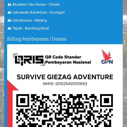
👥 Akademi Tata Nurani - Cimahi
👥 Cakrawala Adventure - Kuningan
👥 Cakrabuana - Malang
👥 Tapak - Bandung Barat
Billing Pembayaran / Donasi