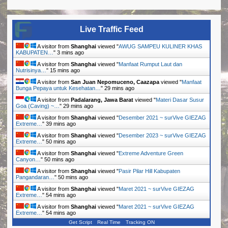
Live Traffic Feed
A visitor from
Shanghai
viewed "
AWUG SAMPEU KULINER KHAS
KABUPATEN…
"
3 mins ago
A visitor from
Shanghai
viewed "
Manfaat Rumput Laut dan
Nutrisinya…
"
15 mins ago
A visitor from
San Juan Nepomuceno, Caazapa
viewed "
Manfaat
Bunga Pepaya untuk Kesehatan…
"
29 mins ago
A visitor from
Padalarang, Jawa Barat
viewed "
Materi Dasar Susur
Goa (Caving) ~…
"
29 mins ago
A visitor from
Shanghai
viewed "
Desember 2021 ~ surVive GIEZAG
Extreme…
"
39 mins ago
A visitor from
Shanghai
viewed "
Desember 2023 ~ surVive GIEZAG
Extreme…
"
50 mins ago
A visitor from
Shanghai
viewed "
Extreme Adventure Green
Canyon…
"
50 mins ago
A visitor from
Shanghai
viewed "
Pasir Pilar Hill Kabupaten
Pangandaran…
"
50 mins ago
A visitor from
Shanghai
viewed "
Maret 2021 ~ surVive GIEZAG
Extreme…
"
54 mins ago
A visitor from
Shanghai
viewed "
Maret 2021 ~ surVive GIEZAG
Extreme…
"
54 mins ago
Get Script
Real Time
Tracking ON