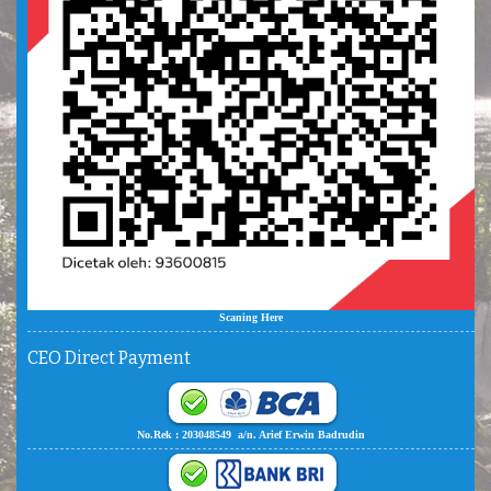
Scaning Here
CEO Direct Payment
No.Rek : 203048549 a/n. Arief Erwin Badrudin