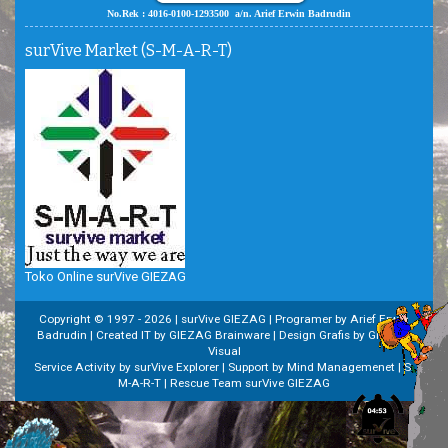
No.Rek : 4016-0100-1293500 a/n. Arief Erwin Badrudin
surVive Market (S-M-A-R-T)
Toko Online surVive GIEZAG
Copyright © 1997 -
2026 | surVive GIEZAG | Programer by Arief Erwin
Badrudin | Created IT by GIEZAG Brainware | Design Grafis by GIEZAG
Visual
Service Activity by surVive Explorer | Support by Mind Managemenet | S-
M-A-R-T | Rescue Team surVive GIEZAG