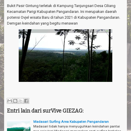
a
Bukit Pasir Gintung terletak di Kampung Tanjungsari Desa Ciliang
v
i
Kecamatan Parigi Kabupaten Pangandaran. Ini merupakan daerah
g
potensi Ovjel wisata Baru di tahun 2021 di Kabupaten Pangandaran.
a
Demgan keindahan yang begitu menawan
t
i
o
n
Entri lain dari surVive GIEZAG:
Madasari Surfing Area Kabupaten Pangandaran
Madasari tidak hanya menyuguhkan keindahan pantai
nya saja tapi Madasari merupakan spot surfing berkelas