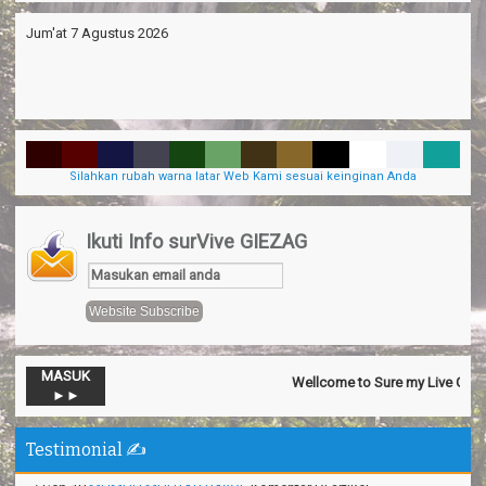
Jum'at 7 Agustus 2026
Silahkan rubah warna latar Web Kami sesuai keinginan Anda
Ikuti Info surVive GIEZAG
MASUK
Wellcome to Sure my Live General
-->Nov 13
Official SurVive GIEZAG
Komentar Di artikel
Taman
►►
Pacuan Kuda Kabupaten Pangandaran
:
“Perjalaman yang luar
biasa”
Testimonial ✍️
-->Sep 18
MUMUH MUHTAR BAYOE
Komentar Di artikel
Keremes Oleh Oleh Khas Kabupaten
:
“Makanan sederhana