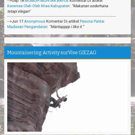
tetapi elegan”
-->Jun 17
Anonymous
Komentar Di artikel
Pesona Pantai
Madasari Pangandaran
:
“Mantapppp i like it ”
-->Mar 31
Anonymous
Komentar Di artikel
Cara Membuat
Shampoo Alami Di Hutan
:
“Sangat bermanfaat ilmunya”
-->Feb 26
Anonymous
Komentar Di artikel
Teknik Survival
Gurun Pasir
:
“apa itu survival dipadang pasir?”
Mountainering Activity surVive GIEZAG
Makasih ya. Seru banget
Tina - Jakarta
Trims Kang Arief ❤️ You
Andini - Cimahi
Pantai Madasari indah, unik
Irgi - Medan
Outbond & Fun games nya Seru
Anis - Bandung
Thanks kang Sandi antar kami ke puncak Gn.Ciremai
David - Jakarta