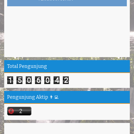
Total Pengunjung
1
5
0
6
0
4
2
Pengunjung Aktip 👨‍💻