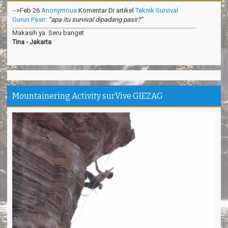
Gurun Pasir
:
“apa itu survival dipadang pasir?”
Makasih ya. Seru banget
Tina - Jakarta
Trims Kang Arief ❤️ You
Andini - Cimahi
Pantai Madasari indah, unik
Irgi - Medan
Mountainering Activity surVive GIEZAG
Outbond & Fun games nya Seru
Anis - Bandung
Thanks kang Sandi antar kami ke puncak Gn.Ciremai
David - Jakarta
Pantai Karapyak Pangandaran enjoy, seru banget
Shela - Bandung
Santirah Pangandaran SERU....
Sinta - Garut
Camping Ipukan Enjoy banget
Vina - Jakarta