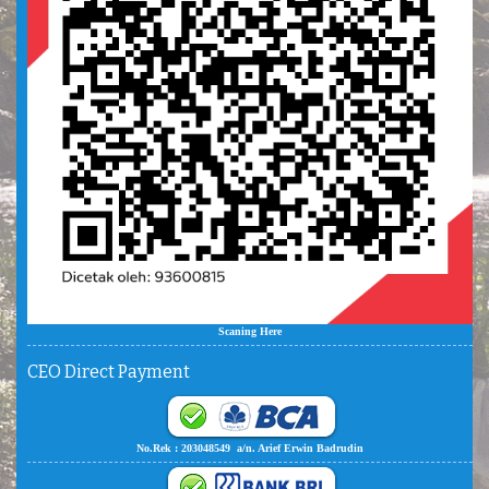
Scaning Here
CEO Direct Payment
No.Rek : 203048549 a/n. Arief Erwin Badrudin