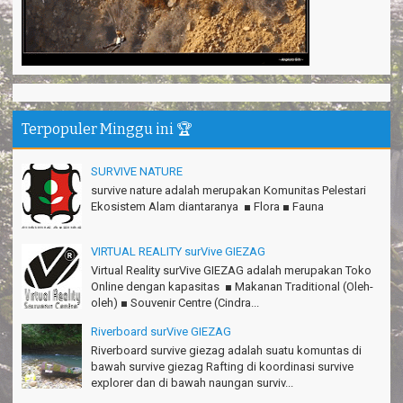
Gn.Ciremai seru banget
Ridwan - Bekasi
Pokonya seru, Amazing gmana?!
Susi - Cimahi
Thanks Gn.Ciremai mantap
Rian - Surabaya
Terpopuler Minggu ini 🏆
Thanks!Green canyon Amazing
William - Singapore
SURVIVE NATURE
survive nature adalah merupakan Komunitas Pelestari
TRIms Team surVive atas panduan wisata Kabupaten
Ekosistem Alam diantaranya ■ Flora ■ Fauna
Pangandaran
Jacky - Depok
VIRTUAL REALITY surVive GIEZAG
Haturnuhun kang Arief, Citumang seru!
Virtual Reality surVive GIEZAG adalah merupakan Toko
Risna - Garut
Online dengan kapasitas ■ Makanan Traditional (Oleh-
oleh) ■ Souvenir Centre (Cindra...
TRIms surVive GIEZAG telah menemani kami ke Gn.Semeru.
Salam lestari!
Riverboard surVive GIEZAG
Tapak Adventure Club - Bandung Barat
Riverboard survive giezag adalah suatu komuntas di
bawah survive giezag Rafting di koordinasi survive
Thanks!
explorer dan di bawah naungan surviv...
Michael - Sydney