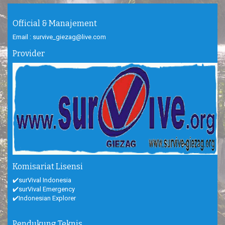
Official & Manajement
Email : survive_giezag@live.com
Provider
Komisariat Lisensi
✔️surVival Indonesia
✔️surVival Emergency
✔️Indonesian Explorer
Pendukung Teknis