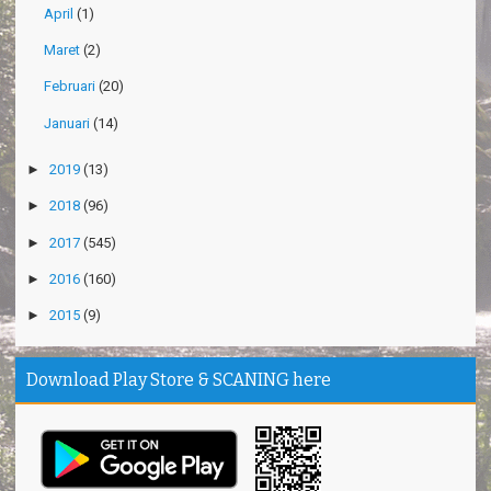
April
(1)
Maret
(2)
Februari
(20)
Januari
(14)
►
2019
(13)
►
2018
(96)
►
2017
(545)
►
2016
(160)
►
2015
(9)
Download Play Store & SCANING here