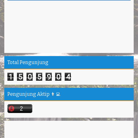
Total Pengunjung
1
5
0
5
9
0
4
Pengunjung Aktip 👨‍💻