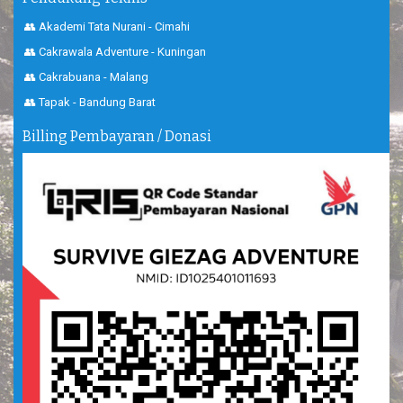
👥 Akademi Tata Nurani - Cimahi
👥 Cakrawala Adventure - Kuningan
👥 Cakrabuana - Malang
👥 Tapak - Bandung Barat
Billing Pembayaran / Donasi