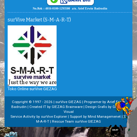
No.Rek : 4016-0100-1293500 a/n. Arief Erwin Badrudin
surVive Market (S-M-A-R-T)
Toko Online surVive GIEZAG
Copyright © 1997 -
2026 | surVive GIEZAG | Programer by Arief Erwin
Badrudin | Created IT by GIEZAG Brainware | Design Grafis by GIEZAG
Visual
Service Activity by surVive Explorer | Support by Mind Managemenet | S-
M-A-R-T | Rescue Team surVive GIEZAG