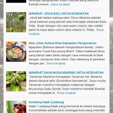
setengah penghasilan Video Youtube yang dikirim4.
Berhak meneri…
Baca lengkap
MANFAAT JERUK BALI UNTUK KESEHATAN
Jeruk bali dalam bahasa latin Citrus Maxima adalah
Jeruk terbesar yang pernah ada mencapai seukuran Bola
Volly. Buah dengan cita rasa asam, manis, dan sedikit
pahit ini kaya akan nutrisi serta vitamin C. Pada…
Baca
lengkap
Nasi Jolem Kuliner Khas Kabupaten Pangandaran
Ngajolem (Bahasa daerah Pangandaran Barat). Jolem
asal kata "Liwet Kejo jeung Nilem". Yakni makanan khas
yang bahqn baku beras dengan cara memasak di liwet
dengan campuran ikan nilem. Dan sekarang di padukan
dengan jan…
Baca lengkap
MANFAAT DAUN MUDA MAREME UNTUK KESEHATAN
Tanaman Mareme merupakan Tanaman liar. Mareme
dalam bahasa latin (Glochidion borneense) . Daun muda
Tanaman mareme merupakan makanan lalapan
khususnya Suku Sunda. Daun mareme memiliki khasiat
untuk mengobati d…
Baca lengkap
Kumbang Kepik (Ladybug)
Kepik / Ladybug Kepik yang termasuk ke dalam keluarga
Coccinellidae adalah jenis serangga kecil yang memiliki