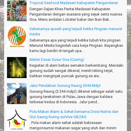
Tropical Seafood Madasari Kabupaten Pangandaran
Thanks Bodyrafting Green canyon, extreme, enjoy dan seru
Dengan Sajian Khas Pantai Madasari Kabupaten
Santoso - Kudus
Pangandaran dengan suasana yang sejuk serta nuansa
Goa. Menu andalan Lobster bakar dan Ikan Bak...
Seru banget Pantai Batukaras!
Sebenarnya apasih yang terjadi ketika Pingsan menurut
Sudrajat - Kuningan
medis
エキサイティングなツアー。ありがとう Arief Pangandaran
Sebenarnya apa yang terjadi ketika tubuh kita pingsan.
Nakata-Osaka Japan
Menurut Medis beginilah cara kerja Pingsan. Bayangkan
kamu lagi berdiri di tengah upa...
Amazing palace
Materi Dasar Susur Goa (Caving)
Hiromi - Fukusima Japan
Kegiatan di alam bebas semakin berkembang. Mendaki
gunung sudah sangat dikenal, meniti tebing terjal,
bahkan menginjak puncak gunung es ata...
Jalur Pendakian Gunung Raung 3344 Mdpl
Gunung Raung (3.344 mdpl) dikenal sebagai salah satu
gunung terekstrem di Pulau Jawa dengan kaldera
terbesar kedua di Indonesia. Jalur pend...
Pola Makan Alami & Sehat bersama Divisi Nutrisi dan
Gizi Saung Kuring surVive GIEZAG
Pola makan alami sehat adalah kebiasaan
mengonsumsi makanan segar yang utuh dan minim