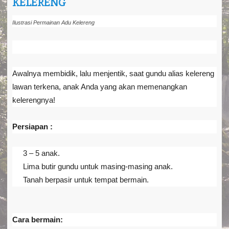
KELERENG
a
v
i
Ilustrasi Permainan Adu Kelereng
g
a
t
i
o
Awalnya membidik, lalu menjentik, saat gundu alias kelereng
n
lawan terkena, anak Anda yang akan memenangkan
kelerengnya!
Persiapan :
3 – 5 anak.
Lima butir gundu untuk masing-masing anak.
Tanah berpasir untuk tempat bermain.
Cara bermain: