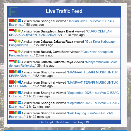
Live Traffic Feed
A visitor from
Shanghai
viewed "
Januari 2020 ~ surVive GIEZAG
Extreme…
"
52 secs ago
A visitor from
Dangdeur, Jawa Barat
viewed "
CURO CEMILAN
KHAS KABUPATEN PANGANDARAN…
"
10 mins ago
A visitor from
Jakarta, Jakarta Raya
viewed "
Goa Kolor Kabupaten
Pangandaran ~…
"
27 mins ago
A visitor from
Bekasi, Jawa Barat
viewed "
Goa Kolor Kabupaten
Pangandaran ~…
"
28 mins ago
A visitor from
Jakarta, Jakarta Raya
viewed "
Menyembuhkan Sakit
dengan Refleksi…
"
38 mins ago
A visitor from
Shanghai
viewed "
MANFAAT TERAPI MUSIK UNTUK
KESEHATAN ~…
"
52 mins ago
A visitor from
Shanghai
viewed "
MANFAAT TERAPI MUSIK UNTUK
KESEHATAN ~…
"
52 mins ago
A visitor from
Shanghai
viewed "
September 2025 ~ surVive GIEZAG
Extreme…
"
1 hr 11 mins ago
A visitor from
Shanghai
viewed "
September 2025 ~ surVive GIEZAG
Extreme…
"
1 hr 11 mins ago
A visitor from
Shanghai
viewed "
Pule Payung ~ surVive GIEZAG
Extreme…
"
1 hr 22 mins ago
Get Script
Real Time
Tracking ON