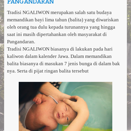
PANGANDARAN
a
v
i
Tradisi NGALIWON merupakan salah satu budaya
g
memandikan bayi lima tahun (balita) yang diwariskan
a
oleh orang tua dulu kepada turunannya yang hingga
t
i
saat ini masih dipertahankan oleh masyarakat di
o
Pangandaran.
n
Tradisi NGALIWON biasanya di lakukan pada hari
kaliwon dalam kalender Jawa. Dalam memandikan
balita biasanya di masukan 7 jenis bunga di dalam bak
nya. Serta di pijat ringan balita tersebut