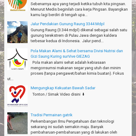
Sebenarnya apa yang terjadi ketika tubuh kita pingsan.
Menurut Medis beginilah cara kerja Pingsan. Bayangkan
Seru banget Pantai Batukaras!
kamu lagi berdiri di tengah upa...
Sudrajat - Kuningan
Jalur Pendakian Gunung Raung 3344 Mdpl
エキサイティングなツアー。ありがとう Arief Pangandaran
Gunung Raung (3.344 mdpl) dikenal sebagai salah satu
Nakata-Osaka Japan
gunung terekstrem di Pulau Jawa dengan kaldera
terbesar kedua di Indonesia. Jalur pend...
Amazing palace
Hiromi - Fukusima Japan
Pola Makan Alami & Sehat bersama Divisi Nutrisi dan
Gizi Saung Kuring surVive GIEZAG
Pola makan alami sehat adalah kebiasaan
mengonsumsi makanan segar yang utuh dan minim
proses (tanpa pengawet/bahan kimia buatan). Fokus
ut...
Mengungkap Kekuatan Bawah Sadar
Tonton / Simak Video disini ⬇️
Tradisi Permainan gatrik
Perkembangan Ilmu Pengetahuan dan teknologi
sekarang ini sudah semakin maju. Banyak
pembaharuan-pembaharuan yang di lakukan oleh