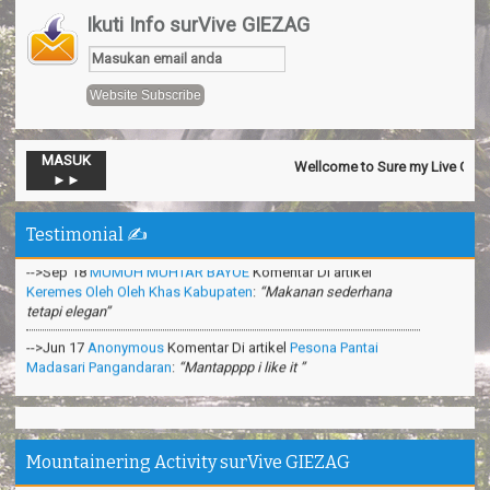
Ikuti Info surVive GIEZAG
MASUK
Wellcome to Sure my Live General 
-->Nov 13
Official SurVive GIEZAG
Komentar Di artikel
Taman
►►
Pacuan Kuda Kabupaten Pangandaran
:
“Perjalaman yang luar
biasa”
Testimonial ✍️
-->Sep 18
MUMUH MUHTAR BAYOE
Komentar Di artikel
Keremes Oleh Oleh Khas Kabupaten
:
“Makanan sederhana
tetapi elegan”
-->Jun 17
Anonymous
Komentar Di artikel
Pesona Pantai
Madasari Pangandaran
:
“Mantapppp i like it ”
-->Mar 31
Anonymous
Komentar Di artikel
Cara Membuat
Shampoo Alami Di Hutan
:
“Sangat bermanfaat ilmunya”
-->Feb 26
Anonymous
Komentar Di artikel
Teknik Survival
Gurun Pasir
:
“apa itu survival dipadang pasir?”
Mountainering Activity surVive GIEZAG
Makasih ya. Seru banget