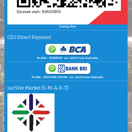
Scaning Here
CEO Direct Payment
No.Rek : 203048549 a/n. Arief Erwin Badrudin
No.Rek : 4016-0100-1293500 a/n. Arief Erwin Badrudin
surVive Market (S-M-A-R-T)