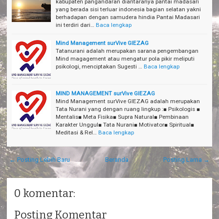
kabupaten pangandaran diantaranya pantai madasari
yang berada sisi terluar indonesia bagian selatan yakni
berhadapan dengan samudera hindia Pantai Madasari
ini terdiri dari…
Baca lengkap
Mind Management surVive GIEZAG
Tatanurani adalah merupakan sarana pengembangan
Mind magagement atau mengatur pola pikir meliputi
psikologi, menciptakan Sugesti …
Baca lengkap
MIND MANAGEMENT surVive GIEZAG
Mind Management surVive GIEZAG adalah merupakan
Tata Nurani yang dengan ruang lingkup :■ Psikologis ■
Mentalis■ Meta Fisika■ Supra Natural■ Pembinaan
Karakter Unggul■ Tata Nurani■ Motivator■ Spiritual■
Meditasi & Rel…
Baca lengkap
← Posting Lebih Baru
Beranda
Posting Lama →
0 komentar:
Posting Komentar