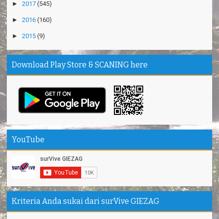
►
2017
(545)
►
2016
(160)
►
2015
(9)
Download Play Store & SCANING here
YouTube
Kriteria Anda sukai dari surVive GIEZAG