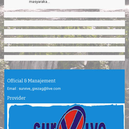
masyaraka...
Official & Manajement
Email : survive_giezag@live.com
Provider