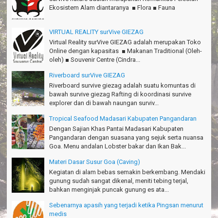
Pokonya seru, Amazing gmana?!
Ekosistem Alam diantaranya ■ Flora ■ Fauna
Susi - Cimahi
VIRTUAL REALITY surVive GIEZAG
Thanks Gn.Ciremai mantap
Rian - Surabaya
Virtual Reality surVive GIEZAG adalah merupakan Toko
Online dengan kapasitas ■ Makanan Traditional (Oleh-
Thanks!Green canyon Amazing
oleh) ■ Souvenir Centre (Cindra...
William - Singapore
Riverboard surVive GIEZAG
TRIms Team surVive atas panduan wisata Kabupaten
Riverboard survive giezag adalah suatu komuntas di
Pangandaran
bawah survive giezag Rafting di koordinasi survive
Jacky - Depok
explorer dan di bawah naungan surviv...
Tropical Seafood Madasari Kabupaten Pangandaran
Haturnuhun kang Arief, Citumang seru!
Dengan Sajian Khas Pantai Madasari Kabupaten
Risna - Garut
Pangandaran dengan suasana yang sejuk serta nuansa
Goa. Menu andalan Lobster bakar dan Ikan Bak...
TRIms surVive GIEZAG telah menemani kami ke Gn.Semeru.
Salam lestari!
Materi Dasar Susur Goa (Caving)
Tapak Adventure Club - Bandung Barat
Kegiatan di alam bebas semakin berkembang. Mendaki
gunung sudah sangat dikenal, meniti tebing terjal,
Thanks!
bahkan menginjak puncak gunung es ata...
Michael - Sydney
Sebenarnya apasih yang terjadi ketika Pingsan menurut
Thanks Bodyrafting Green canyon, extreme, enjoy dan seru
medis
Santoso - Kudus