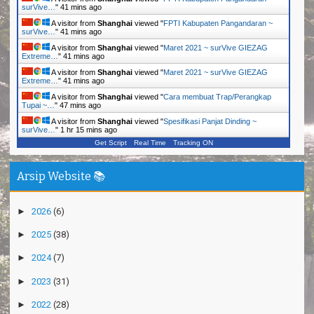
surVive…
"
41 mins ago
A visitor from
Shanghai
viewed "
FPTI Kabupaten Pangandaran ~
surVive…
"
41 mins ago
A visitor from
Shanghai
viewed "
Maret 2021 ~ surVive GIEZAG
Extreme…
"
41 mins ago
A visitor from
Shanghai
viewed "
Maret 2021 ~ surVive GIEZAG
Extreme…
"
41 mins ago
A visitor from
Shanghai
viewed "
Cara membuat Trap/Perangkap
Tupai ~…
"
47 mins ago
A visitor from
Shanghai
viewed "
Spesifikasi Panjat Dinding ~
surVive…
"
1 hr 15 mins ago
Get Script
Real Time
Tracking ON
Arsip Website 📚
►
2026
(6)
►
2025
(38)
►
2024
(7)
►
2023
(31)
►
2022
(28)