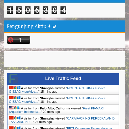
1
5
0
6
3
0
4
Pengunjung Aktip 👨‍💻
Live Traffic Feed
A visitor from
Shanghai
viewed "
MOUNTAINERING surVive
GIEZAG ~ surVive…
"
15 mins ago
A visitor from
Shanghai
viewed "
MOUNTAINERING surVive
GIEZAG ~ surVive…
"
18 mins ago
A visitor from
Palo Alto, California
viewed "
Riset PIAMARI
(Aquarium Indonesia…
"
20 mins ago
A visitor from
Shanghai
viewed "
CARA PACKING PERBEKALAN DI
TAS CARRIER…
"
24 mins ago
A visitor from
Shanghai
viewed "
FPTI Kabupaten Pangandaran ~