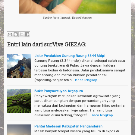
Sumber fhoto ilustrasi : DokterSehat.com
Entri lain dari surVive GIEZAG:
Jalur Pendakian Gunung Raung 3344 Mdpl
Gunung Raung (3.344 mdpl) dikenal sebagai salah satu
gunung terekstrem di Pulau Jawa dengan kaldera
terbesar kedua di Indonesia. Jalur pendakiannya sangat
menantang dan membutuhkan peralatan tali
(rappelling/panjat tebin…
Baca lengkap
Bukit Panyaweuyan Argapura
Panyaweuyan merupakan kawasan agrowisata yang
parut dikembangkan dengan pemandangan yang
memukau dari ketinggian dan hamparan hijau pertanian
yang bisa melepaskan kejenuhan. Hal yang bisa
dilakukan disini treking, fotografi…
Baca lengkap
Pantai Madasari Kabupaten Pangandaran
Masih banyak tempat wisata yang belum di ekpos di