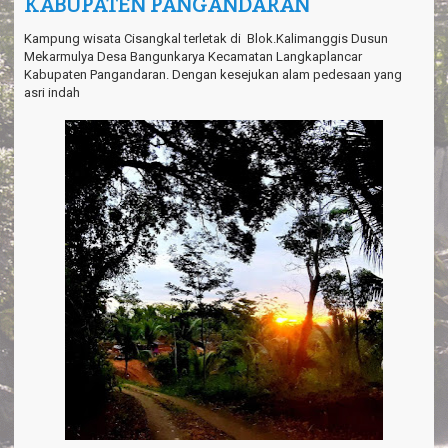
KABUPATEN PANGANDARAN
a
v
i
Kampung wisata Cisangkal terletak di Blok.Kalimanggis Dusun
g
Mekarmulya Desa Bangunkarya Kecamatan Langkaplancar
a
Kabupaten Pangandaran. Dengan kesejukan alam pedesaan yang
t
asri indah
i
o
n