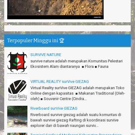
Anita - Bandung
Mind managementnya mantap!
Tiara - Bandung
Gn.Semeru mantap, Thanks gan!
Matius Sinaga - Lampung
Terpopuler Minggu ini 🏆
Gn.Ciremai seru banget
Ridwan - Bekasi
SURVIVE NATURE
survive nature adalah merupakan Komunitas Pelestari
Pokonya seru, Amazing gmana?!
Ekosistem Alam diantaranya ■ Flora ■ Fauna
Susi - Cimahi
Thanks Gn.Ciremai mantap
VIRTUAL REALITY surVive GIEZAG
Rian - Surabaya
Virtual Reality surVive GIEZAG adalah merupakan Toko
Online dengan kapasitas ■ Makanan Traditional (Oleh-
Thanks!Green canyon Amazing
oleh) ■ Souvenir Centre (Cindra...
William - Singapore
Riverboard surVive GIEZAG
TRIms Team surVive atas panduan wisata Kabupaten
Riverboard survive giezag adalah suatu komuntas di
Pangandaran
bawah survive giezag Rafting di koordinasi survive
Jacky - Depok
explorer dan di bawah naungan surviv...