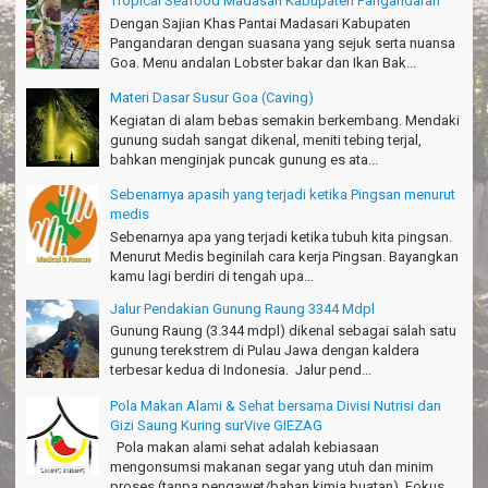
Tropical Seafood Madasari Kabupaten Pangandaran
Haturnuhun kang Arief, Citumang seru!
Risna - Garut
Dengan Sajian Khas Pantai Madasari Kabupaten
Pangandaran dengan suasana yang sejuk serta nuansa
TRIms surVive GIEZAG telah menemani kami ke Gn.Semeru.
Goa. Menu andalan Lobster bakar dan Ikan Bak...
Salam lestari!
Materi Dasar Susur Goa (Caving)
Tapak Adventure Club - Bandung Barat
Kegiatan di alam bebas semakin berkembang. Mendaki
Thanks!
gunung sudah sangat dikenal, meniti tebing terjal,
Michael - Sydney
bahkan menginjak puncak gunung es ata...
Sebenarnya apasih yang terjadi ketika Pingsan menurut
Thanks Bodyrafting Green canyon, extreme, enjoy dan seru
medis
Santoso - Kudus
Sebenarnya apa yang terjadi ketika tubuh kita pingsan.
Menurut Medis beginilah cara kerja Pingsan. Bayangkan
Seru banget Pantai Batukaras!
kamu lagi berdiri di tengah upa...
Sudrajat - Kuningan
Jalur Pendakian Gunung Raung 3344 Mdpl
エキサイティングなツアー。ありがとう Arief Pangandaran
Gunung Raung (3.344 mdpl) dikenal sebagai salah satu
Nakata-Osaka Japan
gunung terekstrem di Pulau Jawa dengan kaldera
terbesar kedua di Indonesia. Jalur pend...
Amazing palace
Hiromi - Fukusima Japan
Pola Makan Alami & Sehat bersama Divisi Nutrisi dan
Gizi Saung Kuring surVive GIEZAG
Pola makan alami sehat adalah kebiasaan
mengonsumsi makanan segar yang utuh dan minim
proses (tanpa pengawet/bahan kimia buatan). Fokus