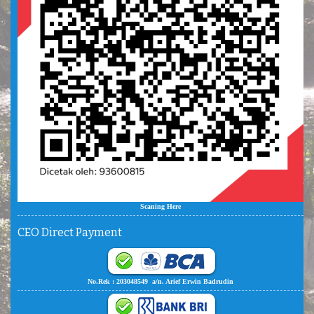
Scaning Here
CEO Direct Payment
No.Rek : 203048549 a/n. Arief Erwin Badrudin