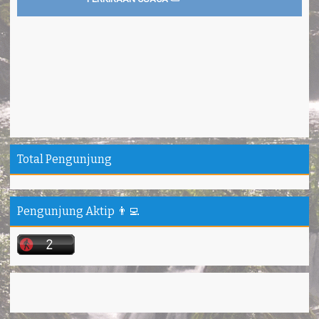
Total Pengunjung
Pengunjung Aktip 👨‍💻