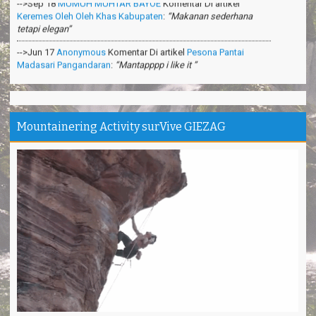
tetapi elegan”
-->Jun 17
Anonymous
Komentar Di artikel
Pesona Pantai
Madasari Pangandaran
:
“Mantapppp i like it ”
-->Mar 31
Anonymous
Komentar Di artikel
Cara Membuat
Shampoo Alami Di Hutan
:
“Sangat bermanfaat ilmunya”
-->Feb 26
Anonymous
Komentar Di artikel
Teknik Survival
Gurun Pasir
:
“apa itu survival dipadang pasir?”
Mountainering Activity surVive GIEZAG
Makasih ya. Seru banget
Tina - Jakarta
Trims Kang Arief ❤️ You
Andini - Cimahi
Pantai Madasari indah, unik
Irgi - Medan
Outbond & Fun games nya Seru
Anis - Bandung
Thanks kang Sandi antar kami ke puncak Gn.Ciremai
David - Jakarta