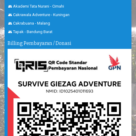
👥 Akademi Tata Nurani - Cimahi
👥 Cakrawala Adventure - Kuningan
👥 Cakrabuana - Malang
👥 Tapak - Bandung Barat
Billing Pembayaran / Donasi