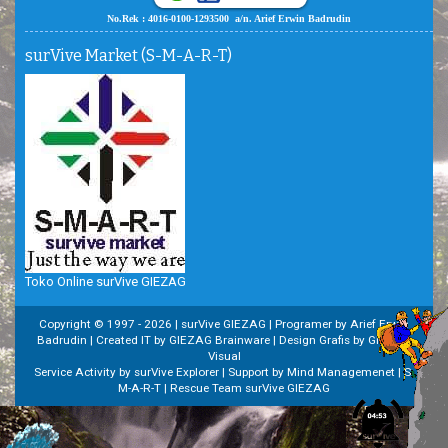
No.Rek : 4016-0100-1293500 a/n. Arief Erwin Badrudin
surVive Market (S-M-A-R-T)
Toko Online surVive GIEZAG
Copyright © 1997 -
2026 | surVive GIEZAG | Programer by Arief Erwin
Badrudin | Created IT by GIEZAG Brainware | Design Grafis by GIEZAG
Visual
Service Activity by surVive Explorer | Support by Mind Managemenet | S-
M-A-R-T | Rescue Team surVive GIEZAG