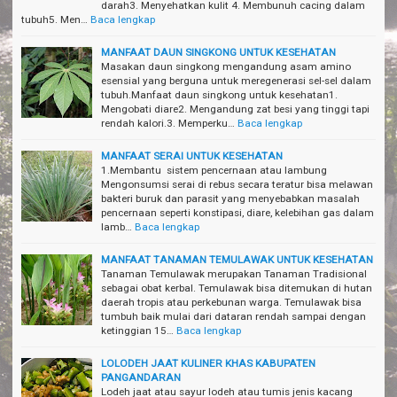
darah3. Menyehatkan kulit 4. Membunuh cacing dalam
tubuh5. Men…
Baca lengkap
MANFAAT DAUN SINGKONG UNTUK KESEHATAN
Masakan daun singkong mengandung asam amino
esensial yang berguna untuk meregenerasi sel-sel dalam
tubuh.Manfaat daun singkong untuk kesehatan1.
Mengobati diare2. Mengandung zat besi yang tinggi tapi
rendah kalori.3. Memperku…
Baca lengkap
MANFAAT SERAI UNTUK KESEHATAN
1.Membantu sistem pencernaan atau lambung
Mengonsumsi serai di rebus secara teratur bisa melawan
bakteri buruk dan parasit yang menyebabkan masalah
pencernaan seperti konstipasi, diare, kelebihan gas dalam
lamb…
Baca lengkap
MANFAAT TANAMAN TEMULAWAK UNTUK KESEHATAN
Tanaman Temulawak merupakan Tanaman Tradisional
sebagai obat kerbal. Temulawak bisa ditemukan di hutan
daerah tropis atau perkebunan warga. Temulawak bisa
tumbuh baik mulai dari dataran rendah sampai dengan
ketinggian 15…
Baca lengkap
LOLODEH JAAT KULINER KHAS KABUPATEN
PANGANDARAN
Lodeh jaat atau sayur lodeh atau tumis jenis kacang