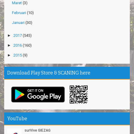
Maret
(3)
Februari
(10)
Januari
(30)
►
2017
(545)
►
2016
(160)
►
2015
(9)
Download Play Store & SCANING here
YouTube