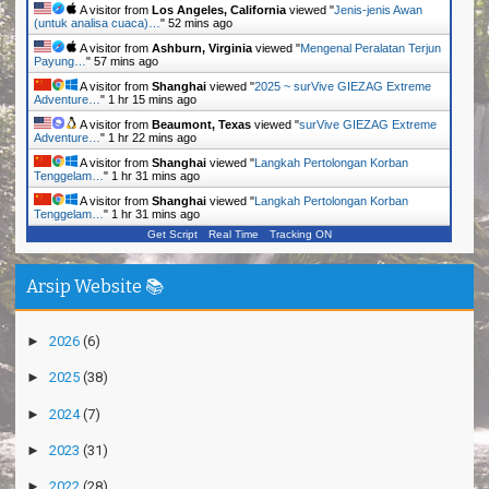
A visitor from
Los Angeles, California
viewed "
Jenis-jenis Awan
(untuk analisa cuaca)…
"
52 mins ago
A visitor from
Ashburn, Virginia
viewed "
Mengenal Peralatan Terjun
Payung…
"
57 mins ago
A visitor from
Shanghai
viewed "
2025 ~ surVive GIEZAG Extreme
Adventure…
"
1 hr 15 mins ago
A visitor from
Beaumont, Texas
viewed "
surVive GIEZAG Extreme
Adventure…
"
1 hr 22 mins ago
A visitor from
Shanghai
viewed "
Langkah Pertolongan Korban
Tenggelam…
"
1 hr 31 mins ago
A visitor from
Shanghai
viewed "
Langkah Pertolongan Korban
Tenggelam…
"
1 hr 31 mins ago
Get Script
Real Time
Tracking ON
Arsip Website 📚
►
2026
(6)
►
2025
(38)
►
2024
(7)
►
2023
(31)
►
2022
(28)