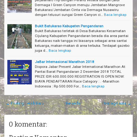
Dermaga I Green Canyon menuju Jembatan Mangrove
Batukaras/Jembatan Cinta via Dermaga Nusawiru
dengan telusuri sungai Green Canyon ci…
Baca lengkap
Bukit Batukaras Kabupaten Pangandaran
Bukit Batukaras terletak di Desa Batukaras Kecamatan
Cijulang Kabupaten Pangandaran berada dia area pantai
Batukaras naik tangga ini biasanya sebagai area santai
keluarga, makan-makan di area terbuka. Terdapat gazebo
juga d…
Baca lengkap
JaBar Internasional Marathon 2018
Dispora Jabar Present Jabar International Marathon At
Pantai Barat Pangandaran 2 Desember 2018 TOTAL
PRIZE IDR 600.000.000 REGISTRATION IS OPEN NOW:
BIAYA PENDAFTARAN Race Category : . -Marathon
Indonesia : Rp 500.000 For…
Baca lengkap
← Posting Lebih Baru
Beranda
Posting Lama →
0 komentar: