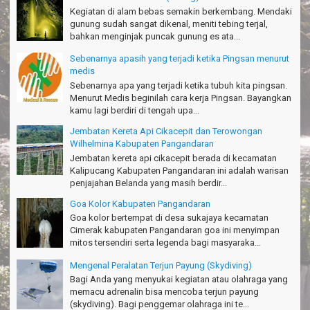
Michael - Sydney
Kegiatan di alam bebas semakin berkembang. Mendaki
gunung sudah sangat dikenal, meniti tebing terjal,
Thanks Bodyrafting Green canyon, extreme, enjoy dan seru
bahkan menginjak puncak gunung es ata...
Santoso - Kudus
Sebenarnya apasih yang terjadi ketika Pingsan menurut
medis
Seru banget Pantai Batukaras!
Sebenarnya apa yang terjadi ketika tubuh kita pingsan.
Sudrajat - Kuningan
Menurut Medis beginilah cara kerja Pingsan. Bayangkan
kamu lagi berdiri di tengah upa...
エキサイティングなツアー。ありがとう Arief Pangandaran
Nakata-Osaka Japan
Jembatan Kereta Api Cikacepit dan Terowongan
Wilhelmina Kabupaten Pangandaran
Amazing palace
Jembatan kereta api cikacepit berada di kecamatan
Hiromi - Fukusima Japan
Kalipucang Kabupaten Pangandaran ini adalah warisan
penjajahan Belanda yang masih berdir...
Goa Kolor Kabupaten Pangandaran
Goa kolor bertempat di desa sukajaya kecamatan
Cimerak kabupaten Pangandaran goa ini menyimpan
mitos tersendiri serta legenda bagi masyaraka...
Mengenal Peralatan Terjun Payung (Skydiving)
Bagi Anda yang menyukai kegiatan atau olahraga yang
memacu adrenalin bisa mencoba terjun payung
(skydiving). Bagi penggemar olahraga ini te...