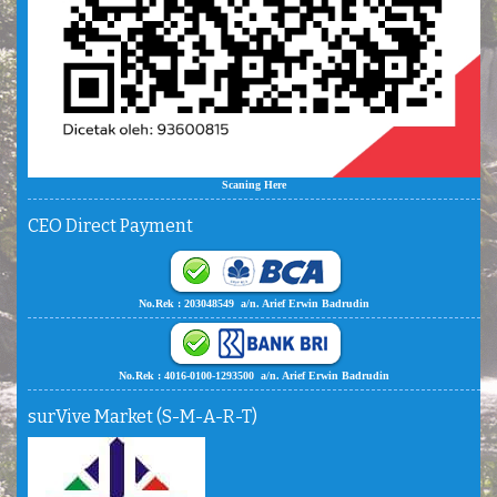
Scaning Here
CEO Direct Payment
No.Rek : 203048549 a/n. Arief Erwin Badrudin
No.Rek : 4016-0100-1293500 a/n. Arief Erwin Badrudin
surVive Market (S-M-A-R-T)