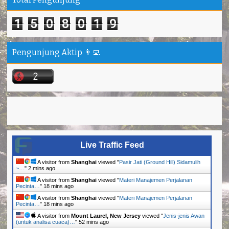
1
5
0
8
0
1
9
Pengunjung Aktip 👨‍💻
Live Traffic Feed
A visitor from
Shanghai
viewed "
Pasir Jati (Ground Hill) Sidamulih
~…
"
2 mins ago
A visitor from
Shanghai
viewed "
Materi Manajemen Perjalanan
Pecinta…
"
18 mins ago
A visitor from
Shanghai
viewed "
Materi Manajemen Perjalanan
Pecinta…
"
18 mins ago
A visitor from
Mount Laurel, New Jersey
viewed "
Jenis-jenis Awan
(untuk analisa cuaca)…
"
52 mins ago