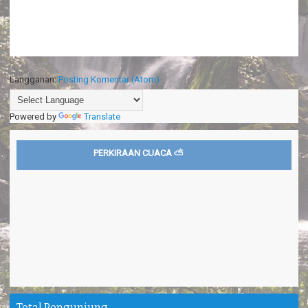
Langganan:
Posting Komentar (Atom)
Powered by
Translate
PERKIRAAN CUACA ⛅
Total Pengunjung