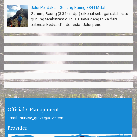
Jalur Pendakian Gunung Raung 3344 Mdpl
Gunung Raung (3.344 mdpl) dikenal sebagai salah satu
gunung terekstrem di Pulau Jawa dengan kaldera
terbesar kedua di Indonesia. Jalur pend...
Official & Manajement
Email : survive_giezag@live.com
Provider