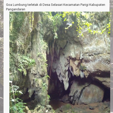
a
Goa Lumbung terletak di Desa Selasari Kecamatan Parigi Kabupaten
v
Pangandaran
i
g
a
t
i
o
n