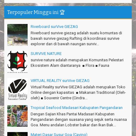
Gn.Ciremai seru banget
Terpopuler Minggu ini 🏆
Ridwan - Bekasi
Pokonya seru, Amazing gmana?!
Riverboard surVive GIEZAG
Susi - Cimahi
Riverboard survive giezag adalah suatu komuntas di
bawah survive giezag Rafting di koordinasi survive
Thanks Gn.Ciremai mantap
explorer dan di bawah naungan surviv...
Rian - Surabaya
SURVIVE NATURE
Thanks!Green canyon Amazing
survive nature adalah merupakan Komunitas Pelestari
William - Singapore
Ekosistem Alam diantaranya ■ Flora ■ Fauna
TRIms Team surVive atas panduan wisata Kabupaten
VIRTUAL REALITY surVive GIEZAG
Pangandaran
Jacky - Depok
Virtual Reality surVive GIEZAG adalah merupakan Toko
Online dengan kapasitas ■ Makanan Traditional (Oleh-
Haturnuhun kang Arief, Citumang seru!
oleh) ■ Souvenir Centre (Cindra...
Risna - Garut
Tropical Seafood Madasari Kabupaten Pangandaran
TRIms surVive GIEZAG telah menemani kami ke Gn.Semeru.
Dengan Sajian Khas Pantai Madasari Kabupaten
Salam lestari!
Pangandaran dengan suasana yang sejuk serta nuansa
Tapak Adventure Club - Bandung Barat
Goa. Menu andalan Lobster bakar dan Ikan Bak...
Materi Dasar Susur Goa (Caving)
Thanks!