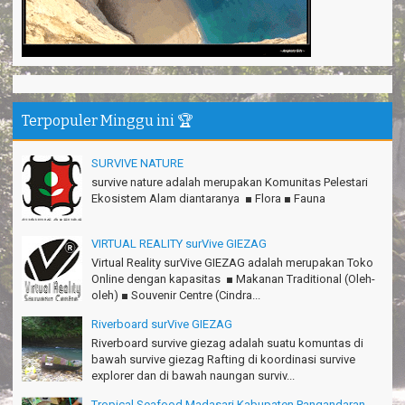
TRIms Team surVive atas panduan wisata Kabupaten
Pangandaran
Jacky - Depok
Haturnuhun kang Arief, Citumang seru!
Risna - Garut
Terpopuler Minggu ini 🏆
TRIms surVive GIEZAG telah menemani kami ke Gn.Semeru.
Salam lestari!
Tapak Adventure Club - Bandung Barat
SURVIVE NATURE
survive nature adalah merupakan Komunitas Pelestari
Thanks!
Ekosistem Alam diantaranya ■ Flora ■ Fauna
Michael - Sydney
Thanks Bodyrafting Green canyon, extreme, enjoy dan seru
VIRTUAL REALITY surVive GIEZAG
Santoso - Kudus
Virtual Reality surVive GIEZAG adalah merupakan Toko
Online dengan kapasitas ■ Makanan Traditional (Oleh-
Seru banget Pantai Batukaras!
oleh) ■ Souvenir Centre (Cindra...
Sudrajat - Kuningan
Riverboard surVive GIEZAG
エキサイティングなツアー。ありがとう Arief Pangandaran
Riverboard survive giezag adalah suatu komuntas di
Nakata-Osaka Japan
bawah survive giezag Rafting di koordinasi survive
explorer dan di bawah naungan surviv...
Amazing palace
Hiromi - Fukusima Japan
Tropical Seafood Madasari Kabupaten Pangandaran