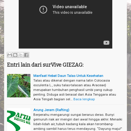
Entri lain dari surVive GIEZAG:
Manfaat Hebat Daun Talas Untuk Kesehatan
Talas atau dikenal dengan nama latin Colocasia
esculenta L., suku talas-talasan atau Araceae)
merupakan tumbuhan penghasil umbi yang cukup
penting. Diduga asli berasal dari Asia Tenggara atau
Asia Tengah bagian sel…
Baca lengkap
Arung Jeram (Rafting)
Berperahu mengarungi sungai berarus deras. Bunyi
gemuruh riak air mengiri dari awal hingga akhir. Menaiki
lidah-lidah air, tubuh kadang kala akan terombang-
ambing sambil harus terus mendayung. “Dayung maju!”