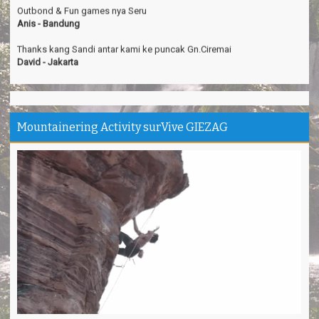
Anis - Bandung
Thanks kang Sandi antar kami ke puncak Gn.Ciremai
David - Jakarta
Pantai Karapyak Pangandaran enjoy, seru banget
Shela - Bandung
Santirah Pangandaran SERU....
Sinta - Garut
Mountainering Activity surVive GIEZAG
Camping Ipukan Enjoy banget
Vina - Jakarta
Kampung Badud & Jembatan pelangi Pangandaran Unik
Indra - Tasikmalaya
Jojogan / Wonderhill Pangandaran punya Mantap
Pupung - Magelang
Pepedan Hill Indah & Mantap
Deni - Sumedang
Pantai Batuhiu mantap...
Shella - Semarang