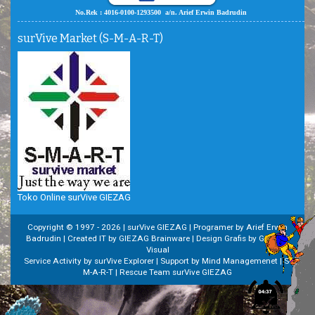
No.Rek : 4016-0100-1293500 a/n. Arief Erwin Badrudin
surVive Market (S-M-A-R-T)
Toko Online surVive GIEZAG
Copyright © 1997 -
2026 | surVive GIEZAG | Programer by Arief Erwin
Badrudin | Created IT by GIEZAG Brainware | Design Grafis by GIEZAG
Visual
Service Activity by surVive Explorer | Support by Mind Managemenet | S-
M-A-R-T | Rescue Team surVive GIEZAG