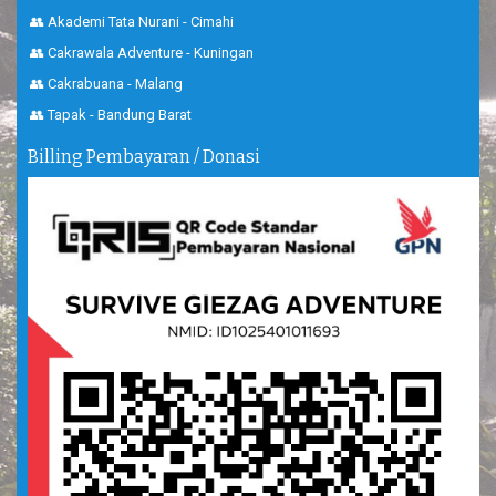
👥 Akademi Tata Nurani - Cimahi
👥 Cakrawala Adventure - Kuningan
👥 Cakrabuana - Malang
👥 Tapak - Bandung Barat
Billing Pembayaran / Donasi