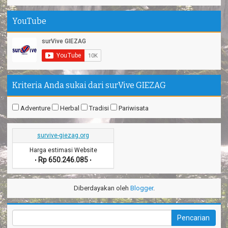
YouTube
Kriteria Anda sukai dari surVive GIEZAG
Adventure
Herbal
Tradisi
Pariwisata
survive-giezag.org
Harga estimasi Website
Rp 650.246.085
•
•
Diberdayakan oleh
Blogger
.
-->Nov 13
Official SurVive GIEZAG
Komentar Di artikel
Taman