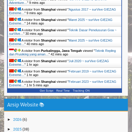
Adventure…
"
9 mins ago
A visitor from
Shanghai
viewed "
Agustus 2017 ~ surVive GIEZAG
Extreme…
"
10 mins ago
A visitor from
Shanghai
viewed "
Maret 2025 ~ surVive GIEZAG
Extreme…
"
14 mins ago
A visitor from
Shanghai
viewed "
Teknik Dasar Penelusuran Goa ~
surVive…
"
30 mins ago
A visitor from
Shanghai
viewed "
Maret 2025 ~ surVive GIEZAG
Extreme…
"
40 mins ago
A visitor from
Purbalingga, Jawa Tengah
viewed "
Teknik Repling
dan Prusiking yang aman…
"
42 mins ago
A visitor from
Shanghai
viewed "
Juli 2020 ~ surVive GIEZAG
Extreme…
"
1 hr ago
A visitor from
Shanghai
viewed "
Februari 2019 ~ surVive GIEZAG
Extreme…
"
1 hr ago
A visitor from
Shanghai
viewed "
Februari 2023 ~ surVive GIEZAG
Extreme…
"
1 hr 5 mins ago
Get Script
Real Time
Tracking ON
Arsip Website 📚
►
2026
(6)
►
2025
(38)