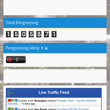
Total Pengunjung
1
5
0
5
8
7
1
Pengunjung Aktip 👨‍💻
Live Traffic Feed
A visitor from
Shanghai
viewed "
Oktober 2015 ~ surVive GIEZAG
Extreme…
"
4 mins ago
A visitor from
Sao Paulo
viewed "
surVive GIEZAG Extreme