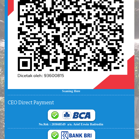
Scaning Here
CEO Direct Payment
No.Rek : 203048549 a/n. Arief Erwin Badrudin