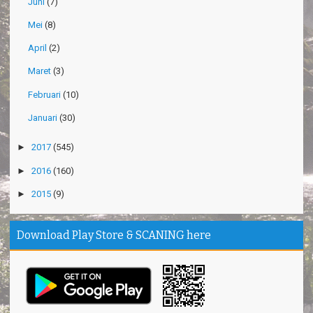
Juni
(7)
Mei
(8)
April
(2)
Maret
(3)
Februari
(10)
Januari
(30)
►
2017
(545)
►
2016
(160)
►
2015
(9)
Download Play Store & SCANING here