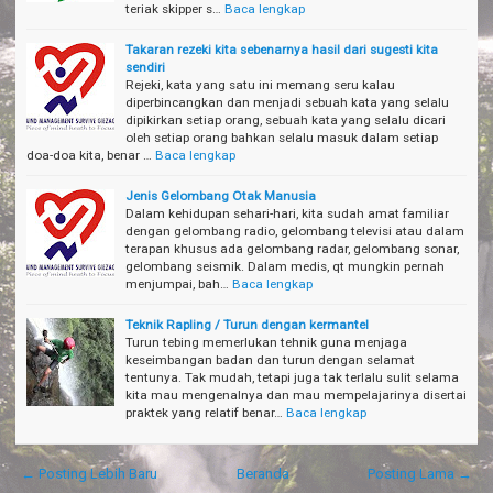
teriak skipper s…
Baca lengkap
Takaran rezeki kita sebenarnya hasil dari sugesti kita
sendiri
Rejeki, kata yang satu ini memang seru kalau
diperbincangkan dan menjadi sebuah kata yang selalu
dipikirkan setiap orang, sebuah kata yang selalu dicari
oleh setiap orang bahkan selalu masuk dalam setiap
doa-doa kita, benar …
Baca lengkap
Jenis Gelombang Otak Manusia
Dalam kehidupan sehari-hari, kita sudah amat familiar
dengan gelombang radio, gelombang televisi atau dalam
terapan khusus ada gelombang radar, gelombang sonar,
gelombang seismik. Dalam medis, qt mungkin pernah
menjumpai, bah…
Baca lengkap
Teknik Rapling / Turun dengan kermantel
Turun tebing memerlukan tehnik guna menjaga
keseimbangan badan dan turun dengan selamat
tentunya. Tak mudah, tetapi juga tak terlalu sulit selama
kita mau mengenalnya dan mau mempelajarinya disertai
praktek yang relatif benar…
Baca lengkap
← Posting Lebih Baru
Beranda
Posting Lama →