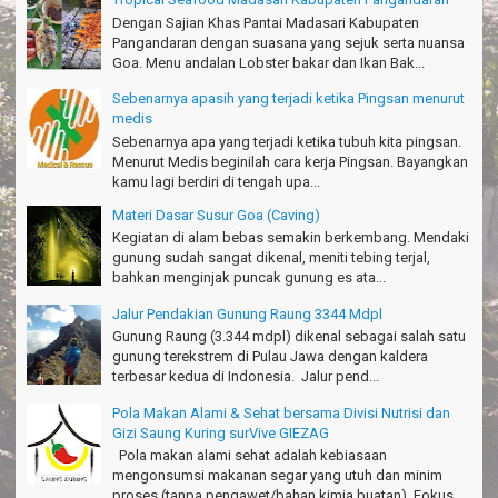
Dengan Sajian Khas Pantai Madasari Kabupaten
Pangandaran dengan suasana yang sejuk serta nuansa
Goa. Menu andalan Lobster bakar dan Ikan Bak...
Sebenarnya apasih yang terjadi ketika Pingsan menurut
medis
Sebenarnya apa yang terjadi ketika tubuh kita pingsan.
Menurut Medis beginilah cara kerja Pingsan. Bayangkan
kamu lagi berdiri di tengah upa...
Materi Dasar Susur Goa (Caving)
Kegiatan di alam bebas semakin berkembang. Mendaki
gunung sudah sangat dikenal, meniti tebing terjal,
bahkan menginjak puncak gunung es ata...
Jalur Pendakian Gunung Raung 3344 Mdpl
Gunung Raung (3.344 mdpl) dikenal sebagai salah satu
gunung terekstrem di Pulau Jawa dengan kaldera
terbesar kedua di Indonesia. Jalur pend...
Pola Makan Alami & Sehat bersama Divisi Nutrisi dan
Gizi Saung Kuring surVive GIEZAG
Pola makan alami sehat adalah kebiasaan
mengonsumsi makanan segar yang utuh dan minim
proses (tanpa pengawet/bahan kimia buatan). Fokus