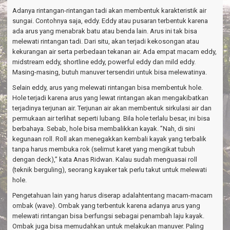
Adanya rintangan-rintangan tadi akan membentuk karakteristik air
sungai. Contohnya saja, eddy. Eddy atau pusaran terbentuk karena
ada arus yang menabrak batu atau benda lain. Arus ini tak bisa
melewati rintangan tadi. Dari situ, akan terjadi kekosongan atau
kekurangan air serta perbedaan tekanan air. Ada empat macam eddy,
midstream eddy, shortline eddy, powerful eddy dan mild eddy.
Masing-masing, butuh manuver tersendiri untuk bisa melewatinya.
Selain eddy, arus yang melewati rintangan bisa membentuk hole.
Hole terjadi karena arus yang lewat rintangan akan mengakibatkan
terjadinya terjunan air. Terjunan air akan membentuk sirkulasi air dan
permukaan air terlihat seperti lubang. Bila hole terlalu besar, ini bisa
berbahaya. Sebab, hole bisa membalikkan kayak. ”Nah, di sini
kegunaan roll. Roll akan menegakkan kembali kayak yang terbalik
tanpa harus membuka rok (selimut karet yang mengikat tubuh
dengan deck),” kata Anas Ridwan. Kalau sudah menguasai roll
(teknik berguling), seorang kayaker tak perlu takut untuk melewati
hole.
Pengetahuan lain yang harus diserap adalahtentang macam-macam
ombak (wave). Ombak yang terbentuk karena adanya arus yang
melewati rintangan bisa berfungsi sebagai penambah laju kayak.
Ombak juga bisa memudahkan untuk melakukan manuver. Paling