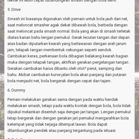
teknik ini lebih cepat dibandingkan smash dengan bola semi.
5. Drive
Smash ini biasanya digunakan oleh pemain untuk bola jauh dari net,
saat meloncat smasher agak dekat dibawah bola, berbeda dengan
saat meloncat pada smash normal. Bola yang akan di smash terletak
diatas kanan bahu lengan pemukul. Gerak lecutan tangan dari depan
atas badan diputarkan kearah yang berlawanan dengan arah jarum
jam, telapak tangan membentuk cekungan seperti sendok.
Cambukan keras, perkenaan bola dibagian belakang kearah bagian
muka dengan telapak tangan, aktifkan gerakan pergelangan tangan .
Gerakan cambukan harus dibantu oleh otot² perut, samping dan
bahu. Akibat cambukan kurve jalan bola akan panjang dan putaran
bola menjauhi net, bola bergerak dengan cepat dan tajam.
6. Dummy
Pemain melakukan gerakan sama dengan pada waktu hendak
melakukan smash, tetapi pada waktu kontak dengan bola, bola tidak
dipukul melainkan disentuh saja dengan jari tangan. Lengan pemukul
tetap bergerak dan dengan gerakan jari pemukul mengarahkan bola
ketempat yang tidak terjaga ditempat lawan. Bola dapat
dilambungkan pendek atau panjang tergantung pada situasi.