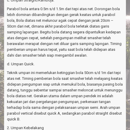
c. Umpan Straight/Kamboja.
Parabol bola antara 0.5m s/d 1.5m dari tepi atas net. Dorongan bola
lebih dominan dibandingkan dengan gerak keatas untuk parabol
bola, Bola diatas net meluncur agak cepat dengan jarak 20cm –
50cm dari net, dimana akhir parabol bola terletak diatas garis
samping lapangan. Begitu bola datang segera dipantulkan kedepan
atas dengan cepat, setelah pengumpan melihat smasher telah
berawalan merapat dengan net diluar garis samping lapngan. Timing
pemberian umpan harus tepat, yaitu saat bola telah didepan atas
dahi dan smasher telah siap mengambil awalan.
d. Umpan Quick.
Teknik umpan ini memerlukan ketinggian bola 50cm s/d 1m dari tepi
atas net. Timing pemberian bola saat smasher telah melayang keatas
didepan pengumpan siap untuk memukul bola, biasanya pasing bola
datang, tunggu sebentar sampai smasher meloncat untuk menunggu
bola diatas net. Gerakan utama dalam umpan pendek ini adalah
kekuatan jari dan pergelangan pengumpan, perkenaan tangan
terhadap bola sama dengan pelaksanaan umpan semi. Arah umpan
parabol vertical disebut quick A, sedangkan parabol straight disebut
quick B.
2. Umpan Kebelakang