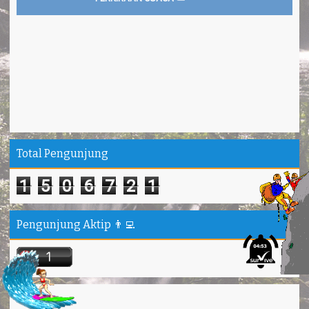
Total Pengunjung
1
5
0
6
7
2
1
Pengunjung Aktip 👨‍💻