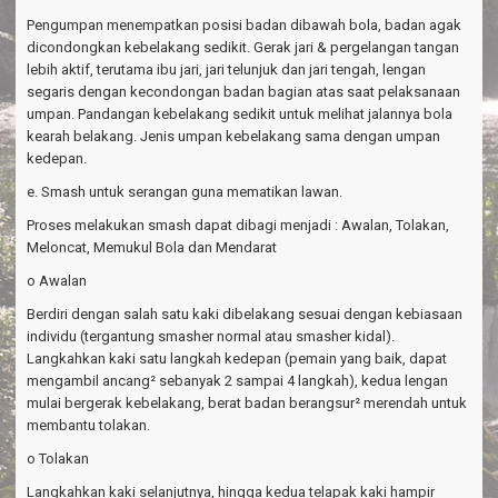
Pengumpan menempatkan posisi badan dibawah bola, badan agak
dicondongkan kebelakang sedikit. Gerak jari & pergelangan tangan
lebih aktif, terutama ibu jari, jari telunjuk dan jari tengah, lengan
segaris dengan kecondongan badan bagian atas saat pelaksanaan
umpan. Pandangan kebelakang sedikit untuk melihat jalannya bola
kearah belakang. Jenis umpan kebelakang sama dengan umpan
kedepan.
e. Smash untuk serangan guna mematikan lawan.
Proses melakukan smash dapat dibagi menjadi : Awalan, Tolakan,
Meloncat, Memukul Bola dan Mendarat
o Awalan
Berdiri dengan salah satu kaki dibelakang sesuai dengan kebiasaan
individu (tergantung smasher normal atau smasher kidal).
Langkahkan kaki satu langkah kedepan (pemain yang baik, dapat
mengambil ancang² sebanyak 2 sampai 4 langkah), kedua lengan
mulai bergerak kebelakang, berat badan berangsur² merendah untuk
membantu tolakan.
o Tolakan
Langkahkan kaki selanjutnya, hingga kedua telapak kaki hampir