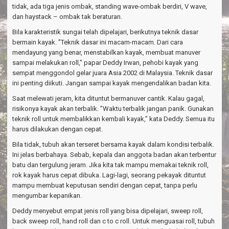
tidak, ada tiga jenis ombak, standing wave-ombak berdiri, V wave,
dan haystack – ombak tak beraturan.
Bila karakteristik sungai telah dipelajari, berikutnya teknik dasar
bermain kayak. ”Teknik dasar ini macam-macam. Dari cara
mendayung yang benar, menstabilkan kayak, membuat manuver
sampai melakukan roll,” papar Deddy Irwan, pehobi kayak yang
sempat menggondol gelar juara Asia 2002 di Malaysia. Teknik dasar
ini penting diikuti. Jangan sampai kayak mengendalikan badan kita.
Saat melewati jeram, kita dituntut bermanuver cantik. Kalau gagal,
risikonya kayak akan terbalik. ”Waktu terbalik jangan panik. Gunakan
teknik roll untuk membalikkan kembali kayak,” kata Deddy. Semua itu
harus dilakukan dengan cepat.
Bila tidak, tubuh akan terseret bersama kayak dalam kondisi terbalik.
Ini jelas berbahaya. Sebab, kepala dan anggota badan akan terbentur
batu dan tergulung jeram. Jika kita tak mampu memakai teknik roll,
rok kayak harus cepat dibuka. Lagi-lagi, seorang pekayak dituntut
mampu membuat keputusan sendiri dengan cepat, tanpa perlu
mengumbar kepanikan.
Deddy menyebut empat jenis roll yang bisa dipelajari, sweep roll,
back sweep roll, hand roll dan c to c roll. Untuk menguasai roll, tubuh