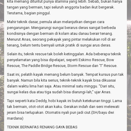
kita memang dituntut punya stamina yang lebih. Sebab, bukan hanya
tangan yang bermain, tapi seluruh anggota badan ikut bergerak.
Terutama, bagian pinggul.
Mahir teknik dasar, pemula akan melanjutkan dengan cara
pengarungan. Mengarungi sungai berarus deras sangat berbeda
kondisinya dengan bermain di kolam atau danau berair tenang.
Menurut Anas, seorang pekayak yang pintar melakukan roll di air
tenang, belum tentu bernyali untuk pratik di sungai arus deras.
Selain itu, teknik rescue tak boleh ketinggalan. Ada beberapa teknik
penyelamatan yang bisa dipelajari, seperti Eskimo Rescue, Bow
Rescue, The Paddle Bridge Rescue, Storm Rescue dan ‘T’ Rescue.
Saat ini, pelatih kayak memang belum banyak. Tempat kursus pun tak
banyak. Namun bila kita serius, teknik-teknik kayak bisa dikuasai
dalam waktu lima hari saja. Atau minimal satu minggu. ”Dari situ,
sungai kelas dua atau tiga sudah bisa diarungi-lah,” ujar Anas.
Tapi seperti kata Deddy, hobi kayak ini butuh ketekunan tinggi. Lama
tak bermain, otot-otot akan kaku. Gerakan indah dan seni melewati
jeram bisa terlupakan. Otomatis nyali pun jadi ciut.(SH/bayu dwi
mardana)
TEKNIK BERNAFAS RENANG GAYA BEBAS