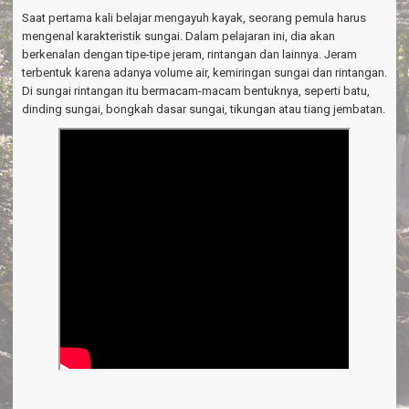
a
Saat pertama kali belajar mengayuh kayak, seorang pemula harus
v
i
mengenal karakteristik sungai. Dalam pelajaran ini, dia akan
g
berkenalan dengan tipe-tipe jeram, rintangan dan lainnya. Jeram
a
terbentuk karena adanya volume air, kemiringan sungai dan rintangan.
t
Di sungai rintangan itu bermacam-macam bentuknya, seperti batu,
i
dinding sungai, bongkah dasar sungai, tikungan atau tiang jembatan.
o
n