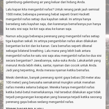
gelembung-gelembung air yang keluar dari hidung Anda.
Lalu kapan kita mengambil nafas? Untuk renang jarak jauh semisal
1500 meter, beberapa perenang hebat seperti Grant Hackett
mengambil nafas setiap dua kayuhan sekali. Ini artinya hanya
berselang satu kayuhan saja, dan karenanya bernafasnya pun hanya
ke satu sisi saja: ke kiri saja atau ke kanan saja.
Namun ada juga beberapa perenang yang mengambil nafas setiap
tiga kayuhan sekali. Ini artinya pengambilan nafas akan dilakukan
bergantian ke kiri dan ke kanan. Cara bernafas seperti dikenal
sebagai bilateral breathing. Lalu mana yang lebih baik antara
mengambil nafas ke satu sisi saja atau mengambil nafas ke dua sisi
secara bergantian? Jawabannya, suka-suka Anda. Lakukanlah yang
menurut Anda lebih rileks, santai, nyaman dan cocok untuk Anda.
Jadi yang terpenting, Anda merasa nyaman ketika bernafas.
Meski demikian, banyak perenang sprint gaya bebas (50 meter atau
100 meter) yang berusaha semaksimal mungkin untuk menahan
nafas mereka selama balapan. Mereka hanya mengambil nafas
ketika betul-betul memerlukannya. Hal tersebut dilakukan agar tidak
terjadi pengurangan kecepatan yang biasanya terjadi ketika seorang
perenang gaya bebas sedang mengambil nafas.