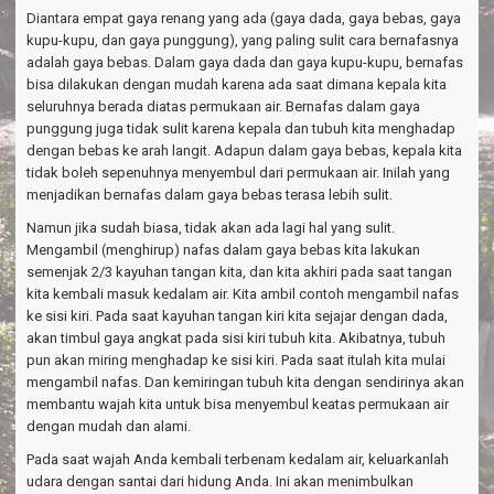
Diantara empat gaya renang yang ada (gaya dada, gaya bebas, gaya
kupu-kupu, dan gaya punggung), yang paling sulit cara bernafasnya
adalah gaya bebas. Dalam gaya dada dan gaya kupu-kupu, bernafas
bisa dilakukan dengan mudah karena ada saat dimana kepala kita
seluruhnya berada diatas permukaan air. Bernafas dalam gaya
punggung juga tidak sulit karena kepala dan tubuh kita menghadap
dengan bebas ke arah langit. Adapun dalam gaya bebas, kepala kita
tidak boleh sepenuhnya menyembul dari permukaan air. Inilah yang
menjadikan bernafas dalam gaya bebas terasa lebih sulit.
Namun jika sudah biasa, tidak akan ada lagi hal yang sulit.
Mengambil (menghirup) nafas dalam gaya bebas kita lakukan
semenjak 2/3 kayuhan tangan kita, dan kita akhiri pada saat tangan
kita kembali masuk kedalam air. Kita ambil contoh mengambil nafas
ke sisi kiri. Pada saat kayuhan tangan kiri kita sejajar dengan dada,
akan timbul gaya angkat pada sisi kiri tubuh kita. Akibatnya, tubuh
pun akan miring menghadap ke sisi kiri. Pada saat itulah kita mulai
mengambil nafas. Dan kemiringan tubuh kita dengan sendirinya akan
membantu wajah kita untuk bisa menyembul keatas permukaan air
dengan mudah dan alami.
Pada saat wajah Anda kembali terbenam kedalam air, keluarkanlah
udara dengan santai dari hidung Anda. Ini akan menimbulkan