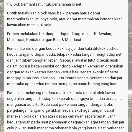
f. Block bermanfaat untuk pertahanan di net.
Untuk melakukan block yang baik, pemain harus dapat
memperkirakan jatuhnya bola, atau dapat meramalkan kemana kira²
lawan akan memukul bola.
Proses melakukan bendungan dapat dibagi menjadi : Awalan,
Melompat, Kontak dengan Bola & Mendarat.
Pemain berdiri dengan kedua kaki sejajar dan kaki ditekuk sedikit,
kedua tangan didepan dada, telapak kedua tangan menghadap net
dan jari² dikembangkan lebar². Sebagai awalan lutut ditekuk lebih
dalam, posisi badan sedikit condong kedepan kemudian diteruskan
dengan tolakan keatas dengan kedua kaki secara eksplosif serta
mengayunkan kedua lengan lurus keatas secara bersamaan dan jari
membuka agar kedua tangan merupakan suatu bidang yang luas.
Pada saat melayang diudara dan ketika bola dipukul oleh lawan,
segeralah tangan dihadapkan kearah datangnya bola dan berusaha
menguasai bola itu. Pada saat perkenaan tangan dengan bola,
pergelangan tangan digerakkan secara aktif agar tangan dapat
menekan bola dari arah atas depan kebawah secara tepat. Jari²
kedua tangan pada saat perkenaan ditegangkan agar tangan dan jari
cukup kuat untuk menerima tekanan bola yang keras. Saat perkenaan