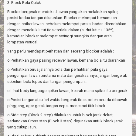
3. Block Bola Quick
Blocker bergerak mendekati lawan yang akan melakukan spike,
posisi kedua tangan diluruskan. Blocker melompat bersamaan
dengan spiker lawan, sebelum melompat posisi badan direndahkan
dengan menekuk lutut tidak terlalu dalam (sudut lutut ± 135º),
kemudian blocker melompat setinggi mungkin dengan arah
lompatan vertical.
Yang perlu mendapat perhatian dari seorang blocker adalah :
o Perhatikan gaya pasing receiver lawan, kemana bola itu diarahkan
o Perhatikan terus jalannya bola dan perhatikan pula gaya
pengumpan lawan terutama mata dan gerakaannya, jangan bergerak
sebelum bola lepas dari tangan pengumpan..
o Lihat body language spiker lawan, kearah mana spiker itu bergerak.
o Posisi tangan atau jari waktu bergerak tidak boleh berada dibawah
pinggang, agar gerak tangan cepat mencapai titik block.
o Side step (Block 2 step) dilakukan untuk block jarak dekat,
sedangkan Cross step (Block 3 step) digunakan untuk block jarak
yang cukup jauh.