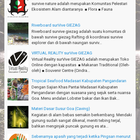
Susi - Cimahi
survive nature adalah merupakan Komunitas Pelestari
Ekosistem Alam diantaranya ■ Flora ■ Fauna
Thanks Gn.Ciremai mantap
Rian - Surabaya
Riverboard surVive GIEZAG
Thanks!Green canyon Amazing
Riverboard survive giezag adalah suatu komuntas di
William - Singapore
bawah survive giezag Rafting di koordinasi survive
explorer dan di bawah naungan surviv...
TRIms Team surVive atas panduan wisata Kabupaten
Pangandaran
VIRTUAL REALITY surVive GIEZAG
Jacky - Depok
Virtual Reality surVive GIEZAG adalah merupakan Toko
Online dengan kapasitas ■ Makanan Traditional (Oleh-
Haturnuhun kang Arief, Citumang seru!
oleh) ■ Souvenir Centre (Cindra...
Risna - Garut
Tropical Seafood Madasari Kabupaten Pangandaran
TRIms surVive GIEZAG telah menemani kami ke Gn.Semeru.
Dengan Sajian Khas Pantai Madasari Kabupaten
Salam lestari!
Pangandaran dengan suasana yang sejuk serta nuansa
Tapak Adventure Club - Bandung Barat
Goa. Menu andalan Lobster bakar dan Ikan Bak...
Thanks!
Materi Dasar Susur Goa (Caving)
Michael - Sydney
Kegiatan di alam bebas semakin berkembang. Mendaki
gunung sudah sangat dikenal, meniti tebing terjal,
Thanks Bodyrafting Green canyon, extreme, enjoy dan seru
bahkan menginjak puncak gunung es ata...
Santoso - Kudus
Sebenarnya apasih yang terjadi ketika Pingsan menurut