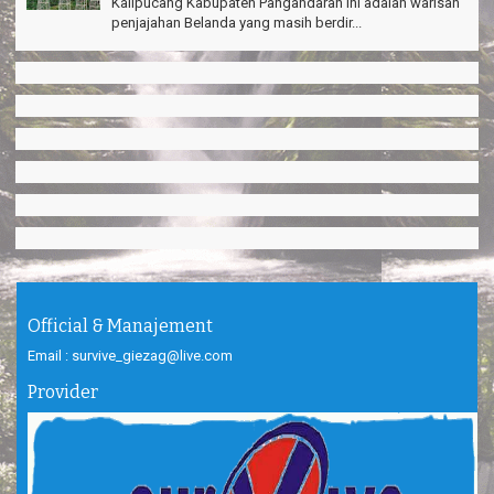
Kalipucang Kabupaten Pangandaran ini adalah warisan
penjajahan Belanda yang masih berdir...
Official & Manajement
Email : survive_giezag@live.com
Provider