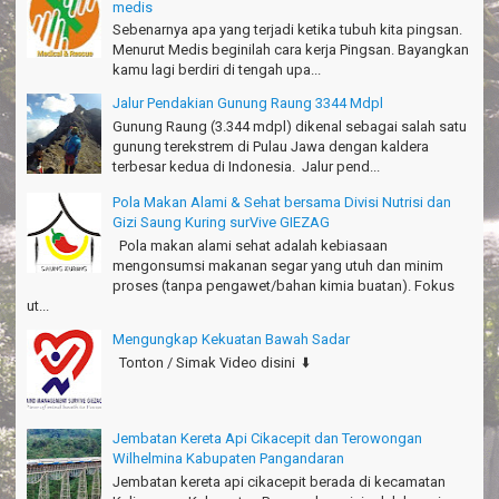
medis
Seru banget Pantai Batukaras!
Sudrajat - Kuningan
Sebenarnya apa yang terjadi ketika tubuh kita pingsan.
Menurut Medis beginilah cara kerja Pingsan. Bayangkan
エキサイティングなツアー。ありがとう Arief Pangandaran
kamu lagi berdiri di tengah upa...
Nakata-Osaka Japan
Jalur Pendakian Gunung Raung 3344 Mdpl
Gunung Raung (3.344 mdpl) dikenal sebagai salah satu
Amazing palace
gunung terekstrem di Pulau Jawa dengan kaldera
Hiromi - Fukusima Japan
terbesar kedua di Indonesia. Jalur pend...
Pola Makan Alami & Sehat bersama Divisi Nutrisi dan
Gizi Saung Kuring surVive GIEZAG
Pola makan alami sehat adalah kebiasaan
mengonsumsi makanan segar yang utuh dan minim
proses (tanpa pengawet/bahan kimia buatan). Fokus
ut...
Mengungkap Kekuatan Bawah Sadar
Tonton / Simak Video disini ⬇️
Jembatan Kereta Api Cikacepit dan Terowongan
Wilhelmina Kabupaten Pangandaran
Jembatan kereta api cikacepit berada di kecamatan