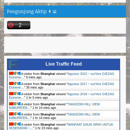
Pengunjung Aktip 👨‍💻
Live Traffic Feed
A visitor from
Shanghai
viewed "
Agustus 2022 ~ surVive GIEZAG
Extreme…
"
6 mins ago
A visitor from
Shanghai
viewed "
Agustus 2017 ~ surVive GIEZAG
Extreme…
"
35 mins ago
A visitor from
Shanghai
viewed "
Agustus 2018 ~ surVive GIEZAG
Extreme…
"
1 hr 5 mins ago
A visitor from
Shanghai
viewed "
TANGESIN HILL VIEW
KABUPATEN…
"
1 hr 14 mins ago
A visitor from
Shanghai
viewed "
TANGESIN HILL VIEW
KABUPATEN…
"
1 hr 14 mins ago
A visitor from
Shanghai
viewed "
MANFAAT DAUN SIRIH UNTUK
KESEHATAN ~…
"
1 hr 23 mins ago