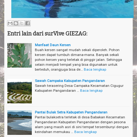
Entri lain dari surVive GIEZAG:
Manfaat Daun Kersen
Buah kersen sangat mudah sekali diperoleh. Pohon
kersen dapat tumbuh dimana-mana. Banyak sekali
pohon kersen yang terletak di pinggir jalan. Sehingga
selain menjadi tempat yang bisa digunakan untuk
berteduh, orangjuga bisa de…
Baca lengkap
Sawah Campaka Kabupaten Pangandaran
Sawah terasering Desa Campaka Kecamatan Cigugur
Kabupaten Pangandaran …
Baca lengkap
Pantai Bulak Setra Kabupaten Pangandaran
Pantai bulaksetra terletak di desa Babakan Kecamatan
Pangandaran Kabupaten Pangandaran dengan pesona
alam yang masih asri di sini tempat tersembunyi dengan
keindahan memukau …
Baca lengkap