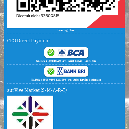
Scaning Here
CEO Direct Payment
No.Rek : 203048549 a/n. Arief Erwin Badrudin
No.Rek : 4016-0100-1293500 a/n. Arief Erwin Badrudin
surVive Market (S-M-A-R-T)