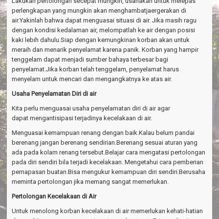
Lakukan pertolongan secepat mungkin, usahakan untuk melepas
perlengkapan yang mungkin akan menghambatjaergerakan di
air.Yakinlah bahwa dapat menguasai situasi di air. Jika masih ragu
dengan kondisi kedalaman air, melompatlah ke air dengan posisi
kaki lebih dahulu.Siap dengan kemungkinan korban akan untuk
meraih dan menarik penyelamat karena panik. Korban yang hampir
tenggelam dapat menjadi sumber bahaya terbesar bagi
penyelamat.Jika korban telah tenggelam, penyelamat harus
menyelam untuk mencari dan mengangkatnya ke atas air.
Usaha Penyelamatan Diri di air
Kita perlu menguasai usaha penyelamatan diri di air agar
dapat mengantisipasi terjadinya kecelakaan di air.
Menguasai kemampuan renang dengan baik.Kalau belum pandai
berenang jangan berenang sendirian.Berenang sesuai aturan yang
ada pada kolam renang tersebut.Belajar cara mengatasi pertolongan
pada diri sendiri bila terjadi kecelakaan. Mengetahui cara pemberian
pernapasan buatan.Bisa mengukur kemampuan diri sendiri.Berusaha
meminta pertolongan jika memang sangat memerlukan.
Pertolongan Kecelakaan di Air
Untuk menolong korban kecelakaan di air memerlukan kehati-hatian