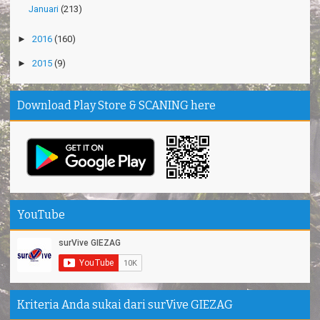
Januari
(213)
►
2016
(160)
►
2015
(9)
Download Play Store & SCANING here
YouTube
Kriteria Anda sukai dari surVive GIEZAG