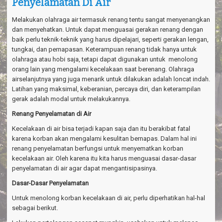
Penyelamatan Di Air
a
v
i
Melakukan olahraga air termasuk renang tentu sangat menyenangkan
g
dan menyehatkan. Untuk dapat menguasai gerakan renang dengan
a
baik perlu teknik-teknik yang harus dipelajari, seperti gerakan lengan,
t
tungkai, dan pernapasan. Keterampuan renang tidak hanya untuk
i
olahraga atau hobi saja, tetapi dapat digunakan untuk menolong
o
orang lain yang mengalami kecelakaan saat berenang. Olahraga
n
airselanjutnya yang juga menarik untuk dilakukan adalah loncat indah.
Latihan yang maksimal, keberanian, percaya diri, dan keterampilan
gerak adalah modal untuk melakukannya.
Renang Penyelamatan di Air
Kecelakaan di air bisa terjadi kapan saja dan itu berakibat fatal
karena korban akan mengalami kesulitan bernapas. Dalam hal ini
renang penyelamatan berfungsi untuk menyematkan korban
kecelakaan air. Oleh karena itu kita harus menguasai dasar-dasar
penyelamatan di air agar dapat mengantisipasinya.
Dasar-Dasar Penyelamatan
Untuk menolong korban kecelakaan di air, perlu diperhatikan hal-hal
sebagai berikut.