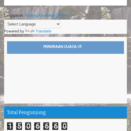
Langganan:
Posting Komentar (Atom)
Powered by
Translate
PERKIRAAN CUACA ⛅
Total Pengunjung
1
5
0
6
6
6
0