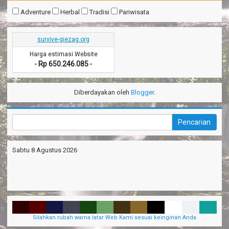
Adventure
Herbal
Tradisi
Pariwisata
survive-giezag.org
Harga estimasi Website
Rp 650.246.085
•
•
Diberdayakan oleh
Blogger
.
Sabtu 8 Agustus 2026
Silahkan rubah warna latar Web Kami sesuai keinginan Anda