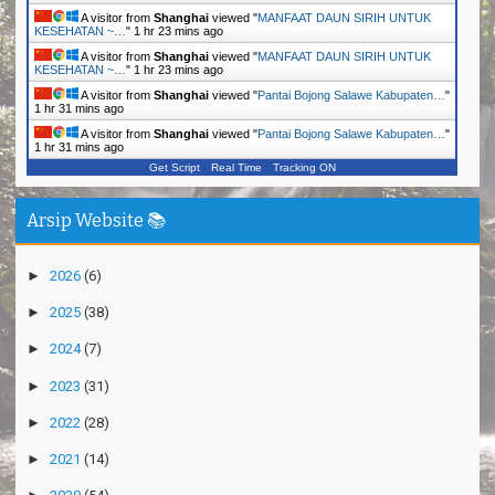
A visitor from
Shanghai
viewed "
MANFAAT DAUN SIRIH UNTUK
KESEHATAN ~…
"
1 hr 23 mins ago
A visitor from
Shanghai
viewed "
MANFAAT DAUN SIRIH UNTUK
KESEHATAN ~…
"
1 hr 23 mins ago
A visitor from
Shanghai
viewed "
Pantai Bojong Salawe Kabupaten…
"
1 hr 31 mins ago
A visitor from
Shanghai
viewed "
Pantai Bojong Salawe Kabupaten…
"
1 hr 31 mins ago
Get Script
Real Time
Tracking ON
Arsip Website 📚
►
2026
(6)
►
2025
(38)
►
2024
(7)
►
2023
(31)
►
2022
(28)
►
2021
(14)