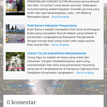
PENGENALAN GUNUNG HUTAN Mountaineering berasal
dari kata “mountain” yang berarti gunung. Sedangkan
mountaineering adalah kegiatan mendaki gunung yang
terdiri dari tiga tahap kegiatan, yaitu : Hill Walking.
Merupakan perjal…
Baca lengkap
Bukit Baruno Kabupaten Pangandaran
Bukit Baruno adalah merupakan Rest Area di ketinggian
Bukit yang merupakan Rumah Makan yang terletak di
Kecamatan Langkaplancar Kabupaten Pangandaran
dengan konsep alam yang indah serta sajian kuliner
khas Sunda Vide…
Baca lengkap
CURUG TAJUR KABUPATEN PANGANDARAN
Curug Tajur ini adalah air terjun yang indah dan
menawan. Dengan Terletakkesejukan alam yang
mendamaikan hati serta area pesawahan terasering
yang ada di Langkaplancar di Kampung Cigangsa Desa
Pangkalan Kecamatan Langkaplanc…
Baca lengkap
← Posting Lebih Baru
Beranda
Posting Lama →
0 komentar: