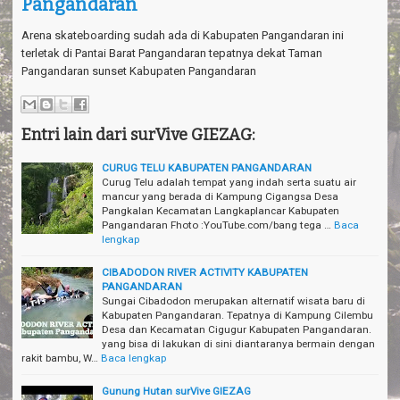
Pangandaran
a
v
i
Arena skateboarding sudah ada di Kabupaten Pangandaran ini
g
terletak di Pantai Barat Pangandaran tepatnya dekat Taman
a
Pangandaran sunset Kabupaten Pangandaran
t
i
o
n
Entri lain dari surVive GIEZAG:
CURUG TELU KABUPATEN PANGANDARAN
Curug Telu adalah tempat yang indah serta suatu air
mancur yang berada di Kampung Cigangsa Desa
Pangkalan Kecamatan Langkaplancar Kabupaten
Pangandaran Fhoto :YouTube.com/bang tega …
Baca
lengkap
CIBADODON RIVER ACTIVITY KABUPATEN
PANGANDARAN
Sungai Cibadodon merupakan alternatif wisata baru di
Kabupaten Pangandaran. Tepatnya di Kampung Cilembu
Desa dan Kecamatan Cigugur Kabupaten Pangandaran.
yang bisa di lakukan di sini diantaranya bermain dengan
rakit bambu, W…
Baca lengkap
Gunung Hutan surVive GIEZAG