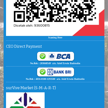
Scaning Here
CEO Direct Payment
No.Rek : 203048549 a/n. Arief Erwin Badrudin
No.Rek : 4016-0100-1293500 a/n. Arief Erwin Badrudin
surVive Market (S-M-A-R-T)