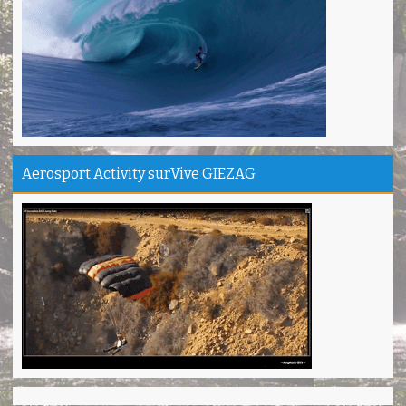
Sinta - Garut
Camping Ipukan Enjoy banget
Vina - Jakarta
Kampung Badud & Jembatan pelangi Pangandaran Unik
Indra - Tasikmalaya
Jojogan / Wonderhill Pangandaran punya Mantap
Pupung - Magelang
Aerosport Activity surVive GIEZAG
Pepedan Hill Indah & Mantap
Deni - Sumedang
Pantai Batuhiu mantap...
Shella - Semarang
Haturnuhun Kang Ali Gn.Salamet seru lho
Nadia - Bandung
Puas deh adventure disini,thanks lo!
Anita - Bandung
Mind managementnya mantap!
Tiara - Bandung