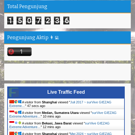
Total Pengunjung
1
5
0
7
2
3
6
Pengunjung Aktip 👨‍💻
Live Traffic Feed
A visitor from
Shanghai
viewed "
Juli 2017 ~ surVive GIEZAG
Extreme…
"
48 secs ago
A visitor from
Medan, Sumatera Utara
viewed "
surVive GIEZAG
Extreme Adventure…
"
10 mins ago
A visitor from
Bekasi, Jawa Barat
viewed "
surVive GIEZAG
Extreme Adventure…
"
12 mins ago
A visitor from
Shanghai
viewed "
Mei 2024 ~ surVive GIEZAG