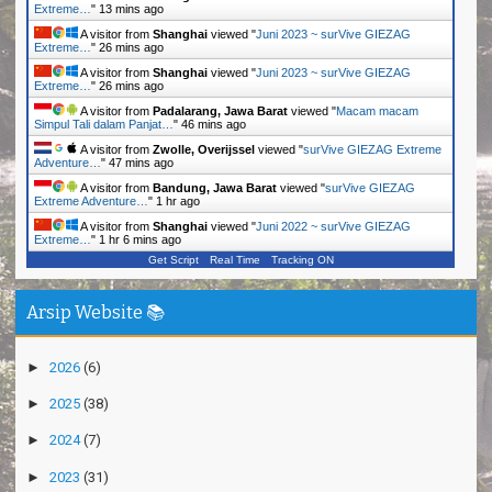
Extreme…
"
13 mins ago
A visitor from
Shanghai
viewed "
Juni 2023 ~ surVive GIEZAG
Extreme…
"
26 mins ago
A visitor from
Shanghai
viewed "
Juni 2023 ~ surVive GIEZAG
Extreme…
"
26 mins ago
A visitor from
Padalarang, Jawa Barat
viewed "
Macam macam
Simpul Tali dalam Panjat…
"
46 mins ago
A visitor from
Zwolle, Overijssel
viewed "
surVive GIEZAG Extreme
Adventure…
"
47 mins ago
A visitor from
Bandung, Jawa Barat
viewed "
surVive GIEZAG
Extreme Adventure…
"
1 hr ago
A visitor from
Shanghai
viewed "
Juni 2022 ~ surVive GIEZAG
Extreme…
"
1 hr 6 mins ago
Get Script
Real Time
Tracking ON
Arsip Website 📚
►
2026
(6)
►
2025
(38)
►
2024
(7)
►
2023
(31)