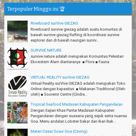
Terpopuler Minggu ini 🏆
Gn.Semeru mantap, Thanks gan!
Matius Sinaga - Lampung
Riverboard surVive GIEZAG
Gn.Ciremai seru banget
Riverboard survive giezag adalah suatu komuntas di
Ridwan - Bekasi
bawah survive giezag Rafting di koordinasi survive
explorer dan di bawah naungan surviv...
Pokonya seru, Amazing gmana?!
Susi - Cimahi
SURVIVE NATURE
survive nature adalah merupakan Komunitas Pelestari
Thanks Gn.Ciremai mantap
Ekosistem Alam diantaranya ■ Flora ■ Fauna
Rian - Surabaya
Thanks!Green canyon Amazing
VIRTUAL REALITY surVive GIEZAG
William - Singapore
Virtual Reality surVive GIEZAG adalah merupakan Toko
Online dengan kapasitas ■ Makanan Traditional (Oleh-
TRIms Team surVive atas panduan wisata Kabupaten
oleh) ■ Souvenir Centre (Cindra...
Pangandaran
Jacky - Depok
Tropical Seafood Madasari Kabupaten Pangandaran
Dengan Sajian Khas Pantai Madasari Kabupaten
Haturnuhun kang Arief, Citumang seru!
Pangandaran dengan suasana yang sejuk serta nuansa
Risna - Garut
Goa. Menu andalan Lobster bakar dan Ikan Bak...
TRIms surVive GIEZAG telah menemani kami ke Gn.Semeru.
Materi Dasar Susur Goa (Caving)
Salam lestari!