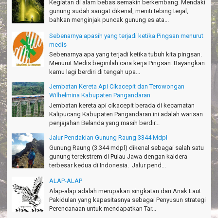
Kegiatan di alam bebas semakin berkembang. Mendaki
Tapak Adventure Club - Bandung Barat
gunung sudah sangat dikenal, meniti tebing terjal,
bahkan menginjak puncak gunung es ata...
Thanks!
Michael - Sydney
Sebenarnya apasih yang terjadi ketika Pingsan menurut
medis
Thanks Bodyrafting Green canyon, extreme, enjoy dan seru
Sebenarnya apa yang terjadi ketika tubuh kita pingsan.
Santoso - Kudus
Menurut Medis beginilah cara kerja Pingsan. Bayangkan
kamu lagi berdiri di tengah upa...
Seru banget Pantai Batukaras!
Sudrajat - Kuningan
Jembatan Kereta Api Cikacepit dan Terowongan
Wilhelmina Kabupaten Pangandaran
エキサイティングなツアー。ありがとう Arief Pangandaran
Jembatan kereta api cikacepit berada di kecamatan
Nakata-Osaka Japan
Kalipucang Kabupaten Pangandaran ini adalah warisan
penjajahan Belanda yang masih berdir...
Amazing palace
Hiromi - Fukusima Japan
Jalur Pendakian Gunung Raung 3344 Mdpl
Gunung Raung (3.344 mdpl) dikenal sebagai salah satu
gunung terekstrem di Pulau Jawa dengan kaldera
terbesar kedua di Indonesia. Jalur pend...
ALAP-ALAP
Alap-alap adalah merupakan singkatan dari Anak Laut
Pakidulan yang kapasitasnya sebagai Penyusun strategi
Perencanaan untuk mendapatkan Tar...