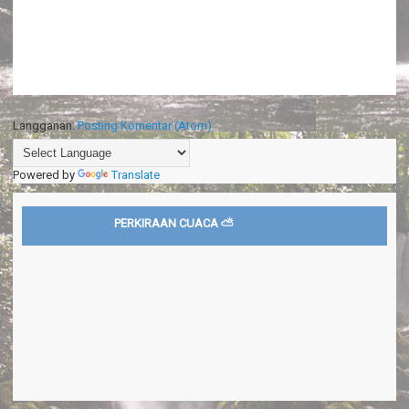
Langganan:
Posting Komentar (Atom)
Powered by
Translate
PERKIRAAN CUACA ⛅