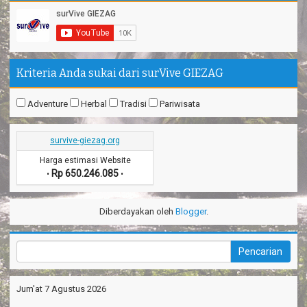
Kriteria Anda sukai dari surVive GIEZAG
Adventure
Herbal
Tradisi
Pariwisata
survive-giezag.org
Harga estimasi Website
Rp 650.246.085
•
•
Diberdayakan oleh
Blogger
.
Jum'at 7 Agustus 2026