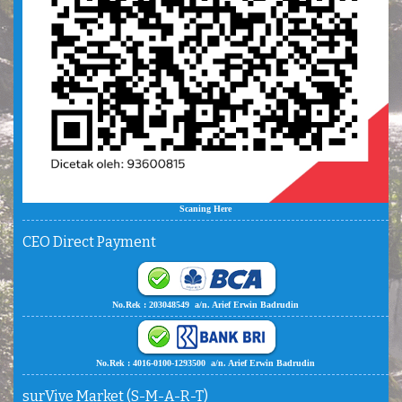
Scaning Here
CEO Direct Payment
No.Rek : 203048549 a/n. Arief Erwin Badrudin
No.Rek : 4016-0100-1293500 a/n. Arief Erwin Badrudin
surVive Market (S-M-A-R-T)