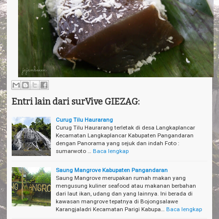
Entri lain dari surVive GIEZAG:
Curug Tilu Haurarang
Curug Tilu Haurarang terletak di desa Langkaplancar
Kecamatan Langkaplancar Kabupaten Pangandaran
dengan Panorama yang sejuk dan indah Foto :
sumarwoto …
Baca lengkap
Saung Mangrove Kabupaten Pangandaran
Saung Mangrove merupakan rumah makan yang
mengusung kuliner seafood atau makanan berbahan
dari laut ikan, udang dan yang lainnya. Ini berada di
kawasan mangrove tepatnya di Bojongsalawe
Karangjaladri Kecamatan Parigi Kabupa…
Baca lengkap