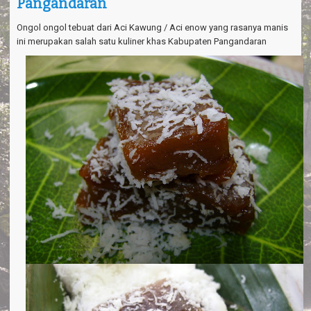
Pangandaran
a
v
i
Ongol ongol tebuat dari Aci Kawung / Aci enow yang rasanya manis
g
ini merupakan salah satu kuliner khas Kabupaten Pangandaran
a
t
i
o
n