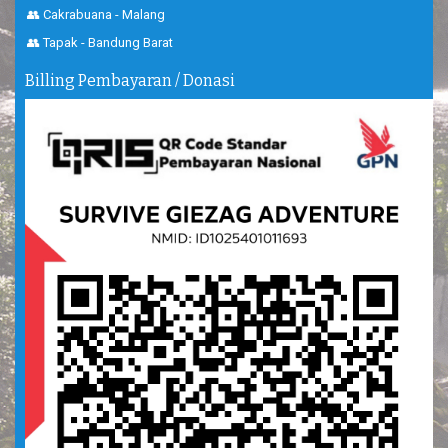
👥 Cakrabuana - Malang
👥 Tapak - Bandung Barat
Billing Pembayaran / Donasi