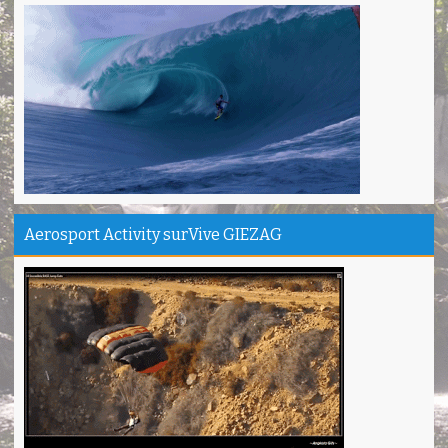
Santirah Pangandaran SERU....
Sinta - Garut
Camping Ipukan Enjoy banget
Vina - Jakarta
Kampung Badud & Jembatan pelangi Pangandaran Unik
Indra - Tasikmalaya
Jojogan / Wonderhill Pangandaran punya Mantap
Pupung - Magelang
Aerosport Activity surVive GIEZAG
Pepedan Hill Indah & Mantap
Deni - Sumedang
Pantai Batuhiu mantap...
Shella - Semarang
Haturnuhun Kang Ali Gn.Salamet seru lho
Nadia - Bandung
Puas deh adventure disini,thanks lo!
Anita - Bandung