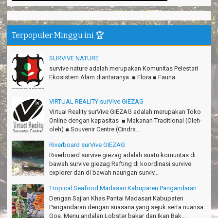
Mind managementnya mantap!
Tiara - Bandung
Gn.Semeru mantap, Thanks gan!
Terpopuler Minggu ini 🏆
Matius Sinaga - Lampung
Gn.Ciremai seru banget
SURVIVE NATURE
Ridwan - Bekasi
survive nature adalah merupakan Komunitas Pelestari
Ekosistem Alam diantaranya ■ Flora ■ Fauna
Pokonya seru, Amazing gmana?!
Susi - Cimahi
VIRTUAL REALITY surVive GIEZAG
Thanks Gn.Ciremai mantap
Virtual Reality surVive GIEZAG adalah merupakan Toko
Rian - Surabaya
Online dengan kapasitas ■ Makanan Traditional (Oleh-
oleh) ■ Souvenir Centre (Cindra...
Thanks!Green canyon Amazing
William - Singapore
Riverboard surVive GIEZAG
Riverboard survive giezag adalah suatu komuntas di
TRIms Team surVive atas panduan wisata Kabupaten
bawah survive giezag Rafting di koordinasi survive
Pangandaran
explorer dan di bawah naungan surviv...
Jacky - Depok
Tropical Seafood Madasari Kabupaten Pangandaran
Haturnuhun kang Arief, Citumang seru!
Dengan Sajian Khas Pantai Madasari Kabupaten
Risna - Garut
Pangandaran dengan suasana yang sejuk serta nuansa
Goa. Menu andalan Lobster bakar dan Ikan Bak...