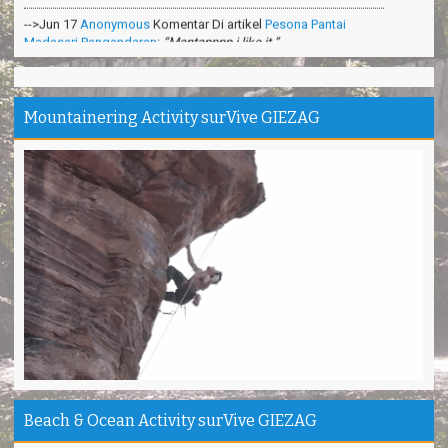
Madasari Pangandaran
:
“Mantapppp i like it ”
-->Mar 31
Anonymous
Komentar Di artikel
Cara Membuat
Shampoo Alami Di Hutan
:
“Sangat bermanfaat ilmunya”
-->Feb 26
Anonymous
Komentar Di artikel
Teknik Survival
Mountainering Activity surVive GIEZAG
Gurun Pasir
:
“apa itu survival dipadang pasir?”
Makasih ya. Seru banget
Tina - Jakarta
Trims Kang Arief ❤️ You
Andini - Cimahi
Pantai Madasari indah, unik
Irgi - Medan
Outbond & Fun games nya Seru
Anis - Bandung
Thanks kang Sandi antar kami ke puncak Gn.Ciremai
David - Jakarta
Pantai Karapyak Pangandaran enjoy, seru banget
Beach & Ocean Activity surVive GIEZAG
Shela - Bandung