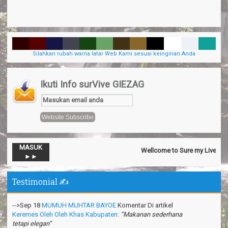
Silahkan rubah warna latar Web Kami sesuai keinginan Anda
Ikuti Info surVive GIEZAG
MASUK
Wellcome to Sure my Live Genera
-->Nov 13
Official SurVive GIEZAG
Komentar Di artikel
Taman
►►
Pacuan Kuda Kabupaten Pangandaran
:
“Perjalaman yang luar
biasa”
Testimonial ✍️
-->Sep 18
MUMUH MUHTAR BAYOE
Komentar Di artikel
Keremes Oleh Oleh Khas Kabupaten
:
“Makanan sederhana
tetapi elegan”
-->Jun 17
Anonymous
Komentar Di artikel
Pesona Pantai