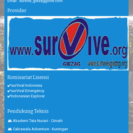
Email : survive_giezag@live.com
Provider
Komisariat Lisensi
✔️surVival Indonesia
✔️surVival Emergency
✔️Indonesian Explorer
Pendukung Teknis
👥 Akademi Tata Nurani - Cimahi
👥 Cakrawala Adventure - Kuningan