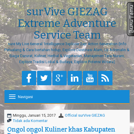
surVive GIEZAG
Extreme Adventure
Service Team
sure My Live 6eneral 1ntelligence 3xplorer 2ap 4ction 6eneration (Info
Petualang & Cara bertahan hidup, Explore Destinasi Alam, Uji Adrenalin &
Siaga Darurat, Kuliner, Herbal & Vegetarian, Manajemen Tata Nurani,
Explore Tradisi Lokal & Budaya, Explore Potensi Wisata)
Navigasi
T
o
g
g
Minggu, Januari 15, 2017
Official surVive GIEZAG
l
Tidak ada Komentar
e
Ongol ongol Kuliner khas Kabupaten
n