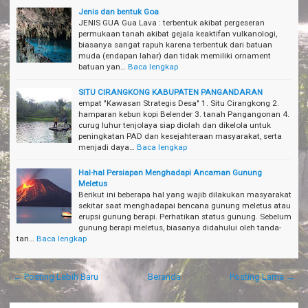
Jenis dan bentuk Goa
JENIS GUA Gua Lava : terbentuk akibat pergeseran
permukaan tanah akibat gejala keaktifan vulkanologi,
biasanya sangat rapuh karena terbentuk dari batuan
muda (endapan lahar) dan tidak memiliki ornament
batuan yan…
Baca lengkap
SITU CIRANGKONG KABUPATEN PANGANDARAN
empat "Kawasan Strategis Desa" 1. Situ Cirangkong 2.
hamparan kebun kopi Belender 3. tanah Pangangonan 4.
curug luhur tenjolaya siap diolah dan dikelola untuk
peningkatan PAD dan kesejahteraan masyarakat, serta
menjadi daya…
Baca lengkap
Hal-hal Persiapan Menghadapi Ancaman Gunung
Meletus
Berikut ini beberapa hal yang wajib dilakukan masyarakat
sekitar saat menghadapai bencana gunung meletus atau
erupsi gunung berapi. Perhatikan status gunung. Sebelum
gunung berapi meletus, biasanya didahului oleh tanda-
tan…
Baca lengkap
← Posting Lebih Baru
Beranda
Posting Lama →