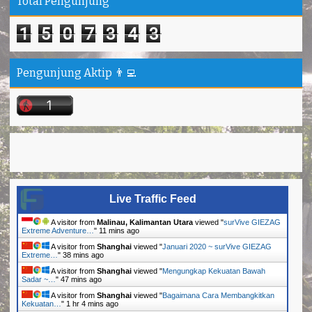
Total Pengunjung
1
5
0
7
3
4
3
Pengunjung Aktip 👨‍💻
Live Traffic Feed
A visitor from
Malinau, Kalimantan Utara
viewed "
surVive GIEZAG
Extreme Adventure…
"
11 mins ago
A visitor from
Shanghai
viewed "
Januari 2020 ~ surVive GIEZAG
Extreme…
"
38 mins ago
A visitor from
Shanghai
viewed "
Mengungkap Kekuatan Bawah
Sadar ~…
"
47 mins ago
A visitor from
Shanghai
viewed "
Bagaimana Cara Membangkitkan
Kekuatan…
"
1 hr 4 mins ago