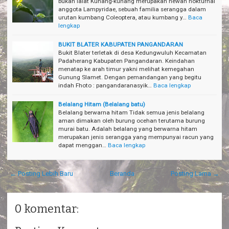
bukan lalat Kunang-kunang merupakan hewan nokturnal
anggota Lampyridae, sebuah familia serangga dalam
urutan kumbang Coleoptera, atau kumbang y…
Baca
lengkap
BUKIT BLATER KABUPATEN PANGANDARAN
Bukit Blater terletak di desa Kedungwuluh Kecamatan
Padaherang Kabupaten Pangandaran. Keindahan
menatap ke arah timur yakni melihat kemegahan
Gunung Slamet. Dengan pemandangan yang begitu
indah Fhoto : pangandaranasyik…
Baca lengkap
Belalang Hitam (Belalang batu)
Belalang berwarna hitam Tidak semua jenis belalang
aman dimakan oleh burung ocehan terutama burung
murai batu. Adalah belalang yang berwarna hitam
merupakan jenis serangga yang mempunyai racun yang
dapat menggan…
Baca lengkap
← Posting Lebih Baru
Beranda
Posting Lama →
0 komentar: