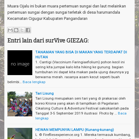
a
Muara Cijalu ini bukan muara pertemuan sungai dan laut melainkan
v
i
pertemuan sungai dengan sungai terletak di desa harumandala
g
Kecamatan Cigugur Kabupaten Pangandaran
a
t
i
Entri lain dari surVive GIEZAG:
o
n
TANAMAN YANG BISA DI MAKAN YANG TERDAPAT DI
HUTAN
1. Cantigi (Vaccinium Faringiaefolium) pohon kecil ini
sering kita jumpai kalo kita hiking ke gunung. bagian
tumbuhan ini dapat kita makan pada ujung daunnya yg
berwarna merah. rasanya asam kecut seperti buah
belimbi…
Baca lengkap
Tari Lisung
Tari Lisung merupakan seni tari yang di prakarsai oleh
koreo Krisna yang akan di tampilkan di Pagelaran
Cikalong Culture & Adventure Festival saksikanlah pada
Tanggal 3-5 September 2019 ilustrasi Fhoto by …
Baca
lengkap
HEWAN MEMPUNYAI LAMPU (Kunang-kunang)
L © Firefliesexperience.org 1. Mereka termasuk kumbang,