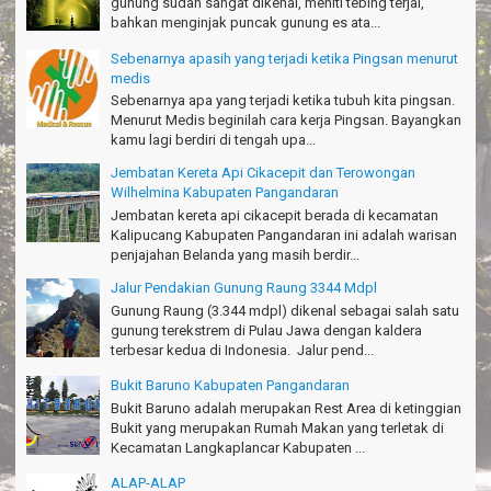
gunung sudah sangat dikenal, meniti tebing terjal,
bahkan menginjak puncak gunung es ata...
Thanks!
Michael - Sydney
Sebenarnya apasih yang terjadi ketika Pingsan menurut
medis
Thanks Bodyrafting Green canyon, extreme, enjoy dan seru
Sebenarnya apa yang terjadi ketika tubuh kita pingsan.
Santoso - Kudus
Menurut Medis beginilah cara kerja Pingsan. Bayangkan
kamu lagi berdiri di tengah upa...
Seru banget Pantai Batukaras!
Sudrajat - Kuningan
Jembatan Kereta Api Cikacepit dan Terowongan
Wilhelmina Kabupaten Pangandaran
エキサイティングなツアー。ありがとう Arief Pangandaran
Jembatan kereta api cikacepit berada di kecamatan
Nakata-Osaka Japan
Kalipucang Kabupaten Pangandaran ini adalah warisan
penjajahan Belanda yang masih berdir...
Amazing palace
Hiromi - Fukusima Japan
Jalur Pendakian Gunung Raung 3344 Mdpl
Gunung Raung (3.344 mdpl) dikenal sebagai salah satu
gunung terekstrem di Pulau Jawa dengan kaldera
terbesar kedua di Indonesia. Jalur pend...
Bukit Baruno Kabupaten Pangandaran
Bukit Baruno adalah merupakan Rest Area di ketinggian
Bukit yang merupakan Rumah Makan yang terletak di
Kecamatan Langkaplancar Kabupaten ...
ALAP-ALAP