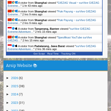
A visitor from
Shanghai
viewed "
GIEZAG Visual ~ surVive GIEZAG
Extreme…
"
1 hr 43 mins ago
A visitor from
Shanghai
viewed "
Pule Payung ~ surVive GIEZAG
Extreme…
"
2 hrs 9 mins ago
A visitor from
Shanghai
viewed "
Pule Payung ~ surVive GIEZAG
Extreme…
"
2 hrs 9 mins ago
A visitor from
Tangerang, Banten
viewed "
surVive GIEZAG
Extreme Adventure…
"
2 hrs 15 mins ago
A visitor from
Shanghai
viewed "
Spesifikasi YouTube surVive
GIEZAG…
"
2 hrs 15 mins ago
A visitor from
Padalarang, Jawa Barat
viewed "
surVive GIEZAG
Extreme Adventure…
"
2 hrs 36 mins ago
Get Script
Real Time
Tracking ON
Arsip Website 📚
►
2026
(6)
►
2025
(38)
►
2024
(7)
►
2023
(31)
►
2022
(28)