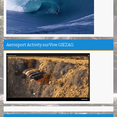
Camping Ipukan Enjoy banget
Vina - Jakarta
Kampung Badud & Jembatan pelangi Pangandaran Unik
Indra - Tasikmalaya
Jojogan / Wonderhill Pangandaran punya Mantap
Pupung - Magelang
Aerosport Activity surVive GIEZAG
Pepedan Hill Indah & Mantap
Deni - Sumedang
Pantai Batuhiu mantap...
Shella - Semarang
Haturnuhun Kang Ali Gn.Salamet seru lho
Nadia - Bandung
Puas deh adventure disini,thanks lo!
Anita - Bandung
Mind managementnya mantap!
Tiara - Bandung