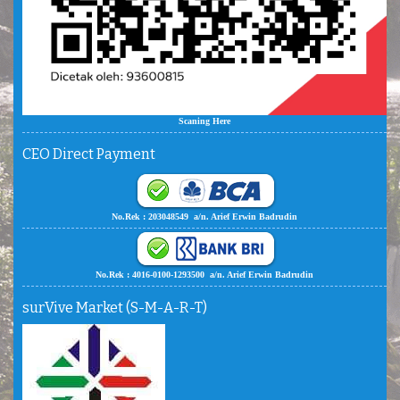
Scaning Here
CEO Direct Payment
No.Rek : 203048549 a/n. Arief Erwin Badrudin
No.Rek : 4016-0100-1293500 a/n. Arief Erwin Badrudin
surVive Market (S-M-A-R-T)