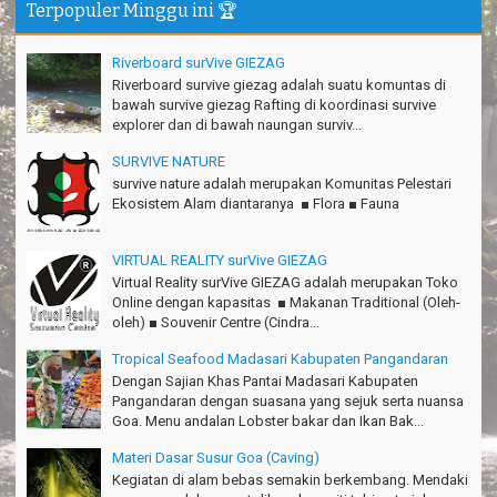
Gn.Semeru mantap, Thanks gan!
Terpopuler Minggu ini 🏆
Matius Sinaga - Lampung
Gn.Ciremai seru banget
Riverboard surVive GIEZAG
Ridwan - Bekasi
Riverboard survive giezag adalah suatu komuntas di
bawah survive giezag Rafting di koordinasi survive
Pokonya seru, Amazing gmana?!
explorer dan di bawah naungan surviv...
Susi - Cimahi
SURVIVE NATURE
Thanks Gn.Ciremai mantap
survive nature adalah merupakan Komunitas Pelestari
Rian - Surabaya
Ekosistem Alam diantaranya ■ Flora ■ Fauna
Thanks!Green canyon Amazing
VIRTUAL REALITY surVive GIEZAG
William - Singapore
Virtual Reality surVive GIEZAG adalah merupakan Toko
TRIms Team surVive atas panduan wisata Kabupaten
Online dengan kapasitas ■ Makanan Traditional (Oleh-
Pangandaran
oleh) ■ Souvenir Centre (Cindra...
Jacky - Depok
Tropical Seafood Madasari Kabupaten Pangandaran
Haturnuhun kang Arief, Citumang seru!
Dengan Sajian Khas Pantai Madasari Kabupaten
Risna - Garut
Pangandaran dengan suasana yang sejuk serta nuansa
Goa. Menu andalan Lobster bakar dan Ikan Bak...
TRIms surVive GIEZAG telah menemani kami ke Gn.Semeru.
Materi Dasar Susur Goa (Caving)
Salam lestari!
Kegiatan di alam bebas semakin berkembang. Mendaki
Tapak Adventure Club - Bandung Barat