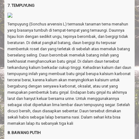
7. TEMPUYUNG
Tempuyung (Sonchus arvensis L) termasuk tanaman terna menahun
yang biasanya tumbuh di tempat-tempat yang ternaungi. Daunnya
hijau licin dengan sedikit ungu, tepinya berombak, dan bergigi tidak
beraturan. Di dekat pangkal batang, daun bergigi itu terpusar
membentuk roset dan yang terletak di sebelah atas memeluk batang
berselang seling. Daun berombak memeluk batang inilah yang
berkhasiat menghancurkan batu ginjal. Di dalam daun tersebut
terkandung kalium berkadar cukup tinggi. Kehadiran kalium dari daun
tempuyung inilah yang membuat batu ginjal berupa kalsium karbonat
tercerai berai, karena kalium akan menyingkirkan kalsium untuk
bergabung dengan senyawa karbonat, oksalat, atau urat yang
merupakan pembentuk batu ginjal. Endapan batu ginjal itu akhirnya
larut dan hanyut keluar bersama urine. Untuk menggunakannya
sebagai obat diperlukan lima lembar daun tempuyung segar. Setelah
dicuci bersih, daun diasapkan sebentar. Daun tersebut dimakan
sekali habis sebagai lalap bersama nasi. Dalam sehari kita bisa
memakan lalap itu sebanyak tiga kali
8. BAWANG PUTIH