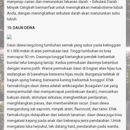
menyerap cairan dan menurunkan tekanan darah. • Sirkulasi Darah :
Minyak Cengkeh bermanfaat untuk meningkatkan metabolisme tubuh
Anda, dengan meningkatkan sirkulasi darah akan menurunkan suhu
tubuh.
15. DAUN DEWA
Daun dewa tergolong tumbuhan semak yang subur pada ketinggian
0-1.000 meter di atas permukaan laut. Tinggi tumbuhan ini bisa
mencapai 50 cm. Daunnya tunggal bertangkai pendek berbentuk
bundar telur berujung lancip. Kedua permukaan daunnya berambut
dengan warna putih. Warna permukaan daun di bagian atas hijau tua,
sedangkan di bawahnya berwarna hijau muda. Bunganya terletak di
bagian ujung batang, berwarna kuning berbentuk bonggol. Efek
farmakologis daun dewa adalah antikoagulan (koagulan=zat yang
mempermudah dan mempercepat pembekuan darah), mencairkan
bekuan darah, stimulasi sirkulasi, menghentikan perdarahan,
menghilangkan panas, dan membersihkan racun. Daun dewa
mengandung zat saponin, minyak atsiri, flavonoid, dan tanin. Efek
farmakologis didapatkan dari seluruh tanaman. daun dewa juga bisa
mengatasi kejang pada anak dan beberapa jenis pendarahan. Untuk
mengatasi luka terpukul, tak datang haid, pendarahan pada wanita,