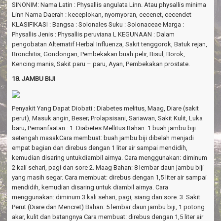
SINONIM: Nama Latin : Physallis angulata Linn. Atau physallis minima
Linn Nama Daerah : keceplokan, nyornyoran, cecenet, cecendet
KLASIFIKASI : Bangsa : Solonales Suku : Solonaceae Marga :
Physallis Jenis : Physallis peruviana L KEGUNAAN : Dalam
pengobatan Alternatif Herbal Influenza, Sakit tenggorok, Batuk rejan,
Bronchitis, Gondongan, Pembekakan buah pelir, Bisul, Borok,
Kencing manis, Sakit paru – paru, Ayan, Pembekakan prostate.
18. JAMBU BIJI
Penyakit Yang Dapat Diobati : Diabetes melitus, Maag, Diare (sakit
perut), Masuk angin, Beser; Prolapsisani, Sariawan, Sakit Kulit, Luka
baru; Pemanfaatan : 1. Diabetes Mellitus Bahan: 1 buah jambu biji
setengah masakCara membuat: buah jambu biji dibelah menjadi
empat bagian dan direbus dengan 1 liter air sampai mendidih,
kemudian disaring untukdiambil airnya. Cara menggunakan: diminum
2 kali sehari, pagi dan sore 2. Maag Bahan: 8 lembar daun jambu biji
yang masih segar. Cara membuat: direbus dengan 1,5 liter air sampai
mendidih, kemudian disaring untuk diambil airnya. Cara
menggunakan: diminum 3 kali sehari, pagi, siang dan sore. 3. Sakit
Perut (Diare dan Mencret) Bahan: 5 lembar daun jambu biji, 1 potong
akar, kulit dan batangnya Cara membuat: direbus dengan 1,5 liter air