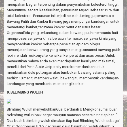
merupakan bagian terpenting dalam penyembuhan kolesterol tinggi.
Menurutnya, secara keseluruhan, penurunan terjadi sebesar 12 % dari
total kolesterol. Penurunan ini terjadi setelah 4 minggu perawata c.
Bawang Putih dan Kanker Bawang juga mempunyai kandungan untuk
memerangi kanker, terutama kanker perut dan usus besar.
Organosulfida yang terkandung dalam bawang putih membantu hati
memproses senyawa kimia beracun, termasuk senyawa kimia yang
menyebabkan kanker beberapa penelitian epidemiologis
menunjukan bahwa orang yang banyak mengkonsumsi bawang putih
lebih rendah resikonya terkena kanker perut dan usus besar. Untuk
memastikan bahwa anda akan mendapatkan hasil yang maksimal,
peneliti dari Penn State Unipersity merekomendasikan untuk
membiarkan dulu potongan atau tumbukan bawang selama paling
sedikit 10 menit, memberi waktu bawang itu membentuk kandungan-
kandungan yang membantu memerangi kanker.
9. BELIMBING WULUH
Blimbing Wuluh menyebuhkanGusi berdarah  Mengkonsumsi buah
belimbing wuluh baik segar maupun manisan secara rutin tiap hari 
Dua buah belimbing wuluh dimakan tiap hari Blimbing Wuluh sebagai
Obat Gondongan  1/2 genggam daun belimbing wuluh ditumbuk