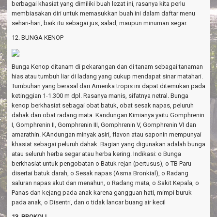
berbagai khasiat yang dimiliki buah lezat ini, rasanya kita perlu
membiasakan diri untuk memasukkan buah ini dalam daftar menu
sehari-hari, baik itu sebagai jus, salad, maupun minuman segar.
12. BUNGA KENOP
Bunga Kenop ditanam di pekarangan dan di tanam sebagai tanaman
hias atau tumbuh liar di ladang yang cukup mendapat sinar matahari.
Tumbuhan yang berasal dari Amerika tropis ini dapat ditemukan pada
ketinggian 1-1.300 m dpl. Rasanya manis, sifatnya netral. Bunga
kenop berkhasiat sebagai obat batuk, obat sesak napas, peluruh
dahak dan obat radang mata. Kandungan Kimianya yaitu Gomphrenin
I, Gomphrenin II, Gomphrenin III, Gomphrenin V, Gomphrenin VI dan
amarathin. KAndungan minyak asiri, flavon atau saponin mempunyai
khasiat sebagai peluruh dahak. Bagian yang digunakan adalah bunga
atau seluruh herba segar atau herba kering. Indikasi: o Bunga
berkhasiat untuk pengobatan o Batuk rejan (pertusus), o TB Paru
disertai batuk darah, o Sesak napas (Asma Bronkial), o Radang
saluran napas akut dan menahun, o Radang mata, o Sakit Kepala, o
Panas dan kejang pada anak karena gangguan hati, mimpi buruk
pada anak, o Disentri, dan o tidak lancar buang air kecil
13. BROKOLI