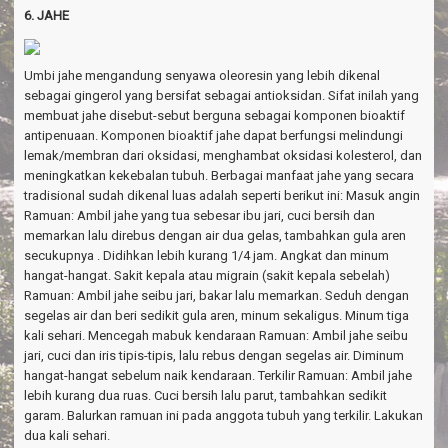
6. JAHE
Umbi jahe mengandung senyawa oleoresin yang lebih dikenal
sebagai gingerol yang bersifat sebagai antioksidan. Sifat inilah yang
membuat jahe disebut-sebut berguna sebagai komponen bioaktif
antipenuaan. Komponen bioaktif jahe dapat berfungsi melindungi
lemak/membran dari oksidasi, menghambat oksidasi kolesterol, dan
meningkatkan kekebalan tubuh. Berbagai manfaat jahe yang secara
tradisional sudah dikenal luas adalah seperti berikut ini: Masuk angin
Ramuan: Ambil jahe yang tua sebesar ibu jari, cuci bersih dan
memarkan lalu direbus dengan air dua gelas, tambahkan gula aren
secukupnya . Didihkan lebih kurang 1/4 jam. Angkat dan minum
hangat-hangat. Sakit kepala atau migrain (sakit kepala sebelah)
Ramuan: Ambil jahe seibu jari, bakar lalu memarkan. Seduh dengan
segelas air dan beri sedikit gula aren, minum sekaligus. Minum tiga
kali sehari. Mencegah mabuk kendaraan Ramuan: Ambil jahe seibu
jari, cuci dan iris tipis-tipis, lalu rebus dengan segelas air. Diminum
hangat-hangat sebelum naik kendaraan. Terkilir Ramuan: Ambil jahe
lebih kurang dua ruas. Cuci bersih lalu parut, tambahkan sedikit
garam. Balurkan ramuan ini pada anggota tubuh yang terkilir. Lakukan
dua kali sehari.