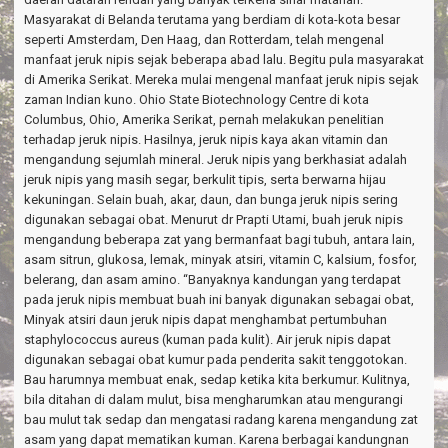
Masyarakat di Belanda terutama yang berdiam di kota-kota besar
seperti Amsterdam, Den Haag, dan Rotterdam, telah mengenal
manfaat jeruk nipis sejak beberapa abad lalu. Begitu pula masyarakat
di Amerika Serikat. Mereka mulai mengenal manfaat jeruk nipis sejak
zaman Indian kuno. Ohio State Biotechnology Centre di kota
Columbus, Ohio, Amerika Serikat, pernah melakukan penelitian
terhadap jeruk nipis. Hasilnya, jeruk nipis kaya akan vitamin dan
mengandung sejumlah mineral. Jeruk nipis yang berkhasiat adalah
jeruk nipis yang masih segar, berkulit tipis, serta berwarna hijau
kekuningan. Selain buah, akar, daun, dan bunga jeruk nipis sering
digunakan sebagai obat. Menurut dr Prapti Utami, buah jeruk nipis
mengandung beberapa zat yang bermanfaat bagi tubuh, antara lain,
asam sitrun, glukosa, lemak, minyak atsiri, vitamin C, kalsium, fosfor,
belerang, dan asam amino. “Banyaknya kandungan yang terdapat
pada jeruk nipis membuat buah ini banyak digunakan sebagai obat,
Minyak atsiri daun jeruk nipis dapat menghambat pertumbuhan
staphylococcus aureus (kuman pada kulit). Air jeruk nipis dapat
digunakan sebagai obat kumur pada penderita sakit tenggotokan.
Bau harumnya membuat enak, sedap ketika kita berkumur. Kulitnya,
bila ditahan di dalam mulut, bisa mengharumkan atau mengurangi
bau mulut tak sedap dan mengatasi radang karena mengandung zat
asam yang dapat mematikan kuman. Karena berbagai kandungnan