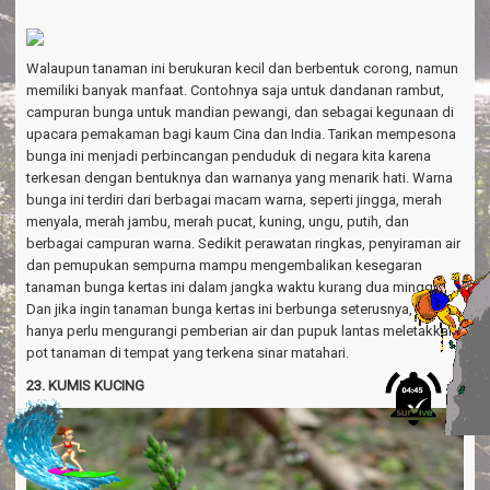
Walaupun tanaman ini berukuran kecil dan berbentuk corong, namun
memiliki banyak manfaat. Contohnya saja untuk dandanan rambut,
campuran bunga untuk mandian pewangi, dan sebagai kegunaan di
upacara pemakaman bagi kaum Cina dan India. Tarikan mempesona
bunga ini menjadi perbincangan penduduk di negara kita karena
terkesan dengan bentuknya dan warnanya yang menarik hati. Warna
bunga ini terdiri dari berbagai macam warna, seperti jingga, merah
menyala, merah jambu, merah pucat, kuning, ungu, putih, dan
berbagai campuran warna. Sedikit perawatan ringkas, penyiraman air
dan pemupukan sempurna mampu mengembalikan kesegaran
tanaman bunga kertas ini dalam jangka waktu kurang dua minggu.
Dan jika ingin tanaman bunga kertas ini berbunga seterusnya, kita
hanya perlu mengurangi pemberian air dan pupuk lantas meletakkan
pot tanaman di tempat yang terkena sinar matahari.
23. KUMIS KUCING