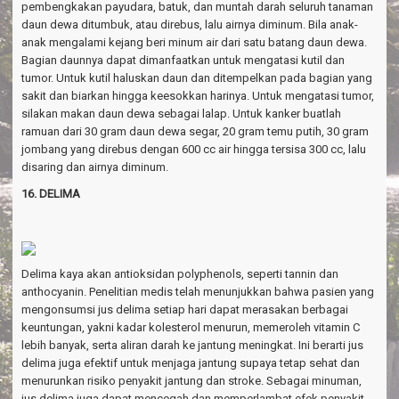
pembengkakan payudara, batuk, dan muntah darah seluruh tanaman
daun dewa ditumbuk, atau direbus, lalu airnya diminum. Bila anak-
anak mengalami kejang beri minum air dari satu batang daun dewa.
Bagian daunnya dapat dimanfaatkan untuk mengatasi kutil dan
tumor. Untuk kutil haluskan daun dan ditempelkan pada bagian yang
sakit dan biarkan hingga keesokkan harinya. Untuk mengatasi tumor,
silakan makan daun dewa sebagai lalap. Untuk kanker buatlah
ramuan dari 30 gram daun dewa segar, 20 gram temu putih, 30 gram
jombang yang direbus dengan 600 cc air hingga tersisa 300 cc, lalu
disaring dan airnya diminum.
16. DELIMA
Delima kaya akan antioksidan polyphenols, seperti tannin dan
anthocyanin. Penelitian medis telah menunjukkan bahwa pasien yang
mengonsumsi jus delima setiap hari dapat merasakan berbagai
keuntungan, yakni kadar kolesterol menurun, memeroleh vitamin C
lebih banyak, serta aliran darah ke jantung meningkat. Ini berarti jus
delima juga efektif untuk menjaga jantung supaya tetap sehat dan
menurunkan risiko penyakit jantung dan stroke. Sebagai minuman,
jus delima juga dapat mencegah dan memperlambat efek penyakit