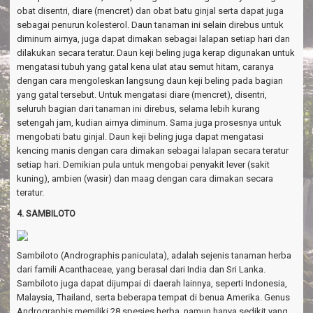
obat disentri, diare (mencret) dan obat batu ginjal serta dapat juga
sebagai penurun kolesterol. Daun tanaman ini selain direbus untuk
diminum airnya, juga dapat dimakan sebagai lalapan setiap hari dan
dilakukan secara teratur. Daun keji beling juga kerap digunakan untuk
mengatasi tubuh yang gatal kena ulat atau semut hitam, caranya
dengan cara mengoleskan langsung daun keji beling pada bagian
yang gatal tersebut. Untuk mengatasi diare (mencret), disentri,
seluruh bagian dari tanaman ini direbus, selama lebih kurang
setengah jam, kudian airnya diminum. Sama juga prosesnya untuk
mengobati batu ginjal. Daun keji beling juga dapat mengatasi
kencing manis dengan cara dimakan sebagai lalapan secara teratur
setiap hari. Demikian pula untuk mengobai penyakit lever (sakit
kuning), ambien (wasir) dan maag dengan cara dimakan secara
teratur.
4. SAMBILOTO
Sambiloto (Andrographis paniculata), adalah sejenis tanaman herba
dari famili Acanthaceae, yang berasal dari India dan Sri Lanka.
Sambiloto juga dapat dijumpai di daerah lainnya, seperti Indonesia,
Malaysia, Thailand, serta beberapa tempat di benua Amerika. Genus
Andrographis memiliki 28 spesies herba, namun hanya sedikit yang