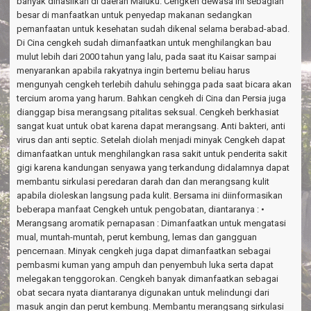
banyak dihasilkan di daerah Maluku. Cengkeh dewasa ini sebagian
besar di manfaatkan untuk penyedap makanan sedangkan
pemanfaatan untuk kesehatan sudah dikenal selama berabad-abad.
Di Cina cengkeh sudah dimanfaatkan untuk menghilangkan bau
mulut lebih dari 2000 tahun yang lalu, pada saat itu Kaisar sampai
menyarankan apabila rakyatnya ingin bertemu beliau harus
mengunyah cengkeh terlebih dahulu sehingga pada saat bicara akan
tercium aroma yang harum. Bahkan cengkeh di Cina dan Persia juga
dianggap bisa merangsang pitalitas seksual. Cengkeh berkhasiat
sangat kuat untuk obat karena dapat merangsang. Anti bakteri, anti
virus dan anti septic. Setelah diolah menjadi minyak Cengkeh dapat
dimanfaatkan untuk menghilangkan rasa sakit untuk penderita sakit
gigi karena kandungan senyawa yang terkandung didalamnya dapat
membantu sirkulasi peredaran darah dan dan merangsang kulit
apabila dioleskan langsung pada kulit. Bersama ini diinformasikan
beberapa manfaat Cengkeh untuk pengobatan, diantaranya : •
Merangsang aromatik pernapasan : Dimanfaatkan untuk mengatasi
mual, muntah-muntah, perut kembung, lemas dan gangguan
pencernaan. Minyak cengkeh juga dapat dimanfaatkan sebagai
pembasmi kuman yang ampuh dan penyembuh luka serta dapat
melegakan tenggorokan. Cengkeh banyak dimanfaatkan sebagai
obat secara nyata diantaranya digunakan untuk melindungi dari
masuk angin dan perut kembung. Membantu merangsang sirkulasi