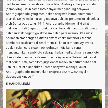
berkhasiat medis, salah satunya adalah Andrographis paniculata
(sambiloto). Daun sambiloto banyak mengandung senyawa
Andrographolide, yang merupakan senyawa lakton diterpenoid
bisiklik. Senyawa kimia yang rasanya pahit ini pertama kali diisolasi
oleh Gorter pada tahun1911. Andrographolide memiliki sifat
melindungi hati (hepatoprotektif), dan terbukti mampu melindungi
hati dari efek negatif galaktosamin dan parasetamol. Khasiat ini
berkaitan erat dengan aktifitas enzim-enzim metabolik tertentu.
Sambiloto telah lama dikenal memiliki khasiat medis. Ayurveda
adalah salah satu sistem pengobatan India kuno yang
mencantumkan sambiloto sebagai herba medis, dimana sambiloto
disebut dengan nama Kalmegh pada Ayurveda. Selain berkhasiat
melindungi hati, sambiloto juga dapat menekan pertumbuhan sel
kanker. Hal ini disebabkan karena senyawa aktifnya, yakni
Andrographolide, menurunkan ekspresi enzim CDK4 (cyclin
dependent kinase 4).
5. HANDEULEUM