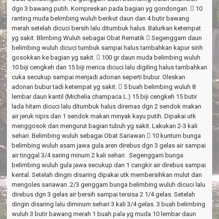
dgn 3 bawang putih. Kompreskan pada bagian yg gondongan.  10
ranting muda belimbing wuluh berikut daun dan 4 butir bawang
merah setelah dicuci bersih lalu ditumbuk halus. Balurkan ketempat
yg sakit. Blimbing Wuluh sebagai Obat Rematik  Segenggam daun
belimbing wuluh dicuci tumbuk sampai halus tambahkan kapur sirih
gosokkan ke bagian yg sakit.  100 gr daun muda belimbing wuluh
10 biji cengkeh dan 15 biji merica dicuci lalu digiling halus tambahkan
cuka secukup sampai menjadi adonan seperti bubur. Oleskan
adonan bubur tadi ketempat yg sakit.  5 buah belimbing wuluh 8
lembar daun kantil (Michelia champaca L.) 15 biji cengkeh 15 butir
lada hitam dicuci lalu ditumbuk halus diremas dgn 2 sendok makan
air jeruk nipis dan 1 sendok makan minyak kayu putih. Dipakai utk
menggosok dan mengurut bagian tubuh yg sakit. Lakukan 2-3 kali
sehari. Belimbing wuluh sebagai Obat Sariawan  10 kuntum bunga
belimbing wuluh asam jawa gula aren direbus dgn 3 gelas air sampai
air tinggal 3/4 saring minum 2 kali sehari. Segenggam bunga
belimbing wuluh gula jawa secukup dan 1 cangkir air direbus sampai
kental. Setelah dingin disaring dipakai utk membersihkan mulut dan
mengoles sariawan. 2/3 genggam bunga belimbing wuluh dicuci lalu
direbus dgn 3 gelas air bersih sampai tersisa 2 1/4 gelas. Setelah
dingin disaring lalu diminum sehari 3 kali 3/4 gelas. 3 buah belimbing
wuluh 3 butir bawang merah 1 buah pala yg muda 10 lembar daun