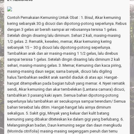
Contoh Pemakaian Kemuning Untuk Obat : 1. Bisul, Akar kemuning
kering sebanyak 30 g dicuci dan dipotong-potong seperlunya. Rebus
dengan 3 gelas air bersih sampai air rebusannya tersisa 1 gelas.
Setelah dingin disaring lalu diminum. Sehari 2 kali, masing-masing
1/2 gelas. 2. Rematik, keseleo, memar, Akar kemuning kering
sebanyak 15 – 30 g dicuci lalu dipotong-potong seperlunya.
Tambahkan arak dan air masing-masing 1 1/2 gelas, lalu direbus
sampai tersisa 1 gelas. Setelah dingin disaring lalu diminum 2 kali
sehari, masing-masing gelas. 3. Memar, Kemuning dan kaca piring,
masing-masing daun segar, sama banyak, dicuci lalu digiling
halus.Tambahkan sedikit arak sambil diaduk di atas api. Hangat-
hangat ditempelkan pada bagian tubuh yang memar. 4. Nyeri rematik
sendi, Akar kemuning dan akar tembelekan (Lantana camara) dicuci,
tambahkan 3 pasang kaki ayam. Semua bahan dipotong-potong
seperlunya lalu tambahkan air secukupnya sampai terendam/ Semua
bahan tersebut lalu ditim. Hangat-hangat lalu airnya diminum
sekaligus. 5. Sakit gigi, Minyak yang keluar dari kulit batang
kemuning yang dibakar diteteskan ke dalam gigi yang berlubang. 6.
Melangsingkan badan, Daun kemuning segar dan daun mengkudu
(Morinda citrifolia) masing-masing segenggam penuh dan temu