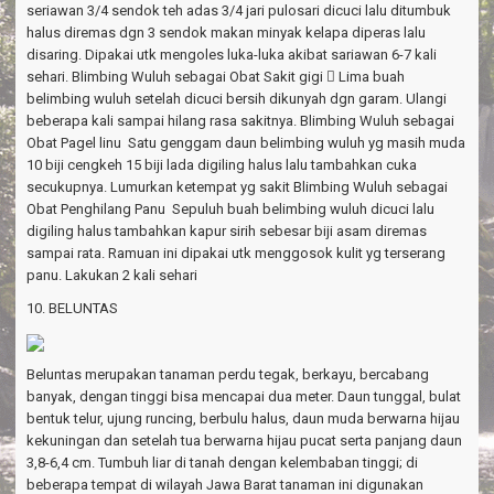
seriawan 3/4 sendok teh adas 3/4 jari pulosari dicuci lalu ditumbuk
halus diremas dgn 3 sendok makan minyak kelapa diperas lalu
disaring. Dipakai utk mengoles luka-luka akibat sariawan 6-7 kali
sehari. Blimbing Wuluh sebagai Obat Sakit gigi  Lima buah
belimbing wuluh setelah dicuci bersih dikunyah dgn garam. Ulangi
beberapa kali sampai hilang rasa sakitnya. Blimbing Wuluh sebagai
Obat Pagel linu Satu genggam daun belimbing wuluh yg masih muda
10 biji cengkeh 15 biji lada digiling halus lalu tambahkan cuka
secukupnya. Lumurkan ketempat yg sakit Blimbing Wuluh sebagai
Obat Penghilang Panu Sepuluh buah belimbing wuluh dicuci lalu
digiling halus tambahkan kapur sirih sebesar biji asam diremas
sampai rata. Ramuan ini dipakai utk menggosok kulit yg terserang
panu. Lakukan 2 kali sehari
10. BELUNTAS
Beluntas merupakan tanaman perdu tegak, berkayu, bercabang
banyak, dengan tinggi bisa mencapai dua meter. Daun tunggal, bulat
bentuk telur, ujung runcing, berbulu halus, daun muda berwarna hijau
kekuningan dan setelah tua berwarna hijau pucat serta panjang daun
3,8-6,4 cm. Tumbuh liar di tanah dengan kelembaban tinggi; di
beberapa tempat di wilayah Jawa Barat tanaman ini digunakan