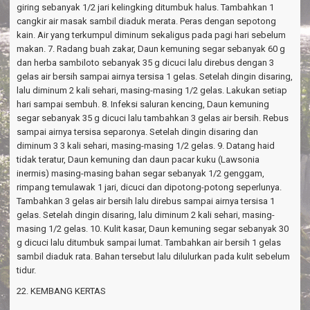
giring sebanyak 1/2 jari kelingking ditumbuk halus. Tambahkan 1
cangkir air masak sambil diaduk merata. Peras dengan sepotong
kain. Air yang terkumpul diminum sekaligus pada pagi hari sebelum
makan. 7. Radang buah zakar, Daun kemuning segar sebanyak 60 g
dan herba sambiloto sebanyak 35 g dicuci lalu direbus dengan 3
gelas air bersih sampai airnya tersisa 1 gelas. Setelah dingin disaring,
lalu diminum 2 kali sehari, masing-masing 1/2 gelas. Lakukan setiap
hari sampai sembuh. 8. Infeksi saluran kencing, Daun kemuning
segar sebanyak 35 g dicuci lalu tambahkan 3 gelas air bersih. Rebus
sampai airnya tersisa separonya. Setelah dingin disaring dan
diminum 3 3 kali sehari, masing-masing 1/2 gelas. 9. Datang haid
tidak teratur, Daun kemuning dan daun pacar kuku (Lawsonia
inermis) masing-masing bahan segar sebanyak 1/2 genggam,
rimpang temulawak 1 jari, dicuci dan dipotong-potong seperlunya.
Tambahkan 3 gelas air bersih lalu direbus sampai airnya tersisa 1
gelas. Setelah dingin disaring, lalu diminum 2 kali sehari, masing-
masing 1/2 gelas. 10. Kulit kasar, Daun kemuning segar sebanyak 30
g dicuci lalu ditumbuk sampai lumat. Tambahkan air bersih 1 gelas
sambil diaduk rata. Bahan tersebut lalu dilulurkan pada kulit sebelum
tidur.
22. KEMBANG KERTAS