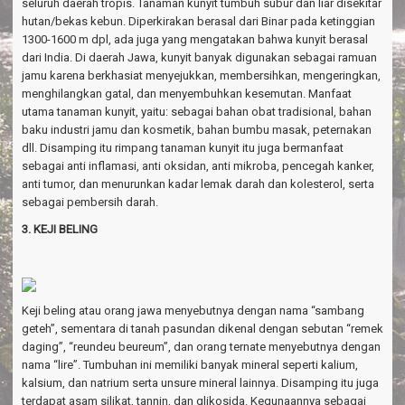
seluruh daerah tropis. Tanaman kunyit tumbuh subur dan liar disekitar
hutan/bekas kebun. Diperkirakan berasal dari Binar pada ketinggian
1300-1600 m dpl, ada juga yang mengatakan bahwa kunyit berasal
dari India. Di daerah Jawa, kunyit banyak digunakan sebagai ramuan
jamu karena berkhasiat menyejukkan, membersihkan, mengeringkan,
menghilangkan gatal, dan menyembuhkan kesemutan. Manfaat
utama tanaman kunyit, yaitu: sebagai bahan obat tradisional, bahan
baku industri jamu dan kosmetik, bahan bumbu masak, peternakan
dll. Disamping itu rimpang tanaman kunyit itu juga bermanfaat
sebagai anti inflamasi, anti oksidan, anti mikroba, pencegah kanker,
anti tumor, dan menurunkan kadar lemak darah dan kolesterol, serta
sebagai pembersih darah.
3. KEJI BELING
Keji beling atau orang jawa menyebutnya dengan nama “sambang
geteh”, sementara di tanah pasundan dikenal dengan sebutan “remek
daging”, “reundeu beureum”, dan orang ternate menyebutnya dengan
nama “lire”. Tumbuhan ini memiliki banyak mineral seperti kalium,
kalsium, dan natrium serta unsure mineral lainnya. Disamping itu juga
terdapat asam silikat, tannin, dan glikosida. Kegunaannya sebagai