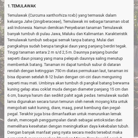
a
1. TEMULAWAK
v
i
Temulawak (Curcuma xanthorhiza roxb) yang termasuk dalam
g
keluarga Jahe (zingiberaceae), Temulawak ini sebagai tanaman obat
a
asli Indonesia. Namun demikian Penyebaran tanaman Temulawak
t
banyak tumbuh di pulau Jawa, Maluku dan Kalimantan. Karakteristik
i
o
Temulawak tumbuh sebagai semak tanpa batang. Mulai dari
n
pangkalnya sudah berupa tangkai daun yang panjang berdiri tegak.
Tinggi tanaman antara 2 m s/d 2,5 m. Daunnya panjang bundar
seperti daun pisang yang mana pelepah daunnya saling menutup
membentuk batang. Tanaman ini dapat tumbuh subur di dataran
rendah dengan ketinggian 750 m diatas permukaan laut, tanaman ini
bisa dipanen setelah 8-12 bulan dengan ciri-ciri daun menguning
seperti mau mati. Umbinya akan tumbuh di pangkal batang berwarna
kuning gelap atau coklat muda dengan diameter panjang 15 cm dan
6 cm, baunya harum dan sedikit pahit agak pedas. temulawak sudah
lama digunakan secara turun temurun oleh nenek moyang kita untuk
mengobati sakit kuning, diare, maag, perut kembung dan pegal-
pegal. Terakhir juga bisa dimanfaatkan untuk menurunkan lemak
darah, mencegah penggumpalan darah sebagai antioksidan dan
memelihara kesehatan dengan meningkatkan daya kekebalan tubuh.
Dengan banyak manfaat yang nyata secara medis tersebut maka