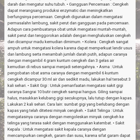
darah dan mengatur suhu tubuh. • Gangguan Pencernaan : Cengkeh
dapat merangsang produksi enzymatic dan meningkatkan
berfungsinya percernaan. Cengkeh digunakan dalam mengatasi
permasalahn lambung, sakit perut dan gangguan pada pencernaan.
Adapun cara pembuatanya obat untuk mengatasi muntah-muntah,
sakit perut dan tenggorokan adalah dengan menghaluskan cengkeh
dan dicampur madu kemudian dimimum. • Kolera : Cengkeh sangat
ampuh untuk mengatasi kolera karena dapat memperkuat lendir usus
dan lambung serta menambah jumlah darah putih, adapun caranya
dengan mengambil 4 gram kuntum cengkeh dan 3 gelas air
kemudian di rebus sampai menjadi setengahnya. • Asma : Untuk
pengobatan obat asma caranya dengan mengambil 6 kuntum
cengkeh dicampur 30 ml air dan sedikit madu, lakukan hal tersebut 3
kali sehari. • Sakit Gigi : Untuk pemanfaatan mengatasi sakit gigi
caranya Sangrai 10 butir cengkeh sampai hangus. Giling sampai
halus, masukkan kelubang gigi secukupnya, lalu tutup dengan kapas.
Lakukan 2 kali sehari. Cara lain: sumbat gigi yang berlubang dengan
kapas yang telah ditetesi minyak cengkeh. • Sakit Telinga : Untuk
mengatasinya caranya dengan mengoleskan minyak cengkeh ke
telinga yang terasa sakit dengan menggunakan katembat. • Sakit
Kepala : Untuk mengatasi sakit kepala caranya dengan
mencampurkan cengkeh, garam dan susu, karena sifat garam dapat