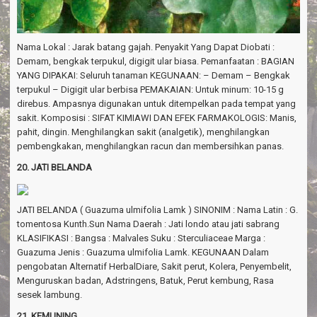
Nama Lokal : Jarak batang gajah. Penyakit Yang Dapat Diobati :
Demam, bengkak terpukul, digigit ular biasa. Pemanfaatan : BAGIAN
YANG DIPAKAI: Seluruh tanaman KEGUNAAN: – Demam – Bengkak
terpukul – Digigit ular berbisa PEMAKAIAN: Untuk minum: 10-15 g
direbus. Ampasnya digunakan untuk ditempelkan pada tempat yang
sakit. Komposisi : SIFAT KIMIAWI DAN EFEK FARMAKOLOGIS: Manis,
pahit, dingin. Menghilangkan sakit (analgetik), menghilangkan
pembengkakan, menghilangkan racun dan membersihkan panas.
20. JATI BELANDA
JATI BELANDA ( Guazuma ulmifolia Lamk ) SINONIM : Nama Latin : G.
tomentosa Kunth.Sun Nama Daerah : Jati londo atau jati sabrang
KLASIFIKASI : Bangsa : Malvales Suku : Sterculiaceae Marga :
Guazuma Jenis : Guazuma ulmifolia Lamk. KEGUNAAN Dalam
pengobatan Alternatif HerbalDiare, Sakit perut, Kolera, Penyembelit,
Menguruskan badan, Adstringens, Batuk, Perut kembung, Rasa
sesek lambung.
21. KEMUNING