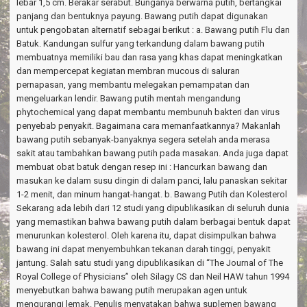
lebar 1,5 cm. Berakar serabut. Bunganya berwarna putih, bertangkai
panjang dan bentuknya payung. Bawang putih dapat digunakan
untuk pengobatan alternatif sebagai berikut : a. Bawang putih Flu dan
Batuk. Kandungan sulfur yang terkandung dalam bawang putih
membuatnya memiliki bau dan rasa yang khas dapat meningkatkan
dan mempercepat kegiatan membran mucous di saluran
pernapasan, yang membantu melegakan pemampatan dan
mengeluarkan lendir. Bawang putih mentah mengandung
phytochemical yang dapat membantu membunuh bakteri dan virus
penyebab penyakit. Bagaimana cara memanfaatkannya? Makanlah
bawang putih sebanyak-banyaknya segera setelah anda merasa
sakit atau tambahkan bawang putih pada masakan. Anda juga dapat
membuat obat batuk dengan resep ini : Hancurkan bawang dan
masukan ke dalam susu dingin di dalam panci, lalu panaskan sekitar
1-2 menit, dan minum hangat-hangat. b. Bawang Putih dan Kolesterol
Sekarang ada lebih dari 12 studi yang dipublikasikan di seluruh dunia
yang memastikan bahwa bawang putih dalam berbagai bentuk dapat
menurunkan kolesterol. Oleh karena itu, dapat disimpulkan bahwa
bawang ini dapat menyembuhkan tekanan darah tinggi, penyakit
jantung. Salah satu studi yang dipublikasikan di “The Journal of The
Royal College of Physicians” oleh Silagy CS dan Neil HAW tahun 1994
menyebutkan bahwa bawang putih merupakan agen untuk
mengurangi lemak. Penulis menyatakan bahwa suplemen bawang