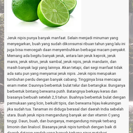
Jeruk nipis punya banyak manfaat. Selain menjadi minuman yang
menyegarkan, buah yang sudah dikonsumsi ribuan tahun yang lalu ini
juga bisa mencegah daan menyembuhkan berbagai macam penyakit.
Memang ada begitu banyak jeruk, antara lain jeruk keprok, jeruk
manis, jeruk sitrun, jeruk sambal, jeruk nipis, jeruk mandarin, dan
masih banyak lagi yang lainnya. Akan tetapi, dari segi manfaat tidak
ada satu pun yang menyamai jeruk nipis. Jeruk nipis merupakan
tumbuhan perdu dengan banyak cabang. Tingginya bisa mencapai
enam meter. Daunnya berbentuk bulat telur dan bertangkai. Bunganya
berbentuk bintang berwarna putih. Batangnya berkayu keras dan
biasanya berbuah setelah 2,5 tahun. Buahnya berbentuk bulat dengan
permukaan yang licin, berkulit tipis, dan berwarna hijau kekuningan
jika sudah tua. Tanaman ini diduga berasal dari daerah India sebelah
utara. Buah jeruk nipis mengandung banyak air dan vitamin C yang
tinggi. Daun, buah, dan bunganya, mengandung minyak terbang
limonin dan linalool. Biasanya jeruk nipis tumbuh dengan baik di
daerah dataran rendah yang banyak terkena sinar matahari.