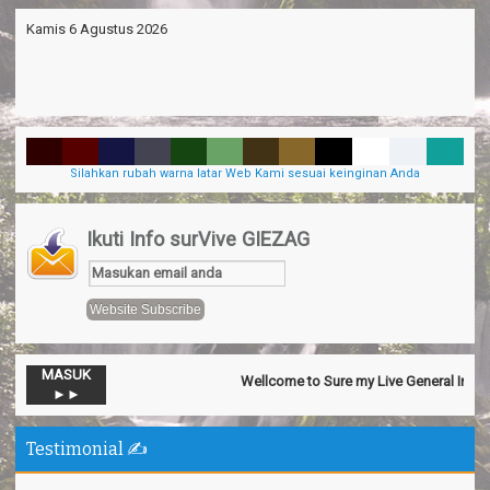
Kamis 6 Agustus 2026
Silahkan rubah warna latar Web Kami sesuai keinginan Anda
Ikuti Info surVive GIEZAG
-->Nov 13
Official SurVive GIEZAG
Komentar Di artikel
Taman
Pacuan Kuda Kabupaten Pangandaran
:
“Perjalaman yang luar
biasa”
MASUK
Wellcome to Sure my Live General Intelege
-->Sep 18
MUMUH MUHTAR BAYOE
Komentar Di artikel
►►
Keremes Oleh Oleh Khas Kabupaten
:
“Makanan sederhana
tetapi elegan”
Testimonial ✍️
-->Jun 17
Anonymous
Komentar Di artikel
Pesona Pantai
Madasari Pangandaran
:
“Mantapppp i like it ”