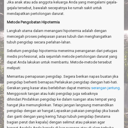
Jika anak atau ada anggota keluarga Anda yang mengalami gejala-
gejala tersebut, bawalah secepatnya ke rumah sakit untuk
mendapatkan pertolongan darurat.
Metode
Pengobatan Hipotermia
Langkah utama dalam menangani hipotermia adalah dengan
mencegah proses pelepasan panas tubuh dan menghangatkan
tubuh pengidap secara perlahan-lahan.
Sebelum pengidap hipotermia menerima penanganan dari petugas
medis profesional, ada sejumlah metode pertolongan darurat yang
dapat Anda lakukan untuk membantu. Metode-metode tersebut
meliputi:
Memantau pernapasan pengidap. Segera berikan napas buatan jika
pengidap berhenti bernapas.Perlakukan pengidap dengan hati-hati.
Gerakan yang kasar atau berlebihan dapat memicu
serangan jantung
.
Menggosok tangan atau kaki pengidap juga sebaiknya
dihindari.Pindahkan pengidap ke dalam ruangan atau tempat yang
hangat jika memungkinkan. Tetapi jangan langsung memandikan
pengidap dengan air hangat.Lepaskan pakaian pengidap jika basah
dan ganti dengan yang kering.Tutupi tubuh pengidap (terutama
bagian perut dan kepala) dengan selimut atau pakaian agar
hangat.Apabila Anda berada di luar ruangan atau di alam terbuka,