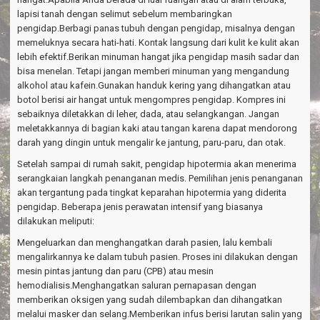
lapisi tanah dengan selimut sebelum membaringkan
pengidap.Berbagi panas tubuh dengan pengidap, misalnya dengan
memeluknya secara hati-hati. Kontak langsung dari kulit ke kulit akan
lebih efektif.Berikan minuman hangat jika pengidap masih sadar dan
bisa menelan. Tetapi jangan memberi minuman yang mengandung
alkohol atau kafein.Gunakan handuk kering yang dihangatkan atau
botol berisi air hangat untuk mengompres pengidap. Kompres ini
sebaiknya diletakkan di leher, dada, atau selangkangan. Jangan
meletakkannya di bagian kaki atau tangan karena dapat mendorong
darah yang dingin untuk mengalir ke jantung, paru-paru, dan otak.
Setelah sampai di rumah sakit, pengidap hipotermia akan menerima
serangkaian langkah penanganan medis. Pemilihan jenis penanganan
akan tergantung pada tingkat keparahan hipotermia yang diderita
pengidap. Beberapa jenis perawatan intensif yang biasanya
dilakukan meliputi:
Mengeluarkan dan menghangatkan darah pasien, lalu kembali
mengalirkannya ke dalam tubuh pasien. Proses ini dilakukan dengan
mesin pintas jantung dan paru (CPB) atau mesin
hemodialisis.Menghangatkan saluran pernapasan dengan
memberikan oksigen yang sudah dilembapkan dan dihangatkan
melalui masker dan selang.Memberikan infus berisi larutan salin yang