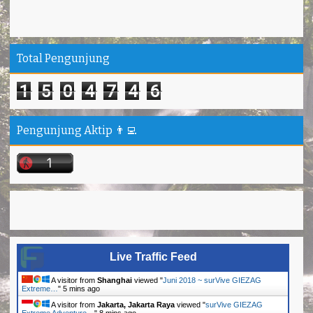
Total Pengunjung
1
5
0
4
7
4
6
Pengunjung Aktip 👨‍💻
Live Traffic Feed
A visitor from
Shanghai
viewed "
Juni 2018 ~ surVive GIEZAG
Extreme…
"
5 mins ago
A visitor from
Jakarta, Jakarta Raya
viewed "
surVive GIEZAG