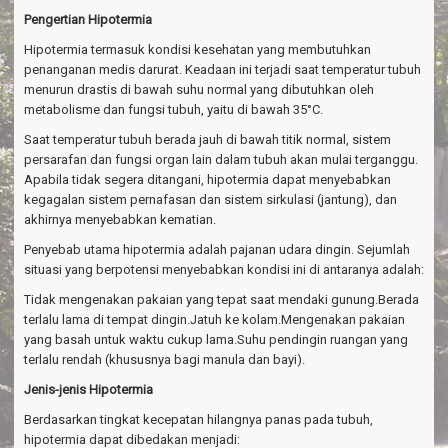
a
Pengertian Hipotermia
v
i
Hipotermia termasuk kondisi kesehatan yang membutuhkan
g
penanganan medis darurat. Keadaan ini terjadi saat temperatur tubuh
a
menurun drastis di bawah suhu normal yang dibutuhkan oleh
t
metabolisme dan fungsi tubuh, yaitu di bawah 35°C.
i
o
Saat temperatur tubuh berada jauh di bawah titik normal, sistem
n
persarafan dan fungsi organ lain dalam tubuh akan mulai terganggu.
Apabila tidak segera ditangani, hipotermia dapat menyebabkan
kegagalan sistem pernafasan dan sistem sirkulasi (jantung), dan
akhirnya menyebabkan kematian.
Penyebab utama hipotermia adalah pajanan udara dingin. Sejumlah
situasi yang berpotensi menyebabkan kondisi ini di antaranya adalah:
Tidak mengenakan pakaian yang tepat saat mendaki gunung.Berada
terlalu lama di tempat dingin.Jatuh ke kolam.Mengenakan pakaian
yang basah untuk waktu cukup lama.Suhu pendingin ruangan yang
terlalu rendah (khususnya bagi manula dan bayi).
Jenis-jenis Hipotermia
Berdasarkan tingkat kecepatan hilangnya panas pada tubuh,
hipotermia dapat dibedakan menjadi: