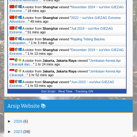
Extreme Adventure…
"
8 mins ago
A visitor from
Shanghai
viewed "
November 2024 ~ surVive GIEZAG
Extreme…
"
18 mins ago
A visitor from
Shanghai
viewed "
2022 ~ surVive GIEZAG Extreme
Adventure…
"
49 mins ago
A visitor from
Shanghai
viewed "
Juli 2019 ~ surVive GIEZAG
Extreme…
"
51 mins ago
A visitor from
Shanghai
viewed "
Rapling Tebing Batuhiu
Kabupaten…
"
1 hr 3 mins ago
A visitor from
Shanghai
viewed "
Desember 2019 ~ surVive GIEZAG
Extreme…
"
1 hr 13 mins ago
A visitor from
Jakarta, Jakarta Raya
viewed "
Jembatan Kereta Api
Cikacepit dan…
"
1 hr 24 mins ago
A visitor from
Jakarta, Jakarta Raya
viewed "
Jembatan Kereta Api
Cikacepit…
"
1 hr 52 mins ago
A visitor from
Shanghai
viewed "
Juni 2023 ~ surVive GIEZAG
Extreme…
"
1 hr 53 mins ago
Get Script
Real Time
Tracking ON
Arsip Website 📚
►
2026
(6)
►
2025
(38)