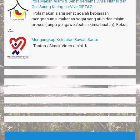
Pola Makan Alami & Sehat bersama Divisi Nutrisi dan
Gizi Saung Kuring surVive GIEZAG
Pola makan alami sehat adalah kebiasaan
mengonsumsi makanan segar yang utuh dan minim
proses (tanpa pengawet/bahan kimia buatan). Fokus
ut...
Mengungkap Kekuatan Bawah Sadar
Tonton / Simak Video disini ⬇️