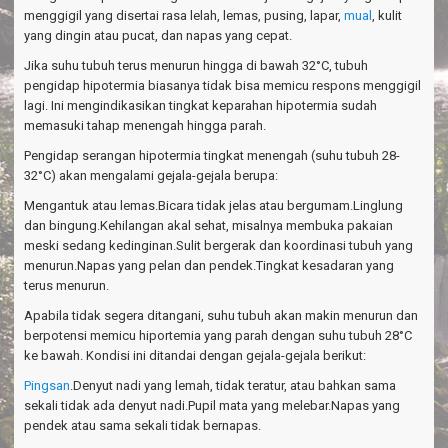
menggigil yang disertai rasa lelah, lemas, pusing, lapar,
mual
, kulit
yang dingin atau pucat, dan napas yang cepat.
Jika suhu tubuh terus menurun hingga di bawah 32°C, tubuh
pengidap hipotermia biasanya tidak bisa memicu respons menggigil
lagi. Ini mengindikasikan tingkat keparahan hipotermia sudah
memasuki tahap menengah hingga parah.
Pengidap serangan hipotermia tingkat menengah (suhu tubuh 28-
32°C) akan mengalami gejala-gejala berupa:
Mengantuk atau lemas.Bicara tidak jelas atau bergumam.Linglung
dan bingung.Kehilangan akal sehat, misalnya membuka pakaian
meski sedang kedinginan.Sulit bergerak dan koordinasi tubuh yang
menurun.Napas yang pelan dan pendek.Tingkat kesadaran yang
terus menurun.
Apabila tidak segera ditangani, suhu tubuh akan makin menurun dan
berpotensi memicu hiportemia yang parah dengan suhu tubuh 28°C
ke bawah. Kondisi ini ditandai dengan gejala-gejala berikut:
Pingsan
.Denyut nadi yang lemah, tidak teratur, atau bahkan sama
sekali tidak ada denyut nadi.Pupil mata yang melebar.Napas yang
pendek atau sama sekali tidak bernapas.