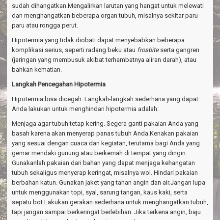
sudah dihangatkan.Mengalirkan larutan yang hangat untuk melewati
dan menghangatkan beberapa organ tubuh, misalnya sekitar paru-
paru atau rongga perut.
Hipotermia yang tidak diobati dapat menyebabkan beberapa
komplikasi serius, seperti radang beku atau
frosbite
serta gangren
(jaringan yang membusuk akibat terhambatnya aliran darah), atau
bahkan kematian.
Langkah Pencegahan Hipotermia
Hipotermia bisa dicegah. Langkah-langkah sederhana yang dapat
Anda lakukan untuk menghindari hipotermia adalah:
Menjaga agar tubuh tetap kering. Segera ganti pakaian Anda yang
basah karena akan menyerap panas tubuh Anda.Kenakan pakaian
yang sesuai dengan cuaca dan kegiatan, terutama bagi Anda yang
gemar mendaki gunung atau berkemah di tempat yang dingin.
Gunakanlah pakaian dari bahan yang dapat menjaga kehangatan
tubuh sekaligus menyerap keringat, misalnya wol. Hindari pakaian
berbahan katun. Gunakan jaket yang tahan angin dan air.Jangan lupa
untuk menggunakan topi, syal, sarung tangan, kaus kaki, serta
sepatu bot.Lakukan gerakan sederhana untuk menghangatkan tubuh,
tapi jangan sampai berkeringat berlebihan. Jika terkena angin, baju