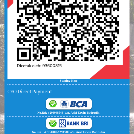
Scaning Here
CEO Direct Payment
No.Rek : 203048549 a/n. Arief Erwin Badrudin
No.Rek : 4016-0100-1293500 a/n. Arief Erwin Badrudin