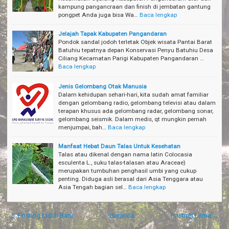
kampung pangancraan dan finish di jembatan gantung
pongpet Anda juga bisa Wa…
Baca lengkap
Jelajah Tapak Kabupaten Pangandaran
Pondok sandal jodoh terletak Objek wisata Pantai Barat
Batuhiu tepatnya depan Konservasi Penyu Batuhiu Desa
Ciliang Kecamatan Parigi Kabupaten Pangandaran …
Baca lengkap
Jenis Gelombang Otak Manusia
Dalam kehidupan sehari-hari, kita sudah amat familiar
dengan gelombang radio, gelombang televisi atau dalam
terapan khusus ada gelombang radar, gelombang sonar,
gelombang seismik. Dalam medis, qt mungkin pernah
menjumpai, bah…
Baca lengkap
Manfaat Hebat Daun Talas Untuk Kesehatan
Talas atau dikenal dengan nama latin Colocasia
esculenta L., suku talas-talasan atau Araceae)
merupakan tumbuhan penghasil umbi yang cukup
penting. Diduga asli berasal dari Asia Tenggara atau
Asia Tengah bagian sel…
Baca lengkap
← Posting Lebih Baru
Beranda
Posting Lama →