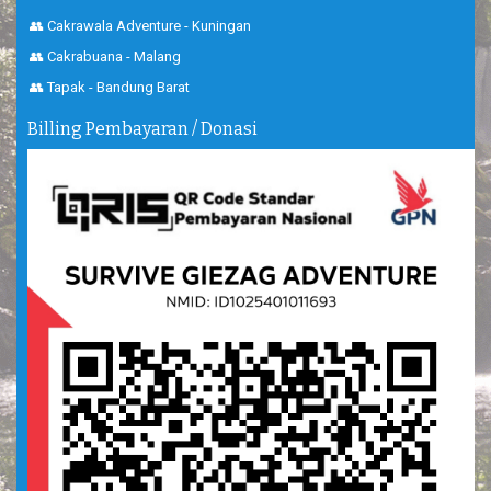
👥 Cakrawala Adventure - Kuningan
👥 Cakrabuana - Malang
👥 Tapak - Bandung Barat
Billing Pembayaran / Donasi