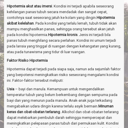
Hipotermia akut atau imersi
. Kondisi ini terjadi apabila seseorang
kehilangan panas tubuh secara mendadak dan sangat cepat,
contohnya saat seseorang jatuh ke kolam yang dingin.
Hipotermia
akibat kelelahan
. Pada kondisi yang terlalu lemah, tubuh tidak akan
mampu menghasilkan panas, sehingga orang tersebut akan jatuh
pada kondisi hipotermia.
Hipotermia kronis
. Jenis ini terjadi bila
panas tubuh menghilang secara perlahan. Kondisi ini umum terjadi
pada lansia yang tinggal di ruangan dengan kehangatan yang kurang,
atau pada tunawisma yang tidur di luar ruangan.
Faktor Risiko Hipotermia
Hipotermia dapat terjadi pada siapa saja, namun ada sejumlah faktor
yang berpotensi meningkatkan risiko seseorang mengalami kondisi
ini. Faktor-faktor tersebut meliputi:
Usia
– bayi dan manula. Kemampuan untuk mengendalikan
temperatur tubuh yang belum berkembang dengan sempurna pada
bayi dan yang menurun pada manula. Anak-anak juga terkadang
mengabaikan udara dingin karena terlalu asyik bermain.
Minuman
keras dan obat-obatan terlarang
. Alkohol dan obat-obatan terlarang
dapat melebarkan pembuluh darah sehingga mempercepat dan
meningkatkan pelepasan panas tubuh dari permukaan kulit. Kondisi