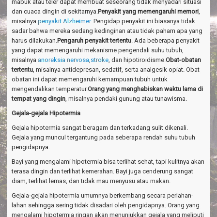
mabuk atau teler dapat membuat seseorang tidak menyadari situasi
dan cuaca dingin di sekitarnya.
Penyakit yang memengaruhi memori
,
misalnya
penyakit Alzheimer
. Pengidap penyakit ini biasanya tidak
sadar bahwa mereka sedang kedinginan atau tidak paham apa yang
harus dilakukan.
Pengaruh penyakit tertentu
. Ada beberapa penyakit
yang dapat memengaruhi mekanisme pengendali suhu tubuh,
misalnya
anoreksia nervosa
,
stroke
, dan hipotiroidisme.
Obat-obatan
tertentu
, misalnya antidepresan, sedatif, serta analgesik opiat. Obat-
obatan ini dapat memengaruhi kemampuan tubuh untuk
mengendalikan temperatur.
Orang yang menghabiskan waktu lama di
tempat yang dingin
, misalnya pendaki gunung atau tunawisma.
Gejala-gejala Hipotermia
Gejala hipotermia sangat beragam dan terkadang sulit dikenali.
Gejala yang muncul tergantung pada seberapa rendah suhu tubuh
pengidapnya.
Bayi yang mengalami hipotermia bisa terlihat sehat, tapi kulitnya akan
terasa dingin dan terlihat kemerahan. Bayi juga cenderung sangat
diam, terlihat lemas, dan tidak mau menyusu atau makan.
Gejala-gejala hipotermia umumnya berkembang secara perlahan-
lahan sehingga sering tidak disadari oleh pengidapnya. Orang yang
mengalami hipotermia ringan akan menunjukkan gejala yang meliputi