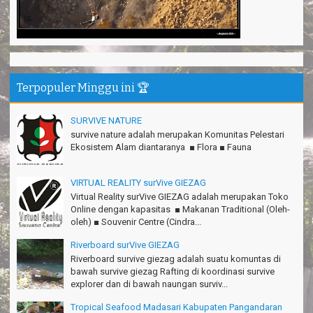
Tiara - Bandung
Gn.Semeru mantap, Thanks gan!
Matius Sinaga - Lampung
Gn.Ciremai seru banget
Ridwan - Bekasi
Terpopuler Minggu ini 🏆
Pokonya seru, Amazing gmana?!
Susi - Cimahi
SURVIVE NATURE
survive nature adalah merupakan Komunitas Pelestari
Thanks Gn.Ciremai mantap
Ekosistem Alam diantaranya ■ Flora ■ Fauna
Rian - Surabaya
Thanks!Green canyon Amazing
VIRTUAL REALITY surVive GIEZAG
William - Singapore
Virtual Reality surVive GIEZAG adalah merupakan Toko
Online dengan kapasitas ■ Makanan Traditional (Oleh-
TRIms Team surVive atas panduan wisata Kabupaten
oleh) ■ Souvenir Centre (Cindra...
Pangandaran
Jacky - Depok
Riverboard surVive GIEZAG
Riverboard survive giezag adalah suatu komuntas di
Haturnuhun kang Arief, Citumang seru!
bawah survive giezag Rafting di koordinasi survive
Risna - Garut
explorer dan di bawah naungan surviv...
TRIms surVive GIEZAG telah menemani kami ke Gn.Semeru.
Tropical Seafood Madasari Kabupaten Pangandaran