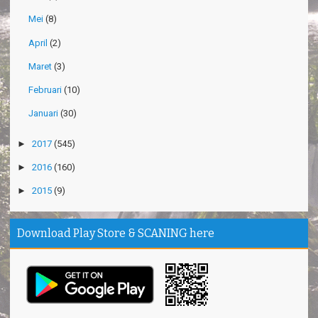
Mei
(8)
April
(2)
Maret
(3)
Februari
(10)
Januari
(30)
►
2017
(545)
►
2016
(160)
►
2015
(9)
Download Play Store & SCANING here