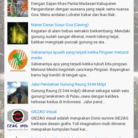
Salam lestari!
Dengan Sajian Khas Pantai Madasari Kabupaten
Tapak Adventure Club - Bandung Barat
Pangandaran dengan suasana yang sejuk serta nuansa
Goa. Menu andalan Lobster bakar dan Ikan Bak...
Thanks!
Michael - Sydney
Materi Dasar Susur Goa (Caving)
Kegiatan di alam bebas semakin berkembang. Mendaki
Thanks Bodyrafting Green canyon, extreme, enjoy dan seru
gunung sudah sangat dikenal, meniti tebing terjal,
Santoso - Kudus
bahkan menginjak puncak gunung es ata...
Seru banget Pantai Batukaras!
Sebenarnya apasih yang terjadi ketika Pingsan menurut
Sudrajat - Kuningan
medis
Sebenarnya apa yang terjadi ketika tubuh kita pingsan.
エキサイティングなツアー。ありがとう Arief Pangandaran
Menurut Medis beginilah cara kerja Pingsan. Bayangkan
Nakata-Osaka Japan
kamu lagi berdiri di tengah upa...
Jalur Pendakian Gunung Raung 3344 Mdpl
Amazing palace
Hiromi - Fukusima Japan
Gunung Raung (3.344 mdpl) dikenal sebagai salah satu
gunung terekstrem di Pulau Jawa dengan kaldera
terbesar kedua di Indonesia. Jalur pend...
GIEZAG Visual
GIEZAG visual adalah merupakan Divisi survive GIEZAG
berbasis desain grafis. Full imagination multi dimensi
merupakan kumpulan hasil kar...