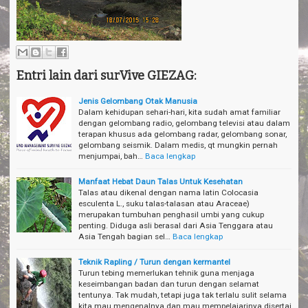
Entri lain dari surVive GIEZAG:
Jenis Gelombang Otak Manusia
Dalam kehidupan sehari-hari, kita sudah amat familiar
dengan gelombang radio, gelombang televisi atau dalam
terapan khusus ada gelombang radar, gelombang sonar,
gelombang seismik. Dalam medis, qt mungkin pernah
menjumpai, bah…
Baca lengkap
Manfaat Hebat Daun Talas Untuk Kesehatan
Talas atau dikenal dengan nama latin Colocasia
esculenta L., suku talas-talasan atau Araceae)
merupakan tumbuhan penghasil umbi yang cukup
penting. Diduga asli berasal dari Asia Tenggara atau
Asia Tengah bagian sel…
Baca lengkap
Teknik Rapling / Turun dengan kermantel
Turun tebing memerlukan tehnik guna menjaga
keseimbangan badan dan turun dengan selamat
tentunya. Tak mudah, tetapi juga tak terlalu sulit selama
kita mau mengenalnya dan mau mempelajarinya disertai