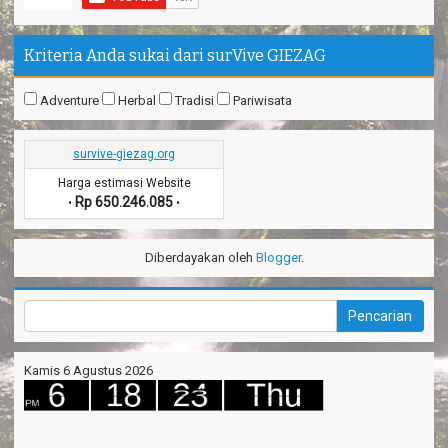
Makasih ya. Seru banget
Tina - Jakarta
Kriteria Anda sukai dari surVive GIEZAG
Trims Kang Arief ❤️ You
Andini - Cimahi
Adventure
Herbal
Tradisi
Pariwisata
Pantai Madasari indah, unik
Irgi - Medan
survive-giezag.org
Outbond & Fun games nya Seru
Harga estimasi Website
Anis - Bandung
Rp 650.246.085
•
•
Thanks kang Sandi antar kami ke puncak Gn.Ciremai
David - Jakarta
Diberdayakan oleh
Blogger
.
Pantai Karapyak Pangandaran enjoy, seru banget
Shela - Bandung
Santirah Pangandaran SERU....
Sinta - Garut
Kamis 6 Agustus 2026
Camping Ipukan Enjoy banget
Vina - Jakarta