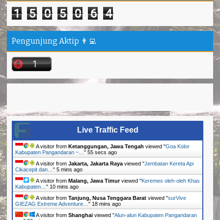
1
5
0
5
0
6
4
Pengunjung Aktip 👨‍💻
Live Traffic Feed
A visitor from
Ketanggungan, Jawa Tengah
viewed "
Goa Kolor
Kabupaten Pangandaran ~…
"
56 secs ago
A visitor from
Jakarta, Jakarta Raya
viewed "
Jembatan Kereta Api
Cikacepit dan…
"
5 mins ago
A visitor from
Malang, Jawa Timur
viewed "
Keremes oleh-oleh Khas
Kabupaten…
"
10 mins ago
A visitor from
Tanjung, Nusa Tenggara Barat
viewed "
surVive
GIEZAG Extreme Adventure…
"
18 mins ago
A visitor from
Shanghai
viewed "
Alun-alun Kabupaten Pangandaran