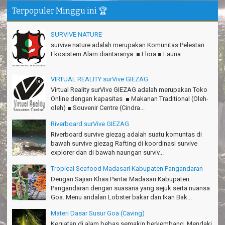
Terpopuler Minggu ini 🏆
SURVIVE NATURE
survive nature adalah merupakan Komunitas Pelestari
Ekosistem Alam diantaranya ■ Flora ■ Fauna
VIRTUAL REALITY surVive GIEZAG
Virtual Reality surVive GIEZAG adalah merupakan Toko
Online dengan kapasitas ■ Makanan Traditional (Oleh-
oleh) ■ Souvenir Centre (Cindra...
Riverboard surVive GIEZAG
Riverboard survive giezag adalah suatu komuntas di
bawah survive giezag Rafting di koordinasi survive
explorer dan di bawah naungan surviv...
Tropical Seafood Madasari Kabupaten Pangandaran
Dengan Sajian Khas Pantai Madasari Kabupaten
Pangandaran dengan suasana yang sejuk serta nuansa
Goa. Menu andalan Lobster bakar dan Ikan Bak...
Materi Dasar Susur Goa (Caving)
Kegiatan di alam bebas semakin berkembang. Mendaki