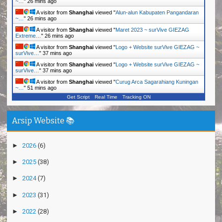
~…
"
26 mins ago
A visitor from
Shanghai
viewed "
Alun-alun Kabupaten Pangandaran
~…
"
26 mins ago
A visitor from
Shanghai
viewed "
Maret 2023 ~ surVive GIEZAG
Extreme…
"
26 mins ago
A visitor from
Shanghai
viewed "
Logo + Website surVive GIEZAG ~
surVive…
"
37 mins ago
A visitor from
Shanghai
viewed "
Logo + Website surVive GIEZAG ~
surVive…
"
38 mins ago
A visitor from
Shanghai
viewed "
Curug Arca Sagarahiang Kuningan
~…
"
51 mins ago
Get Script
Real Time
Tracking ON
Arsip Website 📚
►
2026
(6)
►
2025
(38)
►
2024
(7)
►
2023
(31)
►
2022
(28)