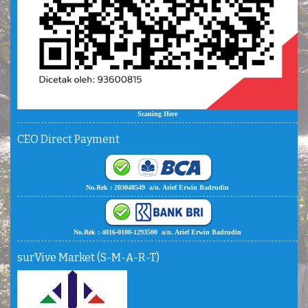
Scaning Here
CEO Direct Payment
No.Rek : 203048549 a/n. Arief Erwin Badrudin
No.Rek : 4016-0100-1293500 a/n. Arief Erwin Badrudin
surVive Market (S-M-A-R-T)