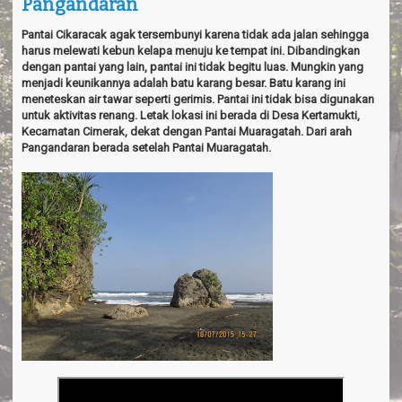
Pangandaran
a
v
i
Pantai Cikaracak agak tersembunyi karena tidak ada jalan sehingga
g
harus melewati kebun kelapa menuju ke tempat ini. Dibandingkan
a
dengan pantai yang lain, pantai ini tidak begitu luas. Mungkin yang
t
menjadi keunikannya adalah batu karang besar. Batu karang ini
i
meneteskan air tawar seperti gerimis. Pantai ini tidak bisa digunakan
o
untuk aktivitas renang. Letak lokasi ini berada di Desa Kertamukti,
n
Kecamatan Cimerak, dekat dengan Pantai Muaragatah. Dari arah
Pangandaran berada setelah Pantai Muaragatah.