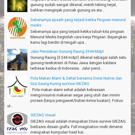
gunung sudah sangat dikenal, meniti tebing terjal,
bahkan menginjak puncak gunung es ata...
Sebenarnya apasih yang terjadi ketika Pingsan menurut
medis
Sebenarnya apa yang terjadi ketika tubuh kita pingsan.
Menurut Medis beginilah cara kerja Pingsan. Bayangkan
kamu lagi berdiri di tengah upa...
Jalur Pendakian Gunung Raung 3344 Mdpl
Gunung Raung (3.344 mdpl) dikenal sebagai salah satu
gunung terekstrem di Pulau Jawa dengan kaldera
terbesar kedua di Indonesia. Jalur pend...
Pola Makan Alami & Sehat bersama Divisi Nutrisi dan
Gizi Saung Kuring surVive GIEZAG
Pola makan alami sehat adalah kebiasaan
mengonsumsi makanan segar yang utuh dan minim
proses (tanpa pengawet/bahan kimia buatan). Fokus
ut...
GIEZAG Visual
GIEZAG visual adalah merupakan Divisi survive GIEZAG
berbasis desain grafis. Full imagination multi dimensi
merupakan kumpulan hasil kar...