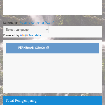
Langganan:
Posting Komentar (Atom)
Powered by
Translate
PERKIRAAN CUACA ⛅
Total Pengunjung