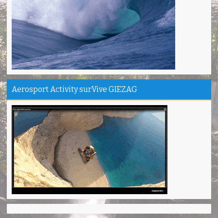
Thanks Bodyrafting Green canyon, extreme, enjoy dan seru
Santoso - Kudus
Seru banget Pantai Batukaras!
Sudrajat - Kuningan
エキサイティングなツアー。ありがとう Arief Pangandaran
Nakata-Osaka Japan
Amazing palace
Aerosport Activity surVive GIEZAG
Hiromi - Fukusima Japan