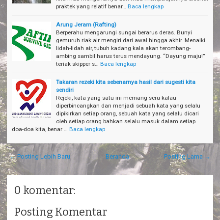
praktek yang relatif benar…
Baca lengkap
Arung Jeram (Rafting)
Berperahu mengarungi sungai berarus deras. Bunyi
gemuruh riak air mengiri dari awal hingga akhir. Menaiki
lidah-lidah air, tubuh kadang kala akan terombang-
ambing sambil harus terus mendayung. “Dayung maju!”
teriak skipper s…
Baca lengkap
Takaran rezeki kita sebenarnya hasil dari sugesti kita
sendiri
Rejeki, kata yang satu ini memang seru kalau
diperbincangkan dan menjadi sebuah kata yang selalu
dipikirkan setiap orang, sebuah kata yang selalu dicari
oleh setiap orang bahkan selalu masuk dalam setiap
doa-doa kita, benar …
Baca lengkap
← Posting Lebih Baru
Beranda
Posting Lama →
0 komentar:
Posting Komentar