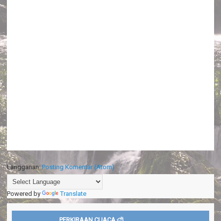
Langganan:
Posting Komentar (Atom)
Powered by
Translate
PERKIRAAN CUACA ⛅