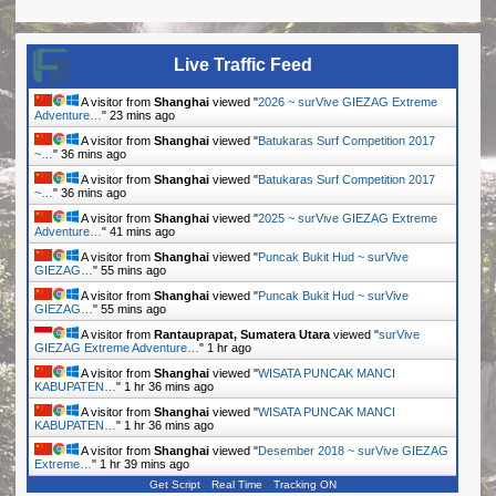
Live Traffic Feed
A visitor from
Shanghai
viewed "
2026 ~ surVive GIEZAG Extreme
Adventure…
"
23 mins ago
A visitor from
Shanghai
viewed "
Batukaras Surf Competition 2017
~…
"
36 mins ago
A visitor from
Shanghai
viewed "
Batukaras Surf Competition 2017
~…
"
36 mins ago
A visitor from
Shanghai
viewed "
2025 ~ surVive GIEZAG Extreme
Adventure…
"
41 mins ago
A visitor from
Shanghai
viewed "
Puncak Bukit Hud ~ surVive
GIEZAG…
"
55 mins ago
A visitor from
Shanghai
viewed "
Puncak Bukit Hud ~ surVive
GIEZAG…
"
55 mins ago
A visitor from
Rantauprapat, Sumatera Utara
viewed "
surVive
GIEZAG Extreme Adventure…
"
1 hr ago
A visitor from
Shanghai
viewed "
WISATA PUNCAK MANCI
KABUPATEN…
"
1 hr 36 mins ago
A visitor from
Shanghai
viewed "
WISATA PUNCAK MANCI
KABUPATEN…
"
1 hr 36 mins ago
A visitor from
Shanghai
viewed "
Desember 2018 ~ surVive GIEZAG
Extreme…
"
1 hr 39 mins ago
Get Script
Real Time
Tracking ON