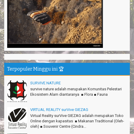
Shella - Semarang
Haturnuhun Kang Ali Gn.Salamet seru lho
Nadia - Bandung
Puas deh adventure disini,thanks lo!
Anita - Bandung
Mind managementnya mantap!
Tiara - Bandung
Gn.Semeru mantap, Thanks gan!
Terpopuler Minggu ini 🏆
Matius Sinaga - Lampung
Gn.Ciremai seru banget
SURVIVE NATURE
Ridwan - Bekasi
survive nature adalah merupakan Komunitas Pelestari
Ekosistem Alam diantaranya ■ Flora ■ Fauna
Pokonya seru, Amazing gmana?!
Susi - Cimahi
VIRTUAL REALITY surVive GIEZAG
Thanks Gn.Ciremai mantap
Virtual Reality surVive GIEZAG adalah merupakan Toko
Rian - Surabaya
Online dengan kapasitas ■ Makanan Traditional (Oleh-
oleh) ■ Souvenir Centre (Cindra...
Thanks!Green canyon Amazing