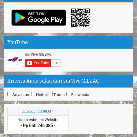
YouTube
Kriteria Anda sukai dari surVive GIEZAG
Adventure
Herbal
Tradisi
Pariwisata
survive-giezag.org
Harga estimasi Website
Rp 650.246.085
•
•