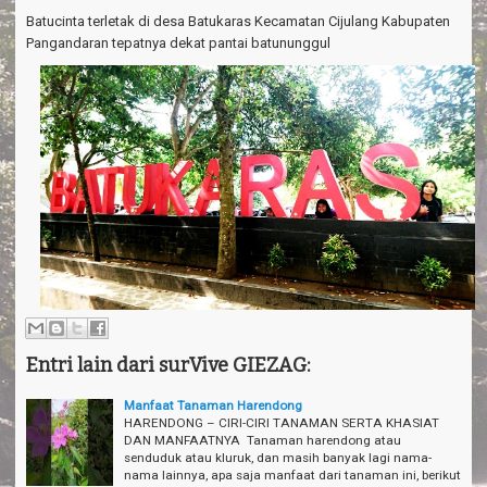
a
Batucinta terletak di desa Batukaras Kecamatan Cijulang Kabupaten
v
i
Pangandaran tepatnya dekat pantai batununggul
g
a
t
i
o
n
Entri lain dari surVive GIEZAG:
Manfaat Tanaman Harendong
HARENDONG – CIRI-CIRI TANAMAN SERTA KHASIAT
DAN MANFAATNYA Tanaman harendong atau
senduduk atau kluruk, dan masih banyak lagi nama-
nama lainnya, apa saja manfaat dari tanaman ini, berikut