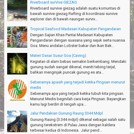
William - Singapore
Riverboard surVive GIEZAG
Riverboard survive giezag adalah suatu komuntas di
TRIms Team surVive atas panduan wisata Kabupaten
bawah survive giezag Rafting di koordinasi survive
Pangandaran
explorer dan di bawah naungan surviv...
Jacky - Depok
Tropical Seafood Madasari Kabupaten Pangandaran
Haturnuhun kang Arief, Citumang seru!
Dengan Sajian Khas Pantai Madasari Kabupaten
Risna - Garut
Pangandaran dengan suasana yang sejuk serta nuansa
Goa. Menu andalan Lobster bakar dan Ikan Bak...
TRIms surVive GIEZAG telah menemani kami ke Gn.Semeru.
Salam lestari!
Materi Dasar Susur Goa (Caving)
Tapak Adventure Club - Bandung Barat
Kegiatan di alam bebas semakin berkembang. Mendaki
gunung sudah sangat dikenal, meniti tebing terjal,
Thanks!
bahkan menginjak puncak gunung es ata...
Michael - Sydney
Sebenarnya apasih yang terjadi ketika Pingsan menurut
Thanks Bodyrafting Green canyon, extreme, enjoy dan seru
medis
Santoso - Kudus
Sebenarnya apa yang terjadi ketika tubuh kita pingsan.
Menurut Medis beginilah cara kerja Pingsan. Bayangkan
Seru banget Pantai Batukaras!
kamu lagi berdiri di tengah upa...
Sudrajat - Kuningan
Jalur Pendakian Gunung Raung 3344 Mdpl
エキサイティングなツアー。ありがとう Arief Pangandaran
Gunung Raung (3.344 mdpl) dikenal sebagai salah satu
Nakata-Osaka Japan
gunung terekstrem di Pulau Jawa dengan kaldera
terbesar kedua di Indonesia. Jalur pend...