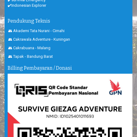
✔️Indonesian Explorer
Pendukung Teknis
👥 Akademi Tata Nurani - Cimahi
👥 Cakrawala Adventure - Kuningan
👥 Cakrabuana - Malang
👥 Tapak - Bandung Barat
Billing Pembayaran / Donasi