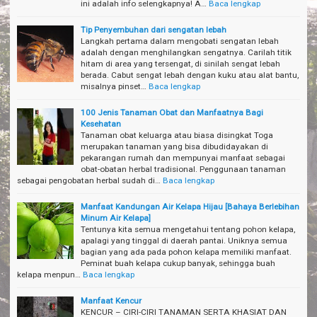
ini adalah info selengkapnya! A…
Baca lengkap
Tip Penyembuhan dari sengatan lebah
Langkah pertama dalam mengobati sengatan lebah
adalah dengan menghilangkan sengatnya. Carilah titik
hitam di area yang tersengat, di sinilah sengat lebah
berada. Cabut sengat lebah dengan kuku atau alat bantu,
misalnya pinset…
Baca lengkap
100 Jenis Tanaman Obat dan Manfaatnya Bagi
Kesehatan
Tanaman obat keluarga atau biasa disingkat Toga
merupakan tanaman yang bisa dibudidayakan di
pekarangan rumah dan mempunyai manfaat sebagai
obat-obatan herbal tradisional. Penggunaan tanaman
sebagai pengobatan herbal sudah di…
Baca lengkap
Manfaat Kandungan Air Kelapa Hijau [Bahaya Berlebihan
Minum Air Kelapa]
Tentunya kita semua mengetahui tentang pohon kelapa,
apalagi yang tinggal di daerah pantai. Uniknya semua
bagian yang ada pada pohon kelapa memiliki manfaat.
Peminat buah kelapa cukup banyak, sehingga buah
kelapa menpun…
Baca lengkap
Manfaat Kencur
KENCUR – CIRI-CIRI TANAMAN SERTA KHASIAT DAN