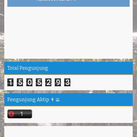
Total Pengunjung
1
5
0
5
2
9
3
Pengunjung Aktip 👨‍💻