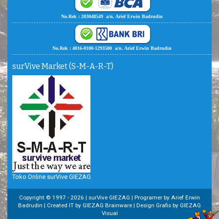
No.Rek : 203048549 a/n. Arief Erwin Badrudin
No.Rek : 4016-0100-1293500 a/n. Arief Erwin Badrudin
surVive Market (S-M-A-R-T)
Toko Online surVive GIEZAG
Copyright © 1997 -
2026 | surVive GIEZAG | Programer by Arief Erwin
Badrudin | Created IT by GIEZAG Brainware | Design Grafis by GIEZAG
Visual