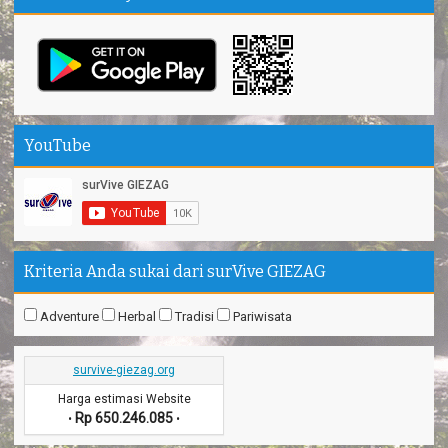
YouTube
Kriteria Anda sukai dari surVive GIEZAG
Adventure
Herbal
Tradisi
Pariwisata
survive-giezag.org
Harga estimasi Website
Rp 650.246.085
•
•