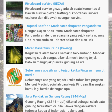
Nakata-Osaka Japan
Riverboard surVive GIEZAG
Riverboard survive giezag adalah suatu komuntas di
Amazing palace
bawah survive giezag Rafting di koordinasi survive
Hiromi - Fukusima Japan
explorer dan di bawah naungan surviv...
Tropical Seafood Madasari Kabupaten Pangandaran
Dengan Sajian Khas Pantai Madasari Kabupaten
Pangandaran dengan suasana yang sejuk serta nuansa
Goa. Menu andalan Lobster bakar dan Ikan Bak...
Materi Dasar Susur Goa (Caving)
Kegiatan di alam bebas semakin berkembang. Mendaki
gunung sudah sangat dikenal, meniti tebing terjal,
bahkan menginjak puncak gunung es ata...
Sebenarnya apasih yang terjadi ketika Pingsan menurut
medis
Sebenarnya apa yang terjadi ketika tubuh kita pingsan.
Menurut Medis beginilah cara kerja Pingsan. Bayangkan
kamu lagi berdiri di tengah upa...
Jalur Pendakian Gunung Raung 3344 Mdpl
Gunung Raung (3.344 mdpl) dikenal sebagai salah satu
gunung terekstrem di Pulau Jawa dengan kaldera
terbesar kedua di Indonesia. Jalur pend...