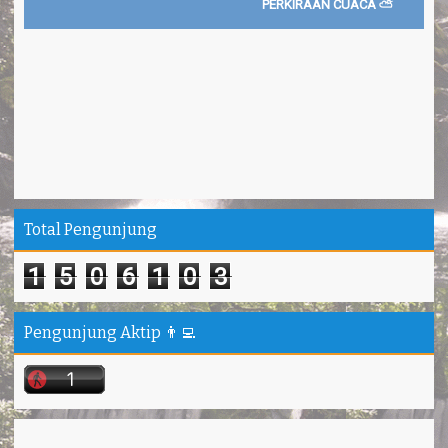
PERKIRAAN CUACA ⛅
Total Pengunjung
1
5
0
6
1
0
3
Pengunjung Aktip 👨‍💻