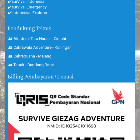
✔️surVival Indonesia
✔️surVival Emergency
✔️Indonesian Explorer
Pendukung Teknis
👥 Akademi Tata Nurani - Cimahi
👥 Cakrawala Adventure - Kuningan
👥 Cakrabuana - Malang
👥 Tapak - Bandung Barat
Billing Pembayaran / Donasi