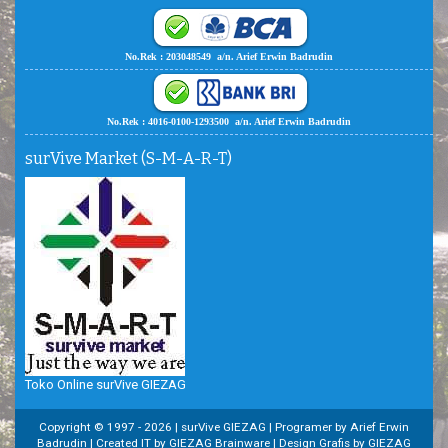
No.Rek : 203048549 a/n. Arief Erwin Badrudin
No.Rek : 4016-0100-1293500 a/n. Arief Erwin Badrudin
surVive Market (S-M-A-R-T)
Toko Online surVive GIEZAG
Copyright © 1997 -
2026 | surVive GIEZAG | Programer by Arief Erwin
Badrudin | Created IT by GIEZAG Brainware | Design Grafis by GIEZAG