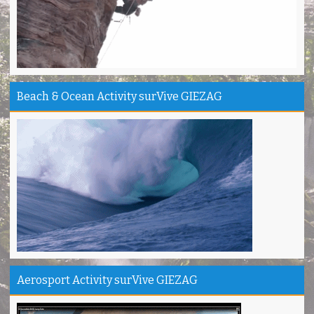
Deni - Sumedang
Pantai Batuhiu mantap...
Shella - Semarang
Haturnuhun Kang Ali Gn.Salamet seru lho
Nadia - Bandung
Beach & Ocean Activity surVive GIEZAG
Puas deh adventure disini,thanks lo!
Anita - Bandung
Mind managementnya mantap!
Tiara - Bandung
Gn.Semeru mantap, Thanks gan!
Matius Sinaga - Lampung
Gn.Ciremai seru banget
Ridwan - Bekasi
Pokonya seru, Amazing gmana?!
Susi - Cimahi
Aerosport Activity surVive GIEZAG
Thanks Gn.Ciremai mantap
Rian - Surabaya