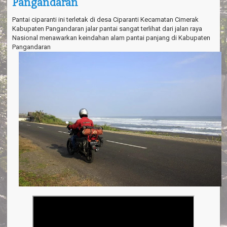
Pangandaran
a
v
i
Pantai ciparanti ini terletak di desa Ciparanti Kecamatan Cimerak
g
Kabupaten Pangandaran jalar pantai sangat terlihat dari jalan raya
a
Nasional menawarkan keindahan alam pantai panjang di Kabupaten
t
Pangandaran
i
o
n