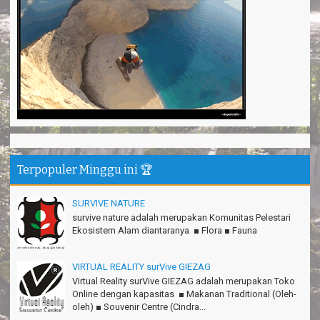
Thanks!Green canyon Amazing
William - Singapore
TRIms Team surVive atas panduan wisata Kabupaten
Pangandaran
Jacky - Depok
Haturnuhun kang Arief, Citumang seru!
Risna - Garut
TRIms surVive GIEZAG telah menemani kami ke Gn.Semeru.
Salam lestari!
Terpopuler Minggu ini 🏆
Tapak Adventure Club - Bandung Barat
Thanks!
SURVIVE NATURE
Michael - Sydney
survive nature adalah merupakan Komunitas Pelestari
Ekosistem Alam diantaranya ■ Flora ■ Fauna
Thanks Bodyrafting Green canyon, extreme, enjoy dan seru
Santoso - Kudus
VIRTUAL REALITY surVive GIEZAG
Seru banget Pantai Batukaras!
Virtual Reality surVive GIEZAG adalah merupakan Toko
Sudrajat - Kuningan
Online dengan kapasitas ■ Makanan Traditional (Oleh-
oleh) ■ Souvenir Centre (Cindra...
エキサイティングなツアー。ありがとう Arief Pangandaran